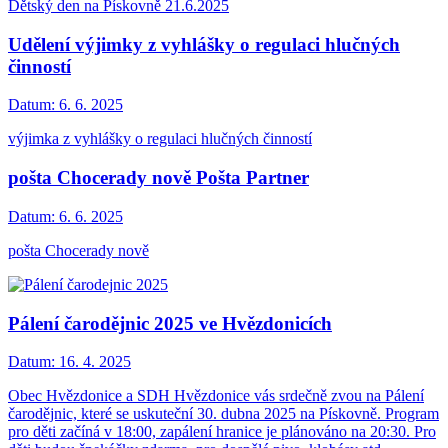
Dětský den na Pískovně 21.6.2025
Udělení výjimky z vyhlášky o regulaci hlučných
činností
Datum:
6. 6. 2025
výjimka z vyhlášky o regulaci hlučných činností
pošta Chocerady nově Pošta Partner
Datum:
6. 6. 2025
pošta Chocerady nově
Pálení čarodějnic 2025 ve Hvězdonicích
Datum:
16. 4. 2025
Obec Hvězdonice a SDH Hvězdonice vás srdečně zvou na Pálení
čarodějnic, které se uskuteční 30. dubna 2025 na Pískovně. Program
pro děti začíná v 18:00, zapálení hranice je plánováno na 20:30. Pro