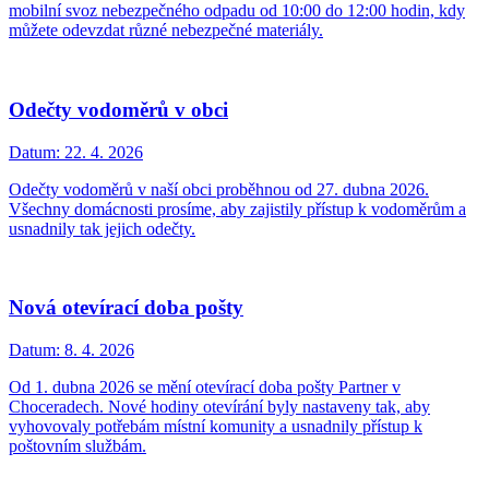
mobilní svoz nebezpečného odpadu od 10:00 do 12:00 hodin, kdy
můžete odevzdat různé nebezpečné materiály.
Odečty vodoměrů v obci
Datum:
22. 4. 2026
Odečty vodoměrů v naší obci proběhnou od 27. dubna 2026.
Všechny domácnosti prosíme, aby zajistily přístup k vodoměrům a
usnadnily tak jejich odečty.
Nová otevírací doba pošty
Datum:
8. 4. 2026
Od 1. dubna 2026 se mění otevírací doba pošty Partner v
Choceradech. Nové hodiny otevírání byly nastaveny tak, aby
vyhovovaly potřebám místní komunity a usnadnily přístup k
poštovním službám.