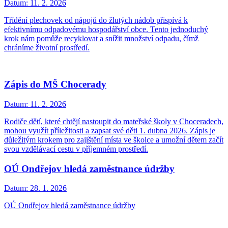
Datum:
11. 2. 2026
Třídění plechovek od nápojů do žlutých nádob přispívá k
efektivnímu odpadovému hospodářství obce. Tento jednoduchý
krok nám pomůže recyklovat a snížit množství odpadu, čímž
chráníme životní prostředí.
Zápis do MŠ Chocerady
Datum:
11. 2. 2026
Rodiče dětí, které chtějí nastoupit do mateřské školy v Choceradech,
mohou využít příležitosti a zapsat své děti 1. dubna 2026. Zápis je
důležitým krokem pro zajištění místa ve školce a umožní dětem začít
svou vzdělávací cestu v příjemném prostředí.
OÚ Ondřejov hledá zaměstnance údržby
Datum:
28. 1. 2026
OÚ Ondřejov hledá zaměstnance údržby