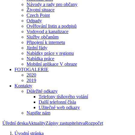
Návody a rady pro občany
Životní situace
Czech Point
Odpady
Ověřování listin a podpisů
Vodovod a kanalizace
Služby občanům
Připojení k internetu
Jízdní řády
Nabídky práce v regionu
Nabídka práce
Mobilní aplikace V obraze
FOTOGALERIE
2020
2019
Kontakty
Důležité odkazy
Telefony tísňového volání
Další telefonní čísla
Užitečné web odkazy
Napište nám
Úřední deska
Aktuality
Zápisy zastupitelstva
Rozpočet
Úvodní stránka