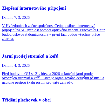
Zlepšení internetového připojení
Datum:
7. 3. 2026
V Hvězdonicích začne společnost Cetin posilovat internetové
připojení na 5G rychlost pomocí optického vedení. Pracovníci Cetin
budou oslovovat domácnosti a v první fázi budou všechny práce
zdarma.
Jarní prodej stromků a keřů
Datum:
4. 3. 2026
Před budovou OÚ se 21. března 2026 uskuteční jarní prodej
ovocných stromků a keřů. Akce je organizována českými pěstiteli a
nabídne pestrou škálu rostlin pro vaše zahrady.
Třídění plechovek v obci