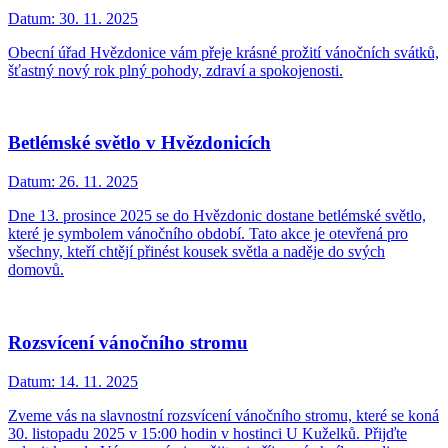
Datum:
30. 11. 2025
Obecní úřad Hvězdonice vám přeje krásné prožití vánočních svátků,
šťastný nový rok plný pohody, zdraví a spokojenosti.
Betlémské světlo v Hvězdonicích
Datum:
26. 11. 2025
Dne 13. prosince 2025 se do Hvězdonic dostane betlémské světlo,
které je symbolem vánočního období. Tato akce je otevřená pro
všechny, kteří chtějí přinést kousek světla a naděje do svých
domovů.
Rozsvícení vánočního stromu
Datum:
14. 11. 2025
Zveme vás na slavnostní rozsvícení vánočního stromu, které se koná
30. listopadu 2025 v 15:00 hodin v hostinci U Kuželků. Přijďte