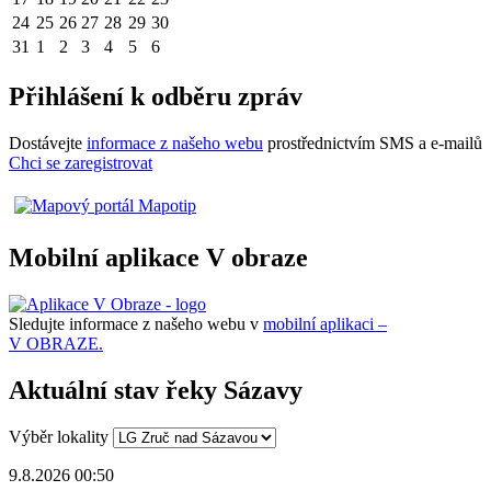
24
25
26
27
28
29
30
31
1
2
3
4
5
6
Přihlášení k odběru zpráv
Dostávejte
informace z našeho webu
prostřednictvím SMS a e-mailů
Chci se zaregistrovat
Mobilní aplikace V obraze
Sledujte informace z našeho webu v
mobilní aplikaci –
V OBRAZE.
Aktuální stav řeky Sázavy
Výběr lokality
9.8.2026 00:50