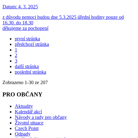
Datum:
4. 3. 2025
z důvodu nemoci budou dne 5.3.2025 úřední hodiny pouze od
16.30. do 18.30
děkujeme za pochopení
první stránka
předchozí stránka
1
2
3
další stránka
poslední stránka
Zobrazeno
1
-
30
ze 207
PRO OBČANY
Aktuality
Kalendář akcí
Návody a rady pro občany
Životní situace
Czech Point
Odpady