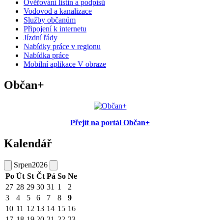
Ověřování listin a podpisů
Vodovod a kanalizace
Služby občanům
Připojení k internetu
Jízdní řády
Nabídky práce v regionu
Nabídka práce
Mobilní aplikace V obraze
Občan+
Přejít na portál Občan+
Kalendář
Srpen
2026
Po
Út
St
Čt
Pá
So
Ne
27
28
29
30
31
1
2
3
4
5
6
7
8
9
10
11
12
13
14
15
16
17
18
19
20
21
22
23