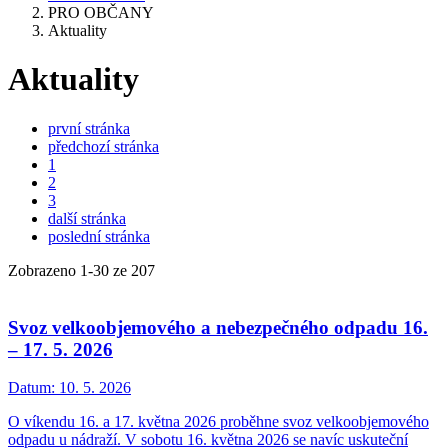
PRO OBČANY
Aktuality
Aktuality
první stránka
předchozí stránka
1
2
3
další stránka
poslední stránka
Zobrazeno
1
-
30
ze 207
Svoz velkoobjemového a nebezpečného odpadu 16.
– 17. 5. 2026
Datum:
10. 5. 2026
O víkendu 16. a 17. května 2026 proběhne svoz velkoobjemového
odpadu u nádraží. V sobotu 16. května 2026 se navíc uskuteční