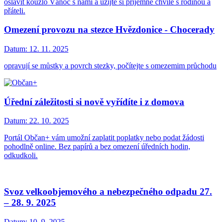
oslavit kouzlo Vánoc s námi a užijte si příjemné chvíle s rodinou a
přáteli.
Omezení provozu na stezce Hvězdonice - Chocerady
Datum:
12. 11. 2025
opravují se můstky a povrch stezky, počítejte s omezemim průchodu
Úřední záležitosti si nově vyřídíte i z domova
Datum:
22. 10. 2025
Portál Občan+ vám umožní zaplatit poplatky nebo podat žádosti
pohodlně online. Bez papírů a bez omezení úředních hodin,
odkudkoli.
Svoz velkoobjemového a nebezpečného odpadu 27.
– 28. 9. 2025
Datum:
10. 9. 2025