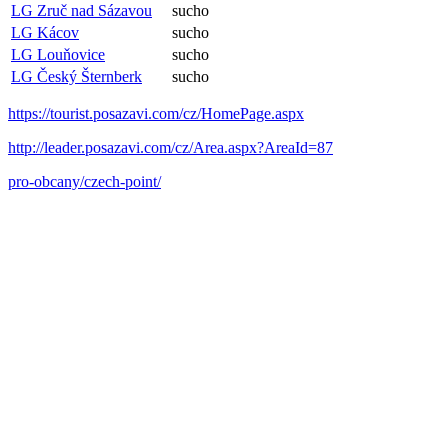
LG Zruč nad Sázavou
sucho
LG Kácov
sucho
LG Louňovice
sucho
LG Český Šternberk
sucho
https://tourist.posazavi.com/cz/HomePage.aspx
http://leader.posazavi.com/cz/Area.aspx?AreaId=87
pro-obcany/czech-point/