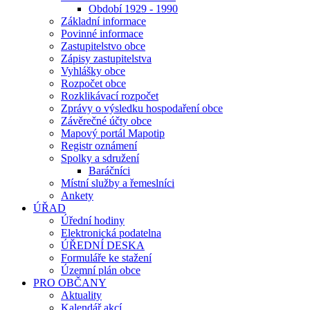
Období 1929 - 1990
Základní informace
Povinné informace
Zastupitelstvo obce
Zápisy zastupitelstva
Vyhlášky obce
Rozpočet obce
Rozklikávací rozpočet
Zprávy o výsledku hospodaření obce
Závěrečné účty obce
Mapový portál Mapotip
Registr oznámení
Spolky a sdružení
Baráčníci
Místní služby a řemeslníci
Ankety
ÚŘAD
Úřední hodiny
Elektronická podatelna
ÚŘEDNÍ DESKA
Formuláře ke stažení
Územní plán obce
PRO OBČANY
Aktuality
Kalendář akcí