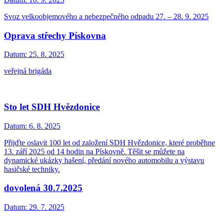
Svoz velkoobjemového a nebezpečného odpadu 27. – 28. 9. 2025
Oprava střechy Pískovna
Datum:
25. 8. 2025
veřejná brigáda
Sto let SDH Hvězdonice
Datum:
6. 8. 2025
Přijďte oslavit 100 let od založení SDH Hvězdonice, které proběhne
13. září 2025 od 14 hodin na Pískovně. Těšit se můžete na
dynamické ukázky hašení, předání nového automobilu a výstavu
hasičské techniky.
dovolená 30.7.2025
Datum:
29. 7. 2025