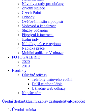
Návody a rady pro občany
Životní situace
Czech Point
Odpady
Ověřování listin a podpisů
Vodovod a kanalizace
Služby občanům
Připojení k internetu
Jízdní řády
Nabídky práce v regionu
Nabídka práce
Mobilní aplikace V obraze
FOTOGALERIE
2020
2019
Kontakty
Důležité odkazy
Telefony tísňového volání
Další telefonní čísla
Užitečné web odkazy
Napište nám
Úřední deska
Aktuality
Zápisy zastupitelstva
Rozpočet
Úvodní stránka