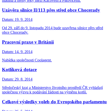
hladina a břehy řeky mezi Kácovem a Pikovicemi.
Uzávěra silnice II/113 přes střed obce Chocerady
Datum:
19. 9. 2014
Od 29. září do 9. listopadu 2014 bude uzavřena silnice přes střed
obce Chocerady.
Pracovní praxe v Británii
Datum:
14. 9. 2014
Nabídka společnosti Coolagent.
Kotlíková dotace
Datum:
29. 8. 2014
Středočeský kraj a Ministerstvo životního prostředí ČR vyhlašují
společnou výzvu k podávání žádosti na výměnu kotlů.
Celkové výsledky voleb do Evropského parlamentu