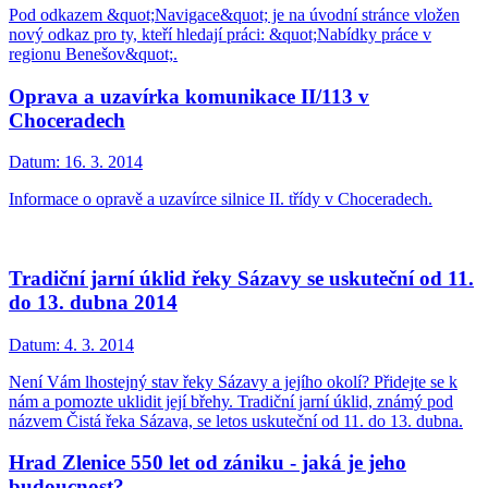
Pod odkazem &quot;Navigace&quot; je na úvodní stránce vložen
nový odkaz pro ty, kteří hledají práci: &quot;Nabídky práce v
regionu Benešov&quot;.
Oprava a uzavírka komunikace II/113 v
Choceradech
Datum:
16. 3. 2014
Informace o opravě a uzavírce silnice II. třídy v Choceradech.
Tradiční jarní úklid řeky Sázavy se uskuteční od 11.
do 13. dubna 2014
Datum:
4. 3. 2014
Není Vám lhostejný stav řeky Sázavy a jejího okolí? Přidejte se k
nám a pomozte uklidit její břehy. Tradiční jarní úklid, známý pod
názvem Čistá řeka Sázava, se letos uskuteční od 11. do 13. dubna.
Hrad Zlenice 550 let od zániku - jaká je jeho
budoucnost?