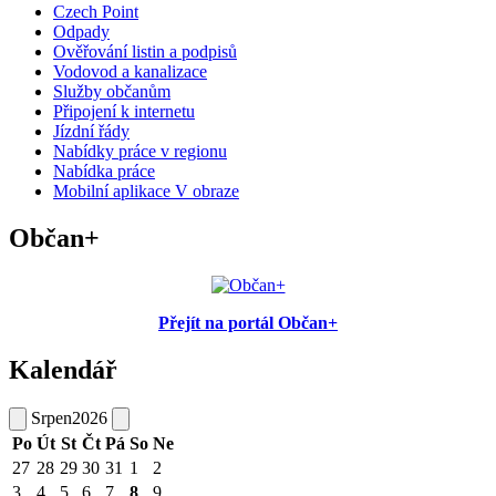
Czech Point
Odpady
Ověřování listin a podpisů
Vodovod a kanalizace
Služby občanům
Připojení k internetu
Jízdní řády
Nabídky práce v regionu
Nabídka práce
Mobilní aplikace V obraze
Občan+
Přejít na portál Občan+
Kalendář
Srpen
2026
Po
Út
St
Čt
Pá
So
Ne
27
28
29
30
31
1
2
3
4
5
6
7
8
9