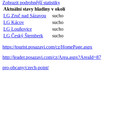
Zobrazit podrobnější statistiky
Aktuální stavy hladiny v okolí
LG Zruč nad Sázavou
sucho
LG Kácov
sucho
LG Louňovice
sucho
LG Český Šternberk
sucho
https://tourist.posazavi.com/cz/HomePage.aspx
http://leader.posazavi.com/cz/Area.aspx?AreaId=87
pro-obcany/czech-point/