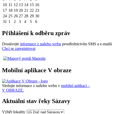
10
11
12
13
14
15
16
17
18
19
20
21
22
23
24
25
26
27
28
29
30
31
1
2
3
4
5
6
Přihlášení k odběru zpráv
Dostávejte
informace z našeho webu
prostřednictvím SMS a e-mailů
Chci se zaregistrovat
Mobilní aplikace V obraze
Sledujte informace z našeho webu v
mobilní aplikaci –
V OBRAZE.
Aktuální stav řeky Sázavy
Výběr lokality