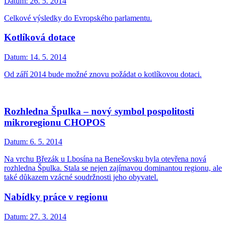
Datum:
26. 5. 2014
Celkové výsledky do Evropského parlamentu.
Kotlíková dotace
Datum:
14. 5. 2014
Od září 2014 bude možné znovu požádat o kotlíkovou dotaci.
Rozhledna Špulka – nový symbol pospolitosti
mikroregionu CHOPOS
Datum:
6. 5. 2014
Na vrchu Březák u Lbosína na Benešovsku byla otevřena nová
rozhledna Špulka. Stala se nejen zajímavou dominantou regionu, ale
také důkazem vzácné soudržnosti jeho obyvatel.
Nabídky práce v regionu
Datum:
27. 3. 2014