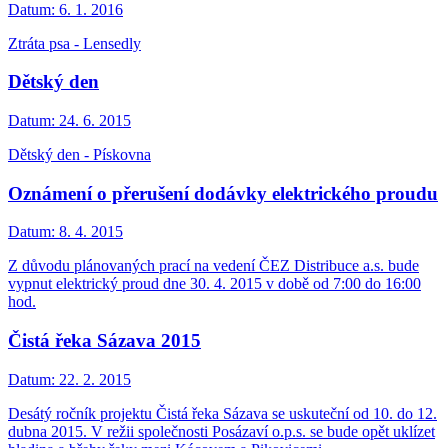
Datum:
6. 1. 2016
Ztráta psa - Lensedly
Dětský den
Datum:
24. 6. 2015
Dětský den - Pískovna
Oznámení o přerušení dodávky elektrického proudu
Datum:
8. 4. 2015
Z důvodu plánovaných prací na vedení ČEZ Distribuce a.s. bude
vypnut elektrický proud dne 30. 4. 2015 v době od 7:00 do 16:00
hod.
Čistá řeka Sázava 2015
Datum:
22. 2. 2015
Desátý ročník projektu Čistá řeka Sázava se uskuteční od 10. do 12.
dubna 2015. V režii společnosti Posázaví o.p.s. se bude opět uklízet