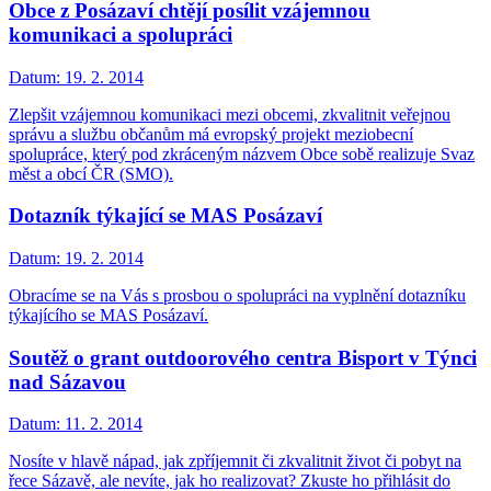
Obce z Posázaví chtějí posílit vzájemnou
komunikaci a spolupráci
Datum:
19. 2. 2014
Zlepšit vzájemnou komunikaci mezi obcemi, zkvalitnit veřejnou
správu a službu občanům má evropský projekt meziobecní
spolupráce, který pod zkráceným názvem Obce sobě realizuje Svaz
měst a obcí ČR (SMO).
Dotazník týkající se MAS Posázaví
Datum:
19. 2. 2014
Obracíme se na Vás s prosbou o spolupráci na vyplnění dotazníku
týkajícího se MAS Posázaví.
Soutěž o grant outdoorového centra Bisport v Týnci
nad Sázavou
Datum:
11. 2. 2014
Nosíte v hlavě nápad, jak zpříjemnit či zkvalitnit život či pobyt na
řece Sázavě, ale nevíte, jak ho realizovat? Zkuste ho přihlásit do