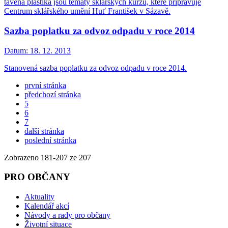
tavená plastika jsou tématy sklářských kurzů, které připravuje
Centrum sklářského umění Huť František v Sázavě.
Sazba poplatku za odvoz odpadu v roce 2014
Datum:
18. 12. 2013
Stanovená sazba poplatku za odvoz odpadu v roce 2014.
první stránka
předchozí stránka
5
6
7
další stránka
poslední stránka
Zobrazeno
181
-
207
ze 207
PRO OBČANY
Aktuality
Kalendář akcí
Návody a rady pro občany
Životní situace