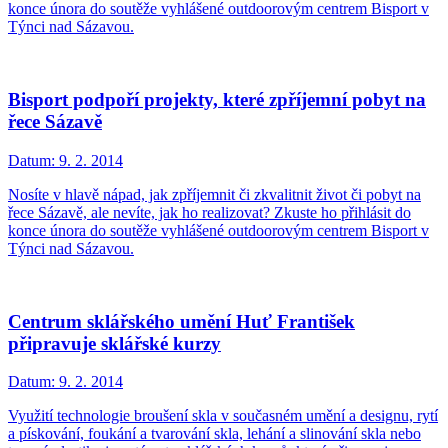
konce února do soutěže vyhlášené outdoorovým centrem Bisport v
Týnci nad Sázavou.
Bisport podpoří projekty, které zpříjemní pobyt na
řece Sázavě
Datum:
9. 2. 2014
Nosíte v hlavě nápad, jak zpříjemnit či zkvalitnit život či pobyt na
řece Sázavě, ale nevíte, jak ho realizovat? Zkuste ho přihlásit do
konce února do soutěže vyhlášené outdoorovým centrem Bisport v
Týnci nad Sázavou.
Centrum sklářského umění Huť František
připravuje sklářské kurzy
Datum:
9. 2. 2014
Využití technologie broušení skla v současném umění a designu, rytí
a pískování, foukání a tvarování skla, lehání a slinování skla nebo