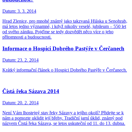
Datum:
3. 3. 2014
Hrad Zlenice, pro mnohé známý jako takzvaná Hláska u Senohrab,
má letos jedno významné, i když nikoliv veselé, jubileum – 550 let
od svého zániku. Pojďme se tedy dozvědět něco více o jeho
přítomnosti a budoucnosti.
Informace o Hospici Dobrého Pastýře v Čerčanech
Datum:
23. 2. 2014
Krátký informační článek o Hospici Dobrého Pastýře v Čerčanech.
Čistá řeka Sázava 2014
Datum:
20. 2. 2014
Není Vám lhostejný stav řeky Sázavy a jejího okolí? Přidejte se k
nám a pomozte uklidit její břehy. Tradiční jarní úklid, známý pod
názvem Čistá řeka Sázava, se letos uskuteční od 11. do 13. dubna.