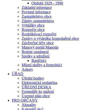
Období 1929 - 1990
Základní informace
Povinné informace
Zastupitelstvo obce
Zápisy zastupitelstva
Vyhlášky obce
Rozpočet obce
Rozklikávací rozpočet
Zprávy o výsledku hospodaření obce
Závěrečné účty obce
Mapový portál Mapotip
Registr oznámení
Spolky a sdružení
Baráčníci
Místní služby a řemeslníci
Ankety
ÚŘAD
Úřední hodiny
Elektronická podatelna
ÚŘEDNÍ DESKA
Formuláře ke stažení
Územní plán obce
PRO OBČANY
Aktuality
Kalendář akcí