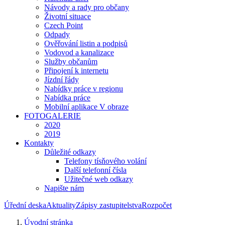
Návody a rady pro občany
Životní situace
Czech Point
Odpady
Ověřování listin a podpisů
Vodovod a kanalizace
Služby občanům
Připojení k internetu
Jízdní řády
Nabídky práce v regionu
Nabídka práce
Mobilní aplikace V obraze
FOTOGALERIE
2020
2019
Kontakty
Důležité odkazy
Telefony tísňového volání
Další telefonní čísla
Užitečné web odkazy
Napište nám
Úřední deska
Aktuality
Zápisy zastupitelstva
Rozpočet
Úvodní stránka