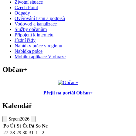
Životní situace
Czech Point
Odpady
Ověřování listin a podpisů
Vodovod a kanalizace
Služby občanům
Připojení k internetu
Jízdní řády
Nabídky práce v regionu
Nabídka práce
Mobilní aplikace V obraze
Občan+
Přejít na portál Občan+
Kalendář
Srpen
2026
Po
Út
St
Čt
Pá
So
Ne
27
28
29
30
31
1
2