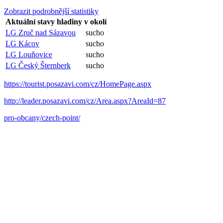
Zobrazit podrobnější statistiky
Aktuální stavy hladiny v okolí
LG Zruč nad Sázavou
sucho
LG Kácov
sucho
LG Louňovice
sucho
LG Český Šternberk
sucho
https://tourist.posazavi.com/cz/HomePage.aspx
http://leader.posazavi.com/cz/Area.aspx?AreaId=87
pro-obcany/czech-point/