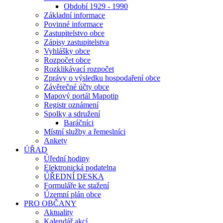
Období 1929 - 1990
Základní informace
Povinné informace
Zastupitelstvo obce
Zápisy zastupitelstva
Vyhlášky obce
Rozpočet obce
Rozklikávací rozpočet
Zprávy o výsledku hospodaření obce
Závěrečné účty obce
Mapový portál Mapotip
Registr oznámení
Spolky a sdružení
Baráčníci
Místní služby a řemeslníci
Ankety
ÚŘAD
Úřední hodiny
Elektronická podatelna
ÚŘEDNÍ DESKA
Formuláře ke stažení
Územní plán obce
PRO OBČANY
Aktuality
Kalendář akcí