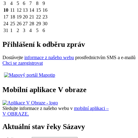
3
4
5
6
7
8
9
10
11
12
13
14
15
16
17
18
19
20
21
22
23
24
25
26
27
28
29
30
31
1
2
3
4
5
6
Přihlášení k odběru zpráv
Dostávejte
informace z našeho webu
prostřednictvím SMS a e-mailů
Chci se zaregistrovat
Mobilní aplikace V obraze
Sledujte informace z našeho webu v
mobilní aplikaci –
V OBRAZE.
Aktuální stav řeky Sázavy