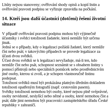
Lhůty nejsou stanoveny; ověřování shody opisů a kopií listin a
ověřování pravosti podpisu se vyřizuje zpravidla na počkání.
14. Kteří jsou další účastníci (dotčení) řešení životní
situace
V případě ověřování pravosti podpisu mohou být výjimečně
účastníky i svědci totožnosti žadatele, která nemůže být určena
jinak.
Jedná se o případy, kdy o legalizaci požádá žadatel, který nemůže
číst nebo psát; v takovýchto případech se provede legalizace za
účasti dvou svědků.
Účast dvou svědků se k legalizaci nevyžaduje, má-li ten, kdo
nemůže číst nebo psát, schopnost seznámit se s obsahem listiny s
pomocí přístrojů nebo speciálních pomůcek nebo prostřednictvím
jiné osoby, kterou si zvolí, a je schopen vlastnoručně listinu
podepsat.
Totožnost svědků musí být prokázána platným úředním dokladem
totožnosti opatřeným fotografií (např. cestovním pasem).
Svědky totožnosti nemohou být osoby, které nejsou plně svéprávné,
osoby nevidomé, neslyšící nebo němé a osoby, které nemohou číst a
psát; dále jimi nemohou být pracovníci zastupitelského úřadu České
republiky v zahraničí.