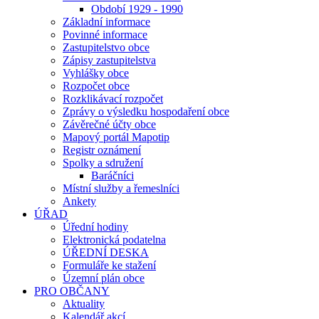
Období 1929 - 1990
Základní informace
Povinné informace
Zastupitelstvo obce
Zápisy zastupitelstva
Vyhlášky obce
Rozpočet obce
Rozklikávací rozpočet
Zprávy o výsledku hospodaření obce
Závěrečné účty obce
Mapový portál Mapotip
Registr oznámení
Spolky a sdružení
Baráčníci
Místní služby a řemeslníci
Ankety
ÚŘAD
Úřední hodiny
Elektronická podatelna
ÚŘEDNÍ DESKA
Formuláře ke stažení
Územní plán obce
PRO OBČANY
Aktuality
Kalendář akcí