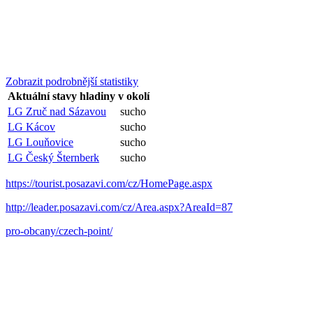
Zobrazit podrobnější statistiky
Aktuální stavy hladiny v okolí
LG Zruč nad Sázavou
sucho
LG Kácov
sucho
LG Louňovice
sucho
LG Český Šternberk
sucho
https://tourist.posazavi.com/cz/HomePage.aspx
http://leader.posazavi.com/cz/Area.aspx?AreaId=87
pro-obcany/czech-point/