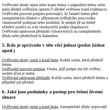
Ověřování shody opisu nebo kopie listiny s originálem listiny nebo
jejím úředně ověřeným opisem či úředně ověřenou kopií (vidimace).
Ověřování pravosti podpisu potvrzující, že žadatel listinu před
zastupitelským úřadem v přítomnosti ověřujícího pracovníka
vlastnoručně podepsal nebo prohlásil, že podpis již na listině
učiněný uznává za svůj vlastnoruční podpis (legalizace).
Ověřování správnosti překladů vyhotovených na zastupitelském
úřadu nebo předložených žadatelem.
5. Kdo je oprávněn v této věci jednat (podat žádost
apod.)
Ověřování shody opisů a kopií listin
: Každá osoba, která předloží
listinu
.
Ověřování pravosti podpisu
: Osoba, jejíž podpis má být ověřen;
osobní účast je nutná
.
Ověřování správnosti překladů
: Každá osoba, která předloží listinu a
případně její překlad
.
6. Jaké jsou podmínky a postup pro řešení životní
situace
Ověřování shody opisů a kopií listin
: Zastupitelské úřady neprovádí