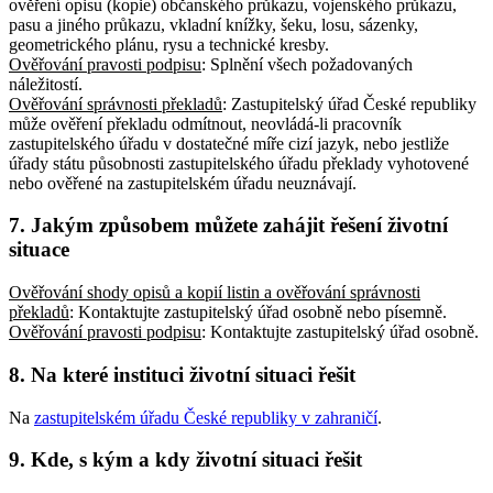
ověření opisu (kopie) občanského průkazu, vojenského průkazu,
pasu a jiného průkazu, vkladní knížky, šeku, losu, sázenky,
geometrického plánu, rysu a technické kresby
.
Ověřování pravosti podpisu
: Splnění všech požadovaných
náležitostí
.
Ověřování správnosti překladů
: Zastupitelský úřad České republiky
může ověření překladu odmítnout, neovládá-li pracovník
zastupitelského úřadu v dostatečné míře cizí jazyk, nebo jestliže
úřady státu působnosti zastupitelského úřadu překlady vyhotovené
nebo ověřené na zastupitelském úřadu neuznávají
.
7. Jakým způsobem můžete zahájit řešení životní
situace
Ověřování shody opisů a kopií listin a ověřování správnosti
překladů
: Kontaktujte zastupitelský úřad osobně nebo písemně
.
Ověřování pravosti podpisu
: Kontaktujte zastupitelský úřad osobně
.
8. Na které instituci životní situaci řešit
Na
zastupitelském úřadu České republiky v zahraničí
.
9. Kde, s kým a kdy životní situaci řešit