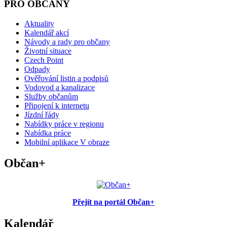
PRO OBČANY
Aktuality
Kalendář akcí
Návody a rady pro občany
Životní situace
Czech Point
Odpady
Ověřování listin a podpisů
Vodovod a kanalizace
Služby občanům
Připojení k internetu
Jízdní řády
Nabídky práce v regionu
Nabídka práce
Mobilní aplikace V obraze
Občan+
Přejít na portál Občan+
Kalendář