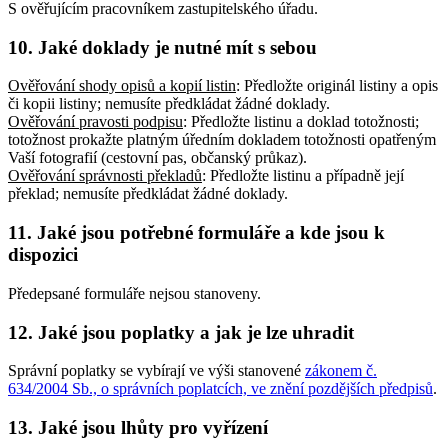
S ověřujícím pracovníkem zastupitelského úřadu.
10. Jaké doklady je nutné mít s sebou
Ověřování shody opisů a kopií listin
: Předložte originál listiny a opis
či kopii listiny; nemusíte předkládat žádné doklady
.
Ověřování pravosti podpisu
: Předložte listinu a doklad totožnosti;
totožnost prokažte platným úředním dokladem totožnosti opatřeným
Vaší fotografií (cestovní pas, občanský průkaz)
.
Ověřování správnosti překladů
: Předložte listinu a případně její
překlad; nemusíte předkládat žádné doklady
.
11. Jaké jsou potřebné formuláře a kde jsou k
dispozici
Předepsané formuláře nejsou stanoveny.
12. Jaké jsou poplatky a jak je lze uhradit
Správní poplatky se vybírají ve výši stanovené
zákonem č.
634/2004 Sb., o správních poplatcích, ve znění pozdějších předpisů
.
13. Jaké jsou lhůty pro vyřízení