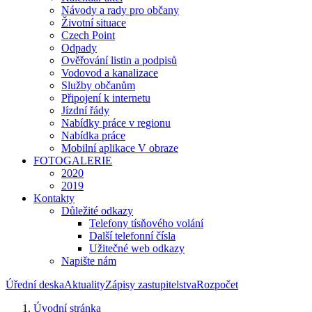
Návody a rady pro občany
Životní situace
Czech Point
Odpady
Ověřování listin a podpisů
Vodovod a kanalizace
Služby občanům
Připojení k internetu
Jízdní řády
Nabídky práce v regionu
Nabídka práce
Mobilní aplikace V obraze
FOTOGALERIE
2020
2019
Kontakty
Důležité odkazy
Telefony tísňového volání
Další telefonní čísla
Užitečné web odkazy
Napište nám
Úřední deska
Aktuality
Zápisy zastupitelstva
Rozpočet
Úvodní stránka