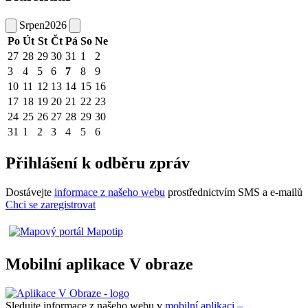
Srpen
2026
Po
Út
St
Čt
Pá
So
Ne
27
28
29
30
31
1
2
3
4
5
6
7
8
9
10
11
12
13
14
15
16
17
18
19
20
21
22
23
24
25
26
27
28
29
30
31
1
2
3
4
5
6
Přihlášení k odběru zpráv
Dostávejte
informace z našeho webu
prostřednictvím SMS a e-mailů
Chci se zaregistrovat
Mobilní aplikace V obraze
Sledujte informace z našeho webu v
mobilní aplikaci –