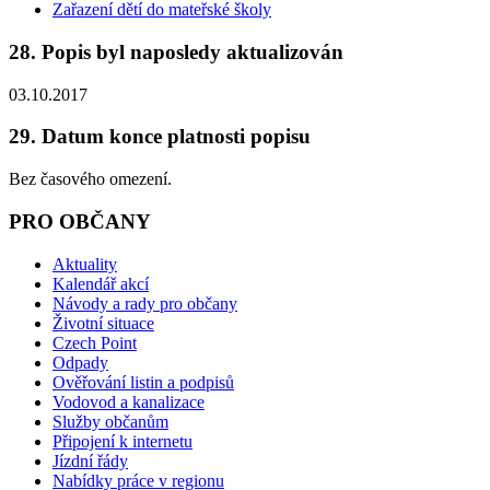
Zařazení dětí do mateřské školy
28. Popis byl naposledy aktualizován
03.10.2017
29. Datum konce platnosti popisu
Bez časového omezení.
PRO OBČANY
Aktuality
Kalendář akcí
Návody a rady pro občany
Životní situace
Czech Point
Odpady
Ověřování listin a podpisů
Vodovod a kanalizace
Služby občanům
Připojení k internetu
Jízdní řády
Nabídky práce v regionu