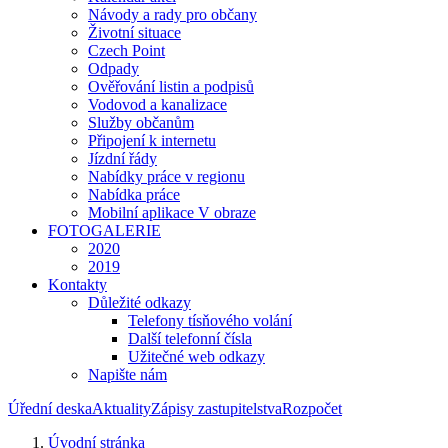
Návody a rady pro občany
Životní situace
Czech Point
Odpady
Ověřování listin a podpisů
Vodovod a kanalizace
Služby občanům
Připojení k internetu
Jízdní řády
Nabídky práce v regionu
Nabídka práce
Mobilní aplikace V obraze
FOTOGALERIE
2020
2019
Kontakty
Důležité odkazy
Telefony tísňového volání
Další telefonní čísla
Užitečné web odkazy
Napište nám
Úřední deska
Aktuality
Zápisy zastupitelstva
Rozpočet
Úvodní stránka