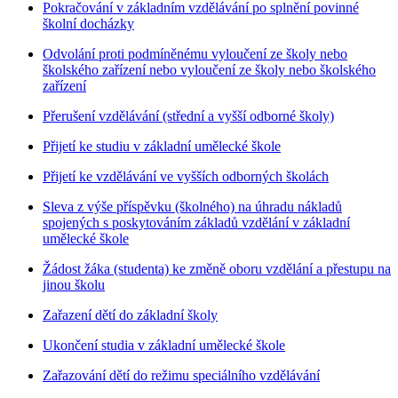
Pokračování v základním vzdělávání po splnění povinné
školní docházky
Odvolání proti podmíněnému vyloučení ze školy nebo
školského zařízení nebo vyloučení ze školy nebo školského
zařízení
Přerušení vzdělávání (střední a vyšší odborné školy)
Přijetí ke studiu v základní umělecké škole
Přijetí ke vzdělávání ve vyšších odborných školách
Sleva z výše příspěvku (školného) na úhradu nákladů
spojených s poskytováním základů vzdělání v základní
umělecké škole
Žádost žáka (studenta) ke změně oboru vzdělání a přestupu na
jinou školu
Zařazení dětí do základní školy
Ukončení studia v základní umělecké škole
Zařazování dětí do režimu speciálního vzdělávání