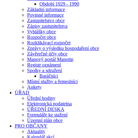
Období 1929 - 1990
Základní informace
Povinné informace
Zastupitelstvo obce
Zápisy zastupitelstva
Vyhlášky obce
Rozpočet obce
Rozklikávací rozpočet
Zprávy o výsledku hospodaření obce
Závěrečné účty obce
Mapový portál Mapotip
Registr oznámení
Spolky a sdružení
Baráčníci
Místní služby a řemeslníci
Ankety
ÚŘAD
Úřední hodiny
Elektronická podatelna
ÚŘEDNÍ DESKA
Formuláře ke stažení
Územní plán obce
PRO OBČANY
Aktuality
Kalendář akcí