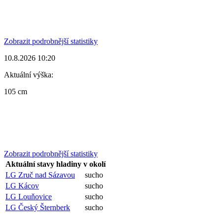
Zobrazit podrobnější statistiky
10.8.2026 10:20
Aktuální výška:
105 cm
Zobrazit podrobnější statistiky
Aktuální stavy hladiny v okolí
LG Zruč nad Sázavou
sucho
LG Kácov
sucho
LG Louňovice
sucho
LG Český Šternberk
sucho