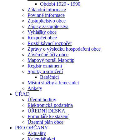
Období 1929 - 1990
Základní informace
Povinné informace
Zastupitelstvo obce
Zápisy zastupitelstva
Vyhlášky obce
Rozpočet obce
Rozklikávací rozpočet
Zprávy o výsledku hospodaření obce
Závěrečné účty obce
Mapový portál Mapotip
Registr oznámení
Spolky a sdružení
Baráčníci
Místní služby a řemeslníci
Ankety
ÚŘAD
Úřední hodiny
Elektronická podatelna
ÚŘEDNÍ DESKA
Formuláře ke stažení
Územní plán obce
PRO OBČANY
Aktuality
Kalendář akcí