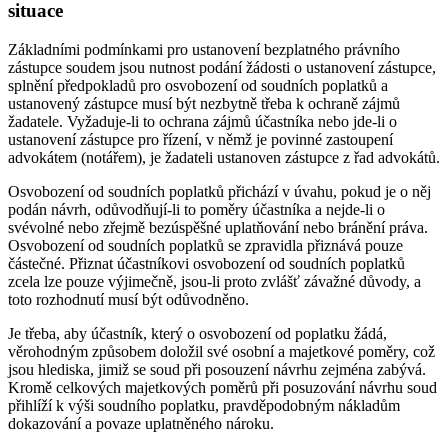
situace
Základními podmínkami pro ustanovení bezplatného právního
zástupce soudem jsou nutnost podání žádosti o ustanovení zástupce,
splnění předpokladů pro osvobození od soudních poplatků a
ustanovený zástupce musí být nezbytně třeba k ochraně zájmů
žadatele. Vyžaduje-li to ochrana zájmů účastníka nebo jde-li o
ustanovení zástupce pro řízení, v němž je povinné zastoupení
advokátem (notářem), je žadateli ustanoven zástupce z řad advokátů.
Osvobození od soudních poplatků přichází v úvahu, pokud je o něj
podán návrh, odůvodňují-li to poměry účastníka a nejde-li o
svévolné nebo zřejmě bezúspěšné uplatňování nebo bránění práva.
Osvobození od soudních poplatků se zpravidla přiznává pouze
částečné. Přiznat účastníkovi osvobození od soudních poplatků
zcela lze pouze výjimečně, jsou-li proto zvlášť závažné důvody, a
toto rozhodnutí musí být odůvodněno.
Je třeba, aby účastník, který o osvobození od poplatku žádá,
věrohodným způsobem doložil své osobní a majetkové poměry, což
jsou hlediska, jimiž se soud při posouzení návrhu zejména zabývá.
Kromě celkových majetkových poměrů při posuzování návrhu soud
přihlíží k výši soudního poplatku, pravděpodobným nákladům
dokazování a povaze uplatněného nároku.