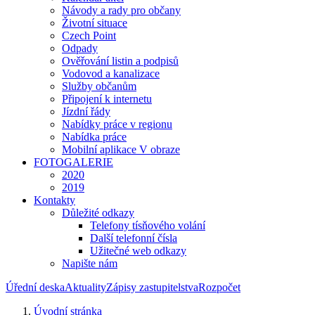
Návody a rady pro občany
Životní situace
Czech Point
Odpady
Ověřování listin a podpisů
Vodovod a kanalizace
Služby občanům
Připojení k internetu
Jízdní řády
Nabídky práce v regionu
Nabídka práce
Mobilní aplikace V obraze
FOTOGALERIE
2020
2019
Kontakty
Důležité odkazy
Telefony tísňového volání
Další telefonní čísla
Užitečné web odkazy
Napište nám
Úřední deska
Aktuality
Zápisy zastupitelstva
Rozpočet
Úvodní stránka