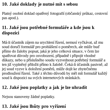
10. Jaké doklady je nutné mít s sebou
Platný osobní doklad opatřený fotografií (občanský průkaz, cestovní
pas apod.).
11. Jaké jsou potřebné formuláře a kde jsou k
dispozici
Má-li účastník zájem na urychlení řízení, nemusí vyčkávat, až mu
soud doručí formulář pro prohlášení o poměrech, ale může buď
přímo do žaloby popsat, jaká je jeho celková situace, v čem lze
spatřovat důvody pro osvobození, případně i připojit vhodné
důkazy, nebo u příslušného soudu vyzvednout potřebný formulář a
ten již vyplněný přiložit přímo k žalobě. Čeká-li účastník pasivně, až
jej soud vyzve k doložení poměrů, může dojít ke zbytečnému
prodloužení řízení. Také z těchto důvodů by měl mít formulář každý
soud k dispozici na svých internetových stránkách.
12. Jaké jsou poplatky a jak je lze uhradit
Nejsou stanoveny žádné poplatky.
13. Jaké jsou lhůty pro vyřízení