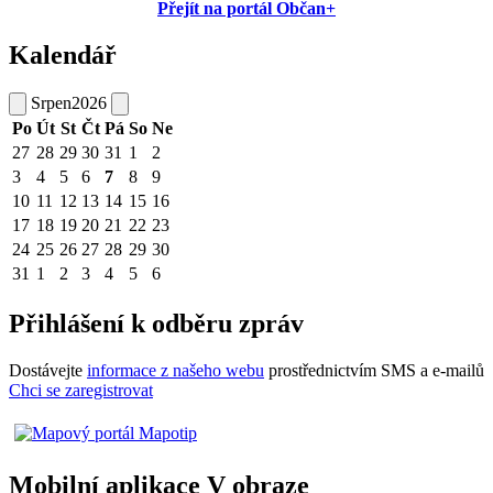
Přejít na portál Občan+
Kalendář
Srpen
2026
Po
Út
St
Čt
Pá
So
Ne
27
28
29
30
31
1
2
3
4
5
6
7
8
9
10
11
12
13
14
15
16
17
18
19
20
21
22
23
24
25
26
27
28
29
30
31
1
2
3
4
5
6
Přihlášení k odběru zpráv
Dostávejte
informace z našeho webu
prostřednictvím SMS a e-mailů
Chci se zaregistrovat
Mobilní aplikace V obraze