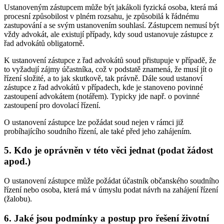
Ustanoveným zástupcem může být jakákoli fyzická osoba, která má
procesní způsobilost v plném rozsahu, je způsobilá k řádnému
zastupování a se svým ustanovením souhlasí. Zástupcem nemusí být
vždy advokát, ale existují případy, kdy soud ustanovuje zástupce z
řad advokátů obligatorně.
K ustanovení zástupce z řad advokátů soud přistupuje v případě, že
to vyžadují zájmy účastníka, což v podstatě znamená, že musí jít o
řízení složité, a to jak skutkově, tak právně. Dále soud ustanoví
zástupce z řad advokátů v případech, kde je stanoveno povinné
zastoupení advokátem (notářem). Typicky jde např. o povinné
zastoupení pro dovolací řízení.
O ustanovení zástupce lze požádat soud nejen v rámci již
probíhajícího soudního řízení, ale také před jeho zahájením.
5. Kdo je oprávněn v této věci jednat (podat žádost
apod.)
O ustanovení zástupce může požádat účastník občanského soudního
řízení nebo osoba, která má v úmyslu podat návrh na zahájení řízení
(žalobu).
6. Jaké jsou podmínky a postup pro řešení životní