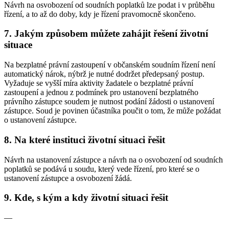
Návrh na osvobození od soudních poplatků lze podat i v průběhu
řízení, a to až do doby, kdy je řízení pravomocně skončeno.
7. Jakým způsobem můžete zahájit řešení životní
situace
Na bezplatné právní zastoupení v občanském soudním řízení není
automatický nárok, nýbrž je nutné dodržet předepsaný postup.
Vyžaduje se vyšší míra aktivity žadatele o bezplatné právní
zastoupení a jednou z podmínek pro ustanovení bezplatného
právního zástupce soudem je nutnost podání žádosti o ustanovení
zástupce. Soud je povinen účastníka poučit o tom, že může požádat
o ustanovení zástupce.
8. Na které instituci životní situaci řešit
Návrh na ustanovení zástupce a návrh na o osvobození od soudních
poplatků se podává u soudu, který vede řízení, pro které se o
ustanovení zástupce a osvobození žádá.
9. Kde, s kým a kdy životní situaci řešit
—