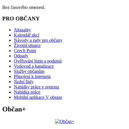
Bez časového omezení.
PRO OBČANY
Aktuality
Kalendář akcí
Návody a rady pro občany
Životní situace
Czech Point
Odpady
Ověřování listin a podpisů
Vodovod a kanalizace
Služby občanům
Připojení k internetu
Jízdní řády
Nabídky práce v regionu
Nabídka práce
Mobilní aplikace V obraze
Občan+