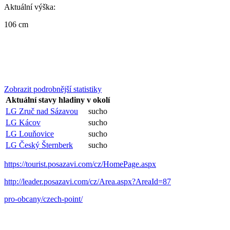
Aktuální výška:
106 cm
Zobrazit podrobnější statistiky
Aktuální stavy hladiny v okolí
LG Zruč nad Sázavou
sucho
LG Kácov
sucho
LG Louňovice
sucho
LG Český Šternberk
sucho
https://tourist.posazavi.com/cz/HomePage.aspx
http://leader.posazavi.com/cz/Area.aspx?AreaId=87
pro-obcany/czech-point/