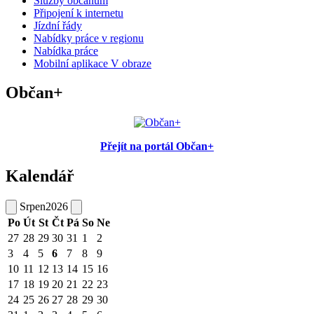
Služby občanům
Připojení k internetu
Jízdní řády
Nabídky práce v regionu
Nabídka práce
Mobilní aplikace V obraze
Občan+
Přejít na portál Občan+
Kalendář
Srpen
2026
Po
Út
St
Čt
Pá
So
Ne
27
28
29
30
31
1
2
3
4
5
6
7
8
9
10
11
12
13
14
15
16
17
18
19
20
21
22
23
24
25
26
27
28
29
30