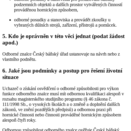
podzemních objektů a dalších prostor vytvářených činností
prováděnou hornickým způsobem,
odborné posudky a stanoviska a provádět zkoušky u
vybraných důlních strojů, zařízení, přístrojů a pomůcek.
5. Kdo je oprávněn v této věci jednat (podat žádost
apod.)
Odborné znalce Český báňský úřad ustanovuje na návrh nebo z
vlastního podnětu.
6. Jaké jsou podmínky a postup pro řešení životní
situace
Uchazeč o získání osvědčení o odborné způsobilosti pro výkon
funkce odborného znalce musí mít odbornou kvalifikaci alespoň v
rozsahu magisterského studijního programu (§ 46 zákona č.
111/1998 Sb., o vysokých školách a o změně a doplnění dalších
zákonů, ve znění pozdějších předpisů) a odbornou praxi při
hornické činnosti nebo činnosti prováděné hornickým způsobem
alespoň čtyři roky.
Odbornou způsobilost odborného znalce ověřuje Český báňský