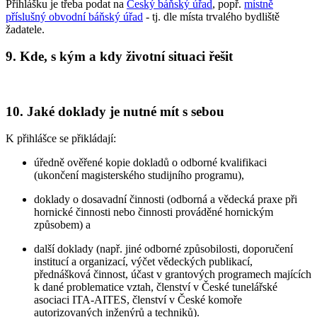
Přihlášku je třeba podat na
Český báňský úřad
, popř.
místně
příslušný obvodní báňský úřad
- tj. dle místa trvalého bydliště
žadatele.
9. Kde, s kým a kdy životní situaci řešit
10. Jaké doklady je nutné mít s sebou
K přihlášce se přikládají:
úředně ověřené kopie dokladů o odborné kvalifikaci
(ukončení magisterského studijního programu),
doklady o dosavadní činnosti (odborná a vědecká praxe při
hornické činnosti nebo činnosti prováděné hornickým
způsobem) a
další doklady (např. jiné odborné způsobilosti, doporučení
institucí a organizací, výčet vědeckých publikací,
přednášková činnost, účast v grantových programech majících
k dané problematice vztah, členství v České tunelářské
asociaci ITA-AITES, členství v České komoře
autorizovaných inženýrů a techniků).