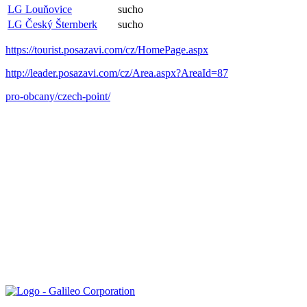
LG Louňovice
sucho
LG Český Šternberk
sucho
https://tourist.posazavi.com/cz/HomePage.aspx
http://leader.posazavi.com/cz/Area.aspx?AreaId=87
pro-obcany/czech-point/