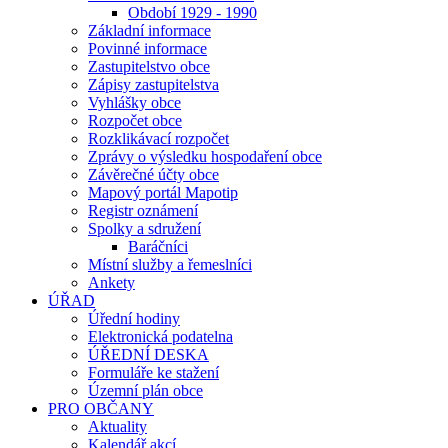
Období 1929 - 1990
Základní informace
Povinné informace
Zastupitelstvo obce
Zápisy zastupitelstva
Vyhlášky obce
Rozpočet obce
Rozklikávací rozpočet
Zprávy o výsledku hospodaření obce
Závěrečné účty obce
Mapový portál Mapotip
Registr oznámení
Spolky a sdružení
Baráčníci
Místní služby a řemeslníci
Ankety
ÚŘAD
Úřední hodiny
Elektronická podatelna
ÚŘEDNÍ DESKA
Formuláře ke stažení
Územní plán obce
PRO OBČANY
Aktuality
Kalendář akcí