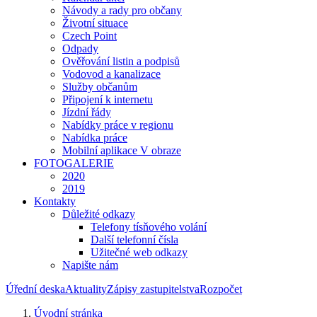
Návody a rady pro občany
Životní situace
Czech Point
Odpady
Ověřování listin a podpisů
Vodovod a kanalizace
Služby občanům
Připojení k internetu
Jízdní řády
Nabídky práce v regionu
Nabídka práce
Mobilní aplikace V obraze
FOTOGALERIE
2020
2019
Kontakty
Důležité odkazy
Telefony tísňového volání
Další telefonní čísla
Užitečné web odkazy
Napište nám
Úřední deska
Aktuality
Zápisy zastupitelstva
Rozpočet
Úvodní stránka