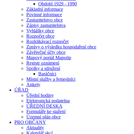
Období 1929 - 1990
Základní informace
Povinné informace
Zastupitelstvo obce
Zápisy zastupitelstva
Vyhlášky obce
Rozpočet obce
Rozklikávací rozpočet
Zprávy o výsledku hospodaření obce
Závěrečné účty obce
Mapový portál Mapotip
Registr oznámení
Spolky a sdružení
Baráčníci
Místní služby a řemeslníci
Ankety
ÚŘAD
Úřední hodiny
Elektronická podatelna
ÚŘEDNÍ DESKA
Formuláře ke stažení
Územní plán obce
PRO OBČANY
Aktuality
Kalendář akcí