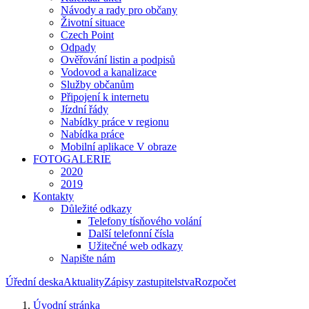
Návody a rady pro občany
Životní situace
Czech Point
Odpady
Ověřování listin a podpisů
Vodovod a kanalizace
Služby občanům
Připojení k internetu
Jízdní řády
Nabídky práce v regionu
Nabídka práce
Mobilní aplikace V obraze
FOTOGALERIE
2020
2019
Kontakty
Důležité odkazy
Telefony tísňového volání
Další telefonní čísla
Užitečné web odkazy
Napište nám
Úřední deska
Aktuality
Zápisy zastupitelstva
Rozpočet
Úvodní stránka