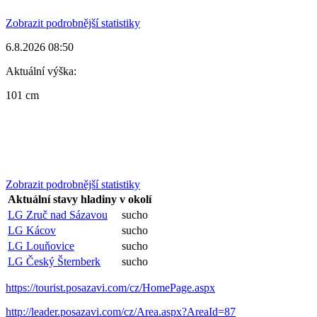
Zobrazit podrobnější statistiky
6.8.2026 08:50
Aktuální výška:
101 cm
Zobrazit podrobnější statistiky
Aktuální stavy hladiny v okolí
LG Zruč nad Sázavou
sucho
LG Kácov
sucho
LG Louňovice
sucho
LG Český Šternberk
sucho
https://tourist.posazavi.com/cz/HomePage.aspx
http://leader.posazavi.com/cz/Area.aspx?AreaId=87