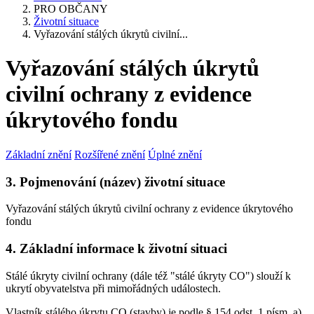
PRO OBČANY
Životní situace
Vyřazování stálých úkrytů civilní...
Vyřazování stálých úkrytů
civilní ochrany z evidence
úkrytového fondu
Základní znění
Rozšířené znění
Úplné znění
3. Pojmenování (název) životní situace
Vyřazování stálých úkrytů civilní ochrany z evidence úkrytového
fondu
4. Základní informace k životní situaci
Stálé úkryty civilní ochrany (dále též "stálé úkryty CO") slouží k
ukrytí obyvatelstva při mimořádných událostech.
Vlastník stálého úkrytu CO (stavby) je podle § 154 odst. 1 písm. a)