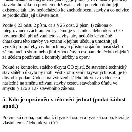
stavebního zákona povinen udržovat stavbu po celou dobu její
existence tak, aby nedocházelo ke znehodnocení stavby a co nejvíce
se prodloužila její uživatelnost.
Podle § 23 odst. 2 písm. d) a § 25 odst. 2 písm. f) zákona o
integrovaném záchranném systému je vlastník stálého úkrytu CO
povinen dbát při užívání této stavby, aby nedošlo ke změně
charakteru této stavby ve vztahu k jejímu účelu, a umožnit její
využití pro potřeby civilní ochrany a přístup orgánům hasičského
záchranného sboru nebo jimi zmocněným osobám do těchto objektů
za účelem používání a kontroly údržby a oprav.
Pokud se kontrolou stálého úkrytu CO zjistí, že stavebně technický
stav stálého úkrytu by mohl vést k ohrožení ukrývaných osob, je to
důvod k podání žádosti na vyřazení stálého úkrytu z evidence a
následně na změnu užívání stavby cestou stavebního úřadu ve
smyslu § 126 a 127 stavebního zákona.
5. Kdo je oprávněn v této věci jednat (podat žádost
apod.)
Právnická osoba, podnikající fyzická osoba a fyzická osoba, která je
vlastníkem stálého úkrytu CO.