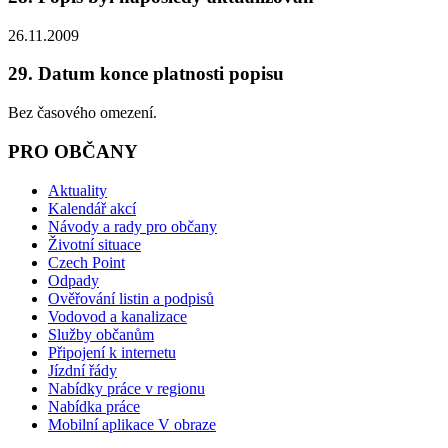
26.11.2009
29. Datum konce platnosti popisu
Bez časového omezení.
PRO OBČANY
Aktuality
Kalendář akcí
Návody a rady pro občany
Životní situace
Czech Point
Odpady
Ověřování listin a podpisů
Vodovod a kanalizace
Služby občanům
Připojení k internetu
Jízdní řády
Nabídky práce v regionu
Nabídka práce
Mobilní aplikace V obraze