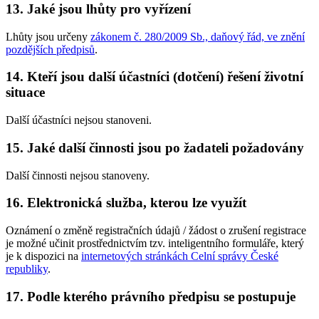
13. Jaké jsou lhůty pro vyřízení
Lhůty jsou určeny
zákonem č. 280/2009 Sb., daňový řád, ve znění
pozdějších předpisů
.
14. Kteří jsou další účastníci (dotčení) řešení životní
situace
Další účastníci nejsou stanoveni.
15. Jaké další činnosti jsou po žadateli požadovány
Další činnosti nejsou stanoveny.
16. Elektronická služba, kterou lze využít
Oznámení o změně registračních údajů / žádost o zrušení registrace
je možné učinit prostřednictvím tzv. inteligentního formuláře, který
je k dispozici na
internetových stránkách Celní správy České
republiky
.
17. Podle kterého právního předpisu se postupuje