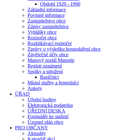
Období 1929 - 1990
Základní informace
Povinné informace
Zastupitelstvo obce
Zápisy zastupitelstva
Vyhlášky obce
Rozpočet obce
Rozklikávací rozpočet
Zprávy o výsledku hospodaření obce
Závěrečné účty obce
Mapový portál Mapotip
Registr oznámení
Spolky a sdružení
Baráčníci
Místní služby a řemeslníci
Ankety
ÚŘAD
Úřední hodiny
Elektronická podatelna
ÚŘEDNÍ DESKA
Formuláře ke stažení
Územní plán obce
PRO OBČANY
Aktuality
Kalendář akcí