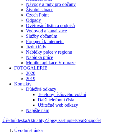
Návody a rady pro občany
Životní situace
Czech Point
Odpady
Ověřování listin a podpisů
Vodovod a kanalizace
Služby občanům
Připojení k internetu
Jízdní řády
Nabídky práce v regionu
Nabídka práce
Mobilní aplikace V obraze
FOTOGALERIE
2020
2019
Kontakty
Důležité odkazy
Telefony tísňového volání
Další telefonní čísla
Užitečné web odkazy
Napište nám
Úřední deska
Aktuality
Zápisy zastupitelstva
Rozpočet
Úvodní stránka