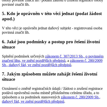
osoby povinné značit líh / podání žádosti o zrušení registrace osoby
povinné značit líh.
5. Kdo je oprávněn v této věci jednat (podat žádost
apod.)
V této věci je oprávněn jednat daňový subjekt - registrovaná osoba
povinná značit líh.
6. Jaké jsou podmínky a postup pro řešení životní
situace
Splnění podmínek určených
zákonem č. 307/2013 Sb., o povinném
značení lihu, ve znění pozdějších předpisů
, a
zákonem č. 280/2009
Sb., daňový řád, ve znění pozdějších předpisů
.
7. Jakým způsobem můžete zahájit řešení životní
situace
Oznámení o změně registračních údajů / žádost o zrušení registrace
podává oprávněná osoba místně příslušnému celnímu úřadu, a to
způsobem a za podmínek stanovených
zákonem č. 280/2009 Sb.,
daňový řád, ve znění pozdějších předpisů
.