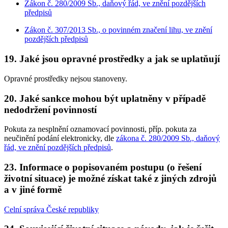
Zákon č. 280/2009 Sb., daňový řád, ve znění pozdějších
předpisů
Zákon č. 307/2013 Sb., o povinném značení lihu, ve znění
pozdějších předpisů
19. Jaké jsou opravné prostředky a jak se uplatňují
Opravné prostředky nejsou stanoveny.
20. Jaké sankce mohou být uplatněny v případě
nedodržení povinností
Pokuta za nesplnění oznamovací povinnosti, příp. pokuta za
neučinění podání elektronicky, dle
zákona č. 280/2009 Sb., daňový
řád, ve znění pozdějších předpisů
.
23. Informace o popisovaném postupu (o řešení
životní situace) je možné získat také z jiných zdrojů
a v jiné formě
Celní správa České republiky