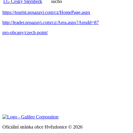
LG Český Šternberk
sucho
https://tourist.posazavi.com/cz/HomePage.aspx
http://leader.posazavi.com/cz/Area.aspx?AreaId=87
pro-obcany/czech-point/
Oficiální stránka obce Hvězdonice © 2026