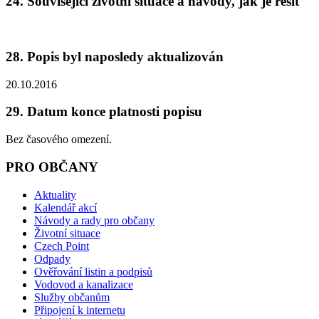
24. Související životní situace a návody, jak je řešit
28. Popis byl naposledy aktualizován
20.10.2016
29. Datum konce platnosti popisu
Bez časového omezení.
PRO OBČANY
Aktuality
Kalendář akcí
Návody a rady pro občany
Životní situace
Czech Point
Odpady
Ověřování listin a podpisů
Vodovod a kanalizace
Služby občanům
Připojení k internetu