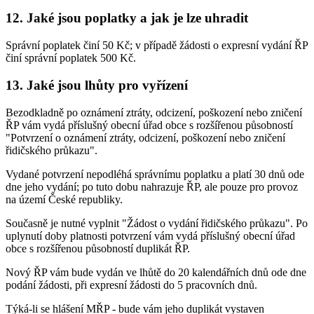
12. Jaké jsou poplatky a jak je lze uhradit
Správní poplatek činí 50 Kč; v případě žádosti o expresní vydání ŘP
činí správní poplatek 500 Kč.
13. Jaké jsou lhůty pro vyřízení
Bezodkladně po oznámení ztráty, odcizení, poškození nebo zničení
ŘP vám vydá příslušný obecní úřad obce s rozšířenou působností
"Potvrzení o oznámení ztráty, odcizení, poškození nebo zničení
řidičského průkazu".
Vydané potvrzení nepodléhá správnímu poplatku a platí 30 dnů ode
dne jeho vydání; po tuto dobu nahrazuje ŘP, ale pouze pro provoz
na území České republiky.
Současně je nutné vyplnit "Žádost o vydání řidičského průkazu". Po
uplynutí doby platnosti potvrzení vám vydá příslušný obecní úřad
obce s rozšířenou působností duplikát ŘP.
Nový ŘP vám bude vydán ve lhůtě do 20 kalendářních dnů ode dne
podání žádosti, při expresní žádosti do 5 pracovních dnů.
Týká-li se hlášení MŘP - bude vám jeho duplikát vystaven