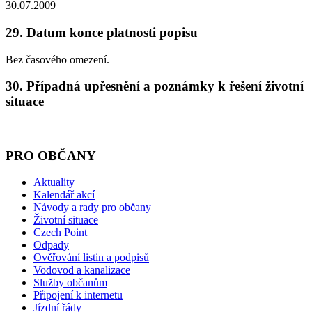
30.07.2009
29. Datum konce platnosti popisu
Bez časového omezení.
30. Případná upřesnění a poznámky k řešení životní
situace
PRO OBČANY
Aktuality
Kalendář akcí
Návody a rady pro občany
Životní situace
Czech Point
Odpady
Ověřování listin a podpisů
Vodovod a kanalizace
Služby občanům
Připojení k internetu
Jízdní řády