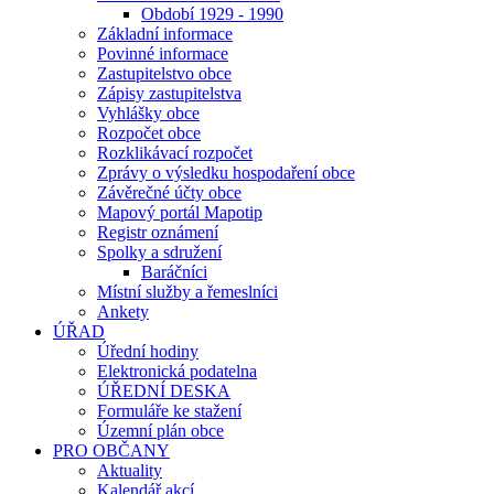
Období 1929 - 1990
Základní informace
Povinné informace
Zastupitelstvo obce
Zápisy zastupitelstva
Vyhlášky obce
Rozpočet obce
Rozklikávací rozpočet
Zprávy o výsledku hospodaření obce
Závěrečné účty obce
Mapový portál Mapotip
Registr oznámení
Spolky a sdružení
Baráčníci
Místní služby a řemeslníci
Ankety
ÚŘAD
Úřední hodiny
Elektronická podatelna
ÚŘEDNÍ DESKA
Formuláře ke stažení
Územní plán obce
PRO OBČANY
Aktuality
Kalendář akcí