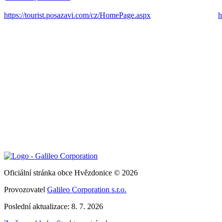
https://tourist.posazavi.com/cz/HomePage.aspx
h
Oficiální stránka obce Hvězdonice © 2026
Provozovatel
Galileo Corporation s.r.o.
Poslední aktualizace: 8. 7. 2026