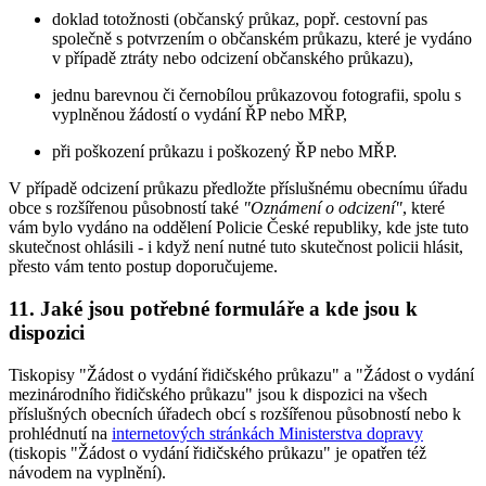
doklad totožnosti (občanský průkaz, popř. cestovní pas
společně s potvrzením o občanském průkazu, které je vydáno
v případě ztráty nebo odcizení občanského průkazu),
jednu barevnou či černobílou průkazovou fotografii, spolu s
vyplněnou žádostí o vydání ŘP nebo MŘP,
při poškození průkazu i poškozený ŘP nebo MŘP.
V případě odcizení průkazu předložte příslušnému obecnímu úřadu
obce s rozšířenou působností také
"Oznámení o odcizení"
, které
vám bylo vydáno na oddělení Policie České republiky, kde jste tuto
skutečnost ohlásili - i když není nutné tuto skutečnost policii hlásit,
přesto vám tento postup doporučujeme.
11. Jaké jsou potřebné formuláře a kde jsou k
dispozici
Tiskopisy "Žádost o vydání řidičského průkazu" a "Žádost o vydání
mezinárodního řidičského průkazu" jsou k dispozici na všech
příslušných obecních úřadech obcí s rozšířenou působností nebo k
prohlédnutí na
internetových stránkách Ministerstva dopravy
(tiskopis "Žádost o vydání řidičského průkazu" je opatřen též
návodem na vyplnění).