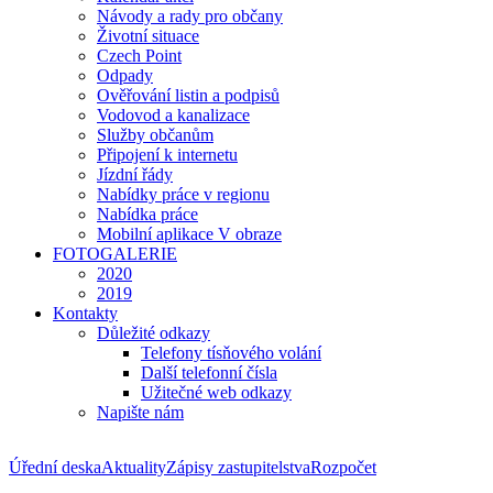
Návody a rady pro občany
Životní situace
Czech Point
Odpady
Ověřování listin a podpisů
Vodovod a kanalizace
Služby občanům
Připojení k internetu
Jízdní řády
Nabídky práce v regionu
Nabídka práce
Mobilní aplikace V obraze
FOTOGALERIE
2020
2019
Kontakty
Důležité odkazy
Telefony tísňového volání
Další telefonní čísla
Užitečné web odkazy
Napište nám
Úřední deska
Aktuality
Zápisy zastupitelstva
Rozpočet