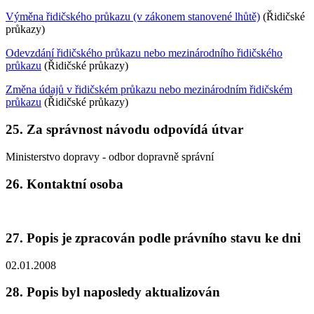
Výměna řidičského průkazu (v zákonem stanovené lhůtě)
(Řidičské
průkazy)
Odevzdání řidičského průkazu nebo mezinárodního řidičského
průkazu
(Řidičské průkazy)
Změna údajů v řidičském průkazu nebo mezinárodním řidičském
průkazu
(Řidičské průkazy)
25. Za správnost návodu odpovídá útvar
Ministerstvo dopravy - odbor dopravně správní
26. Kontaktní osoba
27. Popis je zpracován podle právního stavu ke dni
02.01.2008
28. Popis byl naposledy aktualizován