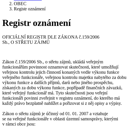
OBEC
Registr oznámení
Registr oznámení
OFICIÁLNÍ REGISTR DLE ZÁKONA č.159/2006
Sb., O STŘETU ZÁJMŮ
Zákon č.159/2006 Sb., o střetu zájmů, ukládá veřejným
funkcionářům povinnost oznamovat skutečnosti, které umožňují
veřejnou kontrolu jejich činností konaných vedle výkonu funkce
veřejného funkcionáře, veřejnou kontrolu majetku nabytého za dobu
výkonu funkce a dalších příjmů, darů nebo jiného prospěchu,
získaných za dobu výkonu funkce, popřípadě finančních závazků,
které veřejný funkcionář má. Tyto skutečnosti jsou veřejní
funkcionáři povinni zveřejnit v registru oznámení, do kterého má
každý právo bezplatně nahlížet a pořizovat si z něj opisy a výpisy.
Zákon o střetu zájmů je účinný od 01. 01. 2007 a vztahuje
se na veřejné funkcionáře v oblasti územní samosprávy, kterými
v rámci obce jsou: