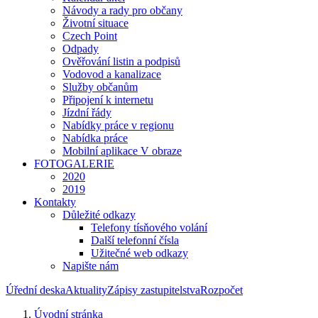
Návody a rady pro občany
Životní situace
Czech Point
Odpady
Ověřování listin a podpisů
Vodovod a kanalizace
Služby občanům
Připojení k internetu
Jízdní řády
Nabídky práce v regionu
Nabídka práce
Mobilní aplikace V obraze
FOTOGALERIE
2020
2019
Kontakty
Důležité odkazy
Telefony tísňového volání
Další telefonní čísla
Užitečné web odkazy
Napište nám
Úřední deska
Aktuality
Zápisy zastupitelstva
Rozpočet
Úvodní stránka