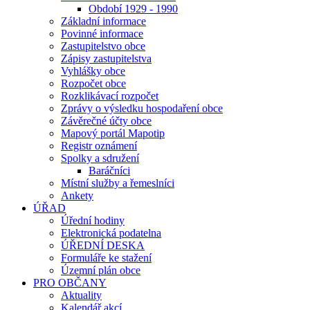
Období 1929 - 1990
Základní informace
Povinné informace
Zastupitelstvo obce
Zápisy zastupitelstva
Vyhlášky obce
Rozpočet obce
Rozklikávací rozpočet
Zprávy o výsledku hospodaření obce
Závěrečné účty obce
Mapový portál Mapotip
Registr oznámení
Spolky a sdružení
Baráčníci
Místní služby a řemeslníci
Ankety
ÚŘAD
Úřední hodiny
Elektronická podatelna
ÚŘEDNÍ DESKA
Formuláře ke stažení
Územní plán obce
PRO OBČANY
Aktuality
Kalendář akcí