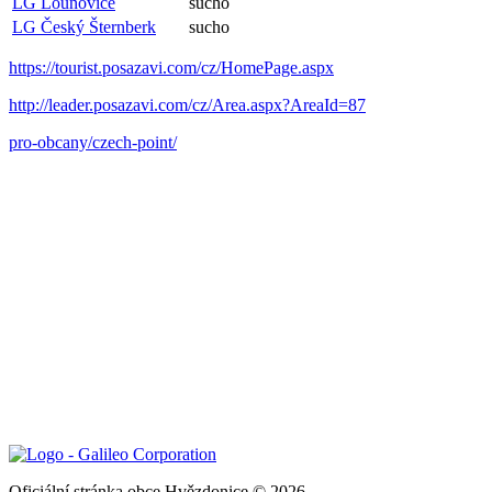
LG Louňovice
sucho
LG Český Šternberk
sucho
https://tourist.posazavi.com/cz/HomePage.aspx
http://leader.posazavi.com/cz/Area.aspx?AreaId=87
pro-obcany/czech-point/
Oficiální stránka obce Hvězdonice © 2026