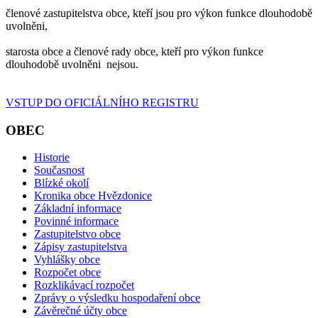
členové zastupitelstva obce, kteří jsou pro výkon funkce dlouhodobě
uvolněni,
starosta obce a členové rady obce, kteří pro výkon funkce
dlouhodobě uvolněni nejsou.
VSTUP DO OFICIÁLNÍHO REGISTRU
OBEC
Historie
Současnost
Blízké okolí
Kronika obce Hvězdonice
Základní informace
Povinné informace
Zastupitelstvo obce
Zápisy zastupitelstva
Vyhlášky obce
Rozpočet obce
Rozklikávací rozpočet
Zprávy o výsledku hospodaření obce
Závěrečné účty obce