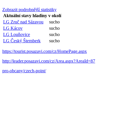
Zobrazit podrobnější statistiky
Aktuální stavy hladiny v okolí
LG Zruč nad Sázavou
sucho
LG Kácov
sucho
LG Louňovice
sucho
LG Český Šternberk
sucho
https://tourist.posazavi.com/cz/HomePage.aspx
http://leader.posazavi.com/cz/Area.aspx?AreaId=87
pro-obcany/czech-point/