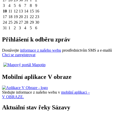
3
4
5
6
7
8
9
10
11
12
13
14
15
16
17
18
19
20
21
22
23
24
25
26
27
28
29
30
31
1
2
3
4
5
6
Přihlášení k odběru zpráv
Dostávejte
informace z našeho webu
prostřednictvím SMS a e-mailů
Chci se zaregistrovat
Mobilní aplikace V obraze
Sledujte informace z našeho webu v
mobilní aplikaci –
V OBRAZE.
Aktuální stav řeky Sázavy