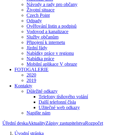
Návody a rady pro občany
Životní situace
Czech Point
Odpady
Ověřování listin a podpisů
Vodovod a kanalizace
Služby občanům
Připojení k internetu
Jízdní řády
Nabídky práce v regionu
Nabídka práce
Mobilní aplikace V obraze
FOTOGALERIE
2020
2019
Kontakty
Důležité odkazy
Telefony tísňového volání
Další telefonní čísla
Užitečné web odkazy
Napište nám
Úřední deska
Aktuality
Zápisy zastupitelstva
Rozpočet
Úvodní stránka