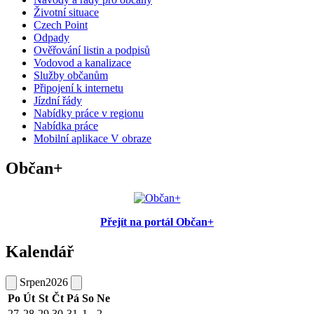
Životní situace
Czech Point
Odpady
Ověřování listin a podpisů
Vodovod a kanalizace
Služby občanům
Připojení k internetu
Jízdní řády
Nabídky práce v regionu
Nabídka práce
Mobilní aplikace V obraze
Občan+
Přejít na portál Občan+
Kalendář
Srpen
2026
Po
Út
St
Čt
Pá
So
Ne
27
28
29
30
31
1
2