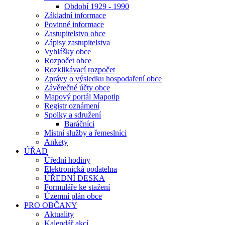
Období 1929 - 1990
Základní informace
Povinné informace
Zastupitelstvo obce
Zápisy zastupitelstva
Vyhlášky obce
Rozpočet obce
Rozklikávací rozpočet
Zprávy o výsledku hospodaření obce
Závěrečné účty obce
Mapový portál Mapotip
Registr oznámení
Spolky a sdružení
Baráčníci
Místní služby a řemeslníci
Ankety
ÚŘAD
Úřední hodiny
Elektronická podatelna
ÚŘEDNÍ DESKA
Formuláře ke stažení
Územní plán obce
PRO OBČANY
Aktuality
Kalendář akcí