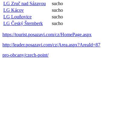
LG Zruč nad Sázavou
sucho
LG Kácov
sucho
LG Louňovice
sucho
LG Český Šternberk
sucho
https://tourist.posazavi.com/cz/HomePage.aspx
http://leader.posazavi.com/cz/Area.aspx?AreaId=87
pro-obcany/czech-point/