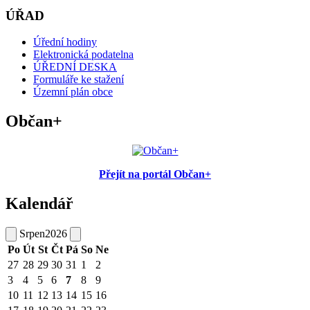
ÚŘAD
Úřední hodiny
Elektronická podatelna
ÚŘEDNÍ DESKA
Formuláře ke stažení
Územní plán obce
Občan+
Přejít na portál Občan+
Kalendář
Srpen
2026
Po
Út
St
Čt
Pá
So
Ne
27
28
29
30
31
1
2
3
4
5
6
7
8
9
10
11
12
13
14
15
16