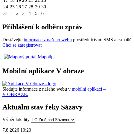
17
18
19
20
21
22
23
24
25
26
27
28
29
30
31
1
2
3
4
5
6
Přihlášení k odběru zpráv
Dostávejte
informace z našeho webu
prostřednictvím SMS a e-mailů
Chci se zaregistrovat
Mobilní aplikace V obraze
Sledujte informace z našeho webu v
mobilní aplikaci –
V OBRAZE.
Aktuální stav řeky Sázavy
Výběr lokality
7.8.2026 10:20