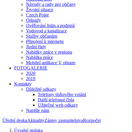
Návody a rady pro občany
Životní situace
Czech Point
Odpady
Ověřování listin a podpisů
Vodovod a kanalizace
Služby občanům
Připojení k internetu
Jízdní řády
Nabídky práce v regionu
Nabídka práce
Mobilní aplikace V obraze
FOTOGALERIE
2020
2019
Kontakty
Důležité odkazy
Telefony tísňového volání
Další telefonní čísla
Užitečné web odkazy
Napište nám
Úřední deska
Aktuality
Zápisy zastupitelstva
Rozpočet
Úvodní stránka