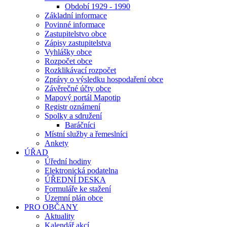
Období 1929 - 1990
Základní informace
Povinné informace
Zastupitelstvo obce
Zápisy zastupitelstva
Vyhlášky obce
Rozpočet obce
Rozklikávací rozpočet
Zprávy o výsledku hospodaření obce
Závěrečné účty obce
Mapový portál Mapotip
Registr oznámení
Spolky a sdružení
Baráčníci
Místní služby a řemeslníci
Ankety
ÚŘAD
Úřední hodiny
Elektronická podatelna
ÚŘEDNÍ DESKA
Formuláře ke stažení
Územní plán obce
PRO OBČANY
Aktuality
Kalendář akcí