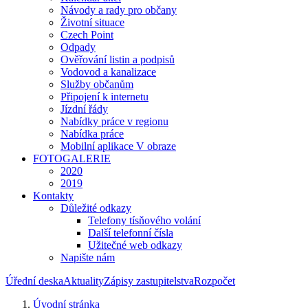
Návody a rady pro občany
Životní situace
Czech Point
Odpady
Ověřování listin a podpisů
Vodovod a kanalizace
Služby občanům
Připojení k internetu
Jízdní řády
Nabídky práce v regionu
Nabídka práce
Mobilní aplikace V obraze
FOTOGALERIE
2020
2019
Kontakty
Důležité odkazy
Telefony tísňového volání
Další telefonní čísla
Užitečné web odkazy
Napište nám
Úřední deska
Aktuality
Zápisy zastupitelstva
Rozpočet
Úvodní stránka