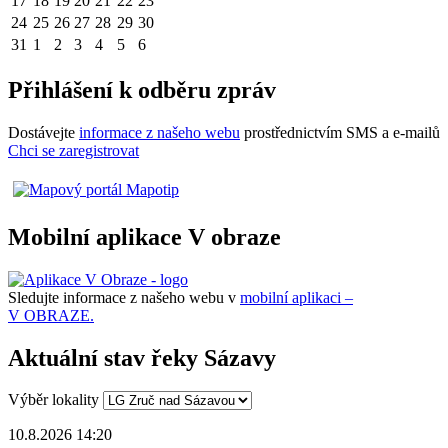
17
18
19
20
21
22
23
24
25
26
27
28
29
30
31
1
2
3
4
5
6
Přihlášení k odběru zpráv
Dostávejte
informace z našeho webu
prostřednictvím SMS a e-mailů
Chci se zaregistrovat
Mobilní aplikace V obraze
Sledujte informace z našeho webu v
mobilní aplikaci –
V OBRAZE.
Aktuální stav řeky Sázavy
Výběr lokality
10.8.2026 14:20