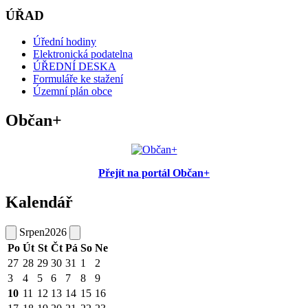
ÚŘAD
Úřední hodiny
Elektronická podatelna
ÚŘEDNÍ DESKA
Formuláře ke stažení
Územní plán obce
Občan+
Přejít na portál Občan+
Kalendář
Srpen
2026
Po
Út
St
Čt
Pá
So
Ne
27
28
29
30
31
1
2
3
4
5
6
7
8
9
10
11
12
13
14
15
16