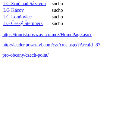
LG Zruč nad Sázavou
sucho
LG Kácov
sucho
LG Louňovice
sucho
LG Český Šternberk
sucho
https://tourist.posazavi.com/cz/HomePage.aspx
http://leader.posazavi.com/cz/Area.aspx?AreaId=87
pro-obcany/czech-point/