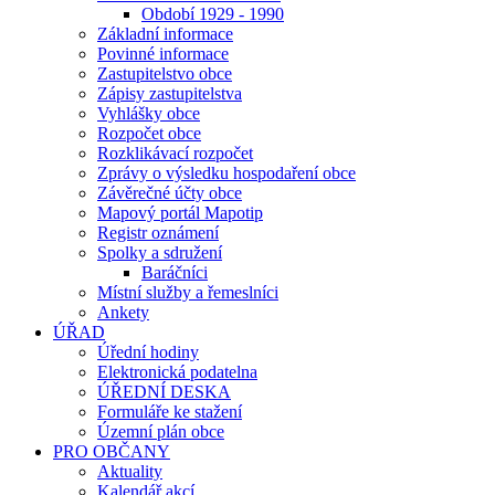
Období 1929 - 1990
Základní informace
Povinné informace
Zastupitelstvo obce
Zápisy zastupitelstva
Vyhlášky obce
Rozpočet obce
Rozklikávací rozpočet
Zprávy o výsledku hospodaření obce
Závěrečné účty obce
Mapový portál Mapotip
Registr oznámení
Spolky a sdružení
Baráčníci
Místní služby a řemeslníci
Ankety
ÚŘAD
Úřední hodiny
Elektronická podatelna
ÚŘEDNÍ DESKA
Formuláře ke stažení
Územní plán obce
PRO OBČANY
Aktuality
Kalendář akcí