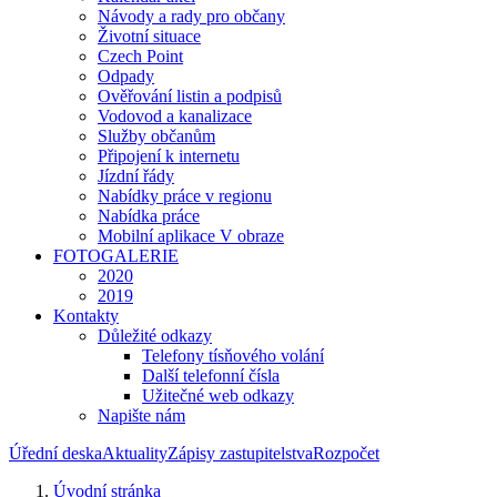
Návody a rady pro občany
Životní situace
Czech Point
Odpady
Ověřování listin a podpisů
Vodovod a kanalizace
Služby občanům
Připojení k internetu
Jízdní řády
Nabídky práce v regionu
Nabídka práce
Mobilní aplikace V obraze
FOTOGALERIE
2020
2019
Kontakty
Důležité odkazy
Telefony tísňového volání
Další telefonní čísla
Užitečné web odkazy
Napište nám
Úřední deska
Aktuality
Zápisy zastupitelstva
Rozpočet
Úvodní stránka