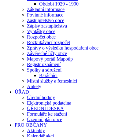
Období 1929 - 1990
Základní informace
Povinné informace
Zastupitelstvo obce
Zápisy zastupitelstva
Vyhlášky obce
Rozpočet obce
Rozklikávací rozpočet
Zprávy o výsledku hospodaření obce
Závěrečné účty obce
Mapový portál Mapotip
Registr oznámení
Spolky a sdružení
Baráčníci
Místní služby a řemeslníci
Ankety
ÚŘAD
Úřední hodiny
Elektronická podatelna
ÚŘEDNÍ DESKA
Formuláře ke stažení
Územní plán obce
PRO OBČANY
Aktuality
Kalendář akcí