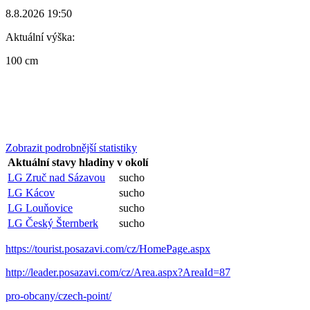
8.8.2026 19:50
Aktuální výška:
100 cm
Zobrazit podrobnější statistiky
Aktuální stavy hladiny v okolí
LG Zruč nad Sázavou
sucho
LG Kácov
sucho
LG Louňovice
sucho
LG Český Šternberk
sucho
https://tourist.posazavi.com/cz/HomePage.aspx
http://leader.posazavi.com/cz/Area.aspx?AreaId=87
pro-obcany/czech-point/