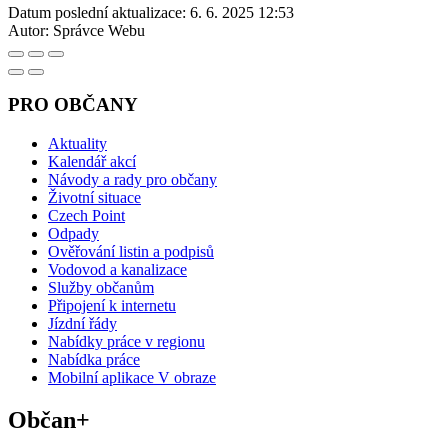
Datum poslední aktualizace:
6. 6. 2025 12:53
Autor:
Správce Webu
PRO OBČANY
Aktuality
Kalendář akcí
Návody a rady pro občany
Životní situace
Czech Point
Odpady
Ověřování listin a podpisů
Vodovod a kanalizace
Služby občanům
Připojení k internetu
Jízdní řády
Nabídky práce v regionu
Nabídka práce
Mobilní aplikace V obraze
Občan+