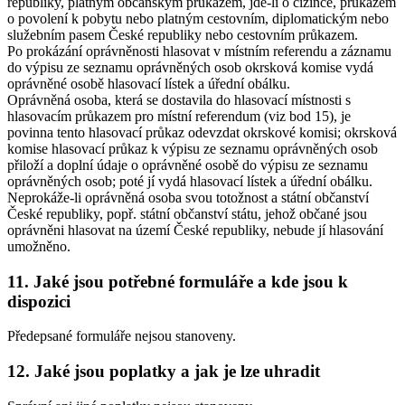
republiky, platným občanským průkazem, jde-li o cizince, průkazem
o povolení k pobytu nebo platným cestovním, diplomatickým nebo
služebním pasem České republiky nebo cestovním průkazem.
Po prokázání oprávněnosti hlasovat v místním referendu a záznamu
do výpisu ze seznamu oprávněných osob okrsková komise vydá
oprávněné osobě hlasovací lístek a úřední obálku.
Oprávněná osoba, která se dostavila do hlasovací místnosti s
hlasovacím průkazem pro místní referendum (viz bod 15), je
povinna tento hlasovací průkaz odevzdat okrskové komisi; okrsková
komise hlasovací průkaz k výpisu ze seznamu oprávněných osob
přiloží a doplní údaje o oprávněné osobě do výpisu ze seznamu
oprávněných osob; poté jí vydá hlasovací lístek a úřední obálku.
Neprokáže-li oprávněná osoba svou totožnost a státní občanství
České republiky, popř. státní občanství státu, jehož občané jsou
oprávněni hlasovat na území České republiky, nebude jí hlasování
umožněno.
11. Jaké jsou potřebné formuláře a kde jsou k
dispozici
Předepsané formuláře nejsou stanoveny.
12. Jaké jsou poplatky a jak je lze uhradit