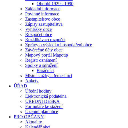
Období 1929 - 1990
Základní informace
Povinné informace
Zastupitelstvo obce
Zápisy zastupitelstva
Vyhlášky obce
Rozpočet obce
Rozklikávací rozpočet
Zprávy o výsledku hospodaření obce
Závěrečné účty obce
Mapový portál Mapotip
Registr oznámení
Spolky a sdružení
Baráčníci
Místní služby a řemeslníci
Ankety
ÚŘAD
Úřední hodiny
Elektronická podatelna
ÚŘEDNÍ DESKA
Formuláře ke stažení
Územní plán obce
PRO OBČANY
Aktuality
Kalendář akcí