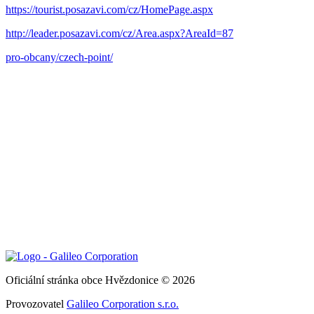
https://tourist.posazavi.com/cz/HomePage.aspx
http://leader.posazavi.com/cz/Area.aspx?AreaId=87
pro-obcany/czech-point/
Oficiální stránka obce Hvězdonice © 2026
Provozovatel
Galileo Corporation s.r.o.