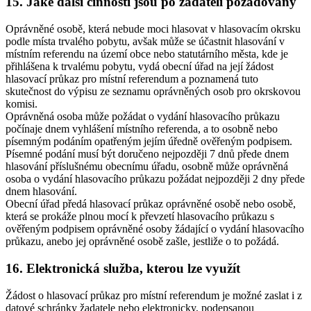
15. Jaké další činnosti jsou po žadateli požadovány
Oprávněné osobě, která nebude moci hlasovat v hlasovacím okrsku
podle místa trvalého pobytu, avšak může se účastnit hlasování v
místním referendu na území obce nebo statutárního města, kde je
přihlášena k trvalému pobytu, vydá obecní úřad na její žádost
hlasovací průkaz pro místní referendum a poznamená tuto
skutečnost do výpisu ze seznamu oprávněných osob pro okrskovou
komisi.
Oprávněná osoba může požádat o vydání hlasovacího průkazu
počínaje dnem vyhlášení místního referenda, a to osobně nebo
písemným podáním opatřeným jejím úředně ověřeným podpisem.
Písemné podání musí být doručeno nejpozději 7 dnů přede dnem
hlasování příslušnému obecnímu úřadu, osobně může oprávněná
osoba o vydání hlasovacího průkazu požádat nejpozději 2 dny přede
dnem hlasování.
Obecní úřad předá hlasovací průkaz oprávněné osobě nebo osobě,
která se prokáže plnou mocí k převzetí hlasovacího průkazu s
ověřeným podpisem oprávněné osoby žádající o vydání hlasovacího
průkazu, anebo jej oprávněné osobě zašle, jestliže o to požádá.
16. Elektronická služba, kterou lze využít
Žádost o hlasovací průkaz pro místní referendum je možné zaslat i z
datové schránky žadatele nebo elektronicky, podepsanou