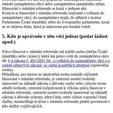
období zastupitelstva obce nebo zastupitelstva statutárního města
.
Hlasování v místním referendu se koná v jednom dni.
Koná-li se hlasování v místním referendu současně s volbami do
zastupitelstev obcí, do zastupitelstev krajů, do některé z komor
Parlamentu České republiky nebo do Evropského parlamentu, koná
se ve stejnou dobu, která je stanovena pro konání voleb.
5. Kdo je oprávněn v této věci jednat (podat žádost
apod.)
Právo hlasovat v místním referendu má každá osoba (občan České
republiky nebo cizinec), která má právo volit do zastupitelstva obce
dle
§ 4 zákona č. 491/2001 Sb., o volbách do zastupitelstev obcí a o
změně některých zákonů, ve znění pozdějších předpisů
(oprávněná
osoba).
Překážkou, pro kterou se oprávněná osoba nemůže zúčastnit
hlasování v místním referendu, je omezení osobní svobody
stanovené na základě zákona z důvodu vazby nebo výkonu trestu
odnětí svobody, omezení svéprávnosti k výkonu práva hlasovat v
místním referendu, omezení osobní svobody stanovené na základě
zákona z důvodu ochrany zdraví lidu, nebo výkon vojenské činné
služby, neumožňuje-li účast v místním referendu plnění povinností z
této služby vyplývajících.