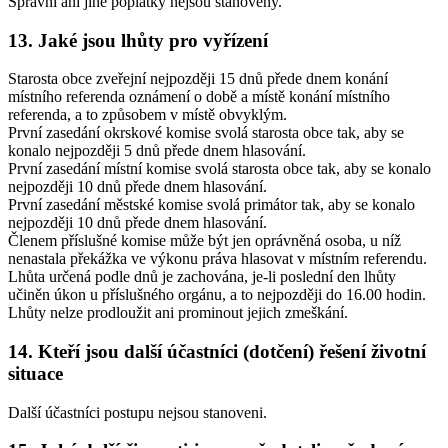
Správní ani jiné poplatky nejsou stanoveny.
13. Jaké jsou lhůty pro vyřízení
Starosta obce zveřejní nejpozději 15 dnů přede dnem konání
místního referenda oznámení o době a místě konání místního
referenda, a to způsobem v místě obvyklým.
První zasedání okrskové komise svolá starosta obce tak, aby se
konalo nejpozději 5 dnů přede dnem hlasování.
První zasedání místní komise svolá starosta obce tak, aby se konalo
nejpozději 10 dnů přede dnem hlasování.
První zasedání městské komise svolá primátor tak, aby se konalo
nejpozději 10 dnů přede dnem hlasování.
Členem příslušné komise může být jen oprávněná osoba, u níž
nenastala překážka ve výkonu práva hlasovat v místním referendu.
Lhůta určená podle dnů je zachována, je-li poslední den lhůty
učiněn úkon u příslušného orgánu, a to nejpozději do 16.00 hodin.
Lhůty nelze prodloužit ani prominout jejich zmeškání.
14. Kteří jsou další účastníci (dotčení) řešení životní
situace
Další účastníci postupu nejsou stanoveni.