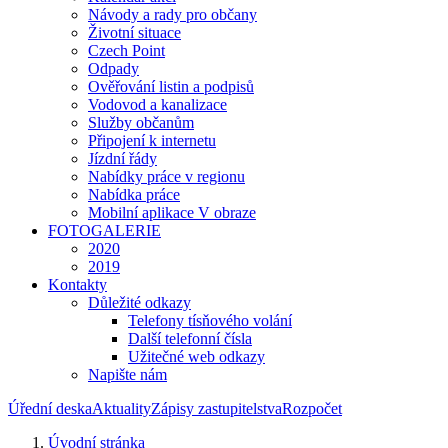
Návody a rady pro občany
Životní situace
Czech Point
Odpady
Ověřování listin a podpisů
Vodovod a kanalizace
Služby občanům
Připojení k internetu
Jízdní řády
Nabídky práce v regionu
Nabídka práce
Mobilní aplikace V obraze
FOTOGALERIE
2020
2019
Kontakty
Důležité odkazy
Telefony tísňového volání
Další telefonní čísla
Užitečné web odkazy
Napište nám
Úřední deska
Aktuality
Zápisy zastupitelstva
Rozpočet
Úvodní stránka