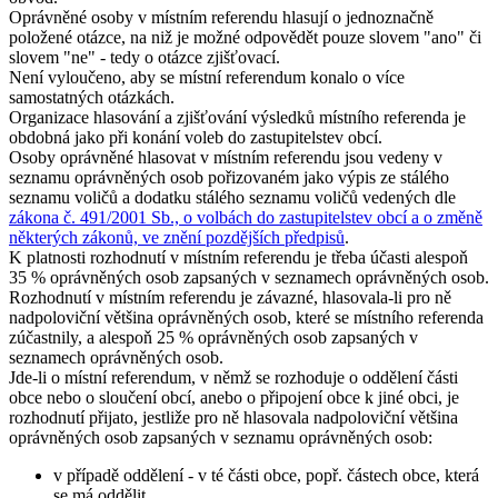
Oprávněné osoby v místním referendu hlasují o jednoznačně
položené otázce, na niž je možné odpovědět pouze slovem "ano" či
slovem "ne" - tedy o otázce zjišťovací.
Není vyloučeno, aby se místní referendum konalo o více
samostatných otázkách.
Organizace hlasování a zjišťování výsledků místního referenda je
obdobná jako při konání voleb do zastupitelstev obcí.
Osoby oprávněné hlasovat v místním referendu jsou vedeny v
seznamu oprávněných osob pořizovaném jako výpis ze stálého
seznamu voličů a dodatku stálého seznamu voličů vedených dle
zákona č. 491/2001 Sb., o volbách do zastupitelstev obcí a o změně
některých zákonů, ve znění pozdějších předpisů
.
K platnosti rozhodnutí v místním referendu je třeba účasti alespoň
35 % oprávněných osob zapsaných v seznamech oprávněných osob.
Rozhodnutí v místním referendu je závazné, hlasovala-li pro ně
nadpoloviční většina oprávněných osob, které se místního referenda
zúčastnily, a alespoň 25 % oprávněných osob zapsaných v
seznamech oprávněných osob.
Jde-li o místní referendum, v němž se rozhoduje o oddělení části
obce nebo o sloučení obcí, anebo o připojení obce k jiné obci, je
rozhodnutí přijato, jestliže pro ně hlasovala nadpoloviční většina
oprávněných osob zapsaných v seznamu oprávněných osob:
v případě oddělení - v té části obce, popř. částech obce, která
se má oddělit,