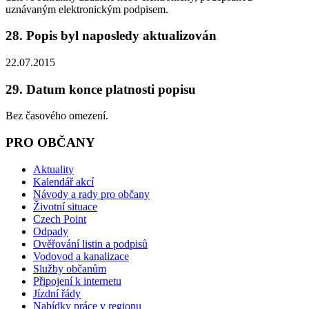
uznávaným elektronickým podpisem.
28. Popis byl naposledy aktualizován
22.07.2015
29. Datum konce platnosti popisu
Bez časového omezení.
PRO OBČANY
Aktuality
Kalendář akcí
Návody a rady pro občany
Životní situace
Czech Point
Odpady
Ověřování listin a podpisů
Vodovod a kanalizace
Služby občanům
Připojení k internetu
Jízdní řády
Nabídky práce v regionu