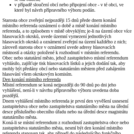
v případě sloučení obcí nebo připojení obce - v té obci, ve
které byl návrh přípravného výboru podán.
Starosta obce zveřejní nejpozději 15 dnů přede dnem konání
místního referenda oznámení o době a místě konání místního
referenda, a to způsobem v místě obvyklým; je-li na území obce více
hlasovacích okrsků, uvede územní vymezení jednotlivých
hlasovacích okrsků a oznámení zveřejní na území každého z nich;
zároveň starosta obce v oznámení uvede adresy hlasovacích
místností a otázky položené k rozhodnutí v místním referendu.
Obec nebo statutární město, jehož zastupitelstvo místní referendum
vyhlásilo, zajišťuje tisk hlasovacích lístků a jejich dodání tak, aby
mohly být předány obcí nebo statutárním městem před zahájením
hlasování všem okrskovým komisím.
Den konání místního referenda
Místní referendum se koná nejpozději do 90 dnů po dni jeho
vyhlášení, není-li v návrhu přípravného výboru uvedena doba
pozdější.
Dnem vyhlášení místního referenda je první den vyvěšení usnesení
zastupitelstva obce nebo zastupitelstva statutárního města na úřední
desce příslušného obecního úřadu nebo na úřední desce magistrátu
statutárního města.
Koná-li se místní referendum z rozhodnutí zastupitelstva obce nebo
zastupitelstva statutárního města, nesmí být den konání místního
referenda stanoven tak, aby připadl do následujícího funkčního