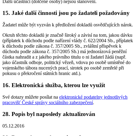
Další účastníci (dotčené osoby) nejsou stanoveni.
15. Jaké další činnosti jsou po žadateli požadovány
Žadatel může být vyzván k předložení dokladů osvědčujících nárok.
Okruh těchto dokladů je značně široký a závisí na tom, jakou dávku
(příplatek k důchodu podle nařízení vlády č. 622/2004 Sb., příplatek
k důchodu podle zákona č. 357/2005 Sb., zvláštní příspěvek k
důchodu podle zákona č. 357/2005 Sb.) má jednorázová peněžní
částka nahradit a z jakého právního titulu o ni žadatel žádá (např.
jako účastník odboje, politický vězeň, vdova po osobě umístěné do
vojenského tábora nucených prací, sirotek po osobě zemřelé při
pokusu o překročení státních hranic atd.).
16. Elektronická služba, kterou lze využít
Své dotazy můžete posílat na
elektronické podatelny jednotlivých
pracovišť České správy sociálního zabezpečení
.
28. Popis byl naposledy aktualizován
05.12.2016