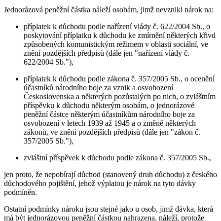
Jednorázová peněžní částka náleží osobám, jimž nevznikl nárok na:
příplatek k důchodu podle nařízení vlády č. 622/2004 Sb., o
poskytování příplatku k důchodu ke zmírnění některých křivd
způsobených komunistickým režimem v oblasti sociální, ve
znění pozdějších předpisů (dále jen "nařízení vlády č.
622/2004 Sb."),
příplatek k důchodu podle zákona č. 357/2005 Sb., o ocenění
účastníků národního boje za vznik a osvobození
Československa a některých pozůstalých po nich, o zvláštním
příspěvku k důchodu některým osobám, o jednorázové
peněžní částce některým účastníkům národního boje za
osvobození v letech 1939 až 1945 a o změně některých
zákonů, ve znění pozdějších předpisů (dále jen "zákon č.
357/2005 Sb."),
zvláštní příspěvek k důchodu podle zákona č. 357/2005 Sb.,
jen proto, že nepobírají důchod (stanovený druh důchodu) z českého
důchodového pojištění, jehož výplatou je nárok na tyto dávky
podmíněn.
Ostatní podmínky nároku jsou stejné jako u osob, jimž dávka, která
má být jednorázovou peněžní částkou nahrazena, náleží, protože