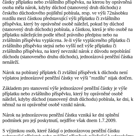
částky příplatku nebo zvláštního příspěvku, na kterou by oprávněná
osoba měla nárok, kdyby důchod (stanovený druh důchodu) z
českého důchodového pojištění pobírala, resp. ve výši 72násobku
rozdílu mezi částkou představující výši příplatku či zvláštního
příspěvku, který by oprávněné osobě náležel, pokud by důchod
(stanovený druh důchodu) pobírala, a částkou, která je této osobě na
příplatku náležejícím podle téhož právního předpisu nebo na
zvláštním příspěvku vyplácena. Je-li výše vypláceného příplatku či
zvláštního příspěvku stejná nebo vyšší než výše příplatku či
zvláštního příspěvku, na který nevznikl nárok z důvodu nepobírání
důchodu (stanoveného druhu důchodu), jednorázová peněžní částka
nenáleží.
Nárok na pobíraný příplatek či zvláštní příspěvek k důchodu není
výplatou jednorázové peněžní částky ve výši "rozdílu" nijak dotčen.
Základem pro stanovení výše jednorázové peněžní částky je výše
příplatku nebo zvláštního příspěvku, který by oprávněné osobě
náležel, kdyby důchod (stanovený druh důchodu) pobírala, ke dni, k
němuž na ni oprávněné osobě vznikl nárok.
Nárok na jednorázovou peněžní částku vzniká ke dni splnění
podmínek pro její poskytnutí, nejdříve však dnem 1.7.2009.
S výjimkou osob, které žádají o jednorázovou peněžní částku