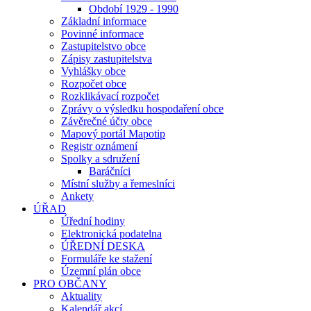
Období 1929 - 1990
Základní informace
Povinné informace
Zastupitelstvo obce
Zápisy zastupitelstva
Vyhlášky obce
Rozpočet obce
Rozklikávací rozpočet
Zprávy o výsledku hospodaření obce
Závěrečné účty obce
Mapový portál Mapotip
Registr oznámení
Spolky a sdružení
Baráčníci
Místní služby a řemeslníci
Ankety
ÚŘAD
Úřední hodiny
Elektronická podatelna
ÚŘEDNÍ DESKA
Formuláře ke stažení
Územní plán obce
PRO OBČANY
Aktuality
Kalendář akcí