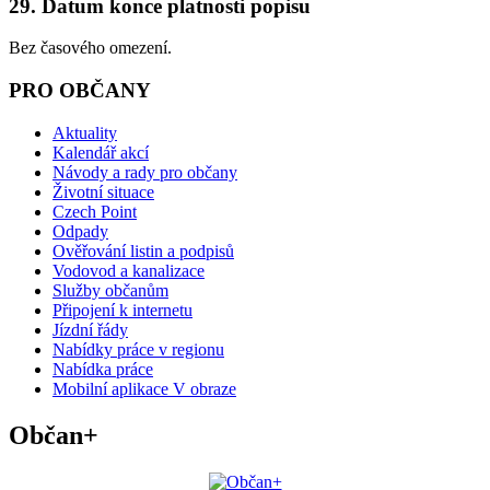
29. Datum konce platnosti popisu
Bez časového omezení.
PRO OBČANY
Aktuality
Kalendář akcí
Návody a rady pro občany
Životní situace
Czech Point
Odpady
Ověřování listin a podpisů
Vodovod a kanalizace
Služby občanům
Připojení k internetu
Jízdní řády
Nabídky práce v regionu
Nabídka práce
Mobilní aplikace V obraze
Občan+