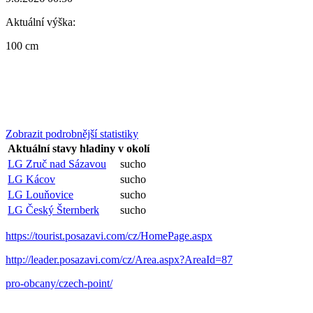
Aktuální výška:
100 cm
Zobrazit podrobnější statistiky
Aktuální stavy hladiny v okolí
LG Zruč nad Sázavou
sucho
LG Kácov
sucho
LG Louňovice
sucho
LG Český Šternberk
sucho
https://tourist.posazavi.com/cz/HomePage.aspx
http://leader.posazavi.com/cz/Area.aspx?AreaId=87
pro-obcany/czech-point/