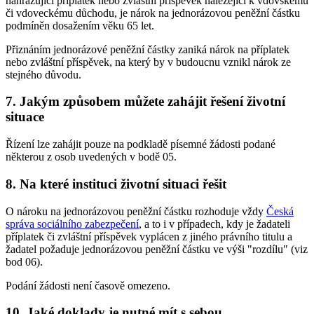
nahrazující příplatek nebo zvláštní příspěvek náležející k vdovskému
či vdoveckému důchodu, je nárok na jednorázovou peněžní částku
podmíněn dosažením věku 65 let.
Přiznáním jednorázové peněžní částky zaniká nárok na příplatek
nebo zvláštní příspěvek, na který by v budoucnu vznikl nárok ze
stejného důvodu.
7. Jakým způsobem můžete zahájit řešení životní
situace
Řízení lze zahájit pouze na podkladě písemné žádosti podané
některou z osob uvedených v bodě 05.
8. Na které instituci životní situaci řešit
O nároku na jednorázovou peněžní částku rozhoduje vždy
Česká
správa sociálního zabezpečení
, a to i v případech, kdy je žadateli
příplatek či zvláštní příspěvek vyplácen z jiného právního titulu a
žadatel požaduje jednorázovou peněžní částku ve výši "rozdílu" (viz
bod 06).
Podání žádosti není časově omezeno.
10. Jaké doklady je nutné mít s sebou