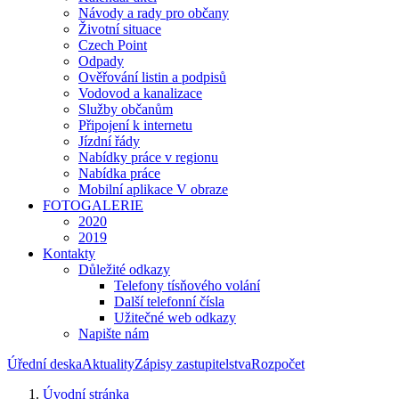
Návody a rady pro občany
Životní situace
Czech Point
Odpady
Ověřování listin a podpisů
Vodovod a kanalizace
Služby občanům
Připojení k internetu
Jízdní řády
Nabídky práce v regionu
Nabídka práce
Mobilní aplikace V obraze
FOTOGALERIE
2020
2019
Kontakty
Důležité odkazy
Telefony tísňového volání
Další telefonní čísla
Užitečné web odkazy
Napište nám
Úřední deska
Aktuality
Zápisy zastupitelstva
Rozpočet
Úvodní stránka