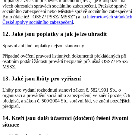
příplatky a zvláštní příspěvek k důchodu (JPČ)" je k dispozici na
všech okresních správách sociálního zabezpečení, Pražské správě
sociálního zabezpečení nebo Městské správě sociálního zabezpečení
Brno (dále též "OSSZ/ PSSZ/ MSSZ") a na
internetových stránkách
České správy sociálního zabezpečení
.
12. Jaké jsou poplatky a jak je lze uhradit
Správní ani jiné poplatky nejsou stanoveny.
Případné ověření pravosti listinných dokumentů překládaných při
osobním podání žádosti provádí bezplatně příslušná OSSZ/ PSSZ/
MSSZ.
13. Jaké jsou lhůty pro vyřízení
Lhůty pro vydání rozhodnutí stanoví zákon č. 582/1991 Sb., o
organizaci a provádění sociálního zabezpečení, ve znění pozdějších
předpisů, a zákon č. 500/2004 Sb., správní řád, ve znění pozdějších
předpisů.
14. Kteří jsou další účastníci (dotčení) řešení životní
situace