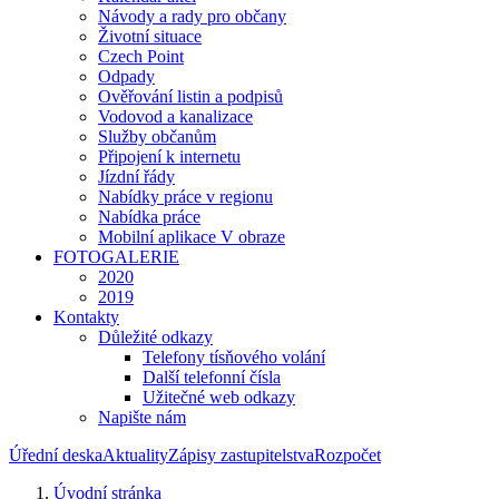
Návody a rady pro občany
Životní situace
Czech Point
Odpady
Ověřování listin a podpisů
Vodovod a kanalizace
Služby občanům
Připojení k internetu
Jízdní řády
Nabídky práce v regionu
Nabídka práce
Mobilní aplikace V obraze
FOTOGALERIE
2020
2019
Kontakty
Důležité odkazy
Telefony tísňového volání
Další telefonní čísla
Užitečné web odkazy
Napište nám
Úřední deska
Aktuality
Zápisy zastupitelstva
Rozpočet
Úvodní stránka