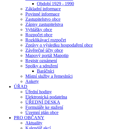
Období 1929 - 1990
Základní informace
Povinné informace
Zastupitelstvo obce
Zápisy zastupitelstva
Vyhlášky obce
Rozpočet obce
Rozklikávací rozpočet
Zprávy o výsledku hospodaření obce
Závěrečné účty obce
Mapový portál Mapotip
Registr oznámení
Spolky a sdružení
Baráčníci
Místní služby a řemeslníci
Ankety
ÚŘAD
Úřední hodiny
Elektronická podatelna
ÚŘEDNÍ DESKA
Formuláře ke stažení
Územní plán obce
PRO OBČANY
Aktuality
Kalendář akcí