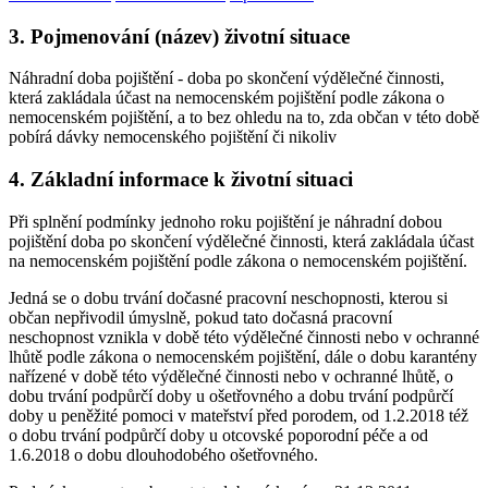
3. Pojmenování (název) životní situace
Náhradní doba pojištění - doba po skončení výdělečné činnosti,
která zakládala účast na nemocenském pojištění podle zákona o
nemocenském pojištění, a to bez ohledu na to, zda občan v této době
pobírá dávky nemocenského pojištění či nikoliv
4. Základní informace k životní situaci
Při splnění podmínky jednoho roku pojištění je náhradní dobou
pojištění doba po skončení výdělečné činnosti, která zakládala účast
na nemocenském pojištění podle zákona o nemocenském pojištění.
Jedná se o dobu trvání dočasné pracovní neschopnosti, kterou si
občan nepřivodil úmyslně, pokud tato dočasná pracovní
neschopnost vznikla v době této výdělečné činnosti nebo v ochranné
lhůtě podle zákona o nemocenském pojištění, dále o dobu karantény
nařízené v době této výdělečné činnosti nebo v ochranné lhůtě, o
dobu trvání podpůrčí doby u ošetřovného a dobu trvání podpůrčí
doby u peněžité pomoci v mateřství před porodem, od 1.2.2018 též
o dobu trvání podpůrčí doby u otcovské poporodní péče a od
1.6.2018 o dobu dlouhodobého ošetřovného.