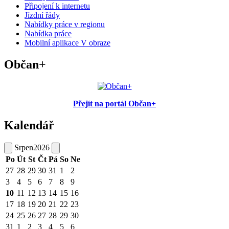
Připojení k internetu
Jízdní řády
Nabídky práce v regionu
Nabídka práce
Mobilní aplikace V obraze
Občan+
Přejít na portál Občan+
Kalendář
Srpen
2026
Po
Út
St
Čt
Pá
So
Ne
27
28
29
30
31
1
2
3
4
5
6
7
8
9
10
11
12
13
14
15
16
17
18
19
20
21
22
23
24
25
26
27
28
29
30
31
1
2
3
4
5
6