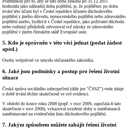
Podmínkou pro to, aby se tato doba získaná po 31.12.2011
hodnotila jako náhradní doba pojištění, je, že pojištěnec po dobu
trvání této účasti byl v České republice účasten důchodového
pojištění z jiného důvodu, nemocenského pojištění nebo zdravotního
pojištění anebo, bydlel-li v České republice, jako poživatel důchodu
nebo rodinný příslušník odvozoval své nároky ze zdravotního
pojištění v jiném členském státě Evropské unie.
5. Kdo je oprávněn v této věci jednat (podat žádost
apod.)
Osoby svéprávné ve smyslu občanského zákoníku.
6. Jaké jsou podmínky a postup pro řešení životní
situace
Česká správa sociálního zabezpečení (dále jen "ČSSZ") vede údaje
o době trvání těchto skutečností ve své evidenci.
V období do konce roku 2008 (popř. v roce 2009, započala-li tato
skutečnost v roce 2008), vykazoval uvedené doby u zaměstnanců
zaměstnavatel na evidenčním listu důchodového pojištění.
7. Jakým způsobem můžete zahájit řešení životní