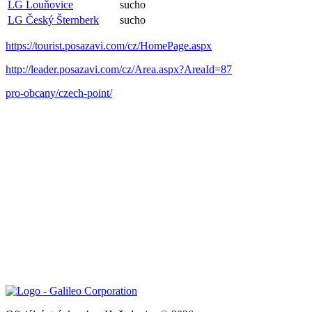
LG Louňovice
sucho
LG Český Šternberk
sucho
https://tourist.posazavi.com/cz/HomePage.aspx
http://leader.posazavi.com/cz/Area.aspx?AreaId=87
pro-obcany/czech-point/