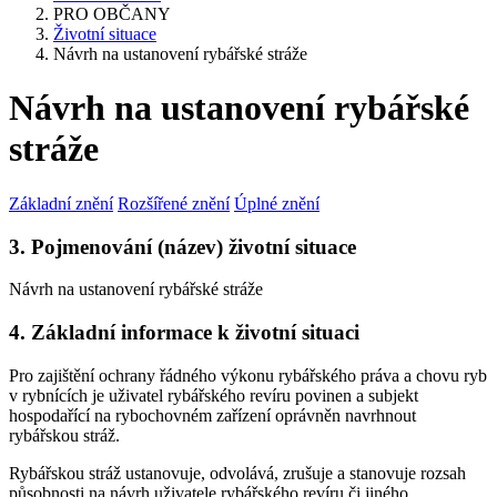
PRO OBČANY
Životní situace
Návrh na ustanovení rybářské stráže
Návrh na ustanovení rybářské
stráže
Základní znění
Rozšířené znění
Úplné znění
3. Pojmenování (název) životní situace
Návrh na ustanovení rybářské stráže
4. Základní informace k životní situaci
Pro zajištění ochrany řádného výkonu rybářského práva a chovu ryb
v rybnících je uživatel rybářského revíru povinen a subjekt
hospodařící na rybochovném zařízení oprávněn navrhnout
rybářskou stráž.
Rybářskou stráž ustanovuje, odvolává, zrušuje a stanovuje rozsah
působnosti na návrh uživatele rybářského revíru či jiného