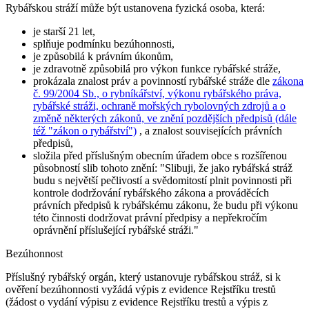
Rybářskou stráží může být ustanovena fyzická osoba, která:
je starší 21 let,
splňuje podmínku bezúhonnosti,
je způsobilá k právním úkonům,
je zdravotně způsobilá pro výkon funkce rybářské stráže,
prokázala znalost práv a povinností rybářské stráže dle
zákona
č. 99/2004 Sb., o rybníkářství, výkonu rybářského práva,
rybářské stráži, ochraně mořských rybolovných zdrojů a o
změně některých zákonů, ve znění pozdějších předpisů (dále
též "zákon o rybářství")
, a znalost souvisejících právních
předpisů,
složila před příslušným obecním úřadem obce s rozšířenou
působností slib tohoto znění:
"Slibuji, že jako rybářská stráž
budu s největší pečlivostí a svědomitostí plnit povinnosti při
kontrole dodržování rybářského zákona a prováděcích
právních předpisů k rybářskému zákonu, že budu při výkonu
této činnosti dodržovat právní předpisy a nepřekročím
oprávnění příslušející rybářské stráži."
Bezúhonnost
Příslušný rybářský orgán, který ustanovuje rybářskou stráž, si k
ověření bezúhonnosti vyžádá výpis z evidence Rejstříku trestů
(žádost o vydání výpisu z evidence Rejstříku trestů a výpis z