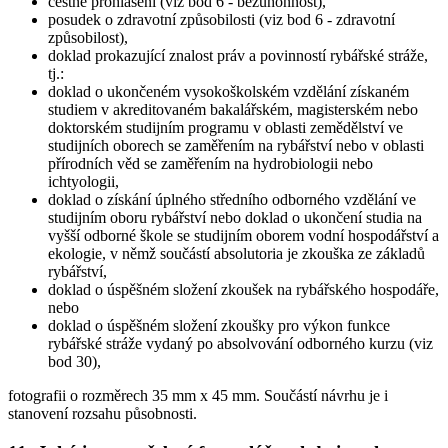
čestné prohlášení (viz bod 6 - bezúhonnost),
posudek o zdravotní způsobilosti (viz bod 6 - zdravotní
způsobilost),
doklad prokazující znalost práv a povinností rybářské stráže,
tj.:
doklad o ukončeném vysokoškolském vzdělání získaném
studiem v akreditovaném bakalářském, magisterském nebo
doktorském studijním programu v oblasti zemědělství ve
studijních oborech se zaměřením na rybářství nebo v oblasti
přírodních věd se zaměřením na hydrobiologii nebo
ichtyologii,
doklad o získání úplného středního odborného vzdělání ve
studijním oboru rybářství nebo doklad o ukončení studia na
vyšší odborné škole se studijním oborem vodní hospodářství a
ekologie, v němž součástí absolutoria je zkouška ze základů
rybářství,
doklad o úspěšném složení zkoušek na rybářského hospodáře,
nebo
doklad o úspěšném složení zkoušky pro výkon funkce
rybářské stráže vydaný po absolvování odborného kurzu (viz
bod 30),
fotografii o rozměrech 35 mm x 45 mm. Součástí návrhu je i
stanovení rozsahu působnosti.