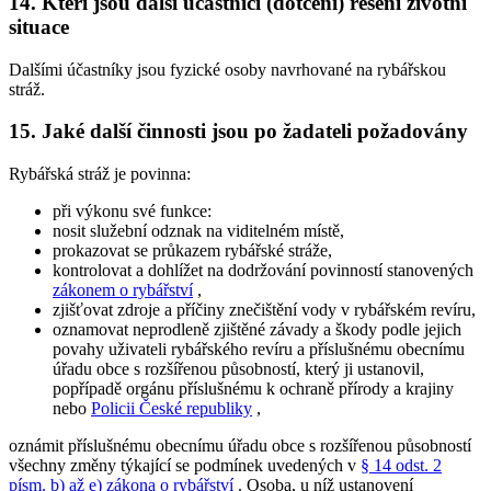
14. Kteří jsou další účastníci (dotčení) řešení životní
situace
Dalšími účastníky jsou fyzické osoby navrhované na rybářskou
stráž.
15. Jaké další činnosti jsou po žadateli požadovány
Rybářská stráž je povinna:
při výkonu své funkce:
nosit služební odznak na viditelném místě,
prokazovat se průkazem rybářské stráže,
kontrolovat a dohlížet na dodržování povinností stanovených
zákonem o rybářství
,
zjišťovat zdroje a příčiny znečištění vody v rybářském revíru,
oznamovat neprodleně zjištěné závady a škody podle jejich
povahy uživateli rybářského revíru a příslušnému obecnímu
úřadu obce s rozšířenou působností, který ji ustanovil,
popřípadě orgánu příslušnému k ochraně přírody a krajiny
nebo
Policii České republiky
,
oznámit příslušnému obecnímu úřadu obce s rozšířenou působností
všechny změny týkající se podmínek uvedených v
§ 14 odst. 2
písm. b) až e) zákona o rybářství
. Osoba, u níž ustanovení