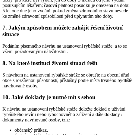
posuzujícím lékařem; časová platnost posudku je omezena na dobu
5 let ode dne jeho vydání, pokud změna zdravotního stavu nevede
ke změně zdravotní způsobilosti před uplynutím této doby.
7. Jakým způsobem můžete zahájit řešení životní
situace
Podáním písemného návrhu na ustanovení rybářské stráže, a to se
všemi požadovanými náležitostmi.
8. Na které instituci životní situaci řešit
S návrhem na ustanovení rybářské stráže se obraťte na obecní úřad
obce s rozšířenou působností, příslušný podle místa trvalého bydliště
navrhované osoby.
10. Jaké doklady je nutné mít s sebou
K návrhu na ustanovení rybářské stráže doložte doklad o užívání
rybářského revíru nebo rybochovného zařízení a dále doklady /
dokumenty navrhované osoby, tzn.:
občanský průkaz,