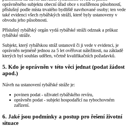
oprávněného subjektu obecní úřad obce s rozšířenou působností,
příslušný podle místa trvalého bydliště navrhované osoby; ten vede
také evidenci všech rybářských stráží, které byly ustanoveny v
obvodu jeho působnosti.
Příslušný rybářský orgán vydá rybářské stráži odznak a průkaz
rybářské stráže.
Subjekt, který rybářskou stráž ustanovil či ji vede v evidenci, je
oprávněn nejméně jednou za 5 let ověřovat náležitosti, na základě
kterých byl souhlas udělen, včetně kvalifikačních požadavků.
5. Kdo je oprávněn v této věci jednat (podat žádost
apod.)
Návrh na ustanovení rybářské stráže je:
povinen podat
- uživatel rybářského revíru,
oprávněn podat
- subjekt hospodařící na rybochovném
zařízení.
6. Jaké jsou podmínky a postup pro řešení životní
situace