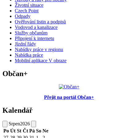
Životní situace
Czech Point
Odpady
Ověřování listin a podpisů
Vodovod a kanalizace
Služby občanům
Připojení k internetu
Jízdní řády
Nabídky práce v regionu
Nabídka práce
Mobilní aplikace V obraze
Občan+
Přejít na portál Občan+
Kalendář
Srpen
2026
Po
Út
St
Čt
Pá
So
Ne
27
28
29
30
31
1
2