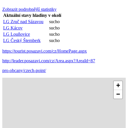
Zobrazit podrobnější statistiky
Aktuální stavy hladiny v okolí
LG Zruč nad Sázavou
sucho
LG Kácov
sucho
LG Louňovice
sucho
LG Český Šternberk
sucho
https://tourist.posazavi.com/cz/HomePage.aspx
http://leader.posazavi.com/cz/Area.aspx?AreaId=87
pro-obcany/czech-point/
+
−