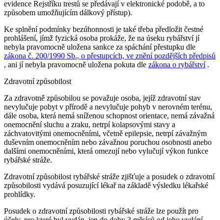
evidence Rejstříku trestů se předávají v elektronické podobě, a to
způsobem umožňujícím dálkový přístup).
Ke splnění podmínky bezúhonnosti je také třeba předložit čestné
prohlášení, jímž fyzická osoba prokáže, že na úseku rybářství jí
nebyla pravomocně uložena sankce za spáchání přestupku dle
zákona č. 200/1990 Sb., o přestupcích, ve znění pozdějších předpisů
, ani jí nebyla pravomocně uložena pokuta dle
zákona o rybářství
.
Zdravotní způsobilost
Za zdravotně způsobilou se považuje osoba, jejíž zdravotní stav
nevylučuje pobyt v přírodě a nevylučuje pohyb v nerovném terénu,
dále osoba, která nemá sníženou schopnost orientace, nemá závažná
onemocnění sluchu a zraku, netrpí kolapsovými stavy a
záchvatovitými onemocněními, včetně epilepsie, netrpí závažným
duševním onemocněním nebo závažnou poruchou osobnosti anebo
dalšími onemocněními, která omezují nebo vylučují výkon funkce
rybářské stráže.
Zdravotní způsobilost rybářské stráže zjišťuje a posudek o zdravotní
způsobilosti vydává posuzující lékař na základě výsledku lékařské
prohlídky.
Posudek o zdravotní způsobilosti rybářské stráže lze použít pro
účely, pro které byl vydán, jen do doby 3 měsíců od jeho vydání