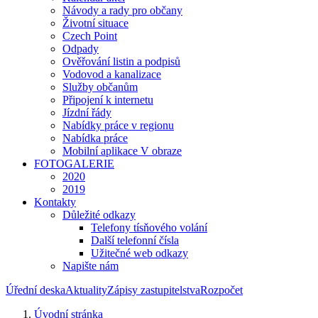
Návody a rady pro občany
Životní situace
Czech Point
Odpady
Ověřování listin a podpisů
Vodovod a kanalizace
Služby občanům
Připojení k internetu
Jízdní řády
Nabídky práce v regionu
Nabídka práce
Mobilní aplikace V obraze
FOTOGALERIE
2020
2019
Kontakty
Důležité odkazy
Telefony tísňového volání
Další telefonní čísla
Užitečné web odkazy
Napište nám
Úřední deska
Aktuality
Zápisy zastupitelstva
Rozpočet
Úvodní stránka