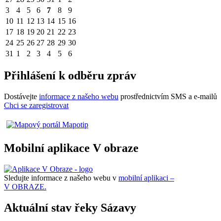
3
4
5
6
7
8
9
10
11
12
13
14
15
16
17
18
19
20
21
22
23
24
25
26
27
28
29
30
31
1
2
3
4
5
6
Přihlášení k odběru zpráv
Dostávejte
informace z našeho webu
prostřednictvím SMS a e-mailů
Chci se zaregistrovat
Mobilní aplikace V obraze
Sledujte informace z našeho webu v
mobilní aplikaci –
V OBRAZE.
Aktuální stav řeky Sázavy