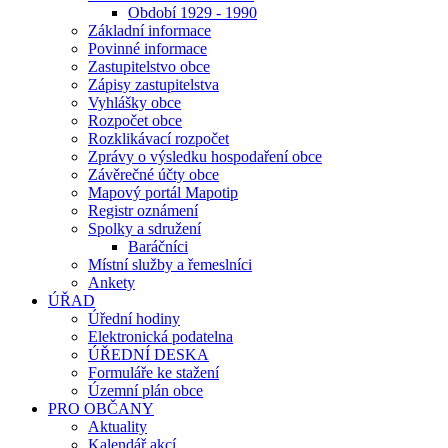
Období 1929 - 1990
Základní informace
Povinné informace
Zastupitelstvo obce
Zápisy zastupitelstva
Vyhlášky obce
Rozpočet obce
Rozklikávací rozpočet
Zprávy o výsledku hospodaření obce
Závěrečné účty obce
Mapový portál Mapotip
Registr oznámení
Spolky a sdružení
Baráčníci
Místní služby a řemeslníci
Ankety
ÚŘAD
Úřední hodiny
Elektronická podatelna
ÚŘEDNÍ DESKA
Formuláře ke stažení
Územní plán obce
PRO OBČANY
Aktuality
Kalendář akcí