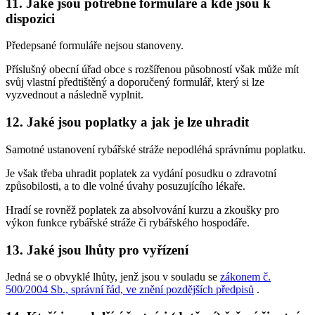
11. Jaké jsou potřebné formuláře a kde jsou k
dispozici
Předepsané formuláře nejsou stanoveny.
Příslušný obecní úřad obce s rozšířenou působností však může mít
svůj vlastní předtištěný a doporučený formulář, který si lze
vyzvednout a následně vyplnit.
12. Jaké jsou poplatky a jak je lze uhradit
Samotné ustanovení rybářské stráže nepodléhá správnímu poplatku.
Je však třeba uhradit poplatek za vydání posudku o zdravotní
způsobilosti, a to dle volné úvahy posuzujícího lékaře.
Hradí se rovněž poplatek za absolvování kurzu a zkoušky pro
výkon funkce rybářské stráže či rybářského hospodáře.
13. Jaké jsou lhůty pro vyřízení
Jedná se o obvyklé lhůty, jenž jsou v souladu se
zákonem č.
500/2004 Sb., správní řád, ve znění pozdějších předpisů
.