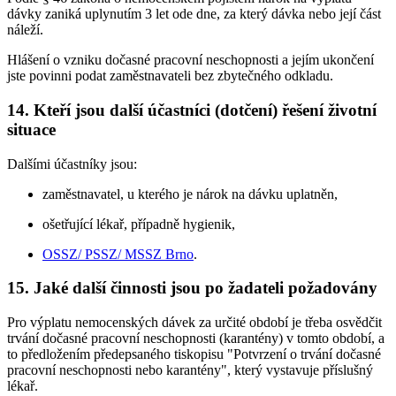
dávky zaniká uplynutím 3 let ode dne, za který dávka nebo její část
náleží.
Hlášení o vzniku dočasné pracovní neschopnosti a jejím ukončení
jste povinni podat zaměstnavateli bez zbytečného odkladu.
14. Kteří jsou další účastníci (dotčení) řešení životní
situace
Dalšími účastníky jsou:
zaměstnavatel, u kterého je nárok na dávku uplatněn,
ošetřující lékař, případně hygienik,
OSSZ/ PSSZ/ MSSZ Brno
.
15. Jaké další činnosti jsou po žadateli požadovány
Pro výplatu nemocenských dávek za určité období je třeba osvědčit
trvání dočasné pracovní neschopnosti (karantény) v tomto období, a
to předložením předepsaného tiskopisu "Potvrzení o trvání dočasné
pracovní neschopnosti nebo karantény", který vystavuje příslušný
lékař.