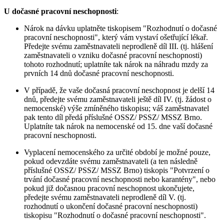
U dočasné pracovní neschopnosti
:
Nárok na dávku uplatněte tiskopisem "Rozhodnutí o dočasné
pracovní neschopnosti", který vám vystaví ošetřující lékař.
Předejte svému zaměstnavateli neprodleně díl III. (tj. hlášení
zaměstnavateli o vzniku dočasné pracovní neschopnosti)
tohoto rozhodnutí; uplatníte tak nárok na náhradu mzdy za
prvních 14 dnů dočasné pracovní neschopnosti.
V případě, že vaše dočasná pracovní neschopnost je delší 14
dnů, předejte svému zaměstnavateli ještě díl IV. (tj. žádost o
nemocenské) výše zmíněného tiskopisu; váš zaměstnavatel
pak tento díl předá příslušné OSSZ/ PSSZ/ MSSZ Brno.
Uplatníte tak nárok na nemocenské od 15. dne vaší dočasné
pracovní neschopnosti.
Vyplacení nemocenského za určité období je možné pouze,
pokud odevzdáte svému zaměstnavateli (a ten následně
příslušné OSSZ/ PSSZ/ MSSZ Brno) tiskopis "Potvrzení o
trvání dočasné pracovní neschopnosti nebo karantény", nebo
pokud již dočasnou pracovní neschopnost ukončujete,
předejte svému zaměstnavateli neprodleně díl V. (tj.
rozhodnutí o ukončení dočasné pracovní neschopnosti)
tiskopisu "Rozhodnutí o dočasné pracovní neschopnosti".