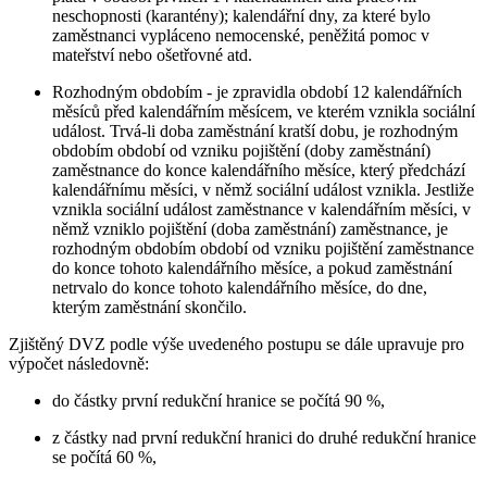
neschopnosti (karantény); kalendářní dny, za které bylo
zaměstnanci vypláceno nemocenské, peněžitá pomoc v
mateřství nebo ošetřovné atd.
Rozhodným obdobím - je zpravidla období 12 kalendářních
měsíců před kalendářním měsícem, ve kterém vznikla sociální
událost. Trvá-li doba zaměstnání kratší dobu, je rozhodným
obdobím období od vzniku pojištění (doby zaměstnání)
zaměstnance do konce kalendářního měsíce, který předchází
kalendářnímu měsíci, v němž sociální událost vznikla. Jestliže
vznikla sociální událost zaměstnance v kalendářním měsíci, v
němž vzniklo pojištění (doba zaměstnání) zaměstnance, je
rozhodným obdobím období od vzniku pojištění zaměstnance
do konce tohoto kalendářního měsíce, a pokud zaměstnání
netrvalo do konce tohoto kalendářního měsíce, do dne,
kterým zaměstnání skončilo.
Zjištěný DVZ podle výše uvedeného postupu se dále upravuje pro
výpočet následovně:
do částky první redukční hranice se počítá 90 %,
z částky nad první redukční hranici do druhé redukční hranice
se počítá 60 %,