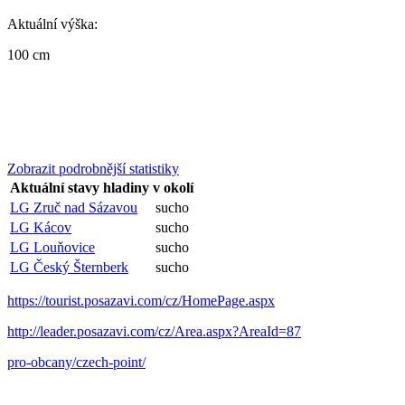
Aktuální výška:
100 cm
Zobrazit podrobnější statistiky
Aktuální stavy hladiny v okolí
LG Zruč nad Sázavou
sucho
LG Kácov
sucho
LG Louňovice
sucho
LG Český Šternberk
sucho
https://tourist.posazavi.com/cz/HomePage.aspx
http://leader.posazavi.com/cz/Area.aspx?AreaId=87
pro-obcany/czech-point/