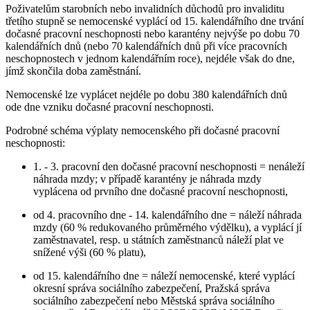
Poživatelům starobních nebo invalidních důchodů pro invaliditu
třetího stupně se nemocenské vyplácí od 15. kalendářního dne trvání
dočasné pracovní neschopnosti nebo karantény nejvýše po dobu 70
kalendářních dnů (nebo 70 kalendářních dnů při více pracovních
neschopnostech v jednom kalendářním roce), nejdéle však do dne,
jímž skončila doba zaměstnání.
Nemocenské lze vyplácet nejdéle po dobu 380 kalendářních dnů
ode dne vzniku dočasné pracovní neschopnosti.
Podrobné schéma výplaty nemocenského při dočasné pracovní
neschopnosti:
1. - 3. pracovní den dočasné pracovní neschopnosti = nenáleží
náhrada mzdy; v případě karantény je náhrada mzdy
vyplácena od prvního dne dočasné pracovní neschopnosti,
od 4. pracovního dne - 14. kalendářního dne = náleží náhrada
mzdy (60 % redukovaného průměrného výdělku), a vyplácí jí
zaměstnavatel, resp. u státních zaměstnanců náleží plat ve
snížené výši (60 % platu),
od 15. kalendářního dne = náleží nemocenské, které vyplácí
okresní správa sociálního zabezpečení, Pražská správa
sociálního zabezpečení nebo Městská správa sociálního