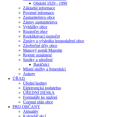
Období 1929 - 1990
Základní informace
Povinné informace
Zastupitelstvo obce
Zápisy zastupitelstva
Vyhlášky obce
Rozpočet obce
Rozklikávací rozpočet
Zprávy o výsledku hospodaření obce
Závěrečné účty obce
Mapový portál Mapotip
Registr oznámení
Spolky a sdružení
Baráčníci
Místní služby a řemeslníci
Ankety
ÚŘAD
Úřední hodiny
Elektronická podatelna
ÚŘEDNÍ DESKA
Formuláře ke stažení
Územní plán obce
PRO OBČANY
Aktuality
Kalendář akcí