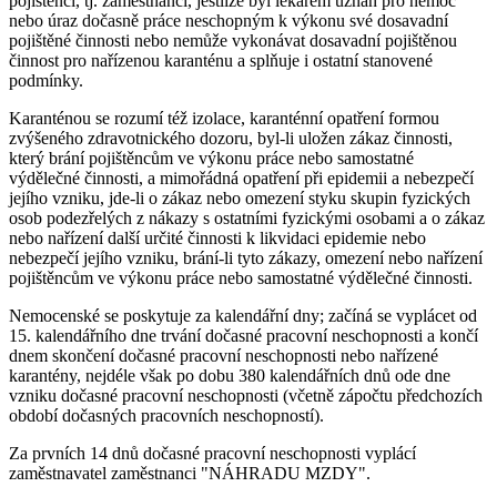
pojištěnci, tj. zaměstnanci, jestliže byl lékařem uznán pro nemoc
nebo úraz dočasně práce neschopným k výkonu své dosavadní
pojištěné činnosti nebo nemůže vykonávat dosavadní pojištěnou
činnost pro nařízenou karanténu a splňuje i ostatní stanovené
podmínky.
Karanténou se rozumí též izolace, karanténní opatření formou
zvýšeného zdravotnického dozoru, byl-li uložen zákaz činnosti,
který brání pojištěncům ve výkonu práce nebo samostatné
výdělečné činnosti, a mimořádná opatření při epidemii a nebezpečí
jejího vzniku, jde-li o zákaz nebo omezení styku skupin fyzických
osob podezřelých z nákazy s ostatními fyzickými osobami a o zákaz
nebo nařízení další určité činnosti k likvidaci epidemie nebo
nebezpečí jejího vzniku, brání-li tyto zákazy, omezení nebo nařízení
pojištěncům ve výkonu práce nebo samostatné výdělečné činnosti.
Nemocenské se poskytuje za kalendářní dny; začíná se vyplácet od
15. kalendářního dne trvání dočasné pracovní neschopnosti a končí
dnem skončení dočasné pracovní neschopnosti nebo nařízené
karantény, nejdéle však po dobu 380 kalendářních dnů ode dne
vzniku dočasné pracovní neschopnosti (včetně zápočtu předchozích
období dočasných pracovních neschopností).
Za prvních 14 dnů dočasné pracovní neschopnosti vyplácí
zaměstnavatel zaměstnanci "NÁHRADU MZDY".