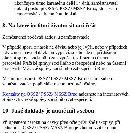
ukončujete tímto karanténu delší 14 dnů, zaměstnavatel
doklad postoupí OSSZ/ PSSZ/ MSSZ Brno, která vám
nemocenské za karanténu doplatí.
8. Na které instituci životní situaci řešit
Zaměstnanci podávají žádost u zaměstnavatele.
V případě sporu o nárok na dávku nebo její výši, nebo v případech,
kdy zaměstnavatel dávku nevyplácí, se obraťte na příslušnou
okresní správu sociálního zabezpečení, v Praze na územní
pracoviště Pražské správy sociálního zabezpečení nebo na územní
pracoviště Městské správy sociálního zabezpečení Brno.
Místní příslušnost OSSZ/ PSSZ/ MSSZ Brno se řídí sídlem
zaměstnavatele, popř. sídlem jeho mzdové účtárny.
Kontakty na OSSZ/ PSSZ/ MSSZ Brno
naleznete na internetových
stránkách České správy sociálního zabezpečení.
10. Jaké doklady je nutné mít s sebou
Při uplatnění nároku na dávky předložte příslušné tiskopisy, při
jednání na OSSZ/ PSSZ/ MSSZ Brno je vhodné vzít s sebou i
pracovní smlouvu.