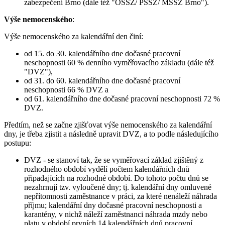
zabezpečení Brno (dále též "OSSZ/ PSSZ/ MSSZ Brno").
Výše nemocenského
:
Výše nemocenského za kalendářní den činí:
od 15. do 30. kalendářního dne dočasné pracovní
neschopnosti 60 % denního vyměřovacího základu (dále též
"DVZ"),
od 31. do 60. kalendářního dne dočasné pracovní
neschopnosti 66 % DVZ a
od 61. kalendářního dne dočasné pracovní neschopnosti 72 %
DVZ.
Předtím, než se začne zjišťovat výše nemocenského za kalendářní
dny, je třeba zjistit a následně upravit DVZ, a to podle následujícího
postupu:
DVZ - se stanoví tak, že se vyměřovací základ zjištěný z
rozhodného období vydělí počtem kalendářních dnů
připadajících na rozhodné období. Do tohoto počtu dnů se
nezahrnují tzv. vyloučené dny; tj. kalendářní dny omluvené
nepřítomnosti zaměstnance v práci, za které nenáleží náhrada
příjmu; kalendářní dny dočasné pracovní neschopnosti a
karantény, v nichž náleží zaměstnanci náhrada mzdy nebo
platu v období prvních 14 kalendářních dnů pracovní