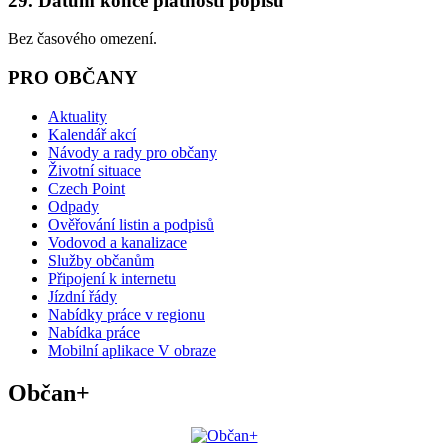
29. Datum konce platnosti popisu
Bez časového omezení.
PRO OBČANY
Aktuality
Kalendář akcí
Návody a rady pro občany
Životní situace
Czech Point
Odpady
Ověřování listin a podpisů
Vodovod a kanalizace
Služby občanům
Připojení k internetu
Jízdní řády
Nabídky práce v regionu
Nabídka práce
Mobilní aplikace V obraze
Občan+