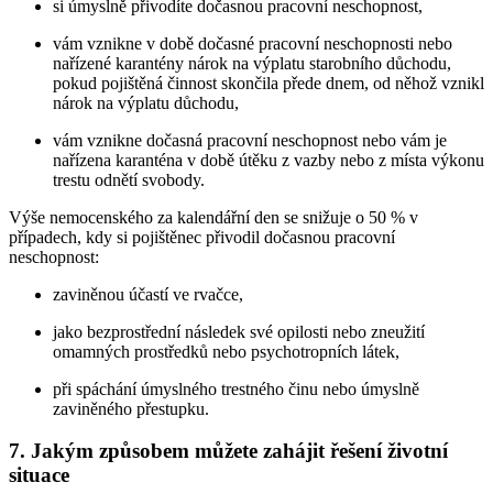
si úmyslně přivodíte dočasnou pracovní neschopnost,
vám vznikne v době dočasné pracovní neschopnosti nebo
nařízené karantény nárok na výplatu starobního důchodu,
pokud pojištěná činnost skončila přede dnem, od něhož vznikl
nárok na výplatu důchodu,
vám vznikne dočasná pracovní neschopnost nebo vám je
nařízena karanténa v době útěku z vazby nebo z místa výkonu
trestu odnětí svobody.
Výše nemocenského za kalendářní den se snižuje o 50 % v
případech, kdy si pojištěnec přivodil dočasnou pracovní
neschopnost:
zaviněnou účastí ve rvačce,
jako bezprostřední následek své opilosti nebo zneužití
omamných prostředků nebo psychotropních látek,
při spáchání úmyslného trestného činu nebo úmyslně
zaviněného přestupku.
7. Jakým způsobem můžete zahájit řešení životní
situace