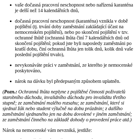
vaše dočasná pracovní neschopnost nebo nařízená karanténa
je delší než 14 kalendářních dnů,
dočasná pracovní neschopnost (karanténa) vznikla v době
pojištění (tj. trvání doby zaměstnání zakládající účast na
nemocenském pojištění), nebo po skončení pojištění v tzv.
ochranné lhůtě (ochranná lhůta činí 7 kalendářních dnů od
skončení pojištění; pokud jste byli naposledy zaměstnáni po
kratší dobu, činí ochranná lhůta jen tolik dnů, kolik dnů vaše
poslední pojištění trvalo),
nevykonáváte práci v zaměstnání, ze kterého je nemocenské
poskytováno,
nárok na dávku byl předepsaným způsobem uplatněn.
(
Pozn.:
Ochranná lhůta neplyne z pojištěné činnosti poživatelů
starobního důchodu, invalidního důchodu pro invaliditu třetího
stupně; ze zaměstnání malého rozsahu; ze zaměstnání, které si
sjednal žák nebo student výlučně na dobu prázdnin; z dalšího
zaměstnání sjednaného jen na dobu dovolené v jiném zaměstnání;
ze zaměstnání činného na základě dohody o provedení práce atd.)
Nárok na nemocenské vám nevzniká, jestliže: