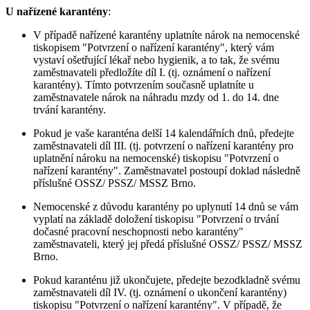
U nařízené karantény
:
V případě nařízené karantény uplatníte nárok na nemocenské
tiskopisem "Potvrzení o nařízení karantény", který vám
vystaví ošetřující lékař nebo hygienik, a to tak, že svému
zaměstnavateli předložíte díl I. (tj. oznámení o nařízení
karantény). Tímto potvrzením současně uplatníte u
zaměstnavatele nárok na náhradu mzdy od 1. do 14. dne
trvání karantény.
Pokud je vaše karanténa delší 14 kalendářních dnů, předejte
zaměstnavateli díl III. (tj. potvrzení o nařízení karantény pro
uplatnění nároku na nemocenské) tiskopisu "Potvrzení o
nařízení karantény". Zaměstnavatel postoupí doklad následně
příslušné OSSZ/ PSSZ/ MSSZ Brno.
Nemocenské z důvodu karantény po uplynutí 14 dnů se vám
vyplatí na základě doložení tiskopisu "Potvrzení o trvání
dočasné pracovní neschopnosti nebo karantény"
zaměstnavateli, který jej předá příslušné OSSZ/ PSSZ/ MSSZ
Brno.
Pokud karanténu již ukončujete, předejte bezodkladně svému
zaměstnavateli díl IV. (tj. oznámení o ukončení karantény)
tiskopisu "Potvrzení o nařízení karantény". V případě, že