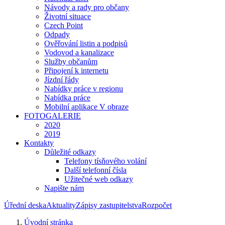
Návody a rady pro občany
Životní situace
Czech Point
Odpady
Ověřování listin a podpisů
Vodovod a kanalizace
Služby občanům
Připojení k internetu
Jízdní řády
Nabídky práce v regionu
Nabídka práce
Mobilní aplikace V obraze
FOTOGALERIE
2020
2019
Kontakty
Důležité odkazy
Telefony tísňového volání
Další telefonní čísla
Užitečné web odkazy
Napište nám
Úřední deska
Aktuality
Zápisy zastupitelstva
Rozpočet
Úvodní stránka