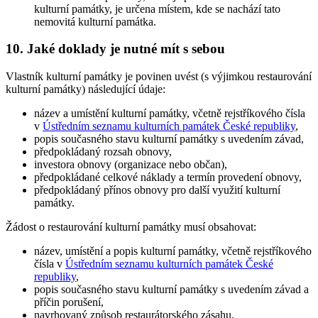
kulturní památky, je určena místem, kde se nachází tato
nemovitá kulturní památka.
10. Jaké doklady je nutné mít s sebou
Vlastník kulturní památky je povinen uvést (s výjimkou restaurování
kulturní památky) následující údaje:
název a umístění kulturní památky, včetně rejstříkového čísla
v
Ústředním seznamu kulturních památek České republiky
,
popis současného stavu kulturní památky s uvedením závad,
předpokládaný rozsah obnovy,
investora obnovy (organizace nebo občan),
předpokládané celkové náklady a termín provedení obnovy,
předpokládaný přínos obnovy pro další využití kulturní
památky.
Žádost o restaurování kulturní památky musí obsahovat:
název, umístění a popis kulturní památky, včetně rejstříkového
čísla v
Ústředním seznamu kulturních památek České
republiky
,
popis současného stavu kulturní památky s uvedením závad a
příčin porušení,
navrhovaný způsob restaurátorského zásahu,