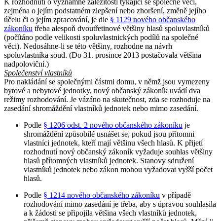
K rozhodnutí o významné záležitosti týkající se společné věci,
zejména o jejím podstatném zlepšení nebo zhoršení, změně jejího
účelu či o jejím zpracování, je dle
§ 1129 nového občanského
zákoníku
třeba alespoň dvoutřetinové většiny hlasů spoluvlastníků
(počítáno podle velikosti spoluvlastnických podílů na společné
věci). Nedosáhne-li se této většiny, rozhodne na návrh
spoluvlastníka soud. (Do 31. prosince 2013 postačovala většina
nadpoloviční.)
Společenství vlastníků
Pro nakládání se společnými částmi domu, v němž jsou vymezeny
bytové a nebytové jednotky, nový občanský zákoník uvádí dva
režimy rozhodování. Je vázáno na skutečnost, zda se rozhoduje na
zasedání shromáždění vlastníků jednotek nebo mimo zasedání.
Podle
§ 1206 odst. 2 nového občanského zákoníku
je
shromáždění způsobilé usnášet se, pokud jsou přítomni
vlastníci jednotek, kteří mají většinu všech hlasů. K přijetí
rozhodnutí nový občanský zákoník vyžaduje souhlas většiny
hlasů přítomných vlastníků jednotek. Stanovy sdružení
vlastníků jednotek nebo zákon mohou vyžadovat vyšší počet
hlasů.
Podle
§ 1214 nového občanského zákoníku
v případě
rozhodování mimo zasedání je třeba, aby s úpravou souhlasila
a k žádosti se připojila většina všech vlastníků jednotek,