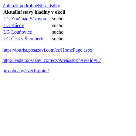
Zobrazit podrobnější statistiky
Aktuální stavy hladiny v okolí
LG Zruč nad Sázavou
sucho
LG Kácov
sucho
LG Louňovice
sucho
LG Český Šternberk
sucho
https://tourist.posazavi.com/cz/HomePage.aspx
http://leader.posazavi.com/cz/Area.aspx?AreaId=87
pro-obcany/czech-point/