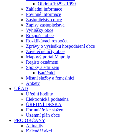
Období 1929 - 1990
Základní informace
Povinné informace
Zastupitelstvo obce
Zápisy zastupitelstva
Vyhlášky obce
Rozpočet obce
Rozklikávací rozpočet
Zprávy o výsledku hospodaření obce
Závěrečné účty obce
Mapový portál Mapotip
Registr oznámení
Spolky a sdružení
Baráčníci
Místní služby a řemeslníci
Ankety
ÚŘAD
Úřední hodiny
Elektronická podatelna
ÚŘEDNÍ DESKA
Formuláře ke stažení
Územní plán obce
PRO OBČANY
Aktuality
Kalendář akcí