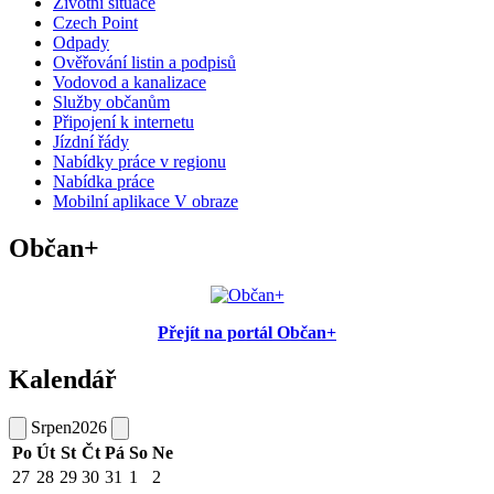
Životní situace
Czech Point
Odpady
Ověřování listin a podpisů
Vodovod a kanalizace
Služby občanům
Připojení k internetu
Jízdní řády
Nabídky práce v regionu
Nabídka práce
Mobilní aplikace V obraze
Občan+
Přejít na portál Občan+
Kalendář
Srpen
2026
Po
Út
St
Čt
Pá
So
Ne
27
28
29
30
31
1
2