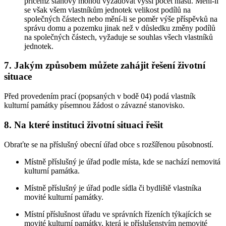
přičemž stanovy mohou vyžadovat vyšší počet hlasů. Mění-li
se však všem vlastníkům jednotek velikost podílů na
společných částech nebo mění-li se poměr výše příspěvků na
správu domu a pozemku jinak než v důsledku změny podílů
na společných částech, vyžaduje se souhlas všech vlastníků
jednotek.
7. Jakým způsobem můžete zahájit řešení životní
situace
Před provedením prací (popsaných v bodě 04) podá vlastník
kulturní památky písemnou žádost o závazné stanovisko.
8. Na které instituci životní situaci řešit
Obraťte se na příslušný obecní úřad obce s rozšířenou působností.
Místně příslušný je úřad podle místa, kde se nachází nemovitá
kulturní památka.
Místně příslušný je úřad podle sídla či bydliště vlastníka
movité kulturní památky.
Místní příslušnost úřadu ve správních řízeních týkajících se
movité kulturní památky, která je příslušenstvím nemovité