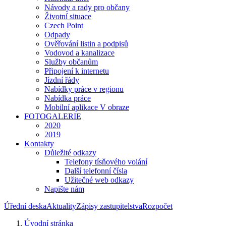
Návody a rady pro občany
Životní situace
Czech Point
Odpady
Ověřování listin a podpisů
Vodovod a kanalizace
Služby občanům
Připojení k internetu
Jízdní řády
Nabídky práce v regionu
Nabídka práce
Mobilní aplikace V obraze
FOTOGALERIE
2020
2019
Kontakty
Důležité odkazy
Telefony tísňového volání
Další telefonní čísla
Užitečné web odkazy
Napište nám
Úřední deska
Aktuality
Zápisy zastupitelstva
Rozpočet
Úvodní stránka