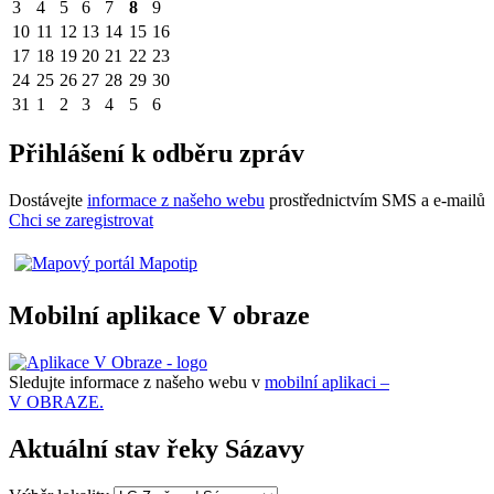
3
4
5
6
7
8
9
10
11
12
13
14
15
16
17
18
19
20
21
22
23
24
25
26
27
28
29
30
31
1
2
3
4
5
6
Přihlášení k odběru zpráv
Dostávejte
informace z našeho webu
prostřednictvím SMS a e-mailů
Chci se zaregistrovat
Mobilní aplikace V obraze
Sledujte informace z našeho webu v
mobilní aplikaci –
V OBRAZE.
Aktuální stav řeky Sázavy