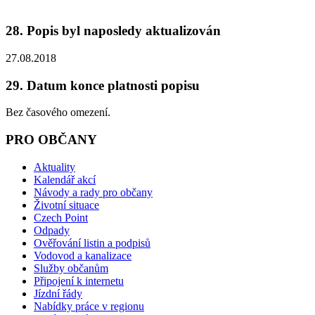
28. Popis byl naposledy aktualizován
27.08.2018
29. Datum konce platnosti popisu
Bez časového omezení.
PRO OBČANY
Aktuality
Kalendář akcí
Návody a rady pro občany
Životní situace
Czech Point
Odpady
Ověřování listin a podpisů
Vodovod a kanalizace
Služby občanům
Připojení k internetu
Jízdní řády
Nabídky práce v regionu