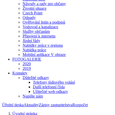
Návody a rady pro občany
Životní situace
Czech Point
Odpady
Ověřování listin a podpisů
Vodovod a kanalizace
Služby občanům
Připojení k internetu
Jízdní řády
Nabídky práce v regionu
Nabídka práce
Mobilní aplikace V obraze
FOTOGALERIE
2020
2019
Kontakty
Důležité odkazy
Telefony tísňového volání
Další telefonní čísla
Užitečné web odkazy
Napište nám
Úřední deska
Aktuality
Zápisy zastupitelstva
Rozpočet
Úvodní stránka