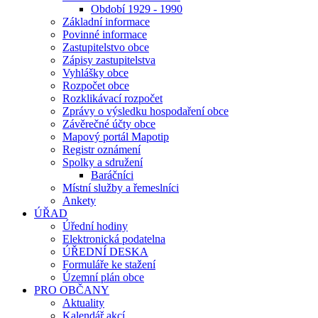
Období 1929 - 1990
Základní informace
Povinné informace
Zastupitelstvo obce
Zápisy zastupitelstva
Vyhlášky obce
Rozpočet obce
Rozklikávací rozpočet
Zprávy o výsledku hospodaření obce
Závěrečné účty obce
Mapový portál Mapotip
Registr oznámení
Spolky a sdružení
Baráčníci
Místní služby a řemeslníci
Ankety
ÚŘAD
Úřední hodiny
Elektronická podatelna
ÚŘEDNÍ DESKA
Formuláře ke stažení
Územní plán obce
PRO OBČANY
Aktuality
Kalendář akcí