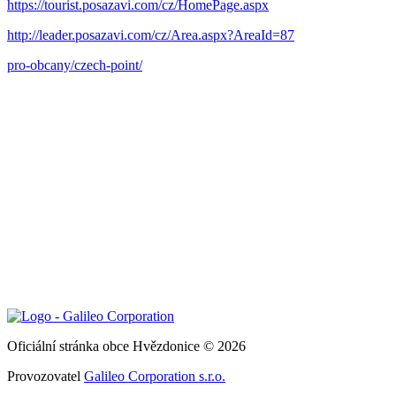
https://tourist.posazavi.com/cz/HomePage.aspx
http://leader.posazavi.com/cz/Area.aspx?AreaId=87
pro-obcany/czech-point/
Oficiální stránka obce Hvězdonice © 2026
Provozovatel
Galileo Corporation s.r.o.