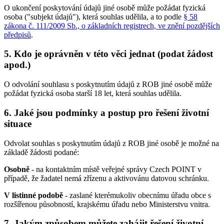
O ukončení poskytování údajů jiné osobě může požádat fyzická
osoba ("subjekt údajů"), která souhlas udělila, a to podle
§ 58
zákona č. 111/2009 Sb., o základních registrech, ve znění pozdějších
předpisů
.
5. Kdo je oprávněn v této věci jednat (podat žádost
apod.)
O odvolání souhlasu s poskytnutím údajů z ROB jiné osobě může
požádat fyzická osoba starší 18 let, která souhlas udělila.
6. Jaké jsou podmínky a postup pro řešení životní
situace
Odvolat souhlas s poskytnutím údajů z ROB jiné osobě je možné na
základě žádosti podané:
Osobně
- na kontaktním místě veřejné správy Czech POINT v
případě, že žadatel nemá zřízenu a aktivovánu datovou schránku.
V listinné podobě
- zaslané kterémukoliv obecnímu úřadu obce s
rozšířenou působností, krajskému úřadu nebo Ministerstvu vnitra.
7. Jakým způsobem můžete zahájit řešení životní