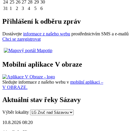
24
25
26
27
28
29
30
31
1
2
3
4
5
6
Přihlášení k odběru zpráv
Dostávejte
informace z našeho webu
prostřednictvím SMS a e-mailů
Chci se zaregistrovat
Mobilní aplikace V obraze
Sledujte informace z našeho webu v
mobilní aplikaci –
V OBRAZE.
Aktuální stav řeky Sázavy
Výběr lokality
10.8.2026 08:20