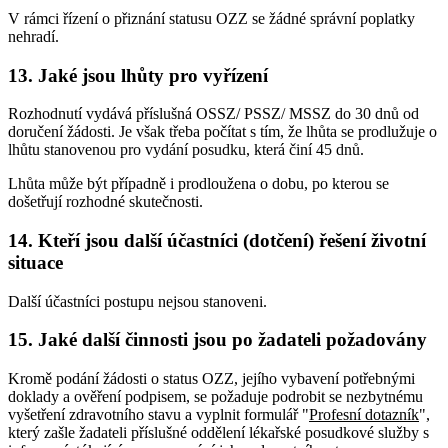
V rámci řízení o přiznání statusu OZZ se žádné správní poplatky
nehradí.
13. Jaké jsou lhůty pro vyřízení
Rozhodnutí vydává příslušná OSSZ/ PSSZ/ MSSZ do 30 dnů od
doručení žádosti. Je však třeba počítat s tím, že lhůta se prodlužuje o
lhůtu stanovenou pro vydání posudku, která činí 45 dnů.
Lhůta může být případně i prodloužena o dobu, po kterou se
došetřují rozhodné skutečnosti.
14. Kteří jsou další účastníci (dotčení) řešení životní
situace
Další účastníci postupu nejsou stanoveni.
15. Jaké další činnosti jsou po žadateli požadovány
Kromě podání žádosti o status OZZ, jejího vybavení potřebnými
doklady a ověření podpisem, se požaduje podrobit se nezbytnému
vyšetření zdravotního stavu a vyplnit formulář "
Profesní dotazník
",
který zašle žadateli příslušné oddělení lékařské posudkové služby s