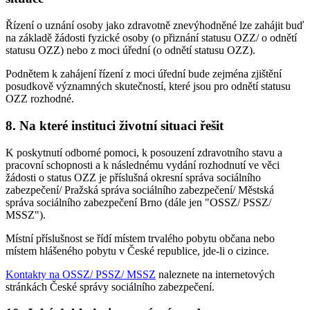
Řízení o uznání osoby jako zdravotně znevýhodněné lze zahájit buď
na základě žádosti fyzické osoby (o přiznání statusu OZZ/ o odnětí
statusu OZZ) nebo z moci úřední (o odnětí statusu OZZ).
Podnětem k zahájení řízení z moci úřední bude zejména zjištění
posudkově významných skutečností, které jsou pro odnětí statusu
OZZ rozhodné.
8. Na které instituci životní situaci řešit
K poskytnutí odborné pomoci, k posouzení zdravotního stavu a
pracovní schopnosti a k následnému vydání rozhodnutí ve věci
žádosti o status OZZ je příslušná okresní správa sociálního
zabezpečení/ Pražská správa sociálního zabezpečení/ Městská
správa sociálního zabezpečení Brno (dále jen "OSSZ/ PSSZ/
MSSZ").
Místní příslušnost se řídí místem trvalého pobytu občana nebo
místem hlášeného pobytu v České republice, jde-li o cizince.
Kontakty na OSSZ/ PSSZ/ MSSZ
naleznete na internetových
stránkách České správy sociálního zabezpečení.