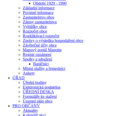
Období 1929 - 1990
Základní informace
Povinné informace
Zastupitelstvo obce
Zápisy zastupitelstva
Vyhlášky obce
Rozpočet obce
Rozklikávací rozpočet
Zprávy o výsledku hospodaření obce
Závěrečné účty obce
Mapový portál Mapotip
Registr oznámení
Spolky a sdružení
Baráčníci
Místní služby a řemeslníci
Ankety
ÚŘAD
Úřední hodiny
Elektronická podatelna
ÚŘEDNÍ DESKA
Formuláře ke stažení
Územní plán obce
PRO OBČANY
Aktuality
Kalendář akcí