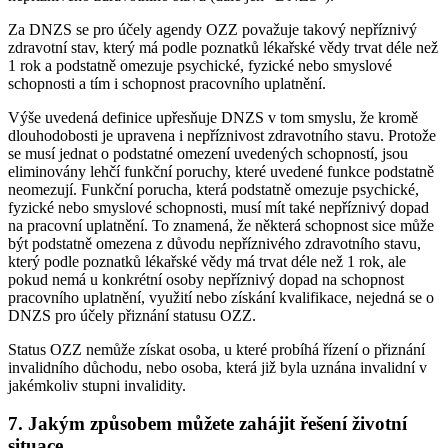
Za DNZS se pro účely agendy OZZ považuje takový nepříznivý
zdravotní stav, který má podle poznatků lékařské vědy trvat déle než
1 rok a podstatně omezuje psychické, fyzické nebo smyslové
schopnosti a tím i schopnost pracovního uplatnění.
Výše uvedená definice upřesňuje DNZS v tom smyslu, že kromě
dlouhodobosti je upravena i nepříznivost zdravotního stavu. Protože
se musí jednat o podstatné omezení uvedených schopností, jsou
eliminovány lehčí funkční poruchy, které uvedené funkce podstatně
neomezují. Funkční porucha, která podstatně omezuje psychické,
fyzické nebo smyslové schopnosti, musí mít také nepříznivý dopad
na pracovní uplatnění. To znamená, že některá schopnost sice může
být podstatně omezena z důvodu nepříznivého zdravotního stavu,
který podle poznatků lékařské vědy má trvat déle než 1 rok, ale
pokud nemá u konkrétní osoby nepříznivý dopad na schopnost
pracovního uplatnění, využití nebo získání kvalifikace, nejedná se o
DNZS pro účely přiznání statusu OZZ.
Status OZZ nemůže získat osoba, u které probíhá řízení o přiznání
invalidního důchodu, nebo osoba, která již byla uznána invalidní v
jakémkoliv stupni invalidity.
7. Jakým způsobem můžete zahájit řešení životní
situace