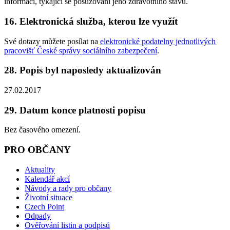
informací, týkající se posuzování jeho zdravotního stavu.
16. Elektronická služba, kterou lze využít
Své dotazy můžete posílat na
elektronické podatelny jednotlivých
pracovišť České správy sociálního zabezpečení
.
28. Popis byl naposledy aktualizován
27.02.2017
29. Datum konce platnosti popisu
Bez časového omezení.
PRO OBČANY
Aktuality
Kalendář akcí
Návody a rady pro občany
Životní situace
Czech Point
Odpady
Ověřování listin a podpisů