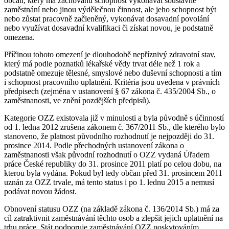
občan, který má zachovánu schopnost vykonávat soustavné
zaměstnání nebo jinou výdělečnou činnost, ale jeho schopnost být
nebo zůstat pracovně začleněný, vykonávat dosavadní povolání
nebo využívat dosavadní kvalifikaci či získat novou, je podstatně
omezena.
Příčinou tohoto omezení je dlouhodobě nepříznivý zdravotní stav,
který má podle poznatků lékařské vědy trvat déle než 1 rok a
podstatně omezuje tělesné, smyslové nebo duševní schopnosti a tím
i schopnost pracovního uplatnění. Kritéria jsou uvedena v právních
předpisech (zejména v ustanovení § 67 zákona č. 435/2004 Sb., o
zaměstnanosti, ve znění pozdějších předpisů).
Kategorie OZZ existovala již v minulosti a byla původně s účinností
od 1. ledna 2012 zrušena zákonem č. 367/2011 Sb., dle kterého bylo
stanoveno, že platnost původního rozhodnutí je nejpozději do 31.
prosince 2014. Podle přechodných ustanovení zákona o
zaměstnanosti však původní rozhodnutí o OZZ vydaná Úřadem
práce České republiky do 31. prosince 2011 platí po celou dobu, na
kterou byla vydána. Pokud byl tedy občan před 31. prosincem 2011
uznán za OZZ trvale, má tento status i po 1. lednu 2015 a nemusí
podávat novou žádost.
Obnovení statusu OZZ (na základě zákona č. 136/2014 Sb.) má za
cíl zatraktivnit zaměstnávání těchto osob a zlepšit jejich uplatnění na
trhu práce. Stát podporuje zaměstnávání OZZ poskytováním