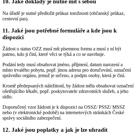
10. Jaké doklady je nutné mít s sebou
Na úřadě je nutné předložit průkaz totožnosti (občanský průkaz,
cestovní pas).
11. Jaké jsou potřebné formuláře a kde jsou k
dispozici
Žádost o status OZZ musí mít písemnou formu a musí z ní být
patrno, kdo ji činí, které věci se týká a co se navrhuje.
Podání tedy musí obsahovat jméno, příjmení, datum narození a
místo trvalého pobytu, popř. jinou adresu pro doručování, označení
správního orgánu, jemuž je určeno, a podpis osoby, která je činí.
Kromě předepsaných náležitostí, by žádost měla obsahovat označení
ošetřujícího lékaře, popř. poskytovatele zdravotních služeb, a jeho
sídlo.
Doporučený vzor žádosti je k dispozici na OSSZ/ PSSZ/ MSSZ
nebo (v elektronické podobě) na internetových stránkách České
správy sociálního zabezpečení.
12. Jaké jsou poplatky a jak je lze uhradit