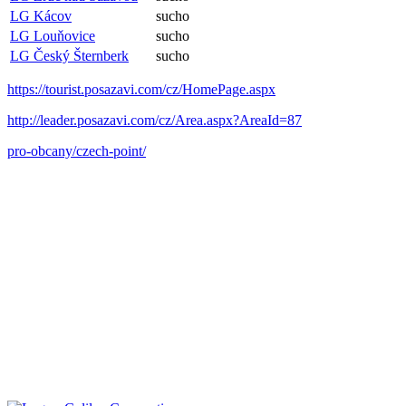
LG Kácov
sucho
LG Louňovice
sucho
LG Český Šternberk
sucho
https://tourist.posazavi.com/cz/HomePage.aspx
http://leader.posazavi.com/cz/Area.aspx?AreaId=87
pro-obcany/czech-point/