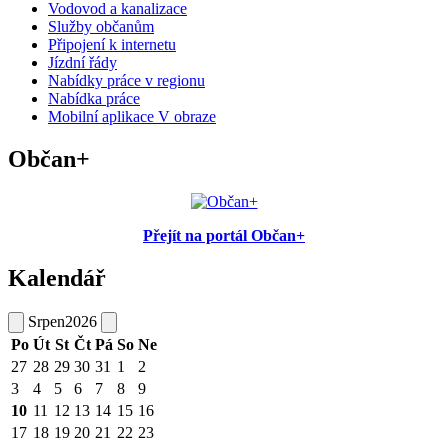
Vodovod a kanalizace
Služby občanům
Připojení k internetu
Jízdní řády
Nabídky práce v regionu
Nabídka práce
Mobilní aplikace V obraze
Občan+
Přejít na portál Občan+
Kalendář
Srpen
2026
Po
Út
St
Čt
Pá
So
Ne
27
28
29
30
31
1
2
3
4
5
6
7
8
9
10
11
12
13
14
15
16
17
18
19
20
21
22
23