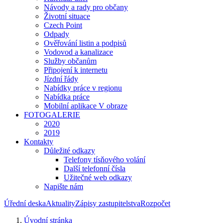
Návody a rady pro občany
Životní situace
Czech Point
Odpady
Ověřování listin a podpisů
Vodovod a kanalizace
Služby občanům
Připojení k internetu
Jízdní řády
Nabídky práce v regionu
Nabídka práce
Mobilní aplikace V obraze
FOTOGALERIE
2020
2019
Kontakty
Důležité odkazy
Telefony tísňového volání
Další telefonní čísla
Užitečné web odkazy
Napište nám
Úřední deska
Aktuality
Zápisy zastupitelstva
Rozpočet
Úvodní stránka