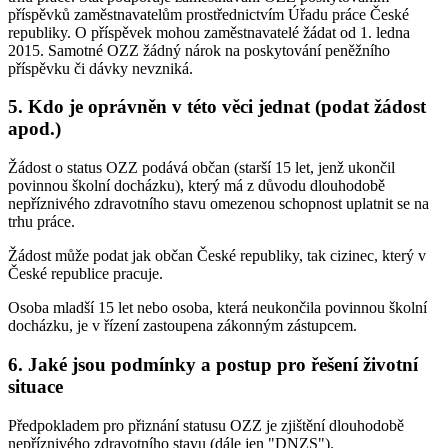
příspěvků zaměstnavatelům prostřednictvím Úřadu práce České
republiky. O příspěvek mohou zaměstnavatelé žádat od 1. ledna
2015. Samotné OZZ žádný nárok na poskytování peněžního
příspěvku či dávky nevzniká.
5. Kdo je oprávněn v této věci jednat (podat žádost
apod.)
Žádost o status OZZ podává občan (starší 15 let, jenž ukončil
povinnou školní docházku), který má z důvodu dlouhodobě
nepříznivého zdravotního stavu omezenou schopnost uplatnit se na
trhu práce.
Žádost může podat jak občan České republiky, tak cizinec, který v
České republice pracuje.
Osoba mladší 15 let nebo osoba, která neukončila povinnou školní
docházku, je v řízení zastoupena zákonným zástupcem.
6. Jaké jsou podmínky a postup pro řešení životní
situace
Předpokladem pro přiznání statusu OZZ je zjištění dlouhodobě
nepříznivého zdravotního stavu (dále jen "DNZS").