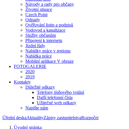
Návody a rady pro občany
Životní situace
Czech Point
Odpady
Ověřování listin a podpisů
Vodovod a kanalizace
Služby občanům
Připojení k internetu
Jízdní řády
Nabídky práce v regionu
Nabídka práce
Mobilní aplikace V obraze
FOTOGALERIE
2020
2019
Kontakty
Důležité odkazy
Telefony tísňového volání
Další telefonní čísla
Užitečné web odkazy
Napište nám
Úřední deska
Aktuality
Zápisy zastupitelstva
Rozpočet
Úvodní stránka