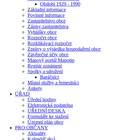
Období 1929 - 1990
Základní informace
Povinné informace
Zastupitelstvo obce
Zápisy zastupitelstva
Vyhlášky obce
Rozpočet obce
Rozklikávací rozpočet
Zprávy o výsledku hospodaření obce
Závěrečné účty obce
Mapový portál Mapotip
Registr oznámení
Spolky a sdružení
Baráčníci
Místní služby a řemeslníci
Ankety
ÚŘAD
Úřední hodiny
Elektronická podatelna
ÚŘEDNÍ DESKA
Formuláře ke stažení
Územní plán obce
PRO OBČANY
Aktuality
Kalendář akcí