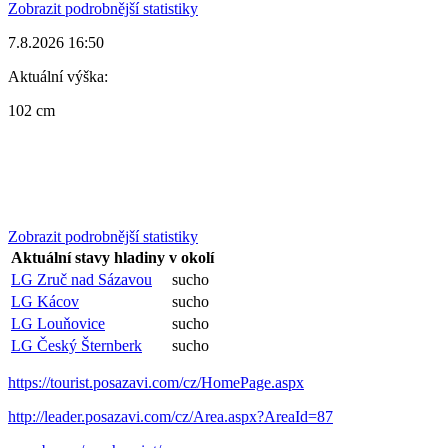
Zobrazit podrobnější statistiky
7.8.2026 16:50
Aktuální výška:
102 cm
Zobrazit podrobnější statistiky
Aktuální stavy hladiny v okolí
LG Zruč nad Sázavou
sucho
LG Kácov
sucho
LG Louňovice
sucho
LG Český Šternberk
sucho
https://tourist.posazavi.com/cz/HomePage.aspx
http://leader.posazavi.com/cz/Area.aspx?AreaId=87