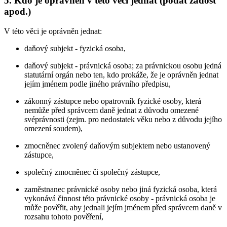
5. Kdo je oprávněn v této věci jednat (podat žádost
apod.)
V této věci je oprávněn jednat:
daňový subjekt - fyzická osoba,
daňový subjekt - právnická osoba; za právnickou osobu jedná
statutární orgán nebo ten, kdo prokáže, že je oprávněn jednat
jejím jménem podle jiného právního předpisu,
zákonný zástupce nebo opatrovník fyzické osoby, která
nemůže před správcem daně jednat z důvodu omezené
svéprávnosti (zejm. pro nedostatek věku nebo z důvodu jejího
omezení soudem),
zmocněnec zvolený daňovým subjektem nebo ustanovený
zástupce,
společný zmocněnec či společný zástupce,
zaměstnanec právnické osoby nebo jiná fyzická osoba, která
vykonává činnost této právnické osoby - právnická osoba je
může pověřit, aby jednali jejím jménem před správcem daně v
rozsahu tohoto pověření,