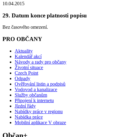
10.04.2015
29. Datum konce platnosti popisu
Bez časového omezení.
PRO OBČANY
Aktuality
Kalendář akcí
Návody a rady pro občany
Životní situace
Czech Point
Odpady
Ověřování listin a podpisů
Vodovod a kanalizace
Služby občanům
Připojení k internetu
Jízdní řády
Nabídky práce v regionu
Nabídka práce
Mobilní aplikace V obraze
Občan+