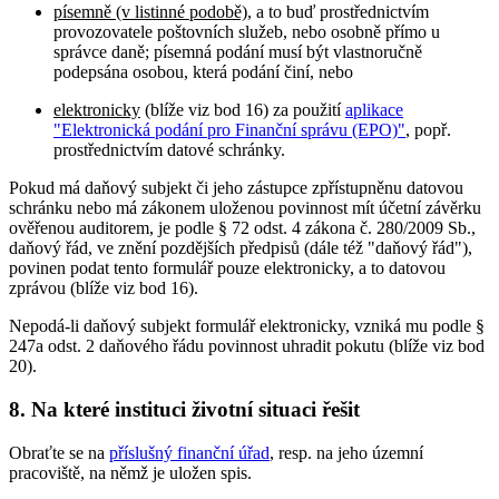
písemně (v listinné podobě)
, a to buď prostřednictvím
provozovatele poštovních služeb, nebo osobně přímo u
správce daně; písemná podání musí být vlastnoručně
podepsána osobou, která podání činí, nebo
elektronicky
(blíže viz bod 16) za použití
aplikace
"Elektronická podání pro Finanční správu (EPO)"
, popř.
prostřednictvím datové schránky.
Pokud má daňový subjekt či jeho zástupce zpřístupněnu datovou
schránku nebo má zákonem uloženou povinnost mít účetní závěrku
ověřenou auditorem, je podle § 72 odst. 4 zákona č. 280/2009 Sb.,
daňový řád, ve znění pozdějších předpisů (dále též "daňový řád"),
povinen podat tento formulář pouze elektronicky, a to datovou
zprávou (blíže viz bod 16).
Nepodá-li daňový subjekt formulář elektronicky, vzniká mu podle §
247a odst. 2 daňového řádu povinnost uhradit pokutu (blíže viz bod
20).
8. Na které instituci životní situaci řešit
Obraťte se na
příslušný finanční úřad
, resp. na jeho územní
pracoviště, na němž je uložen spis.