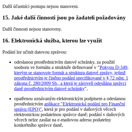
Další účastníci postupu nejsou stanoveni.
15. Jaké další činnosti jsou po žadateli požadovány
Další činnosti nejsou stanoveny.
16. Elektronická služba, kterou lze využít
Podání lze učinit datovou zprávou:
odeslanou prostřednictvím datové schránky, za použití
souboru ve formátu a struktuře definované v "
Pokynu D-349,
kterým se stanovuje formát a struktura datové zprávy, jejímž
prostřednictvím je činěno podání specifikované v § 72 odst. 1
zákona č. 280/2009 Sb., a která je zároveň odesílána správci
daně prostřednictvím datové schránky
",
opatřenou uznávaným elektronickým podpisem a odeslanou
prostřednictvím
aplikace "Elektronická podání pro Finanční
správu (EPO)"
, která je pro podání v daňových věcech
elektronickou podatelnou správce daně; podání v daňových
věcech nelze zasílat na e-mailovou adresu podatelny
konkrétního správce daně,