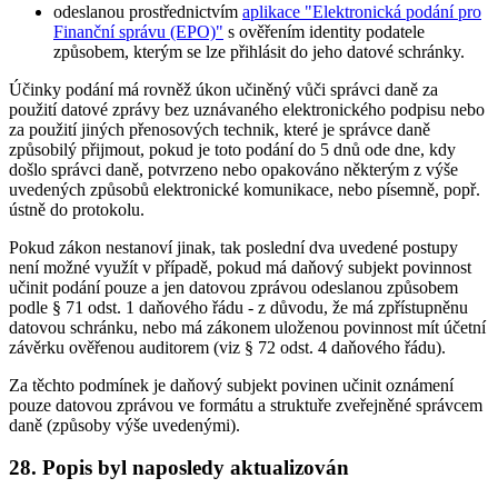
odeslanou prostřednictvím
aplikace "Elektronická podání pro
Finanční správu (EPO)"
s ověřením identity podatele
způsobem, kterým se lze přihlásit do jeho datové schránky.
Účinky podání má rovněž úkon učiněný vůči správci daně za
použití datové zprávy bez uznávaného elektronického podpisu nebo
za použití jiných přenosových technik, které je správce daně
způsobilý přijmout, pokud je toto podání do 5 dnů ode dne, kdy
došlo správci daně, potvrzeno nebo opakováno některým z výše
uvedených způsobů elektronické komunikace, nebo písemně, popř.
ústně do protokolu.
Pokud zákon nestanoví jinak, tak poslední dva uvedené postupy
není možné využít v případě, pokud má daňový subjekt povinnost
učinit podání pouze a jen datovou zprávou odeslanou způsobem
podle § 71 odst. 1 daňového řádu - z důvodu, že má zpřístupněnu
datovou schránku, nebo má zákonem uloženou povinnost mít účetní
závěrku ověřenou auditorem (viz § 72 odst. 4 daňového řádu).
Za těchto podmínek je daňový subjekt povinen učinit oznámení
pouze datovou zprávou ve formátu a struktuře zveřejněné správcem
daně (způsoby výše uvedenými).
28. Popis byl naposledy aktualizován