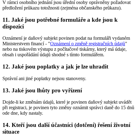
V rámci osobního jednání jsou úřední osoby oprávněny požadovat
předložení průkazu totožnosti (zejména občanského průkazu).
11. Jaké jsou potřebné formuláře a kde jsou k
dispozici
Oznámení je daňový subjekt povinen podat na formuláři vydaném
Ministerstvem financí - "
Oznámení o změně registračních údajů
"
nebo na tiskovém výstupu z počítačové tiskárny, který má údaje,
obsah i uspořádání údajů shodné s tímto formulářem.
12. Jaké jsou poplatky a jak je lze uhradit
Správní ani jiné poplatky nejsou stanoveny.
13. Jaké jsou lhůty pro vyřízení
Dojde-li ke změnám údajů, které je povinen daňový subjekt uvádět
při registraci, je povinen tyto změny oznámit správci daně do 15 dnů
ode dne, kdy nastaly.
14. Kteří jsou další účastníci (dotčení) řešení životní
situace