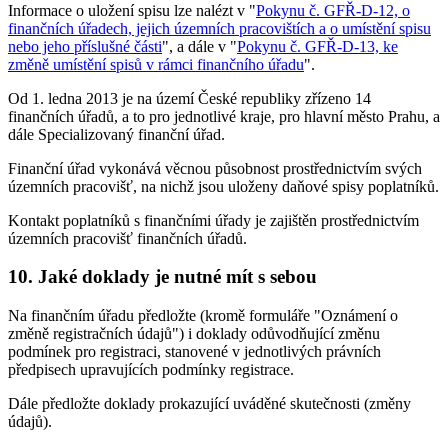
Informace o uložení spisu lze nalézt v "
Pokynu č. GFŘ-D-12, o
finančních úřadech, jejich územních pracovištích a o umístění spisu
nebo jeho příslušné části
", a dále v "
Pokynu č. GFŘ-D-13, ke
změně umístění spisů v rámci finančního úřadu
".
Od 1. ledna 2013 je na území České republiky zřízeno 14
finančních úřadů, a to pro jednotlivé kraje, pro hlavní město Prahu, a
dále Specializovaný finanční úřad.
Finanční úřad vykonává věcnou působnost prostřednictvím svých
územních pracovišť, na nichž jsou uloženy daňové spisy poplatníků.
Kontakt poplatníků s finančními úřady je zajištěn prostřednictvím
územních pracovišť finančních úřadů.
10. Jaké doklady je nutné mít s sebou
Na finančním úřadu předložte (kromě formuláře "Oznámení o
změně registračních údajů") i doklady odůvodňující změnu
podmínek pro registraci, stanovené v jednotlivých právních
předpisech upravujících podmínky registrace.
Dále předložte doklady prokazující uváděné skutečnosti (změny
údajů).