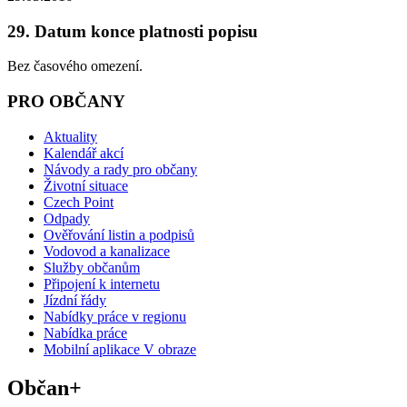
29. Datum konce platnosti popisu
Bez časového omezení.
PRO OBČANY
Aktuality
Kalendář akcí
Návody a rady pro občany
Životní situace
Czech Point
Odpady
Ověřování listin a podpisů
Vodovod a kanalizace
Služby občanům
Připojení k internetu
Jízdní řády
Nabídky práce v regionu
Nabídka práce
Mobilní aplikace V obraze
Občan+