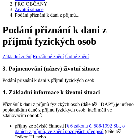
PRO OBČANY
Životní situace
Podání přiznání k dani z příjmů...
Podání přiznání k dani z
příjmů fyzických osob
Základní znění
Rozšířené znění
Úplné znění
3. Pojmenování (název) životní situace
Podání přiznání k dani z příjmů fyzických osob
4. Základní informace k životní situaci
Přiznání k dani z příjmů fyzických osob (dále též "DAP") je určeno
poplatníkům daně z příjmu fyzických osob, kteří měli ve
zdaňovacím období:
příjmy ze závislé činnosti [
§ 6 zákona č. 586/1992 Sb., o
daních z příjmů, ve znění pozdějších předpisů
(dále též
"zákon")], nebo