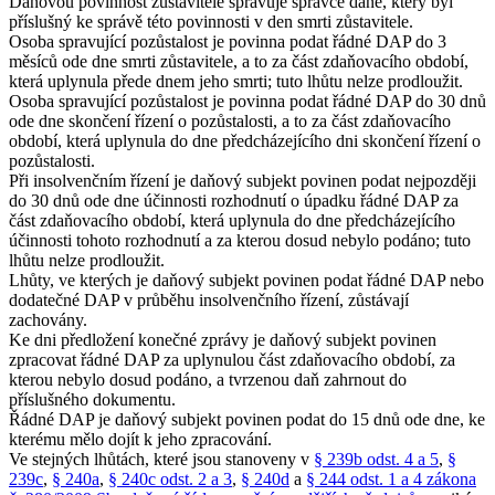
Daňovou povinnost zůstavitele spravuje správce daně, který byl
příslušný ke správě této povinnosti v den smrti zůstavitele.
Osoba spravující pozůstalost je povinna podat řádné DAP do 3
měsíců ode dne smrti zůstavitele, a to za část zdaňovacího období,
která uplynula přede dnem jeho smrti; tuto lhůtu nelze prodloužit.
Osoba spravující pozůstalost je povinna podat řádné DAP do 30 dnů
ode dne skončení řízení o pozůstalosti, a to za část zdaňovacího
období, která uplynula do dne předcházejícího dni skončení řízení o
pozůstalosti.
Při insolvenčním řízení je daňový subjekt povinen podat nejpozději
do 30 dnů ode dne účinnosti rozhodnutí o úpadku řádné DAP za
část zdaňovacího období, která uplynula do dne předcházejícího
účinnosti tohoto rozhodnutí a za kterou dosud nebylo podáno; tuto
lhůtu nelze prodloužit.
Lhůty, ve kterých je daňový subjekt povinen podat řádné DAP nebo
dodatečné DAP v průběhu insolvenčního řízení, zůstávají
zachovány.
Ke dni předložení konečné zprávy je daňový subjekt povinen
zpracovat řádné DAP za uplynulou část zdaňovacího období, za
kterou nebylo dosud podáno, a tvrzenou daň zahrnout do
příslušného dokumentu.
Řádné DAP je daňový subjekt povinen podat do 15 dnů ode dne, ke
kterému mělo dojít k jeho zpracování.
Ve stejných lhůtách, které jsou stanoveny v
§ 239b odst. 4 a 5
,
§
239c
,
§ 240a
,
§ 240c odst. 2 a 3
,
§ 240d
a
§ 244 odst. 1 a 4 zákona