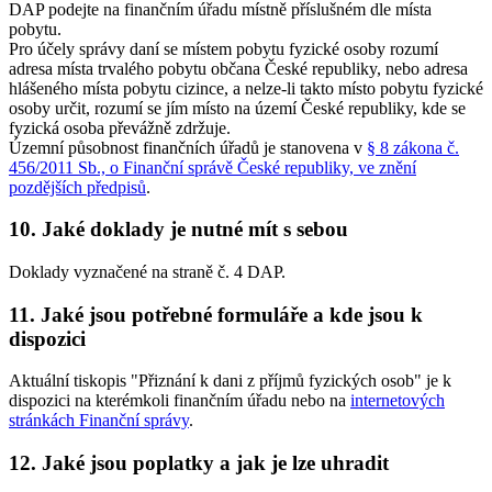
DAP podejte na finančním úřadu místně příslušném dle místa
pobytu.
Pro účely správy daní se místem pobytu fyzické osoby rozumí
adresa místa trvalého pobytu občana České republiky, nebo adresa
hlášeného místa pobytu cizince, a nelze-li takto místo pobytu fyzické
osoby určit, rozumí se jím místo na území České republiky, kde se
fyzická osoba převážně zdržuje.
Územní působnost finančních úřadů je stanovena v
§ 8 zákona č.
456/2011 Sb., o Finanční správě České republiky, ve znění
pozdějších předpisů
.
10. Jaké doklady je nutné mít s sebou
Doklady vyznačené na straně č. 4 DAP.
11. Jaké jsou potřebné formuláře a kde jsou k
dispozici
Aktuální tiskopis "Přiznání k dani z příjmů fyzických osob" je k
dispozici na kterémkoli finančním úřadu nebo na
internetových
stránkách Finanční správy
.
12. Jaké jsou poplatky a jak je lze uhradit