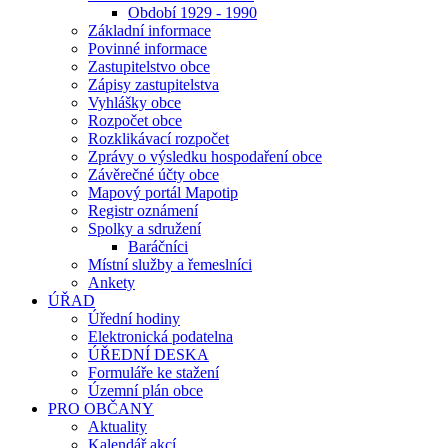
Období 1929 - 1990
Základní informace
Povinné informace
Zastupitelstvo obce
Zápisy zastupitelstva
Vyhlášky obce
Rozpočet obce
Rozklikávací rozpočet
Zprávy o výsledku hospodaření obce
Závěrečné účty obce
Mapový portál Mapotip
Registr oznámení
Spolky a sdružení
Baráčníci
Místní služby a řemeslníci
Ankety
ÚŘAD
Úřední hodiny
Elektronická podatelna
ÚŘEDNÍ DESKA
Formuláře ke stažení
Územní plán obce
PRO OBČANY
Aktuality
Kalendář akcí