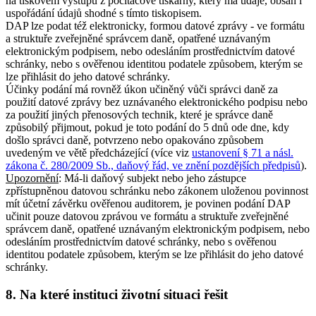
na tiskovém výstupu z počítačové tiskárny, který má údaje, obsah i
uspořádání údajů shodné s tímto tiskopisem.
DAP lze podat též elektronicky, formou datové zprávy - ve formátu
a struktuře zveřejněné správcem daně, opatřené uznávaným
elektronickým podpisem, nebo odesláním prostřednictvím datové
schránky, nebo s ověřenou identitou podatele způsobem, kterým se
lze přihlásit do jeho datové schránky.
Účinky podání má rovněž úkon učiněný vůči správci daně za
použití datové zprávy bez uznávaného elektronického podpisu nebo
za použití jiných přenosových technik, které je správce daně
způsobilý přijmout, pokud je toto podání do 5 dnů ode dne, kdy
došlo správci daně, potvrzeno nebo opakováno způsobem
uvedeným ve větě předcházející (více viz
ustanovení § 71 a násl.
zákona č. 280/2009 Sb., daňový řád, ve znění pozdějších předpisů
).
Upozornění
: Má-li daňový subjekt nebo jeho zástupce
zpřístupněnou datovou schránku nebo zákonem uloženou povinnost
mít účetní závěrku ověřenou auditorem, je povinen podání DAP
učinit pouze datovou zprávou ve formátu a struktuře zveřejněné
správcem daně, opatřené uznávaným elektronickým podpisem, nebo
odesláním prostřednictvím datové schránky, nebo s ověřenou
identitou podatele způsobem, kterým se lze přihlásit do jeho datové
schránky.
8. Na které instituci životní situaci řešit