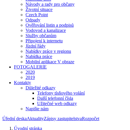
Návody a rady pro občany
Životní situace
Czech Point
Odpady
Ověřování listin a podpisů
Vodovod a kanalizace
Služby občanům
Připojení k internetu
Jízdní řády
Nabídky práce v regionu
Nabídka práce
Mobilní aplikace V obraze
FOTOGALERIE
2020
2019
Kontakty
Důležité odkazy
Telefony tísňového volání
Další telefonní čísla
Užitečné web odkazy
Napište nám
Úřední deska
Aktuality
Zápisy zastupitelstva
Rozpočet
Úvodní stránka