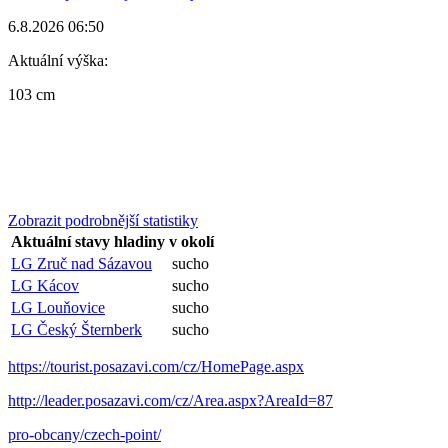
6.8.2026 06:50
Aktuální výška:
103 cm
Zobrazit podrobnější statistiky
Aktuální stavy hladiny v okolí
LG Zruč nad Sázavou
sucho
LG Kácov
sucho
LG Louňovice
sucho
LG Český Šternberk
sucho
https://tourist.posazavi.com/cz/HomePage.aspx
http://leader.posazavi.com/cz/Area.aspx?AreaId=87
pro-obcany/czech-point/