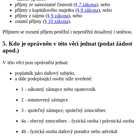
příjmy ze samostatné činnosti (
§ 7 zákona
), nebo
příjmy z kapitálového majetku (
§ 8 zákona
), nebo
příjmy z nájmu (
§ 9 zákona
), nebo
ostatní příjmy (
§ 10 zákona
).
Příjmem se rozumí příjem peněžní i nepeněžní dosažený i směnou.
5. Kdo je oprávněn v této věci jednat (podat žádost
apod.)
V této věci jsou oprávněni jednat:
poplatník jako daňový subjekt,
a dále podepisující osoby níže uvedené:
1 - zákonný zástupce nebo opatrovník
2 - ustanovený zástupce
3 - společný zástupce, společný zmocněnec
4a - obecný zmocněnec - fyzická osoba i právnická osoba
4b - fyzická osoba daňový poradce nebo advokát