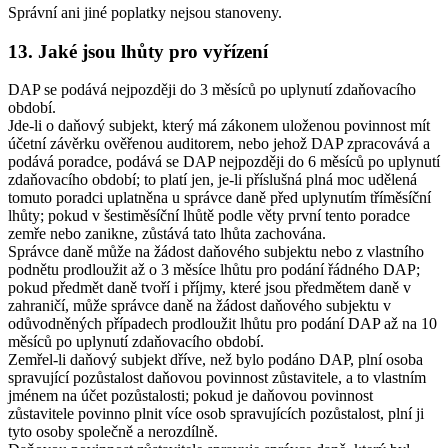
Správní ani jiné poplatky nejsou stanoveny.
13. Jaké jsou lhůty pro vyřízení
DAP se podává nejpozději do 3 měsíců po uplynutí zdaňovacího
období.
Jde-li o daňový subjekt, který má zákonem uloženou povinnost mít
účetní závěrku ověřenou auditorem, nebo jehož DAP zpracovává a
podává poradce, podává se DAP nejpozději do 6 měsíců po uplynutí
zdaňovacího období; to platí jen, je-li příslušná plná moc udělená
tomuto poradci uplatněna u správce daně před uplynutím tříměsíční
lhůty; pokud v šestiměsíční lhůtě podle věty první tento poradce
zemře nebo zanikne, zůstává tato lhůta zachována.
Správce daně může na žádost daňového subjektu nebo z vlastního
podnětu prodloužit až o 3 měsíce lhůtu pro podání řádného DAP;
pokud předmět daně tvoří i příjmy, které jsou předmětem daně v
zahraničí, může správce daně na žádost daňového subjektu v
odůvodněných případech prodloužit lhůtu pro podání DAP až na 10
měsíců po uplynutí zdaňovacího období.
Zemřel-li daňový subjekt dříve, než bylo podáno DAP, plní osoba
spravující pozůstalost daňovou povinnost zůstavitele, a to vlastním
jménem na účet pozůstalosti; pokud je daňovou povinnost
zůstavitele povinno plnit více osob spravujících pozůstalost, plní ji
tyto osoby společně a nerozdílně.