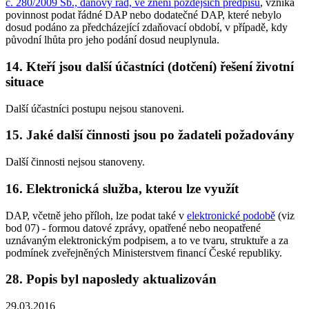
č. 280/2009 Sb., daňový řád, ve znění pozdějších předpisů
, vzniká
povinnost podat řádné DAP nebo dodatečné DAP, které nebylo
dosud podáno za předcházející zdaňovací období, v případě, kdy
původní lhůta pro jeho podání dosud neuplynula.
14. Kteří jsou další účastníci (dotčení) řešení životní
situace
Další účastníci postupu nejsou stanoveni.
15. Jaké další činnosti jsou po žadateli požadovány
Další činnosti nejsou stanoveny.
16. Elektronická služba, kterou lze využít
DAP, včetně jeho příloh, lze podat také v
elektronické podobě
(viz
bod 07) - formou datové zprávy, opatřené nebo neopatřené
uznávaným elektronickým podpisem, a to ve tvaru, struktuře a za
podmínek zveřejněných Ministerstvem financí České republiky.
28. Popis byl naposledy aktualizován
29.03.2016