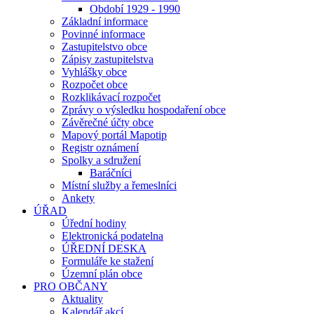
Období 1929 - 1990
Základní informace
Povinné informace
Zastupitelstvo obce
Zápisy zastupitelstva
Vyhlášky obce
Rozpočet obce
Rozklikávací rozpočet
Zprávy o výsledku hospodaření obce
Závěrečné účty obce
Mapový portál Mapotip
Registr oznámení
Spolky a sdružení
Baráčníci
Místní služby a řemeslníci
Ankety
ÚŘAD
Úřední hodiny
Elektronická podatelna
ÚŘEDNÍ DESKA
Formuláře ke stažení
Územní plán obce
PRO OBČANY
Aktuality
Kalendář akcí