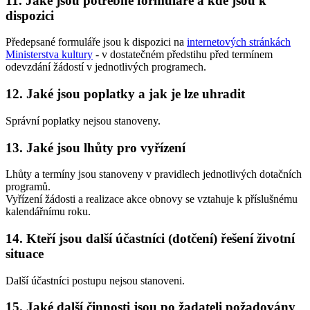
11. Jaké jsou potřebné formuláře a kde jsou k
dispozici
Předepsané formuláře jsou k dispozici na
internetových stránkách
Ministerstva kultury
- v dostatečném předstihu před termínem
odevzdání žádostí v jednotlivých programech.
12. Jaké jsou poplatky a jak je lze uhradit
Správní poplatky nejsou stanoveny.
13. Jaké jsou lhůty pro vyřízení
Lhůty a termíny jsou stanoveny v pravidlech jednotlivých dotačních
programů.
Vyřízení žádosti a realizace akce obnovy se vztahuje k příslušnému
kalendářnímu roku.
14. Kteří jsou další účastníci (dotčení) řešení životní
situace
Další účastníci postupu nejsou stanoveni.
15. Jaké další činnosti jsou po žadateli požadovány