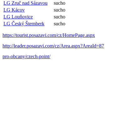
LG Zruč nad Sázavou
sucho
LG Kácov
sucho
LG Louňovice
sucho
LG Český Šternberk
sucho
https://tourist.posazavi.com/cz/HomePage.aspx
http://leader.posazavi.com/cz/Area.aspx?AreaId=87
pro-obcany/czech-point/