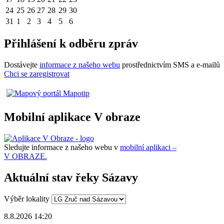
24
25
26
27
28
29
30
31
1
2
3
4
5
6
Přihlášení k odběru zpráv
Dostávejte
informace z našeho webu
prostřednictvím SMS a e-mailů
Chci se zaregistrovat
Mobilní aplikace V obraze
Sledujte informace z našeho webu v
mobilní aplikaci –
V OBRAZE.
Aktuální stav řeky Sázavy
Výběr lokality
8.8.2026 14:20