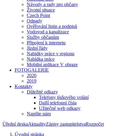
Návody a rady pro občany
Životní situace
Czech Point
Odpady
Ověřování listin a podpisů
Vodovod a kanalizace
Služby občanům
Připojení k internetu
Jízdní řády
Nabídky práce v regionu
Nabídka práce
Mobilní aplikace V obraze
FOTOGALERIE
2020
2019
Kontakty
Důležité odkazy
Telefony tísňového volání
Další telefonní čísla
Užitečné web odkazy
Napište nám
Úřední deska
Aktuality
Zápisy zastupitelstva
Rozpočet
Úvodní stránka