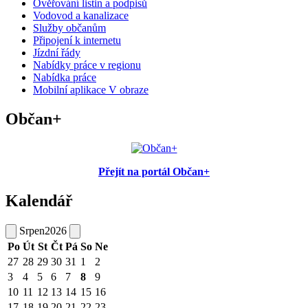
Ověřování listin a podpisů
Vodovod a kanalizace
Služby občanům
Připojení k internetu
Jízdní řády
Nabídky práce v regionu
Nabídka práce
Mobilní aplikace V obraze
Občan+
Přejít na portál Občan+
Kalendář
Srpen
2026
Po
Út
St
Čt
Pá
So
Ne
27
28
29
30
31
1
2
3
4
5
6
7
8
9
10
11
12
13
14
15
16
17
18
19
20
21
22
23