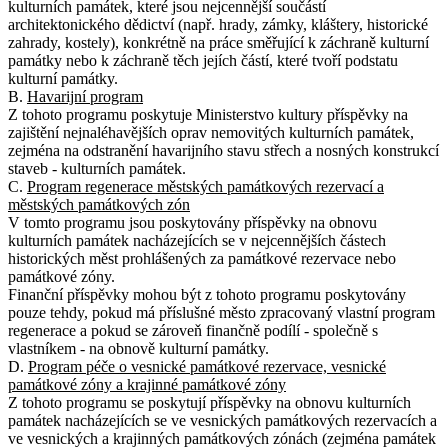
kulturních památek, které jsou nejcennější součástí
architektonického dědictví (např. hrady, zámky, kláštery, historické
zahrady, kostely), konkrétně na práce směřující k záchraně kulturní
památky nebo k záchraně těch jejích částí, které tvoří podstatu
kulturní památky.
B.
Havarijní program
Z tohoto programu poskytuje Ministerstvo kultury příspěvky na
zajištění nejnaléhavějších oprav nemovitých kulturních památek,
zejména na odstranění havarijního stavu střech a nosných konstrukcí
staveb - kulturních památek.
C.
Program regenerace městských památkových rezervací a
městských památkových zón
V tomto programu jsou poskytovány příspěvky na obnovu
kulturních památek nacházejících se v nejcennějších částech
historických měst prohlášených za památkové rezervace nebo
památkové zóny.
Finanční příspěvky mohou být z tohoto programu poskytovány
pouze tehdy, pokud má příslušné město zpracovaný vlastní program
regenerace a pokud se zároveň finančně podílí - společně s
vlastníkem - na obnově kulturní památky.
D.
Program péče o vesnické památkové rezervace, vesnické
památkové zóny a krajinné památkové zóny
Z tohoto programu se poskytují příspěvky na obnovu kulturních
památek nacházejících se ve vesnických památkových rezervacích a
ve vesnických a krajinných památkových zónách (zejména památek