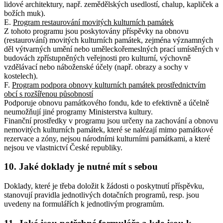
lidové architektury, např. zemědělských usedlostí, chalup, kapliček a
božích muk).
E.
Program restaurování movitých kulturních památek
Z tohoto programu jsou poskytovány příspěvky na obnovu
(restaurování) movitých kulturních památek, zejména významných
děl výtvarných umění nebo uměleckořemeslných prací umístěných v
budovách zpřístupněných veřejnosti pro kulturní, výchovně
vzdělávací nebo náboženské účely (např. obrazy a sochy v
kostelech).
F.
Program podpora obnovy kulturních památek prostřednictvím
obcí s rozšířenou působností
Podporuje obnovu památkového fondu, kde to efektivně a účelně
neumožňují jiné programy Ministerstva kultury.
Finanční prostředky v programu jsou určeny na zachování a obnovu
nemovitých kulturních památek, které se nalézají mimo památkové
rezervace a zóny, nejsou národními kulturními památkami, a které
nejsou ve vlastnictví České republiky.
10. Jaké doklady je nutné mít s sebou
Doklady, které je třeba doložit k žádosti o poskytnutí příspěvku,
stanovují pravidla jednotlivých dotačních programů, resp. jsou
uvedeny na formulářích k jednotlivým programům.