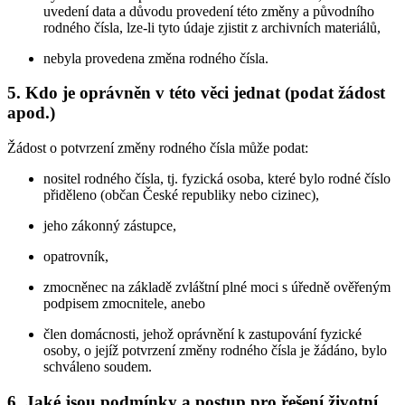
uvedení data a důvodu provedení této změny a původního
rodného čísla, lze-li tyto údaje zjistit z archivních materiálů,
nebyla provedena změna rodného čísla.
5. Kdo je oprávněn v této věci jednat (podat žádost
apod.)
Žádost o potvrzení změny rodného čísla může podat:
nositel rodného čísla, tj. fyzická osoba, které bylo rodné číslo
přiděleno (občan České republiky nebo cizinec),
jeho zákonný zástupce,
opatrovník,
zmocněnec na základě zvláštní plné moci s úředně ověřeným
podpisem zmocnitele, anebo
člen domácnosti, jehož oprávnění k zastupování fyzické
osoby, o jejíž potvrzení změny rodného čísla je žádáno, bylo
schváleno soudem.
6. Jaké jsou podmínky a postup pro řešení životní