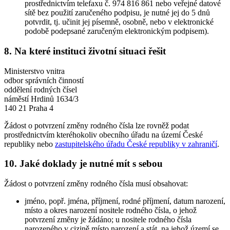
prostřednictvím telefaxu č. 974 816 861 nebo veřejné datové
sítě bez použití zaručeného podpisu, je nutné jej do 5 dnů
potvrdit, tj. učinit jej písemně, osobně, nebo v elektronické
podobě podepsané zaručeným elektronickým podpisem).
8. Na které instituci životní situaci řešit
Ministerstvo vnitra
odbor správních činností
oddělení rodných čísel
náměstí Hrdinů 1634/3
140 21 Praha 4
Žádost o potvrzení změny rodného čísla lze rovněž podat
prostřednictvím kteréhokoliv obecního úřadu na území České
republiky nebo
zastupitelského úřadu České republiky v zahraničí
.
10. Jaké doklady je nutné mít s sebou
Žádost o potvrzení změny rodného čísla musí obsahovat:
jméno, popř. jména, příjmení, rodné příjmení, datum narození,
místo a okres narození nositele rodného čísla, o jehož
potvrzení změny je žádáno; u nositele rodného čísla
narozeného v cizině místo narození a stát, na jehož území se