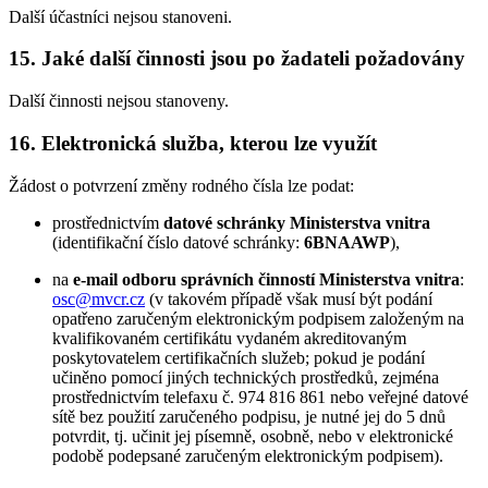
Další účastníci nejsou stanoveni.
15. Jaké další činnosti jsou po žadateli požadovány
Další činnosti nejsou stanoveny.
16. Elektronická služba, kterou lze využít
Žádost o potvrzení změny rodného čísla lze podat:
prostřednictvím
datové schránky Ministerstva vnitra
(identifikační číslo datové schránky:
6BNAAWP
),
na
e-mail odboru správních činností Ministerstva vnitra
:
osc@mvcr.cz
(v takovém případě však musí být podání
opatřeno zaručeným elektronickým podpisem založeným na
kvalifikovaném certifikátu vydaném akreditovaným
poskytovatelem certifikačních služeb; pokud je podání
učiněno pomocí jiných technických prostředků, zejména
prostřednictvím telefaxu č. 974 816 861 nebo veřejné datové
sítě bez použití zaručeného podpisu, je nutné jej do 5 dnů
potvrdit, tj. učinit jej písemně, osobně, nebo v elektronické
podobě podepsané zaručeným elektronickým podpisem).