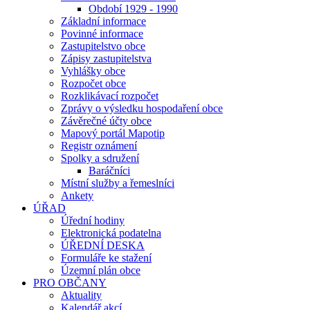
Období 1929 - 1990
Základní informace
Povinné informace
Zastupitelstvo obce
Zápisy zastupitelstva
Vyhlášky obce
Rozpočet obce
Rozklikávací rozpočet
Zprávy o výsledku hospodaření obce
Závěrečné účty obce
Mapový portál Mapotip
Registr oznámení
Spolky a sdružení
Baráčníci
Místní služby a řemeslníci
Ankety
ÚŘAD
Úřední hodiny
Elektronická podatelna
ÚŘEDNÍ DESKA
Formuláře ke stažení
Územní plán obce
PRO OBČANY
Aktuality
Kalendář akcí