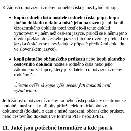
K žádosti o potvrzení změny rodného čísla je nezbytné připojit:
kopii rodného listu nositele rodného čísla
,
popř. kopii
jiného dokladu o datu a místě jeho narození
(např. kopii
cizozemského dokladu totožnosti); je-li tento doklad
vyhotoven v jiném než českém jazyce, přiloží se k němu jeho
úřední překlad do českého jazyka (úředně ověřený překlad do
jazyka českého se nevyžaduje v případě předložení dokladu
ve slovenském jazyce),
kopii platného občanského průkazu
nebo
kopii platného
cestovního dokladu
nositele rodného čísla nebo jeho
zákonného zástupce, který je žadatelem o potvrzení změny
rodného čísla.
Úředně ověřená kopie výše uvedených dokladů není
vyžadována
.
Je-li žádost o potvrzení změny rodného čísla podána v elektronické
podobě, musí se jako přílohy přiložit elektronické obrazy
dokumentů (dokladu o datu a místě narození, občanského průkazu
nebo cestovního dokladu) ve formátu PDF nebo JPEG.
11. Jaké jsou potřebné formuláře a kde jsou k