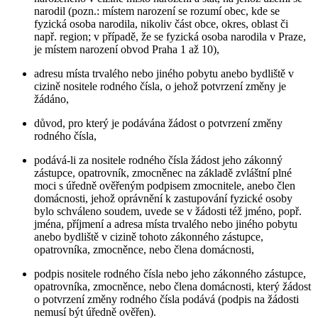
narodil (pozn.: místem narození se rozumí obec, kde se
fyzická osoba narodila, nikoliv část obce, okres, oblast či
např. region; v případě, že se fyzická osoba narodila v Praze,
je místem narození obvod Praha 1 až 10),
adresu místa trvalého nebo jiného pobytu anebo bydliště v
cizině nositele rodného čísla, o jehož potvrzení změny je
žádáno,
důvod, pro který je podávána žádost o potvrzení změny
rodného čísla,
podává-li za nositele rodného čísla žádost jeho zákonný
zástupce, opatrovník, zmocněnec na základě zvláštní plné
moci s úředně ověřeným podpisem zmocnitele, anebo člen
domácnosti, jehož oprávnění k zastupování fyzické osoby
bylo schváleno soudem, uvede se v žádosti též jméno, popř.
jména, příjmení a adresa místa trvalého nebo jiného pobytu
anebo bydliště v cizině tohoto zákonného zástupce,
opatrovníka, zmocněnce, nebo člena domácnosti,
podpis nositele rodného čísla nebo jeho zákonného zástupce,
opatrovníka, zmocněnce, nebo člena domácnosti, který žádost
o potvrzení změny rodného čísla podává (podpis na žádosti
nemusí být úředně ověřen).