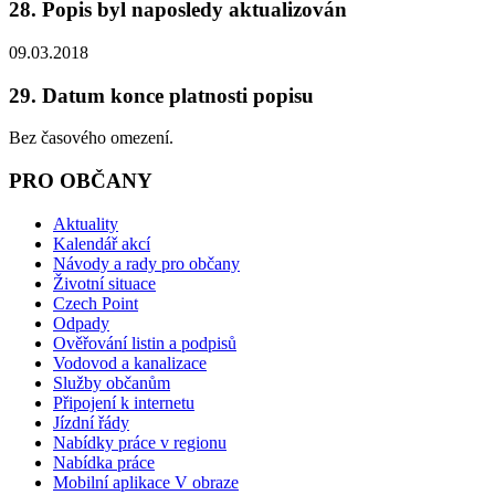
28. Popis byl naposledy aktualizován
09.03.2018
29. Datum konce platnosti popisu
Bez časového omezení.
PRO OBČANY
Aktuality
Kalendář akcí
Návody a rady pro občany
Životní situace
Czech Point
Odpady
Ověřování listin a podpisů
Vodovod a kanalizace
Služby občanům
Připojení k internetu
Jízdní řády
Nabídky práce v regionu
Nabídka práce
Mobilní aplikace V obraze