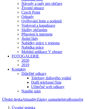
Návody a rady pro občany
Životní situace
Czech Point
Odpady
Ověřování listin a podpisů
Vodovod a kanalizace
Služby občanům
Připojení k internetu
Jízdní řády
Nabídky práce v regionu
Nabídka práce
Mobilní aplikace V obraze
FOTOGALERIE
2020
2019
Kontakty
Důležité odkazy
Telefony tísňového volání
Další telefonní čísla
Užitečné web odkazy
Napište nám
Úřední deska
Aktuality
Zápisy zastupitelstva
Rozpočet
Úvodní stránka