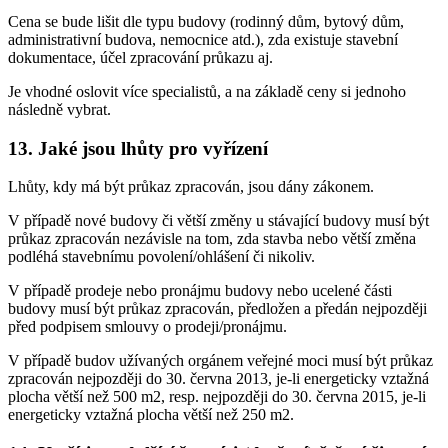
Cena se bude lišit dle typu budovy (rodinný dům, bytový dům,
administrativní budova, nemocnice atd.), zda existuje stavební
dokumentace, účel zpracování průkazu aj.
Je vhodné oslovit více specialistů, a na základě ceny si jednoho
následně vybrat.
13. Jaké jsou lhůty pro vyřízení
Lhůty, kdy má být průkaz zpracován, jsou dány zákonem.
V případě nové budovy či větší změny u stávající budovy musí být
průkaz zpracován nezávisle na tom, zda stavba nebo větší změna
podléhá stavebnímu povolení/ohlášení či nikoliv.
V případě prodeje nebo pronájmu budovy nebo ucelené části
budovy musí být průkaz zpracován, předložen a předán nejpozději
před podpisem smlouvy o prodeji/pronájmu.
V případě budov užívaných orgánem veřejné moci musí být průkaz
zpracován nejpozději do 30. června 2013, je-li energeticky vztažná
plocha větší než 500 m2, resp. nejpozději do 30. června 2015, je-li
energeticky vztažná plocha větší než 250 m2.