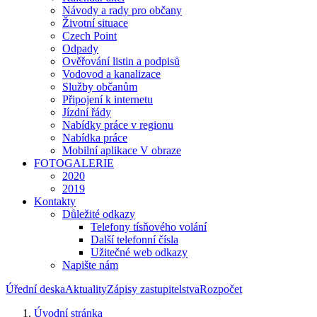
Návody a rady pro občany
Životní situace
Czech Point
Odpady
Ověřování listin a podpisů
Vodovod a kanalizace
Služby občanům
Připojení k internetu
Jízdní řády
Nabídky práce v regionu
Nabídka práce
Mobilní aplikace V obraze
FOTOGALERIE
2020
2019
Kontakty
Důležité odkazy
Telefony tísňového volání
Další telefonní čísla
Užitečné web odkazy
Napište nám
Úřední deska
Aktuality
Zápisy zastupitelstva
Rozpočet
Úvodní stránka