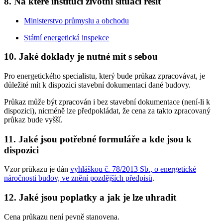
8. Na které instituci životní situaci řešit
Ministerstvo průmyslu a obchodu
Státní energetická inspekce
10. Jaké doklady je nutné mít s sebou
Pro energetického specialistu, který bude průkaz zpracovávat, je
důležité mít k dispozici stavební dokumentaci dané budovy.
Průkaz může být zpracován i bez stavební dokumentace (není-li k
dispozici), nicméně lze předpokládat, že cena za takto zpracovaný
průkaz bude vyšší.
11. Jaké jsou potřebné formuláře a kde jsou k
dispozici
Vzor průkazu je dán
vyhláškou č. 78/2013 Sb., o energetické
náročnosti budov, ve znění pozdějších předpisů
.
12. Jaké jsou poplatky a jak je lze uhradit
Cena průkazu není pevně stanovena.