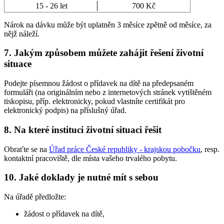
15 - 26 let
700 Kč
Nárok na dávku může být uplatněn 3 měsíce zpětně od měsíce, za
nějž náleží.
7. Jakým způsobem můžete zahájit řešení životní
situace
Podejte písemnou žádost o přídavek na dítě na předepsaném
formuláři (na originálním nebo z internetových stránek vytištěném
tiskopisu, příp. elektronicky, pokud vlastníte certifikát pro
elektronický podpis) na příslušný úřad.
8. Na které instituci životní situaci řešit
Obraťte se na
Úřad práce České republiky - krajskou pobočku
, resp.
kontaktní pracoviště, dle místa vašeho trvalého pobytu.
10. Jaké doklady je nutné mít s sebou
Na úřadě předložte:
žádost o přídavek na dítě,