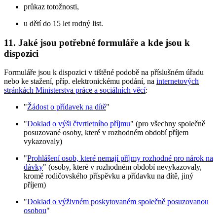
průkaz totožnosti,
u dětí do 15 let rodný list.
11. Jaké jsou potřebné formuláře a kde jsou k
dispozici
Formuláře jsou k dispozici v tištěné podobě na příslušném úřadu
nebo ke stažení, příp. elektronickému podání, na
internetových
stránkách Ministerstva práce a sociálních věcí
:
"
Žádost o přídavek na dítě
"
"
Doklad o výši čtvrtletního příjmu
" (pro všechny společně
posuzované osoby, které v rozhodném období příjem
vykazovaly)
"
Prohlášení osob, které nemají příjmy rozhodné pro nárok na
dávky
" (osoby, které v rozhodném období nevykazovaly,
kromě rodičovského příspěvku a přídavku na dítě, jiný
příjem)
"
Doklad o výživném poskytovaném společně posuzovanou
osobou
"