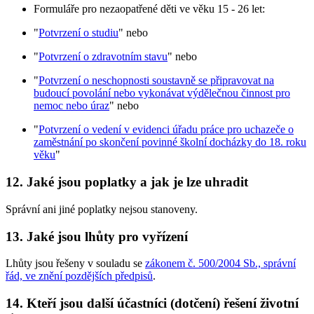
Formuláře pro nezaopatřené děti ve věku 15 - 26 let:
"
Potvrzení o studiu
" nebo
"
Potvrzení o zdravotním stavu
" nebo
"
Potvrzení o neschopnosti soustavně se připravovat na
budoucí povolání nebo vykonávat výdělečnou činnost pro
nemoc nebo úraz
" nebo
"
Potvrzení o vedení v evidenci úřadu práce pro uchazeče o
zaměstnání po skončení povinné školní docházky do 18. roku
věku
"
12. Jaké jsou poplatky a jak je lze uhradit
Správní ani jiné poplatky nejsou stanoveny.
13. Jaké jsou lhůty pro vyřízení
Lhůty jsou řešeny v souladu se
zákonem č. 500/2004 Sb., správní
řád, ve znění pozdějších předpisů
.
14. Kteří jsou další účastníci (dotčení) řešení životní