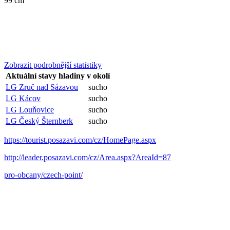
99 cm
Zobrazit podrobnější statistiky
Aktuální stavy hladiny v okolí
LG Zruč nad Sázavou
sucho
LG Kácov
sucho
LG Louňovice
sucho
LG Český Šternberk
sucho
https://tourist.posazavi.com/cz/HomePage.aspx
http://leader.posazavi.com/cz/Area.aspx?AreaId=87
pro-obcany/czech-point/