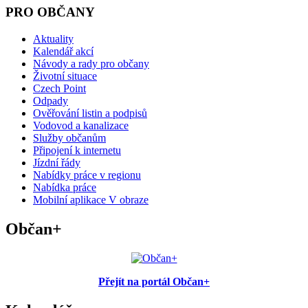
PRO OBČANY
Aktuality
Kalendář akcí
Návody a rady pro občany
Životní situace
Czech Point
Odpady
Ověřování listin a podpisů
Vodovod a kanalizace
Služby občanům
Připojení k internetu
Jízdní řády
Nabídky práce v regionu
Nabídka práce
Mobilní aplikace V obraze
Občan+
Přejít na portál Občan+