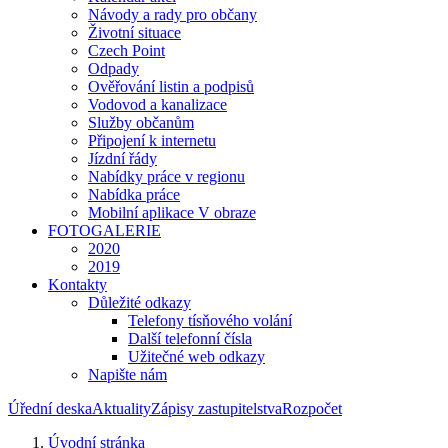
Návody a rady pro občany
Životní situace
Czech Point
Odpady
Ověřování listin a podpisů
Vodovod a kanalizace
Služby občanům
Připojení k internetu
Jízdní řády
Nabídky práce v regionu
Nabídka práce
Mobilní aplikace V obraze
FOTOGALERIE
2020
2019
Kontakty
Důležité odkazy
Telefony tísňového volání
Další telefonní čísla
Užitečné web odkazy
Napište nám
Úřední deska
Aktuality
Zápisy zastupitelstva
Rozpočet
Úvodní stránka