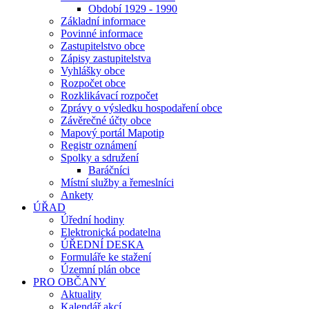
Období 1929 - 1990
Základní informace
Povinné informace
Zastupitelstvo obce
Zápisy zastupitelstva
Vyhlášky obce
Rozpočet obce
Rozklikávací rozpočet
Zprávy o výsledku hospodaření obce
Závěrečné účty obce
Mapový portál Mapotip
Registr oznámení
Spolky a sdružení
Baráčníci
Místní služby a řemeslníci
Ankety
ÚŘAD
Úřední hodiny
Elektronická podatelna
ÚŘEDNÍ DESKA
Formuláře ke stažení
Územní plán obce
PRO OBČANY
Aktuality
Kalendář akcí