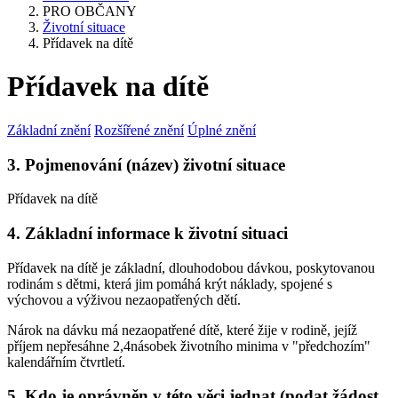
PRO OBČANY
Životní situace
Přídavek na dítě
Přídavek na dítě
Základní znění
Rozšířené znění
Úplné znění
3. Pojmenování (název) životní situace
Přídavek na dítě
4. Základní informace k životní situaci
Přídavek na dítě je základní, dlouhodobou dávkou, poskytovanou
rodinám s dětmi, která jim pomáhá krýt náklady, spojené s
výchovou a výživou nezaopatřených dětí.
Nárok na dávku má nezaopatřené dítě, které žije v rodině, jejíž
příjem nepřesáhne 2,4násobek životního minima v "předchozím"
kalendářním čtvrtletí.
5. Kdo je oprávněn v této věci jednat (podat žádost