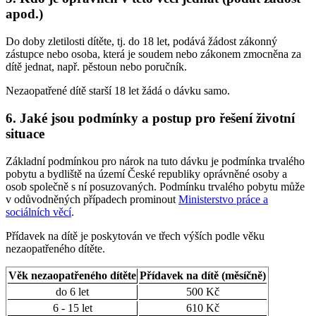
apod.)
Do doby zletilosti dítěte, tj. do 18 let, podává žádost zákonný
zástupce nebo osoba, která je soudem nebo zákonem zmocněna za
dítě jednat, např. pěstoun nebo poručník.
Nezaopatřené dítě starší 18 let žádá o dávku samo.
6. Jaké jsou podmínky a postup pro řešení životní
situace
Základní podmínkou pro nárok na tuto dávku je podmínka trvalého
pobytu a bydliště na území České republiky oprávněné osoby a
osob společně s ní posuzovaných. Podmínku trvalého pobytu může
v odůvodněných případech prominout
Ministerstvo práce a
sociálních věcí
.
Přídavek na dítě je poskytován ve třech výších podle věku
nezaopatřeného dítěte.
Věk nezaopatřeného dítěte
Přídavek na dítě (měsíčně)
do 6 let
500 Kč
6 - 15 let
610 Kč