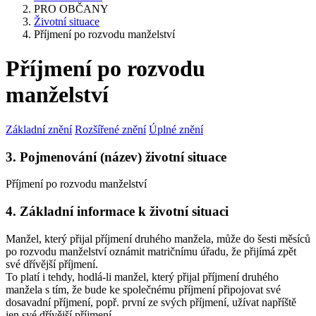
PRO OBČANY
Životní situace
Příjmení po rozvodu manželství
Příjmení po rozvodu
manželství
Základní znění
Rozšířené znění
Úplné znění
3. Pojmenování (název) životní situace
Příjmení po rozvodu manželství
4. Základní informace k životní situaci
Manžel, který přijal příjmení druhého manžela, může do šesti měsíců
po rozvodu manželství oznámit matričnímu úřadu, že přijímá zpět
své dřívější příjmení.
To platí i tehdy, hodlá-li manžel, který přijal příjmení druhého
manžela s tím, že bude ke společnému příjmení připojovat své
dosavadní příjmení, popř. první ze svých příjmení, užívat napříště
jen své dřívější příjmení.