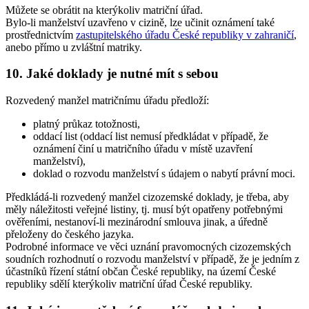
Můžete se obrátit na kterýkoliv matriční úřad.
Bylo-li manželství uzavřeno v cizině, lze učinit oznámení také
prostřednictvím
zastupitelského úřadu České republiky v zahraničí
,
anebo přímo u zvláštní matriky.
10. Jaké doklady je nutné mít s sebou
Rozvedený manžel matričnímu úřadu předloží:
platný průkaz totožnosti,
oddací list (oddací list nemusí předkládat v případě, že
oznámení činí u matričního úřadu v místě uzavření
manželství),
doklad o rozvodu manželství s údajem o nabytí právní moci.
Předkládá-li rozvedený manžel cizozemské doklady, je třeba, aby
měly náležitosti veřejné listiny, tj. musí být opatřeny potřebnými
ověřeními, nestanoví-li mezinárodní smlouva jinak, a úředně
přeloženy do českého jazyka.
Podrobné informace ve věci uznání pravomocných cizozemských
soudních rozhodnutí o rozvodu manželství v případě, že je jedním z
účastníků řízení státní občan České republiky, na území České
republiky sdělí kterýkoliv matriční úřad České republiky.