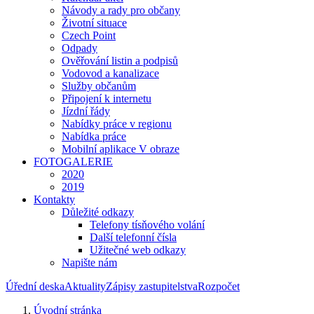
Návody a rady pro občany
Životní situace
Czech Point
Odpady
Ověřování listin a podpisů
Vodovod a kanalizace
Služby občanům
Připojení k internetu
Jízdní řády
Nabídky práce v regionu
Nabídka práce
Mobilní aplikace V obraze
FOTOGALERIE
2020
2019
Kontakty
Důležité odkazy
Telefony tísňového volání
Další telefonní čísla
Užitečné web odkazy
Napište nám
Úřední deska
Aktuality
Zápisy zastupitelstva
Rozpočet
Úvodní stránka