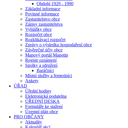
Období 1929 - 1990
Základní informace
Povinné informace
Zastupitelstvo obce
Zápisy zastupitelstva
Vyhlášky obce
Rozpočet obce
Rozklikávací rozpočet
Zprávy o výsledku hospodaření obce
Závěrečné účty obce
Mapový portál Mapotip
Registr oznámení
Spolky a sdružení
Baráčníci
Místní služby a řemeslníci
Ankety
ÚŘAD
Úřední hodiny
Elektronická podatelna
ÚŘEDNÍ DESKA
Formuláře ke stažení
Územní plán obce
PRO OBČANY
Aktuality
Kalendář akcí