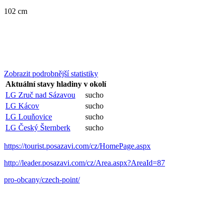
102 cm
Zobrazit podrobnější statistiky
Aktuální stavy hladiny v okolí
LG Zruč nad Sázavou
sucho
LG Kácov
sucho
LG Louňovice
sucho
LG Český Šternberk
sucho
https://tourist.posazavi.com/cz/HomePage.aspx
http://leader.posazavi.com/cz/Area.aspx?AreaId=87
pro-obcany/czech-point/