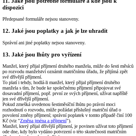
11. Jaké jsou potřebné formuláře a kde jsou k
dispozici
Předepsané formuláře nejsou stanoveny.
12. Jaké jsou poplatky a jak je lze uhradit
Správní ani jiné poplatky nejsou stanoveny.
13. Jaké jsou lhůty pro vyřízení
Manžel, který přijal příjmení druhého manžela, může do šesti měsíců
po rozvodu manželství oznámit matričnímu úřadu, že přijímá zpět
své dřívější příjmení.
To platí i tehdy, hodlá-li manžel, který přijal příjmení druhého
manžela s tím, že bude ke společnému příjmení připojovat své
dosavadní příjmení, popř. první ze svých příjmení, užívat napříště
jen své dřívější příjmení.
Pokud zmešká uvedenou šestiměsíční lhůtu po právní moci
rozhodnutí o rozvodu, může požádat příslušný matriční úřad o
povolení změny příjmení; správní poplatek v tomto případě činí 100
Kč (viz "
Změna jména a příjmení
").
Manžel, který přijal dřívější příjmení, je povinen užívat toto příjmení
ode dne, kdy bylo vydáno potvrzení o této skutečnosti matričním