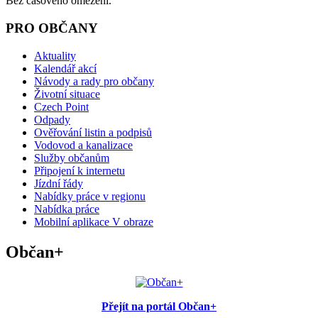
Bez časového omezení.
PRO OBČANY
Aktuality
Kalendář akcí
Návody a rady pro občany
Životní situace
Czech Point
Odpady
Ověřování listin a podpisů
Vodovod a kanalizace
Služby občanům
Připojení k internetu
Jízdní řády
Nabídky práce v regionu
Nabídka práce
Mobilní aplikace V obraze
Občan+
Přejít na portál Občan+