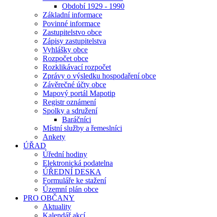
Období 1929 - 1990
Základní informace
Povinné informace
Zastupitelstvo obce
Zápisy zastupitelstva
Vyhlášky obce
Rozpočet obce
Rozklikávací rozpočet
Zprávy o výsledku hospodaření obce
Závěrečné účty obce
Mapový portál Mapotip
Registr oznámení
Spolky a sdružení
Baráčníci
Místní služby a řemeslníci
Ankety
ÚŘAD
Úřední hodiny
Elektronická podatelna
ÚŘEDNÍ DESKA
Formuláře ke stažení
Územní plán obce
PRO OBČANY
Aktuality
Kalendář akcí