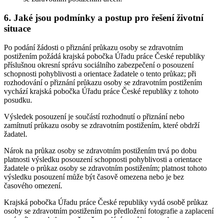
6. Jaké jsou podmínky a postup pro řešení životní
situace
Po podání žádosti o přiznání průkazu osoby se zdravotním
postižením požádá krajská pobočka Úřadu práce České republiky
příslušnou okresní správu sociálního zabezpečení o posouzení
schopnosti pohyblivosti a orientace žadatele o tento průkaz; při
rozhodování o přiznání průkazu osoby se zdravotním postižením
vychází krajská pobočka Úřadu práce České republiky z tohoto
posudku.
Výsledek posouzení je součástí rozhodnutí o přiznání nebo
zamítnutí průkazu osoby se zdravotním postižením, které obdrží
žadatel.
Nárok na průkaz osoby se zdravotním postižením trvá po dobu
platnosti výsledku posouzení schopnosti pohyblivosti a orientace
žadatele o průkaz osoby se zdravotním postižením; platnost tohoto
výsledku posouzení může být časově omezena nebo je bez
časového omezení.
Krajská pobočka Úřadu práce České republiky vydá osobě průkaz
osoby se zdravotním postižením po předložení fotografie a zaplacení