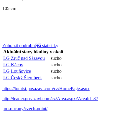
105 cm
Zobrazit podrobnější statistiky
Aktuální stavy hladiny v okolí
LG Zruč nad Sázavou
sucho
LG Kácov
sucho
LG Louňovice
sucho
LG Český Šternberk
sucho
https://tourist.posazavi.com/cz/HomePage.aspx
http://leader.posazavi.com/cz/Area.aspx?AreaId=87
pro-obcany/czech-point/