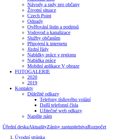
Návody a rady pro občany
Životní situace
Czech Point
Odpady
Ověřování listin a podpisů
Vodovod a kanalizace
Služby občanům
Připojení k internetu
Jízdní řády
Nabídky práce v regionu
Nabídka práce
Mobilní aplikace V obraze
FOTOGALERIE
2020
2019
Kontakty
Důležité odkazy
Telefony tísňového volání
Další telefonní čísla
Užitečné web odkazy
Napište nám
Úřední deska
Aktuality
Zápisy zastupitelstva
Rozpočet
Úvodní stránka