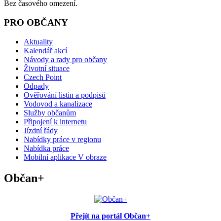
Bez časového omezení.
PRO OBČANY
Aktuality
Kalendář akcí
Návody a rady pro občany
Životní situace
Czech Point
Odpady
Ověřování listin a podpisů
Vodovod a kanalizace
Služby občanům
Připojení k internetu
Jízdní řády
Nabídky práce v regionu
Nabídka práce
Mobilní aplikace V obraze
Občan+
Přejít na portál Občan+