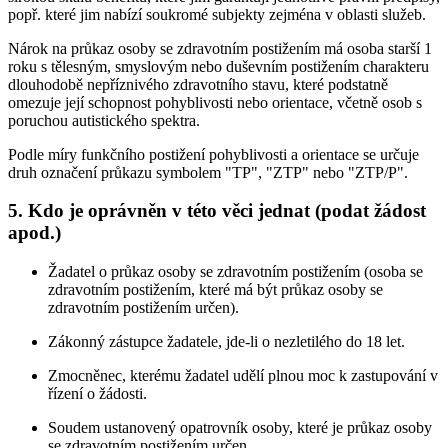
popř. které jim nabízí soukromé subjekty zejména v oblasti služeb.
Nárok na průkaz osoby se zdravotním postižením má osoba starší 1
roku s tělesným, smyslovým nebo duševním postižením charakteru
dlouhodobě nepříznivého zdravotního stavu, které podstatně
omezuje její schopnost pohyblivosti nebo orientace, včetně osob s
poruchou autistického spektra.
Podle míry funkčního postižení pohyblivosti a orientace se určuje
druh označení průkazu symbolem "TP", "ZTP" nebo "ZTP/P".
5. Kdo je oprávněn v této věci jednat (podat žádost
apod.)
Žadatel o průkaz osoby se zdravotním postižením (osoba se
zdravotním postižením, které má být průkaz osoby se
zdravotním postižením určen).
Zákonný zástupce žadatele, jde-li o nezletilého do 18 let.
Zmocněnec, kterému žadatel udělí plnou moc k zastupování v
řízení o žádosti.
Soudem ustanovený opatrovník osoby, které je průkaz osoby
se zdravotním postižením určen.