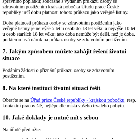
správního poplatku; současně s vydáním průkazu osoby se
zdravotním postižením krajská pobočka Úřadu práce České
republiky určí dobu platnosti tohoto průkazu jako veřejné listiny.
Doba platnosti průkazu osoby se zdravotním postižením jako
veřejné listiny je nejvýše 5 let u osob do 18 let věku a nejvýše 10 let
u osob starších 18 let věku; tato doba nemůže být delší, než je doba,
po kterou trvá nárok na průkaz osoby se zdravotním postižením.
7. Jakým způsobem můžete zahájit řešení životní
situace
Podáním žádosti o přiznání průkazu osoby se zdravotním
postižením.
8. Na které instituci životní situaci řešit
Obraťte se na
Úřad práce České republiky - krajskou pobočku
, resp.
kontaktní pracoviště, nejlépe dle místa vašeho trvalého pobytu.
10. Jaké doklady je nutné mít s sebou
Na úřadě předložte: