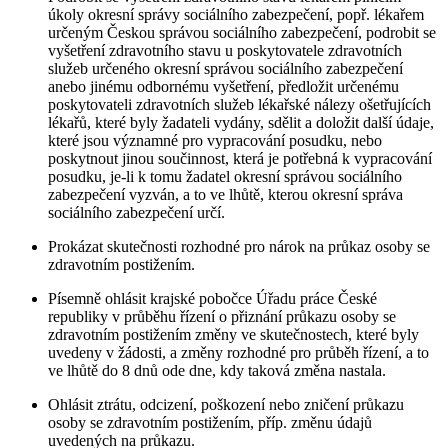
úkoly okresní správy sociálního zabezpečení, popř. lékařem
určeným Českou správou sociálního zabezpečení, podrobit se
vyšetření zdravotního stavu u poskytovatele zdravotních
služeb určeného okresní správou sociálního zabezpečení
anebo jinému odbornému vyšetření, předložit určenému
poskytovateli zdravotních služeb lékařské nálezy ošetřujících
lékařů, které byly žadateli vydány, sdělit a doložit další údaje,
které jsou významné pro vypracování posudku, nebo
poskytnout jinou součinnost, která je potřebná k vypracování
posudku, je-li k tomu žadatel okresní správou sociálního
zabezpečení vyzván, a to ve lhůtě, kterou okresní správa
sociálního zabezpečení určí.
Prokázat skutečnosti rozhodné pro nárok na průkaz osoby se
zdravotním postižením.
Písemně ohlásit krajské pobočce Úřadu práce České
republiky v průběhu řízení o přiznání průkazu osoby se
zdravotním postižením změny ve skutečnostech, které byly
uvedeny v žádosti, a změny rozhodné pro průběh řízení, a to
ve lhůtě do 8 dnů ode dne, kdy taková změna nastala.
Ohlásit ztrátu, odcizení, poškození nebo zničení průkazu
osoby se zdravotním postižením, příp. změnu údajů
uvedených na průkazu.