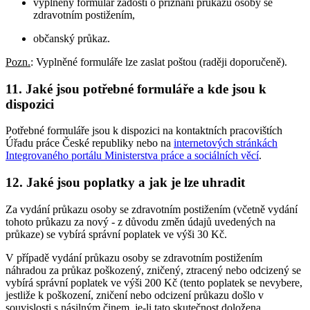
vyplněný formulář žádosti o přiznání průkazu osoby se
zdravotním postižením,
občanský průkaz.
Pozn.
: Vyplněné formuláře lze zaslat poštou (raději doporučeně).
11. Jaké jsou potřebné formuláře a kde jsou k
dispozici
Potřebné formuláře jsou k dispozici na kontaktních pracovištích
Úřadu práce České republiky nebo na
internetových stránkách
Integrovaného portálu Ministerstva práce a sociálních věcí
.
12. Jaké jsou poplatky a jak je lze uhradit
Za vydání průkazu osoby se zdravotním postižením (včetně vydání
tohoto průkazu za nový - z důvodu změn údajů uvedených na
průkaze) se vybírá správní poplatek ve výši 30 Kč.
V případě vydání průkazu osoby se zdravotním postižením
náhradou za průkaz poškozený, zničený, ztracený nebo odcizený se
vybírá správní poplatek ve výši 200 Kč (tento poplatek se nevybere,
jestliže k poškození, zničení nebo odcizení průkazu došlo v
souvislosti s násilným činem, je-li tato skutečnost doložena