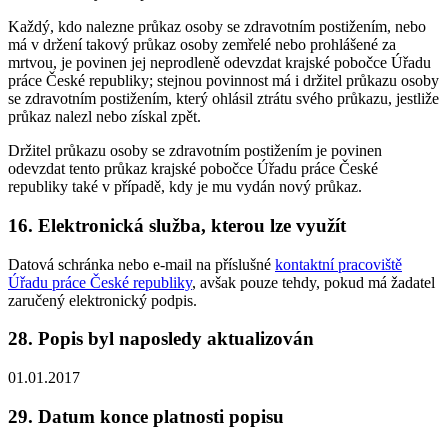
Každý, kdo nalezne průkaz osoby se zdravotním postižením, nebo
má v držení takový průkaz osoby zemřelé nebo prohlášené za
mrtvou, je povinen jej neprodleně odevzdat krajské pobočce Úřadu
práce České republiky; stejnou povinnost má i držitel průkazu osoby
se zdravotním postižením, který ohlásil ztrátu svého průkazu, jestliže
průkaz nalezl nebo získal zpět.
Držitel průkazu osoby se zdravotním postižením je povinen
odevzdat tento průkaz krajské pobočce Úřadu práce České
republiky také v případě, kdy je mu vydán nový průkaz.
16. Elektronická služba, kterou lze využít
Datová schránka nebo e-mail na příslušné
kontaktní pracoviště
Úřadu práce České republiky
, avšak pouze tehdy, pokud má žadatel
zaručený elektronický podpis.
28. Popis byl naposledy aktualizován
01.01.2017
29. Datum konce platnosti popisu