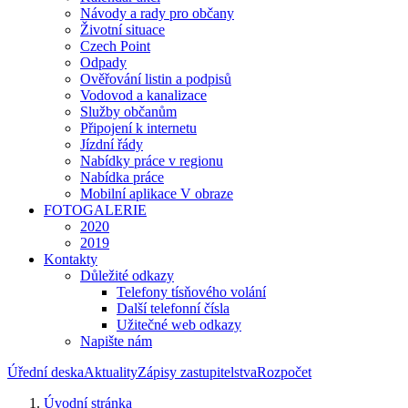
Návody a rady pro občany
Životní situace
Czech Point
Odpady
Ověřování listin a podpisů
Vodovod a kanalizace
Služby občanům
Připojení k internetu
Jízdní řády
Nabídky práce v regionu
Nabídka práce
Mobilní aplikace V obraze
FOTOGALERIE
2020
2019
Kontakty
Důležité odkazy
Telefony tísňového volání
Další telefonní čísla
Užitečné web odkazy
Napište nám
Úřední deska
Aktuality
Zápisy zastupitelstva
Rozpočet
Úvodní stránka