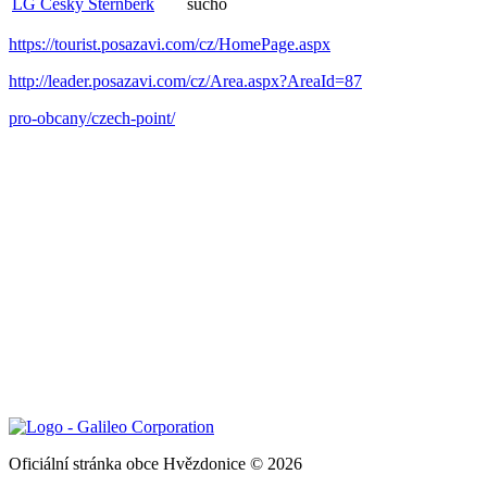
LG Český Šternberk
sucho
https://tourist.posazavi.com/cz/HomePage.aspx
http://leader.posazavi.com/cz/Area.aspx?AreaId=87
pro-obcany/czech-point/
Oficiální stránka obce Hvězdonice © 2026