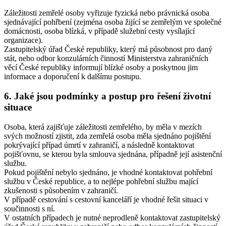
Záležitosti zemřelé osoby vyřizuje fyzická nebo právnická osoba
sjednávající pohřbení (zejména osoba žijící se zemřelým ve společné
domácnosti, osoba blízká, v případě služební cesty vysílající
organizace).
Zastupitelský úřad České republiky, který má působnost pro daný
stát, nebo odbor konzulárních činností Ministerstva zahraničních
věcí České republiky informují blízké osoby a poskytnou jim
informace a doporučení k dalšímu postupu.
6. Jaké jsou podmínky a postup pro řešení životní
situace
Osoba, která zajišťuje záležitosti zemřelého, by měla v mezích
svých možností zjistit, zda zemřelá osoba měla sjednáno pojištění
pokrývající případ úmrtí v zahraničí, a následně kontaktovat
pojišťovnu, se kterou byla smlouva sjednána, případně její asistenční
službu.
Pokud pojištění nebylo sjednáno, je vhodné kontaktovat pohřební
službu v České republice, a to nejlépe pohřební službu mající
zkušenosti s působením v zahraničí.
V případě cestování s cestovní kanceláří je vhodné řešit situaci v
součinnosti s ní.
V ostatních případech je nutné neprodleně kontaktovat zastupitelský