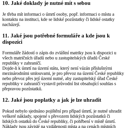
10. Jaké doklady je nutné mít s sebou
Je třeba mít informaci o úmrtí osoby, popř. informaci o místu a
kontaktu na instituci, kde se lidské pozůstatky či lidské ostatky
nacházejí.
11. Jaké jsou potřebné formuláře a kde jsou k
dispozici
Formuláře žádostí o zápis do zvláštní matriky jsou k dispozici u
všech matričních úřadů nebo u zastupitelských úřadů České
republiky v zahraničí.
Dojde-li k úmrtí na území státu, který není vázán příslušnými
mezinárodními smlouvami, je pro převoz na území České republiky
nebo převoz přes její území nutné, aby zastupitelský úřad České
republiky v zahraničí vystavil průvodní list obsahující souhlas s
přepravou pozůstatků.
12. Jaké jsou poplatky a jak je lze uhradit
Pokud nebylo sjednáno pojištění pro případ úmrtí, je nutné uhradit
veškeré náklady, spojené s převozem lidských pozůstatků či
lidských ostatků do České republiky, či pohřbení v místě úmrtí.
Náklady jsou závislé na vzdálenosti místa a na cenách místních