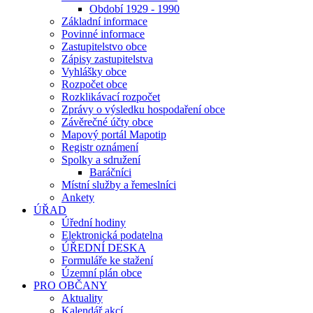
Období 1929 - 1990
Základní informace
Povinné informace
Zastupitelstvo obce
Zápisy zastupitelstva
Vyhlášky obce
Rozpočet obce
Rozklikávací rozpočet
Zprávy o výsledku hospodaření obce
Závěrečné účty obce
Mapový portál Mapotip
Registr oznámení
Spolky a sdružení
Baráčníci
Místní služby a řemeslníci
Ankety
ÚŘAD
Úřední hodiny
Elektronická podatelna
ÚŘEDNÍ DESKA
Formuláře ke stažení
Územní plán obce
PRO OBČANY
Aktuality
Kalendář akcí