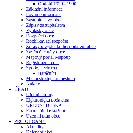
Období 1929 - 1990
Základní informace
Povinné informace
Zastupitelstvo obce
Zápisy zastupitelstva
Vyhlášky obce
Rozpočet obce
Rozklikávací rozpočet
Zprávy o výsledku hospodaření obce
Závěrečné účty obce
Mapový portál Mapotip
Registr oznámení
Spolky a sdružení
Baráčníci
Místní služby a řemeslníci
Ankety
ÚŘAD
Úřední hodiny
Elektronická podatelna
ÚŘEDNÍ DESKA
Formuláře ke stažení
Územní plán obce
PRO OBČANY
Aktuality
Kalendář akcí