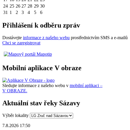
24
25
26
27
28
29
30
31
1
2
3
4
5
6
Přihlášení k odběru zpráv
Dostávejte
informace z našeho webu
prostřednictvím SMS a e-mailů
Chci se zaregistrovat
Mobilní aplikace V obraze
Sledujte informace z našeho webu v
mobilní aplikaci –
V OBRAZE.
Aktuální stav řeky Sázavy
Výběr lokality
7.8.2026 17:50