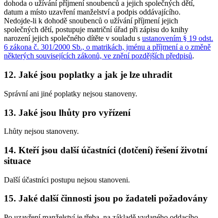
dohoda o užívání příjmení snoubenců a jejich společných dětí,
datum a místo uzavření manželství a podpis oddávajícího.
Nedojde-li k dohodě snoubenců o užívání příjmení jejich
společných dětí, postupuje matriční úřad při zápisu do knihy
narození jejich společného dítěte v souladu s
ustanovením § 19 odst.
6 zákona č. 301/2000 Sb., o matrikách, jménu a příjmení a o změně
některých souvisejících zákonů, ve znění pozdějších předpisů
.
12. Jaké jsou poplatky a jak je lze uhradit
Správní ani jiné poplatky nejsou stanoveny.
13. Jaké jsou lhůty pro vyřízení
Lhůty nejsou stanoveny.
14. Kteří jsou další účastníci (dotčení) řešení životní
situace
Další účastníci postupu nejsou stanoveni.
15. Jaké další činnosti jsou po žadateli požadovány
Po uzavření manželství je třeba, na základě vydaného oddacího