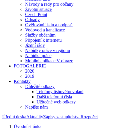
Návody a rady pro občany
Životní situace
Czech Point
Odpady
Ověřování listin a podpisů
Vodovod a kanalizace
Služby občanům
Připojení k internetu
Jízdní řády
Nabídky práce v regionu
Nabídka práce
Mobilní aplikace V obraze
FOTOGALERIE
2020
2019
Kontakty
Důležité odkazy
Telefony tísňového volání
Další telefonní čísla
Užitečné web odkazy
Napište nám
Úřední deska
Aktuality
Zápisy zastupitelstva
Rozpočet
Úvodní stránka