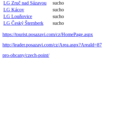
LG Zruč nad Sázavou
sucho
LG Kácov
sucho
LG Louňovice
sucho
LG Český Šternberk
sucho
https://tourist.posazavi.com/cz/HomePage.aspx
http://leader.posazavi.com/cz/Area.aspx?AreaId=87
pro-obcany/czech-point/