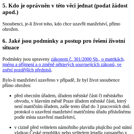
5. Kdo je oprávněn v této věci jednat (podat žádost
apod.)
Snoubenci, je-li život toho, kdo chce uzavřít manželství, přímo
ohrožen.
6. Jaké jsou podmínky a postup pro řešení životní
situace
Podmínky jsou upraveny
zákonem č. 301/2000 Sb., o matrikách,
jménu a příjmení a o změně některých souvisejících zákonů, ve
znění pozdějších předpisů
.
Bylo-li manželství uzavřeno v případě, že byl život snoubence
přímo ohrožen:
před obecním úřadem, úřadem městské části či městského
obvodu, v hlavním městě Praze úřadem městské části, který
není matričním úřadem, zašle tento úřad do 3 pracovních dnů
protokol o uzavření manželství matričnímu úřadu příslušnému
podle místa uzavření manželství,
v cizině před velitelem námořního plavidla plujícího pod státní
vlajkou České republiky nebo velitelem letadla zapsaného v