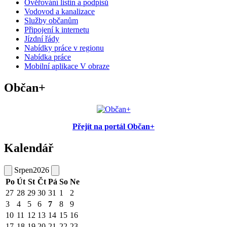
Ověřování listin a podpisů
Vodovod a kanalizace
Služby občanům
Připojení k internetu
Jízdní řády
Nabídky práce v regionu
Nabídka práce
Mobilní aplikace V obraze
Občan+
Přejít na portál Občan+
Kalendář
Srpen
2026
Po
Út
St
Čt
Pá
So
Ne
27
28
29
30
31
1
2
3
4
5
6
7
8
9
10
11
12
13
14
15
16
17
18
19
20
21
22
23