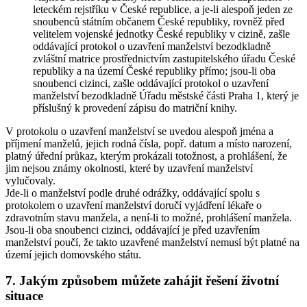
leteckém rejstříku v České republice, a je-li alespoň jeden ze
snoubenců státním občanem České republiky, rovněž před
velitelem vojenské jednotky České republiky v cizině, zašle
oddávající protokol o uzavření manželství bezodkladně
zvláštní matrice prostřednictvím zastupitelského úřadu České
republiky a na území České republiky přímo; jsou-li oba
snoubenci cizinci, zašle oddávající protokol o uzavření
manželství bezodkladně Úřadu městské části Praha 1, který je
příslušný k provedení zápisu do matriční knihy.
V protokolu o uzavření manželství se uvedou alespoň jména a
příjmení manželů, jejich rodná čísla, popř. datum a místo narození,
platný úřední průkaz, kterým prokázali totožnost, a prohlášení, že
jim nejsou známy okolnosti, které by uzavření manželství
vylučovaly.
Jde-li o manželství podle druhé odrážky, oddávající spolu s
protokolem o uzavření manželství doručí vyjádření lékaře o
zdravotním stavu manžela, a není-li to možné, prohlášení manžela.
Jsou-li oba snoubenci cizinci, oddávající je před uzavřením
manželství poučí, že takto uzavřené manželství nemusí být platné na
území jejich domovského státu.
7. Jakým způsobem můžete zahájit řešení životní
situace