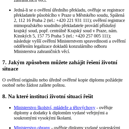
zahraničních věcí.
Jedná-li se o ověření úředního překladu, ověřuje se registrace
překladatele působícího v Praze u Městského soudu, Spálená
2, 112 16 Praha 2 (tel.: +420 221 931 111); ověření registrace
mimopražského soudního překladatele provádí příslušný
krajský soud, popř. centrálně Krajský soud v Praze, nám.
Kinských 5, 157 75 Praha 5 (tel.: +420 257 005 111);
následuje vyšší ověření Ministerstvem spravedlnosti a ověření
oddělením legalizace dokladů konzulárního odboru
Ministerstva zahraničních věcí.
7. Jakým způsobem můžete zahájit řešení životní
situace
O ověření originálu nebo úředně ověřené kopie diplomu požádejte
osobně nebo žádost zašlete poštou.
8. Na které instituci životní situaci řešit
Ministerstvo školství, mládeže a tělovýchovy
- ověřuje
diplomy a dodatky k diplomům vydané veřejnými a
soukromými vysokými školami.
Ministerstvo obrany
- ověřuje diplomy vydané vojenskými