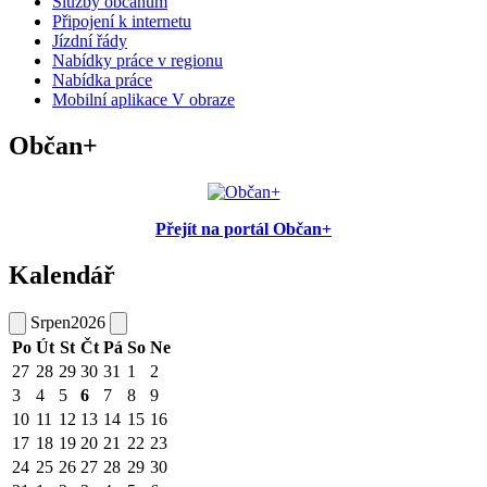
Služby občanům
Připojení k internetu
Jízdní řády
Nabídky práce v regionu
Nabídka práce
Mobilní aplikace V obraze
Občan+
Přejít na portál Občan+
Kalendář
Srpen
2026
Po
Út
St
Čt
Pá
So
Ne
27
28
29
30
31
1
2
3
4
5
6
7
8
9
10
11
12
13
14
15
16
17
18
19
20
21
22
23
24
25
26
27
28
29
30