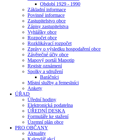
Období 1929 - 1990
Základní informace
Povinné informace
Zastupitelstvo obce
Zápisy zastupitelstva
Vyhlášky obce
Rozpočet obce
Rozklikávací rozpočet
Zprávy o výsledku hospodaření obce
Závěrečné účty obce
Mapový portál Mapotip
Registr oznámení
Spolky a sdružení
Baráčníci
Místní služby a řemeslníci
Ankety
ÚŘAD
Úřední hodiny
Elektronická podatelna
ÚŘEDNÍ DESKA
Formuláře ke stažení
Územní plán obce
PRO OBČANY
Aktuality
Kalendář akcí