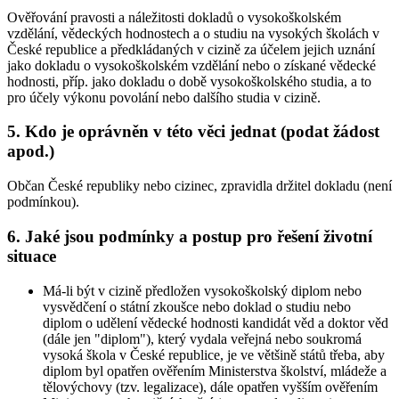
Ověřování pravosti a náležitosti dokladů o vysokoškolském
vzdělání, vědeckých hodnostech a o studiu na vysokých školách v
České republice a předkládaných v cizině za účelem jejich uznání
jako dokladu o vysokoškolském vzdělání nebo o získané vědecké
hodnosti, příp. jako dokladu o době vysokoškolského studia, a to
pro účely výkonu povolání nebo dalšího studia v cizině.
5. Kdo je oprávněn v této věci jednat (podat žádost
apod.)
Občan České republiky nebo cizinec, zpravidla držitel dokladu (není
podmínkou).
6. Jaké jsou podmínky a postup pro řešení životní
situace
Má-li být v cizině předložen vysokoškolský diplom nebo
vysvědčení o státní zkoušce nebo doklad o studiu nebo
diplom o udělení vědecké hodnosti kandidát věd a doktor věd
(dále jen "diplom"), který vydala veřejná nebo soukromá
vysoká škola v České republice, je ve většině států třeba, aby
diplom byl opatřen ověřením Ministerstva školství, mládeže a
tělovýchovy (tzv. legalizace), dále opatřen vyšším ověřením