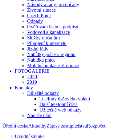
Návody a rady pro občany
Životní situace
Czech Point
Odpady
Ověřování listin a podpisů
Vodovod a kanalizace
Služby občanům
Připojení k internetu
Jízdní řády
Nabídky práce v regionu
Nabídka práce
Mobilní aplikace V obraze
FOTOGALERIE
2020
2019
Kontakty
Důležité odkazy
Telefony tísňového volání
Další telefonní čísla
Užitečné web odkazy
Napište nám
Úřední deska
Aktuality
Zápisy zastupitelstva
Rozpočet
Úvodní stránka