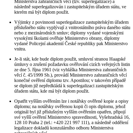
Ministerstva zahraničních věcí (tzv. superlegalizace) a
následně superlegalizován i zastupitelským úřadem státu, ve
kterém má být diplom použit.
Výjimky z povinnosti superlegalizace zastupitelským úřadem
příslušného státu vyplývají z vnitrostátního práva daného státu
nebo z mezinárodních smluv; diplomy vydané vojenskými
vysokými školami ověřuje Ministerstvo obrany, diplomy
vydané Policejní akademií České republiky pak Ministerstvo
vnitra.
Je-li stát, kde bude diplom použit, smluvní stranou Haagské
úmluvy o zrušení požadavku ověřování cizích veřejných listin
ze dne 5. října 1961 (viz vyhláška Ministerstva zahraničních
věcí č. 45/1999 Sb.), provádí Ministerstvo zahraničních věcí
konečné ověření diplomu tzv. Apostilou; v takovém případě
se diplom již nepředkládá k superlegalizaci zastupitelským
úřadem státu, kde má být diplom použit.
Opatřit vyšším ověřením lze i notářsky ověřené kopie a opisy
diplomu; na notářsky ověřenou kopii či opis diplomu, jehož
originál byl již příslušným vyšším ověřením opatřen, připojí
své vyšší ověření Ministerstvo spravedlnosti, Vyšehradská 16,
128 10 Praha 2 (tel.: +420 221 997 111), a následně oddělení
legalizace dokladů konzulárního odboru Ministerstva