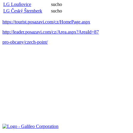
LG Louňovice
sucho
LG Český Šternberk
sucho
https://tourist.posazavi.com/cz/HomePage.aspx
http://leader.posazavi.com/cz/Area.aspx?AreaId=87
pro-obcany/czech-point/