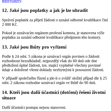
tělovýchovy
.
12. Jaké jsou poplatky a jak je lze uhradit
Správní poplatek za přijetí žádosti o uznání odborné kvalifikace činí
2 000 Kč.
Pokud je uznávacím orgánem profesní komora, je stanovena výše
poplatku za uznání odborné kvalifikace předpisem této komory.
13. Jaké jsou lhůty pro vyřízení
Podle § 24 odst. 5 zákona je uznávací orgán povinen o žádosti
rozhodnout bezodkladně, nejpozději však do 60 dnů ode dne
předložení úplné žádosti, tzn. mající vyplněné všechny povinné
údaje a doložené všemi doklady nezbytnými k posouzení žádosti.
V případě společného řízení a jde-li o zvlášť složitý případ dle § 25
odst. 2 zákona rozhodne uznávací orgán ve lhůtě do 90 dnů.
14. Kteří jsou další účastníci (dotčení) řešení životní
situace
Další účastníci postupu nejsou stanoveni.