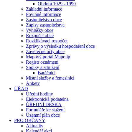
Období 1929 - 1990
Základní informace
Povinné informace
Zastupitelstvo obce
Zápisy zastupitelstva
Vyhlášky obce
Rozpočet obce
Rozklikávací rozpočet
Zprávy o výsledku hospodaření obce
Závěrečné účty obce
Mapový portál Mapotip
Registr oznámení
Spolky a sdružení
Baráčníci
Místní služby a řemeslníci
Ankety
ÚŘAD
Úřední hodiny
Elektronická podatelna
ÚŘEDNÍ DESKA
Formuláře ke stažení
Územní plán obce
PRO OBČANY
Aktuality
Kalendář akcí