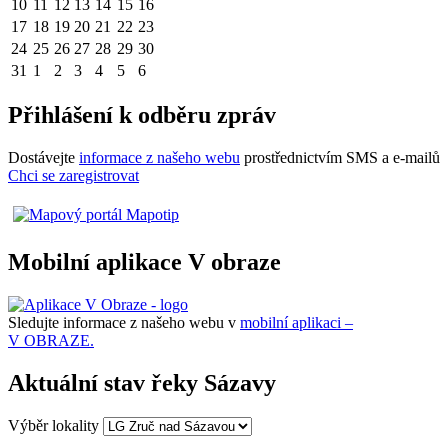
10
11
12
13
14
15
16
17
18
19
20
21
22
23
24
25
26
27
28
29
30
31
1
2
3
4
5
6
Přihlášení k odběru zpráv
Dostávejte
informace z našeho webu
prostřednictvím SMS a e-mailů
Chci se zaregistrovat
Mobilní aplikace V obraze
Sledujte informace z našeho webu v
mobilní aplikaci –
V OBRAZE.
Aktuální stav řeky Sázavy
Výběr lokality