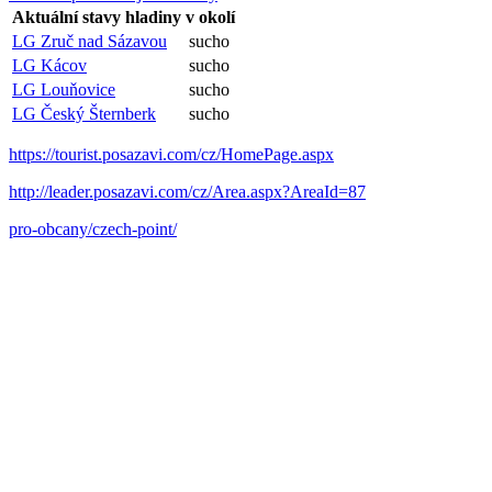
Aktuální stavy hladiny v okolí
LG Zruč nad Sázavou
sucho
LG Kácov
sucho
LG Louňovice
sucho
LG Český Šternberk
sucho
https://tourist.posazavi.com/cz/HomePage.aspx
http://leader.posazavi.com/cz/Area.aspx?AreaId=87
pro-obcany/czech-point/