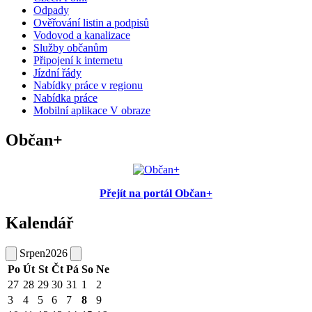
Odpady
Ověřování listin a podpisů
Vodovod a kanalizace
Služby občanům
Připojení k internetu
Jízdní řády
Nabídky práce v regionu
Nabídka práce
Mobilní aplikace V obraze
Občan+
Přejít na portál Občan+
Kalendář
Srpen
2026
Po
Út
St
Čt
Pá
So
Ne
27
28
29
30
31
1
2
3
4
5
6
7
8
9