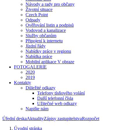
Návody a rady pro občany
Životní situace
Czech Point
Odpady
Ověřování listin a podpisů
Vodovod a kanalizace
Služby občanům
Připojení k internetu
Jízdní řády
Nabídky práce v regionu
Nabídka práce
Mobilní aplikace V obraze
FOTOGALERIE
2020
2019
Kontakty
Důležité odkazy
Telefony tísňového volání
Další telefonní čísla
Užitečné web odkazy
Napište nám
Úřední deska
Aktuality
Zápisy zastupitelstva
Rozpočet
Úvodní stránka