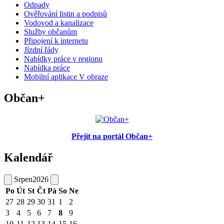
Odpady
Ověřování listin a podpisů
Vodovod a kanalizace
Služby občanům
Připojení k internetu
Jízdní řády
Nabídky práce v regionu
Nabídka práce
Mobilní aplikace V obraze
Občan+
Přejít na portál Občan+
Kalendář
Srpen
2026
Po
Út
St
Čt
Pá
So
Ne
27
28
29
30
31
1
2
3
4
5
6
7
8
9
10
11
12
13
14
15
16