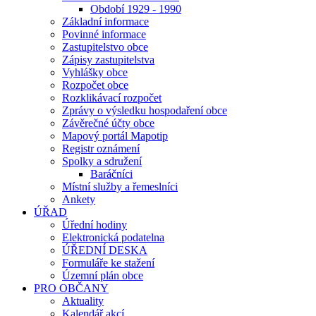
Období 1929 - 1990
Základní informace
Povinné informace
Zastupitelstvo obce
Zápisy zastupitelstva
Vyhlášky obce
Rozpočet obce
Rozklikávací rozpočet
Zprávy o výsledku hospodaření obce
Závěrečné účty obce
Mapový portál Mapotip
Registr oznámení
Spolky a sdružení
Baráčníci
Místní služby a řemeslníci
Ankety
ÚŘAD
Úřední hodiny
Elektronická podatelna
ÚŘEDNÍ DESKA
Formuláře ke stažení
Územní plán obce
PRO OBČANY
Aktuality
Kalendář akcí