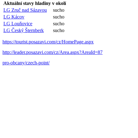
Aktuální stavy hladiny v okolí
LG Zruč nad Sázavou
sucho
LG Kácov
sucho
LG Louňovice
sucho
LG Český Šternberk
sucho
https://tourist.posazavi.com/cz/HomePage.aspx
http://leader.posazavi.com/cz/Area.aspx?AreaId=87
pro-obcany/czech-point/