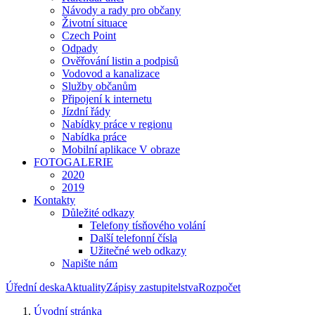
Návody a rady pro občany
Životní situace
Czech Point
Odpady
Ověřování listin a podpisů
Vodovod a kanalizace
Služby občanům
Připojení k internetu
Jízdní řády
Nabídky práce v regionu
Nabídka práce
Mobilní aplikace V obraze
FOTOGALERIE
2020
2019
Kontakty
Důležité odkazy
Telefony tísňového volání
Další telefonní čísla
Užitečné web odkazy
Napište nám
Úřední deska
Aktuality
Zápisy zastupitelstva
Rozpočet
Úvodní stránka