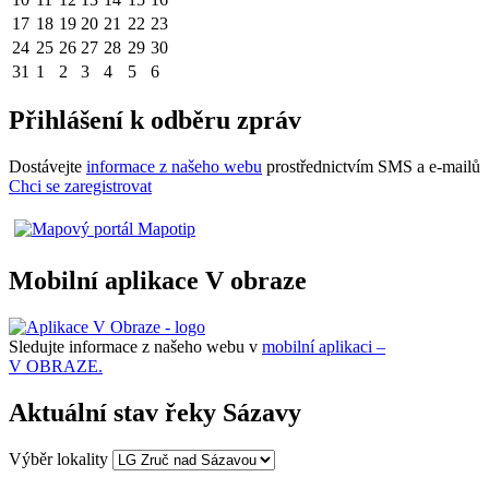
17
18
19
20
21
22
23
24
25
26
27
28
29
30
31
1
2
3
4
5
6
Přihlášení k odběru zpráv
Dostávejte
informace z našeho webu
prostřednictvím SMS a e-mailů
Chci se zaregistrovat
Mobilní aplikace V obraze
Sledujte informace z našeho webu v
mobilní aplikaci –
V OBRAZE.
Aktuální stav řeky Sázavy
Výběr lokality