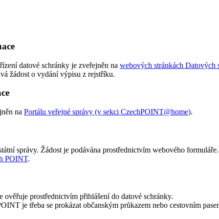
uace
řízení datové schránky je zveřejněn na
webových stránkách Datových 
vá žádost o vydání výpisu z rejstříku.
ace
ejněn na
Portálu veřejné správy (v sekci CzechPOINT@home)
.
 státní správy. Žádost je podávána prostřednictvím webového formuláře.
ech POINT
.
e ověřuje prostřednictvím přihlášení do datové schránky.
 POINT je třeba se prokázat občanským průkazem nebo cestovním pase