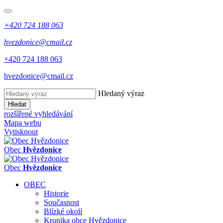
+420 724 188 063
hvezdonice@cmail.cz
+420 724 188 063
hvezdonice@cmail.cz
Hledaný výraz
Hledat
rozšířené vyhledávání
Mapa webu
Vytisknout
Obec
Hvězdonice
Obec
Hvězdonice
OBEC
Historie
Současnost
Blízké okolí
Kronika obce Hvězdonice