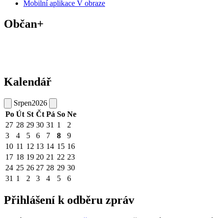
Mobilní aplikace V obraze
Občan+
Kalendář
Srpen
2026
Po
Út
St
Čt
Pá
So
Ne
27
28
29
30
31
1
2
3
4
5
6
7
8
9
10
11
12
13
14
15
16
17
18
19
20
21
22
23
24
25
26
27
28
29
30
31
1
2
3
4
5
6
Přihlášení k odběru zpráv