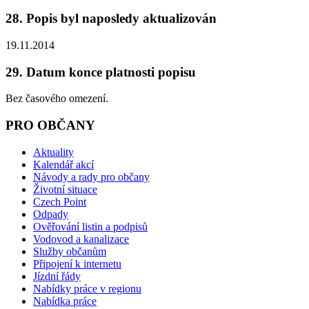
28. Popis byl naposledy aktualizován
19.11.2014
29. Datum konce platnosti popisu
Bez časového omezení.
PRO OBČANY
Aktuality
Kalendář akcí
Návody a rady pro občany
Životní situace
Czech Point
Odpady
Ověřování listin a podpisů
Vodovod a kanalizace
Služby občanům
Připojení k internetu
Jízdní řády
Nabídky práce v regionu
Nabídka práce