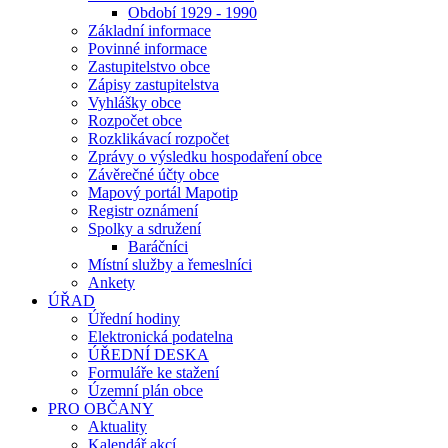
Období 1929 - 1990
Základní informace
Povinné informace
Zastupitelstvo obce
Zápisy zastupitelstva
Vyhlášky obce
Rozpočet obce
Rozklikávací rozpočet
Zprávy o výsledku hospodaření obce
Závěrečné účty obce
Mapový portál Mapotip
Registr oznámení
Spolky a sdružení
Baráčníci
Místní služby a řemeslníci
Ankety
ÚŘAD
Úřední hodiny
Elektronická podatelna
ÚŘEDNÍ DESKA
Formuláře ke stažení
Územní plán obce
PRO OBČANY
Aktuality
Kalendář akcí