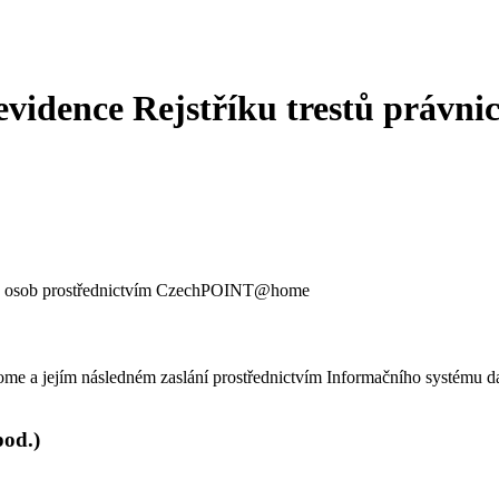
evidence Rejstříku trestů právni
kých osob prostřednictvím CzechPOINT@home
 a jejím následném zaslání prostřednictvím Informačního systému dato
pod.)