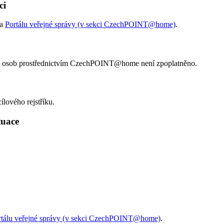
ci
na
Portálu veřejné správy (v sekci CzechPOINT@home)
.
kých osob prostřednictvím CzechPOINT@home není zpoplatněno.
ílového rejstříku.
ituace
rtálu veřejné správy (v sekci CzechPOINT@home)
.