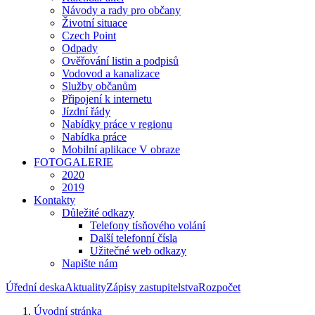
Návody a rady pro občany
Životní situace
Czech Point
Odpady
Ověřování listin a podpisů
Vodovod a kanalizace
Služby občanům
Připojení k internetu
Jízdní řády
Nabídky práce v regionu
Nabídka práce
Mobilní aplikace V obraze
FOTOGALERIE
2020
2019
Kontakty
Důležité odkazy
Telefony tísňového volání
Další telefonní čísla
Užitečné web odkazy
Napište nám
Úřední deska
Aktuality
Zápisy zastupitelstva
Rozpočet
Úvodní stránka