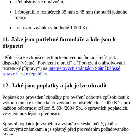
střelmistrovské oprávnění,
1 fotografii o rozměrech 35 mm x 45 mm (ne starší jednoho
roku),
kolkovou známku v hodnotě 1 000 Kč.
11. Jaké jsou potřebné formuláře a kde jsou k
dispozici
"Přihláška ke zkoušce technického vedoucího odstřelů" je k
dispozici (včetně "Potvrzení o praxi" a "Potvrzení o absolvování
teoretické přípravy") na
internetových stránkách Státní báňské
správy České republiky
.
12. Jaké jsou poplatky a jak je lze uhradit
Poplatek za provedení zkoušky pro ověření odborné způsobilosti k
výkonu funkce technického vedoucího odstřelů činí 1 000 Kč - pro
každou odbornost (zákon č. 634/2004 Sb., o správních poplatcích,
ve znění pozdějších předpisů).
Správní poplatek je vyměřen a vybírán v české měně, platí se
kolkovými známkami a je splatný před provedením požadovaného
úkonu.