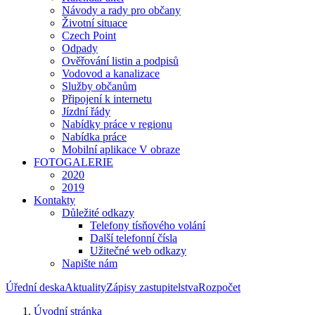
Návody a rady pro občany
Životní situace
Czech Point
Odpady
Ověřování listin a podpisů
Vodovod a kanalizace
Služby občanům
Připojení k internetu
Jízdní řády
Nabídky práce v regionu
Nabídka práce
Mobilní aplikace V obraze
FOTOGALERIE
2020
2019
Kontakty
Důležité odkazy
Telefony tísňového volání
Další telefonní čísla
Užitečné web odkazy
Napište nám
Úřední deska
Aktuality
Zápisy zastupitelstva
Rozpočet
Úvodní stránka