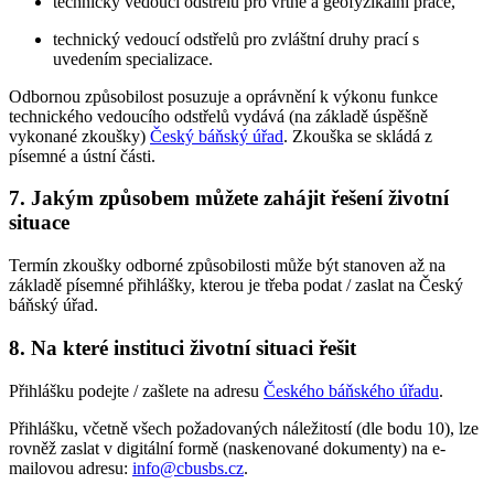
technický vedoucí odstřelů pro vrtné a geofyzikální práce,
technický vedoucí odstřelů pro zvláštní druhy prací s
uvedením specializace.
Odbornou způsobilost posuzuje a oprávnění k výkonu funkce
technického vedoucího odstřelů vydává (na základě úspěšně
vykonané zkoušky)
Český báňský úřad
. Zkouška se skládá z
písemné a ústní části.
7. Jakým způsobem můžete zahájit řešení životní
situace
Termín zkoušky odborné způsobilosti může být stanoven až na
základě písemné přihlášky, kterou je třeba podat / zaslat na Český
báňský úřad.
8. Na které instituci životní situaci řešit
Přihlášku podejte / zašlete na adresu
Českého báňského úřadu
.
Přihlášku, včetně všech požadovaných náležitostí (dle bodu 10), lze
rovněž zaslat v digitální formě (naskenované dokumenty) na e-
mailovou adresu:
info@cbusbs.cz
.