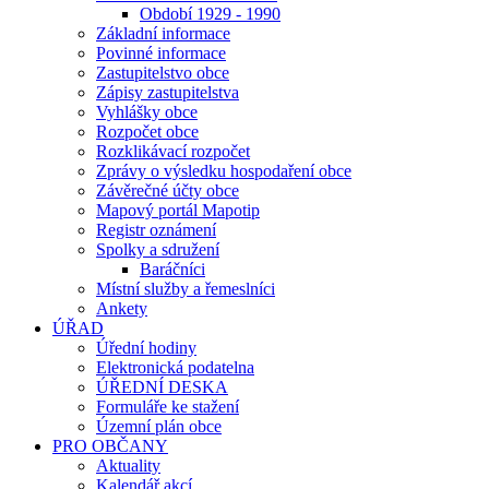
Období 1929 - 1990
Základní informace
Povinné informace
Zastupitelstvo obce
Zápisy zastupitelstva
Vyhlášky obce
Rozpočet obce
Rozklikávací rozpočet
Zprávy o výsledku hospodaření obce
Závěrečné účty obce
Mapový portál Mapotip
Registr oznámení
Spolky a sdružení
Baráčníci
Místní služby a řemeslníci
Ankety
ÚŘAD
Úřední hodiny
Elektronická podatelna
ÚŘEDNÍ DESKA
Formuláře ke stažení
Územní plán obce
PRO OBČANY
Aktuality
Kalendář akcí