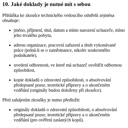
10. Jaké doklady je nutné mít s sebou
Přihláška ke zkoušce technického vedoucího odstřelů zejména
obsahuje:
jméno, příjmení, titul, datum a místo narození uchazeče, místo
jeho trvalého pobytu,
adresu organizace, pracovní zařazení a druh vykonávané
práce (jedná-li se o zaměstnance, nikoliv soukromého
podnikatele),
uvedení odbornosti, ve které má uchazeč osvědčit odbornou
způsobilost,
kopie dokladů o zdravotní způsobilosti, o absolvování
předepsané praxe, teoretické přípravy a o ukončeném
vzdělání (originály budou doloženy při zkoušce).
Před zahájením zkoušky je nutno předložit:
originály dokladů o zdravotní způsobilosti, o absolvování
předepsané praxe, teoretické přípravy a o ukončeném
vzdělání (pro ověření zaslaných kopií),