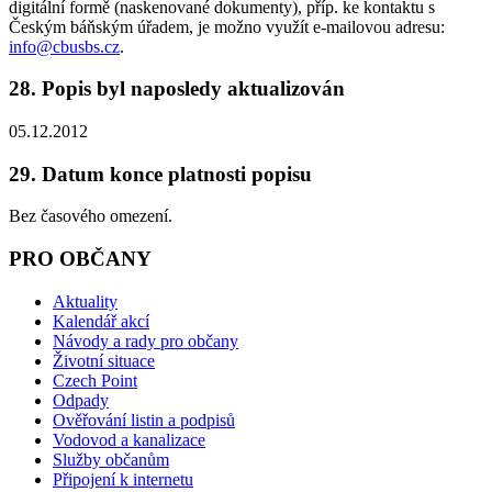
digitální formě (naskenované dokumenty), příp. ke kontaktu s
Českým báňským úřadem, je možno využít e-mailovou adresu:
info@cbusbs.cz
.
28. Popis byl naposledy aktualizován
05.12.2012
29. Datum konce platnosti popisu
Bez časového omezení.
PRO OBČANY
Aktuality
Kalendář akcí
Návody a rady pro občany
Životní situace
Czech Point
Odpady
Ověřování listin a podpisů
Vodovod a kanalizace
Služby občanům
Připojení k internetu