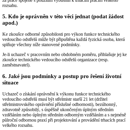
za práce spojené s použitím výbušnin k trhacím pracím velkého
rozsahu.
5. Kdo je oprávněn v této věci jednat (podat žádost
apod.)
Ke zkoušce odborné způsobilosti pro výkon funkce technického
vedoucího odstřelů může být připuštěna každá fyzická osoba, která
splňuje všechny níže stanovené podmínky.
Je-li uchazeč v pracovním nebo obdobném poměru, přihlašuje jej ke
zkoušce technického vedoucího odstřelů organizace (resp.
zaměstnavatel).
6. Jaké jsou podmínky a postup pro řešení životní
situace
Uchazeč o získání oprávnění k výkonu funkce technického
vedoucího odstřelů musí být střelmistr starší 21 let (držitel
střelmistrovského oprávnění příslušné odbornosti), bezúhonný,
zdravotně způsobilý, s úspěšně ukončeným úplným středním
vzděláním nebo úplným středním odborným vzděláním a s nejméně
půlroční odbornou praxí při projektování a provádění trhacích prací
velkého rozsahu.