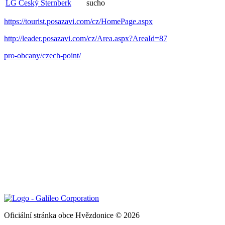
LG Český Šternberk
sucho
https://tourist.posazavi.com/cz/HomePage.aspx
http://leader.posazavi.com/cz/Area.aspx?AreaId=87
pro-obcany/czech-point/
Oficiální stránka obce Hvězdonice © 2026