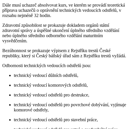
Dále musí uchazeč absolvovat kurs, ve kterém se provádí teoretická
příprava uchazečů o oprávnění technických vedoucích odstřelů, v
rozsahu nejméně 32 hodin.
Zdravotní způsobilost se prokazuje dokladem orgánů státní
zdravotní správy a úspěšné ukončení úplného středního vzdělání
nebo úplného středního odborného vzdělání maturitním
vysvědčením.
Bezúhonnost se prokazuje výpisem z Rejstříku trestů České
republiky, který si Český báňský úřad sám z Rejstříku trestů vyžádá.
Odbornosti technických vedoucích odstřelů jsou:
technický vedoucí důlních odstřelů,
technický vedoucí komorových odstřelů,
technický vedoucí odstřelů pro destrukce,
technický vedoucí odstřelů pro povrchové dobývání, vyjímaje
komorové odstřely,
technický vedoucí odstřelů pro stavební práce,