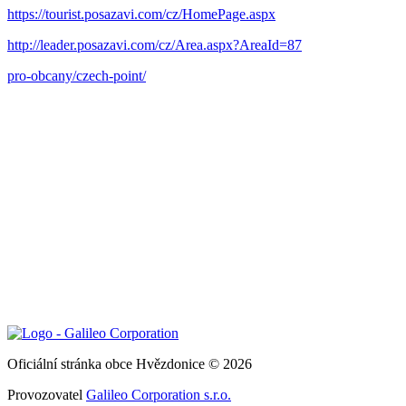
https://tourist.posazavi.com/cz/HomePage.aspx
http://leader.posazavi.com/cz/Area.aspx?AreaId=87
pro-obcany/czech-point/
Oficiální stránka obce Hvězdonice © 2026
Provozovatel
Galileo Corporation s.r.o.