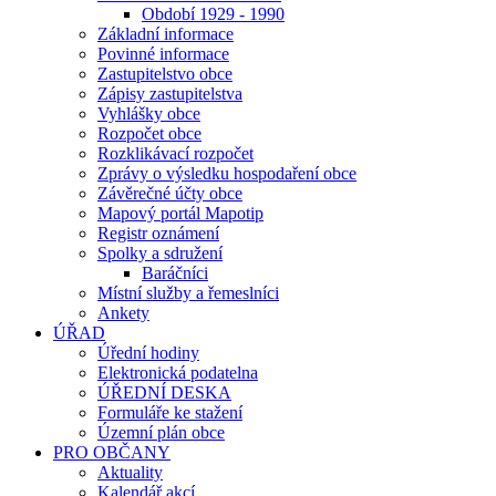
Období 1929 - 1990
Základní informace
Povinné informace
Zastupitelstvo obce
Zápisy zastupitelstva
Vyhlášky obce
Rozpočet obce
Rozklikávací rozpočet
Zprávy o výsledku hospodaření obce
Závěrečné účty obce
Mapový portál Mapotip
Registr oznámení
Spolky a sdružení
Baráčníci
Místní služby a řemeslníci
Ankety
ÚŘAD
Úřední hodiny
Elektronická podatelna
ÚŘEDNÍ DESKA
Formuláře ke stažení
Územní plán obce
PRO OBČANY
Aktuality
Kalendář akcí