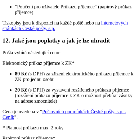
"Poučení pro uživatele Průkazu příjemce" (papírový průkaz
příjemce)
Tiskopisy jsou k dispozici na každé poště nebo na
internetových
stránkách České pošty, s.p.
12. Jaké jsou poplatky a jak je lze uhradit
Pošta vybírá následující cenu:
Elektronický průkaz příjemce k ZK*
89 Kč
(s DPH) za zřízení elektronického průkazu příjemce k
ZK pro jednu osobu
20 Kč
(s DPH) za vystavení rozšířeného průkazu příjemce
(rozšíření průkazu příjemce k ZK o možnost přebírat zásilky
na adrese zmocnitele)
Cena je uvedena v "
Poštovních podmínkách České pošty, s.p. -
Ceník
".
* Platnost průkazu max. 2 roky
Papírový průkaz příjemce*