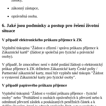
zásilky,
zákonný zástupce,
oprávněná osoba.
6. Jaké jsou podmínky a postup pro řešení životní
situace
V případě elektronického průkazu příjemce k ZK
Vyplnění tiskopisu "Žádost o zřízení / správu průkazu příjemce k
Zákaznické kartě" (žádost je společná pro fyzické a právnické
osoby).
V případě, že zmocněnec není v době podání žádosti o elektronický
průkaz příjemce k ZK držitelem Zákaznické karty České pošty /
Partnerské zákaznické karty, musí být vyplněn také tiskopis "Žádost
o vystavení Zákaznické karty pro fyzické osoby".
V případě papírového průkazu příjemce
Vyplnění tiskopisů "Žádost o vydání průkazu příjemce - fyzické
osoby" nebo "Prohlášení o osobách oprávněných k převzetí nebo k
odmítnutí převzetí zásilek a poukázaných peněžních částek a k