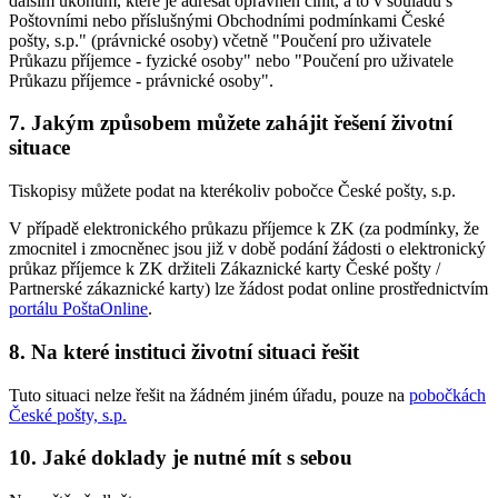
dalším úkonům, které je adresát oprávněn činit, a to v souladu s
Poštovními nebo příslušnými Obchodními podmínkami České
pošty, s.p." (právnické osoby) včetně "Poučení pro uživatele
Průkazu příjemce - fyzické osoby" nebo "Poučení pro uživatele
Průkazu příjemce - právnické osoby".
7. Jakým způsobem můžete zahájit řešení životní
situace
Tiskopisy můžete podat na kterékoliv pobočce České pošty, s.p.
V případě elektronického průkazu příjemce k ZK (za podmínky, že
zmocnitel i zmocněnec jsou již v době podání žádosti o elektronický
průkaz příjemce k ZK držiteli Zákaznické karty České pošty /
Partnerské zákaznické karty) lze žádost podat online prostřednictvím
portálu PoštaOnline
.
8. Na které instituci životní situaci řešit
Tuto situaci nelze řešit na žádném jiném úřadu, pouze na
pobočkách
České pošty, s.p.
10. Jaké doklady je nutné mít s sebou