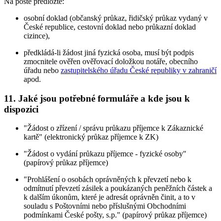
Na poště předložte:
osobní doklad (občanský průkaz, řidičský průkaz vydaný v
České republice, cestovní doklad nebo průkazní doklad
cizince),
předkládá-li žádost jiná fyzická osoba, musí být podpis
zmocnitele ověřen ověřovací doložkou notáře, obecního
úřadu nebo
zastupitelského úřadu České republiky v zahraničí
apod.
11. Jaké jsou potřebné formuláře a kde jsou k
dispozici
"Žádost o zřízení / správu průkazu příjemce k Zákaznické
kartě" (elektronický průkaz příjemce k ZK)
"Žádost o vydání průkazu příjemce - fyzické osoby"
(papírový průkaz příjemce)
"Prohlášení o osobách oprávněných k převzetí nebo k
odmítnutí převzetí zásilek a poukázaných peněžních částek a
k dalším úkonům, které je adresát oprávněn činit, a to v
souladu s Poštovními nebo příslušnými Obchodními
podmínkami České pošty, s.p." (papírový průkaz příjemce)