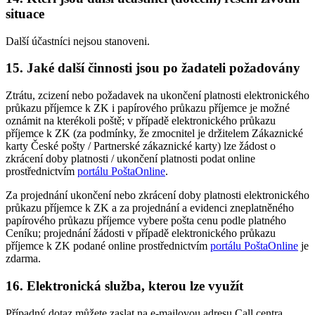
situace
Další účastníci nejsou stanoveni.
15. Jaké další činnosti jsou po žadateli požadovány
Ztrátu, zcizení nebo požadavek na ukončení platnosti elektronického
průkazu příjemce k ZK i papírového průkazu příjemce je možné
oznámit na kterékoli poště; v případě elektronického průkazu
příjemce k ZK (za podmínky, že zmocnitel je držitelem Zákaznické
karty České pošty / Partnerské zákaznické karty) lze žádost o
zkrácení doby platnosti / ukončení platnosti podat online
prostřednictvím
portálu PoštaOnline
.
Za projednání ukončení nebo zkrácení doby platnosti elektronického
průkazu příjemce k ZK a za projednání a evidenci zneplatněného
papírového průkazu příjemce vybere pošta cenu podle platného
Ceníku; projednání žádosti v případě elektronického průkazu
příjemce k ZK podané online prostřednictvím
portálu PoštaOnline
je
zdarma.
16. Elektronická služba, kterou lze využít
Případný dotaz můžete zaslat na e-mailovou adresu Call centra