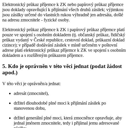
Elektronický průkaz příjemce k ZK nebo papírový průkaz příjemce
jsou doklady opravňující k přijímání všech druhů zásilek; výjimkou
jsou zásilky určené do vlastních rukou výhradně jen adresáta, došlé
na adresu zmocnitele - fyzické osoby.
Elektronický průkaz příjemce k ZK i papírový průkaz příjemce platí
pouze ve spojení s osobním dokladem (tj. občanský průkaz, řidičský
průkaz vydaný v České republice, cestovní doklad, průkazní doklad
cizince); v případě dodávání zásilek v místě určeném v poštovní
adrese platí elektronický průkaz příjemce k ZK ve spojení s osobním
dokladem a s rozšířeným průkazem příjemce.
5. Kdo je oprávněn v této věci jednat (podat žádost
apod.)
V této věci je oprávněn/a jednat:
adresát (zmocnitel),
držitel dlouhodobé plné moci k přijímání zásilek po
stanovenou dobu,
držitel generální plné moci, která zmocněnce opravňuje, aby
jednal jménem zmocnitele, tedy i přijímal jemu adresované