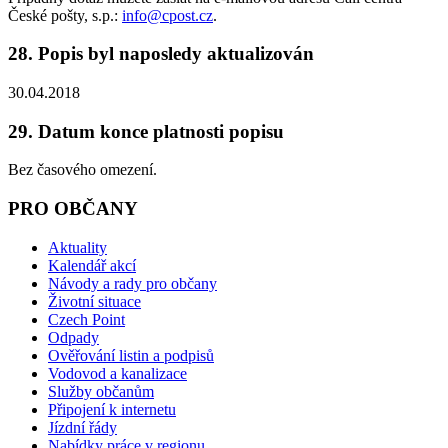
České pošty, s.p.:
info@cpost.cz
.
28. Popis byl naposledy aktualizován
30.04.2018
29. Datum konce platnosti popisu
Bez časového omezení.
PRO OBČANY
Aktuality
Kalendář akcí
Návody a rady pro občany
Životní situace
Czech Point
Odpady
Ověřování listin a podpisů
Vodovod a kanalizace
Služby občanům
Připojení k internetu
Jízdní řády
Nabídky práce v regionu