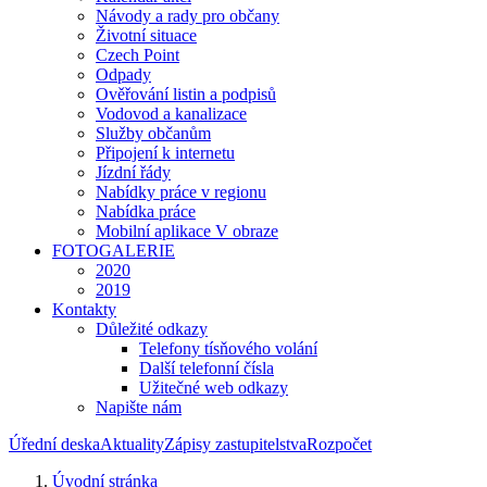
Návody a rady pro občany
Životní situace
Czech Point
Odpady
Ověřování listin a podpisů
Vodovod a kanalizace
Služby občanům
Připojení k internetu
Jízdní řády
Nabídky práce v regionu
Nabídka práce
Mobilní aplikace V obraze
FOTOGALERIE
2020
2019
Kontakty
Důležité odkazy
Telefony tísňového volání
Další telefonní čísla
Užitečné web odkazy
Napište nám
Úřední deska
Aktuality
Zápisy zastupitelstva
Rozpočet
Úvodní stránka