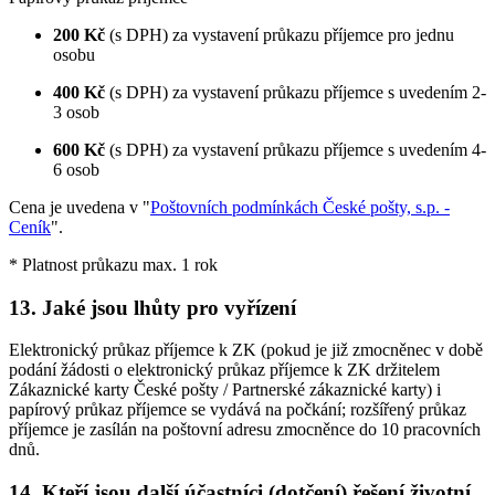
200 Kč
(s DPH) za vystavení průkazu příjemce pro jednu
osobu
400 Kč
(s DPH) za vystavení průkazu příjemce s uvedením 2-
3 osob
600 Kč
(s DPH) za vystavení průkazu příjemce s uvedením 4-
6 osob
Cena je uvedena v "
Poštovních podmínkách České pošty, s.p. -
Ceník
".
* Platnost průkazu max. 1 rok
13. Jaké jsou lhůty pro vyřízení
Elektronický průkaz příjemce k ZK (pokud je již zmocněnec v době
podání žádosti o elektronický průkaz příjemce k ZK držitelem
Zákaznické karty České pošty / Partnerské zákaznické karty) i
papírový průkaz příjemce se vydává na počkání; rozšířený průkaz
příjemce je zasílán na poštovní adresu zmocněnce do 10 pracovních
dnů.
14. Kteří jsou další účastníci (dotčení) řešení životní