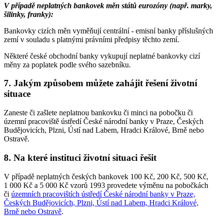
V případě neplatných bankovek měn států eurozóny (např. marky,
šilinky, franky):
Bankovky cizích měn vyměňují centrální - emisní banky příslušných
zemí v souladu s platnými právními předpisy těchto zemí.
Některé české obchodní banky vykupují neplatné bankovky cizí
měny za poplatek podle svého sazebníku.
7. Jakým způsobem můžete zahájit řešení životní
situace
Zaneste či zašlete neplatnou bankovku či minci na pobočku či
územní pracoviště ústředí České národní banky v Praze, Českých
Budějovicích, Plzni, Ústí nad Labem, Hradci Králové, Brně nebo
Ostravě.
8. Na které instituci životní situaci řešit
V případě neplatných českých bankovek 100 Kč, 200 Kč, 500 Kč,
1 000 Kč a 5 000 Kč vzorů 1993 provedete výměnu na pobočkách
či
územních pracovištích ústředí České národní banky v Praze,
Českých Budějovicích, Plzni, Ústí nad Labem, Hradci Králové,
Brně nebo Ostravě
.