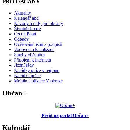
PRO OBČANY
Aktuality
Kalendář akcí
Návody a rady pro občany
Životní situace
Czech Point
Odpady
Ověřování listin a podpisů
Vodovod a kanalizace
Služby občanům
Připojení k internetu
Jízdní řády
Nabídky práce v regionu
Nabídka práce
Mobilní aplikace V obraze
Občan+
Přejít na portál Občan+
Kalendář