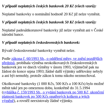
V případě neplatných českých bankovek 20 Kč (všech vzorů):
Neplatné bankovky o nominální hodnotě 20 Kč již nelze vyměnit.
V případě neplatných českých bankovek 50 Kč (všech vzorů):
Neplatné padesátikorunové bankovky již nelze vyměnit ani v České
národní bance.
V případě neplatných československých bankovek:
Bývalé československé bankovky vyměnit nelze.
Podle
zákona č. 60/1993 Sb., o oddělení měny, ve znění pozdějších
předpisů
, probíhala výměna neokolkovaných československých
bankovek jen ve dnech výměny v únoru 1993, výjimečně pak na
žádost do konce srpna 1993; žádné další výjimky udělovány nebyly
a ani být nemohly, protože zákon k tomu nikoho nezmocňoval.
Okolkované bankovky (1 000 Kčs, 500 Kčs a 100 Kčs) bylo možné
měnit také jen po omezenou dobu, konkrétně do 31.5.1994
(
vyhláška č. 159/1993 Sb., o vydání bankovek po 500 Kč, ukončení
platnosti bankovek po 500 Kčs opatřených kolkem a jejich
výměně
), a rovněž neexistovaly žádné výjimky.