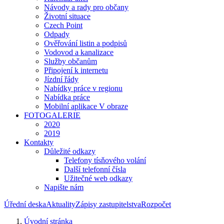
Návody a rady pro občany
Životní situace
Czech Point
Odpady
Ověřování listin a podpisů
Vodovod a kanalizace
Služby občanům
Připojení k internetu
Jízdní řády
Nabídky práce v regionu
Nabídka práce
Mobilní aplikace V obraze
FOTOGALERIE
2020
2019
Kontakty
Důležité odkazy
Telefony tísňového volání
Další telefonní čísla
Užitečné web odkazy
Napište nám
Úřední deska
Aktuality
Zápisy zastupitelstva
Rozpočet
Úvodní stránka