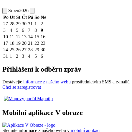
Srpen
2026
Po
Út
St
Čt
Pá
So
Ne
27
28
29
30
31
1
2
3
4
5
6
7
8
9
10
11
12
13
14
15
16
17
18
19
20
21
22
23
24
25
26
27
28
29
30
31
1
2
3
4
5
6
Přihlášení k odběru zpráv
Dostávejte
informace z našeho webu
prostřednictvím SMS a e-mailů
Chci se zaregistrovat
Mobilní aplikace V obraze
Sledujte informace z našeho webu v
mobilní aplikaci –