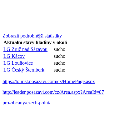
Zobrazit podrobnější statistiky
Aktuální stavy hladiny v okolí
LG Zruč nad Sázavou
sucho
LG Kácov
sucho
LG Louňovice
sucho
LG Český Šternberk
sucho
https://tourist.posazavi.com/cz/HomePage.aspx
http://leader.posazavi.com/cz/Area.aspx?AreaId=87
pro-obcany/czech-point/