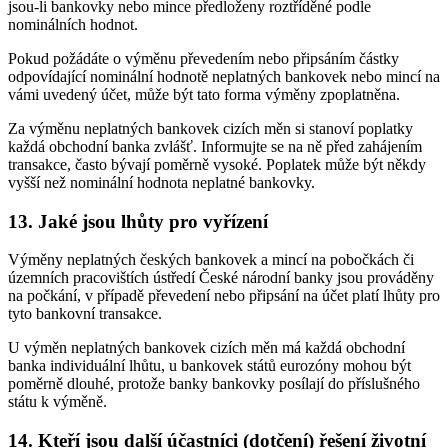
jsou-li bankovky nebo mince předloženy roztříděné podle
nominálních hodnot.
Pokud požádáte o výměnu převedením nebo připsáním částky
odpovídající nominální hodnotě neplatných bankovek nebo mincí na
vámi uvedený účet, může být tato forma výměny zpoplatněna.
Za výměnu neplatných bankovek cizích měn si stanoví poplatky
každá obchodní banka zvlášť. Informujte se na ně před zahájením
transakce, často bývají poměrně vysoké. Poplatek může být někdy
vyšší než nominální hodnota neplatné bankovky.
13. Jaké jsou lhůty pro vyřízení
Výměny neplatných českých bankovek a mincí na pobočkách či
územních pracovištích ústředí České národní banky jsou prováděny
na počkání, v případě převedení nebo připsání na účet platí lhůty pro
tyto bankovní transakce.
U výměn neplatných bankovek cizích měn má každá obchodní
banka individuální lhůtu, u bankovek států eurozóny mohou být
poměrně dlouhé, protože banky bankovky posílají do příslušného
státu k výměně.
14. Kteří jsou další účastníci (dotčení) řešení životní