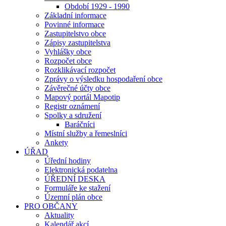
Období 1929 - 1990
Základní informace
Povinné informace
Zastupitelstvo obce
Zápisy zastupitelstva
Vyhlášky obce
Rozpočet obce
Rozklikávací rozpočet
Zprávy o výsledku hospodaření obce
Závěrečné účty obce
Mapový portál Mapotip
Registr oznámení
Spolky a sdružení
Baráčníci
Místní služby a řemeslníci
Ankety
ÚŘAD
Úřední hodiny
Elektronická podatelna
ÚŘEDNÍ DESKA
Formuláře ke stažení
Územní plán obce
PRO OBČANY
Aktuality
Kalendář akcí