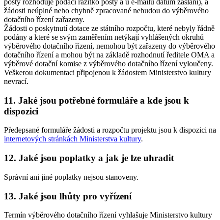
pošty rozhoduje podací razítko pošty a u e-mailu datum zaslání), a
žádosti neúplné nebo chybně zpracované nebudou do výběrového
dotačního řízení zařazeny.
Žádosti o poskytnutí dotace ze státního rozpočtu, které nebyly řádně
podány a které se svým zaměřením netýkají vyhlášených okruhů
výběrového dotačního řízení, nemohou být zařazeny do výběrového
dotačního řízení a mohou být na základě rozhodnutí ředitele OMA a
výběrové dotační komise z výběrového dotačního řízení vyloučeny.
Veškerou dokumentaci připojenou k žádostem Ministerstvo kultury
nevrací.
11. Jaké jsou potřebné formuláře a kde jsou k
dispozici
Předepsané formuláře žádosti a rozpočtu projektu jsou k dispozici na
internetových stránkách Ministerstva kultury
.
12. Jaké jsou poplatky a jak je lze uhradit
Správní ani jiné poplatky nejsou stanoveny.
13. Jaké jsou lhůty pro vyřízení
Termín výběrového dotačního řízení vyhlašuje Ministerstvo kultury