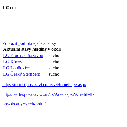
100 cm
Zobrazit podrobnější statistiky
Aktuální stavy hladiny v okolí
LG Zruč nad Sázavou
sucho
LG Kácov
sucho
LG Louňovice
sucho
LG Český Šternberk
sucho
https://tourist.posazavi.com/cz/HomePage.aspx
http://leader.posazavi.com/cz/Area.aspx?AreaId=87
pro-obcany/czech-point/