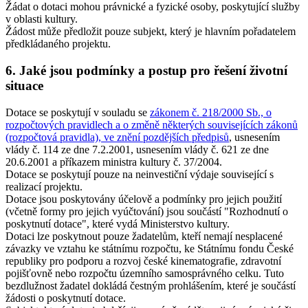
Žádat o dotaci mohou právnické a fyzické osoby, poskytující služby
v oblasti kultury.
Žádost může předložit pouze subjekt, který je hlavním pořadatelem
předkládaného projektu.
6. Jaké jsou podmínky a postup pro řešení životní
situace
Dotace se poskytují v souladu se
zákonem č. 218/2000 Sb., o
rozpočtových pravidlech a o změně některých souvisejících zákonů
(rozpočtová pravidla), ve znění pozdějších předpisů
, usnesením
vlády č. 114 ze dne 7.2.2001, usnesením vlády č. 621 ze dne
20.6.2001 a příkazem ministra kultury č. 37/2004.
Dotace se poskytují pouze na neinvestiční výdaje související s
realizací projektu.
Dotace jsou poskytovány účelově a podmínky pro jejich použití
(včetně formy pro jejich vyúčtování) jsou součástí "Rozhodnutí o
poskytnutí dotace", které vydá Ministerstvo kultury.
Dotaci lze poskytnout pouze žadatelům, kteří nemají nesplacené
závazky ve vztahu ke státnímu rozpočtu, ke Státnímu fondu České
republiky pro podporu a rozvoj české kinematografie, zdravotní
pojišťovně nebo rozpočtu územního samosprávného celku. Tuto
bezdlužnost žadatel dokládá čestným prohlášením, které je součástí
žádosti o poskytnutí dotace.