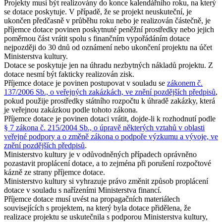
Projekty musí být realizovány do konce kalendářního roku, na který
se dotace poskytuje. V případě, že se projekt neuskuteční, je
ukončen předčasně v průběhu roku nebo je realizován částečně, je
příjemce dotace povinen poskytnuté peněžní prostředky nebo jejich
poměrnou část vrátit spolu s finančním vypořádáním dotace
nejpozději do 30 dnů od oznámení nebo ukončení projektu na účet
Ministerstva kultury.
Dotace se poskytuje jen na úhradu nezbytných nákladů projektu. Z
dotace nesmí být fakticky realizován zisk.
Příjemce dotace je povinen postupovat v souladu se
zákonem č.
137/2006 Sb., o veřejných zakázkách, ve znění pozdějších předpisů
,
pokud použije prostředky státního rozpočtu k úhradě zakázky, která
je veřejnou zakázkou podle tohoto zákona.
Příjemce dotace je povinen dotaci vrátit, dojde-li k rozhodnutí podle
§ 7 zákona č. 215/2004 Sb., o úpravě některých vztahů v oblasti
veřejné podpory a o změně zákona o podpoře výzkumu a vývoje, ve
znění pozdějších předpisů
.
Ministerstvo kultury je v odůvodněných případech oprávněno
pozastavit proplácení dotace, a to zejména při porušení rozpočtové
kázně ze strany příjemce dotace.
Ministerstvo kultury si vyhrazuje právo změnit způsob proplácení
dotace v souladu s nařízeními Ministerstva financí.
Příjemce dotace musí uvést na propagačních materiálech
souvisejících s projektem, na který byla dotace přidělena, že
realizace projektu se uskutečnila s podporou Ministerstva kultury,