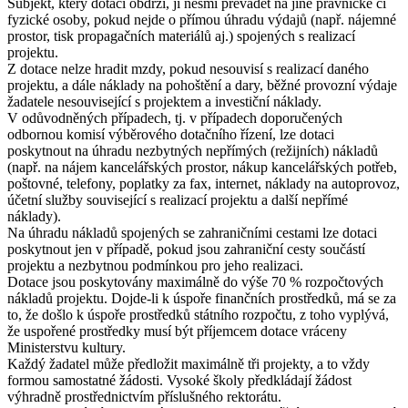
Subjekt, který dotaci obdrží, ji nesmí převádět na jiné právnické či
fyzické osoby, pokud nejde o přímou úhradu výdajů (např. nájemné
prostor, tisk propagačních materiálů aj.) spojených s realizací
projektu.
Z dotace nelze hradit mzdy, pokud nesouvisí s realizací daného
projektu, a dále náklady na pohoštění a dary, běžné provozní výdaje
žadatele nesouvisející s projektem a investiční náklady.
V odůvodněných případech, tj. v případech doporučených
odbornou komisí výběrového dotačního řízení, lze dotaci
poskytnout na úhradu nezbytných nepřímých (režijních) nákladů
(např. na nájem kancelářských prostor, nákup kancelářských potřeb,
poštovné, telefony, poplatky za fax, internet, náklady na autoprovoz,
účetní služby související s realizací projektu a další nepřímé
náklady).
Na úhradu nákladů spojených se zahraničními cestami lze dotaci
poskytnout jen v případě, pokud jsou zahraniční cesty součástí
projektu a nezbytnou podmínkou pro jeho realizaci.
Dotace jsou poskytovány maximálně do výše 70 % rozpočtových
nákladů projektu. Dojde-li k úspoře finančních prostředků, má se za
to, že došlo k úspoře prostředků státního rozpočtu, z toho vyplývá,
že uspořené prostředky musí být příjemcem dotace vráceny
Ministerstvu kultury.
Každý žadatel může předložit maximálně tři projekty, a to vždy
formou samostatné žádosti. Vysoké školy předkládají žádost
výhradně prostřednictvím příslušného rektorátu.