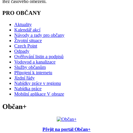
Bez časového omezení.
PRO OBČANY
Aktuality
Kalendář akcí
Návody a rady pro občany
Životní situace
Czech Point
Odpady
Ověřování listin a podpisů
Vodovod a kanalizace
Služby občanům
Připojení k internetu
Jízdní řády
Nabídky práce v regionu
Nabídka práce
Mobilní aplikace V obraze
Občan+
Přejít na portál Občan+