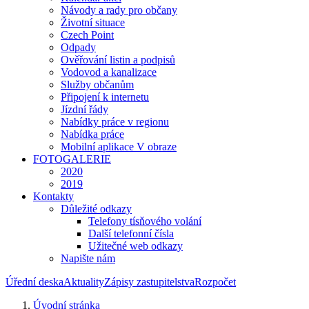
Návody a rady pro občany
Životní situace
Czech Point
Odpady
Ověřování listin a podpisů
Vodovod a kanalizace
Služby občanům
Připojení k internetu
Jízdní řády
Nabídky práce v regionu
Nabídka práce
Mobilní aplikace V obraze
FOTOGALERIE
2020
2019
Kontakty
Důležité odkazy
Telefony tísňového volání
Další telefonní čísla
Užitečné web odkazy
Napište nám
Úřední deska
Aktuality
Zápisy zastupitelstva
Rozpočet
Úvodní stránka