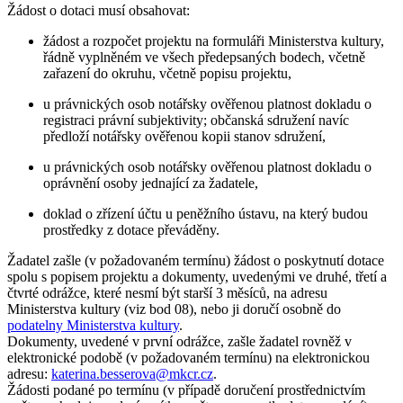
Žádost o dotaci musí obsahovat:
žádost a rozpočet projektu na formuláři Ministerstva kultury,
řádně vyplněném ve všech předepsaných bodech, včetně
zařazení do okruhu, včetně popisu projektu,
u právnických osob notářsky ověřenou platnost dokladu o
registraci právní subjektivity; občanská sdružení navíc
předloží notářsky ověřenou kopii stanov sdružení,
u právnických osob notářsky ověřenou platnost dokladu o
oprávnění osoby jednající za žadatele,
doklad o zřízení účtu u peněžního ústavu, na který budou
prostředky z dotace převáděny.
Žadatel zašle (v požadovaném termínu) žádost o poskytnutí dotace
spolu s popisem projektu a dokumenty, uvedenými ve druhé, třetí a
čtvrté odrážce, které nesmí být starší 3 měsíců, na adresu
Ministerstva kultury (viz bod 08), nebo ji doručí osobně do
podatelny Ministerstva kultury
.
Dokumenty, uvedené v první odrážce, zašle žadatel rovněž v
elektronické podobě (v požadovaném termínu) na elektronickou
adresu:
katerina.besserova@mkcr.cz
.
Žádosti podané po termínu (v případě doručení prostřednictvím