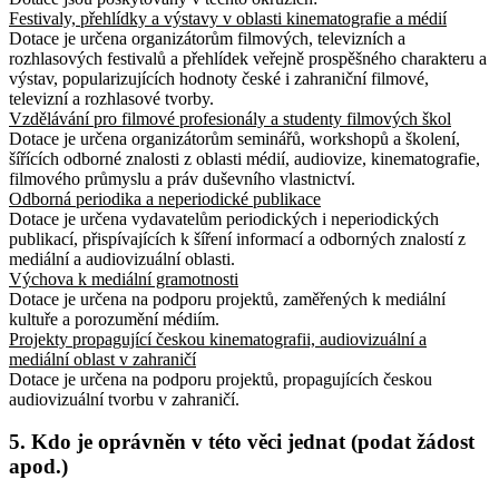
Festivaly, přehlídky a výstavy v oblasti kinematografie a médií
Dotace je určena organizátorům filmových, televizních a
rozhlasových festivalů a přehlídek veřejně prospěšného charakteru a
výstav, popularizujících hodnoty české i zahraniční filmové,
televizní a rozhlasové tvorby.
Vzdělávání pro filmové profesionály a studenty filmových škol
Dotace je určena organizátorům seminářů, workshopů a školení,
šířících odborné znalosti z oblasti médií, audiovize, kinematografie,
filmového průmyslu a práv duševního vlastnictví.
Odborná periodika a neperiodické publikace
Dotace je určena vydavatelům periodických i neperiodických
publikací, přispívajících k šíření informací a odborných znalostí z
mediální a audiovizuální oblasti.
Výchova k mediální gramotnosti
Dotace je určena na podporu projektů, zaměřených k mediální
kultuře a porozumění médiím.
Projekty propagující českou kinematografii, audiovizuální a
mediální oblast v zahraničí
Dotace je určena na podporu projektů, propagujících českou
audiovizuální tvorbu v zahraničí.
5. Kdo je oprávněn v této věci jednat (podat žádost
apod.)