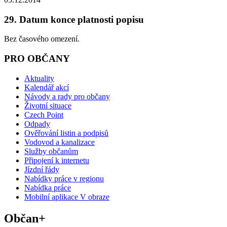
29. Datum konce platnosti popisu
Bez časového omezení.
PRO OBČANY
Aktuality
Kalendář akcí
Návody a rady pro občany
Životní situace
Czech Point
Odpady
Ověřování listin a podpisů
Vodovod a kanalizace
Služby občanům
Připojení k internetu
Jízdní řády
Nabídky práce v regionu
Nabídka práce
Mobilní aplikace V obraze
Občan+