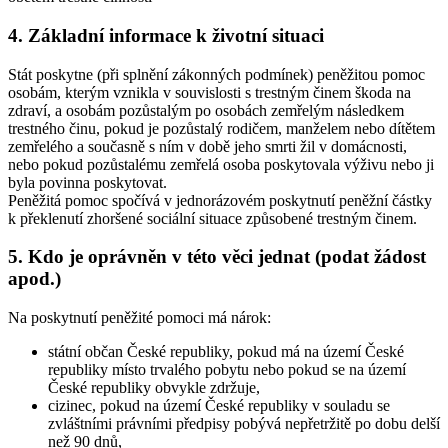
4. Základní informace k životní situaci
Stát poskytne (při splnění zákonných podmínek) peněžitou pomoc
osobám, kterým vznikla v souvislosti s trestným činem škoda na
zdraví, a osobám pozůstalým po osobách zemřelým následkem
trestného činu, pokud je pozůstalý rodičem, manželem nebo dítětem
zemřelého a současně s ním v době jeho smrti žil v domácnosti,
nebo pokud pozůstalému zemřelá osoba poskytovala výživu nebo ji
byla povinna poskytovat.
Peněžitá pomoc spočívá v jednorázovém poskytnutí peněžní částky
k překlenutí zhoršené sociální situace způsobené trestným činem.
5. Kdo je oprávněn v této věci jednat (podat žádost
apod.)
Na poskytnutí peněžité pomoci má nárok:
státní občan České republiky, pokud má na území České
republiky místo trvalého pobytu nebo pokud se na území
České republiky obvykle zdržuje,
cizinec, pokud na území České republiky v souladu se
zvláštními právními předpisy pobývá nepřetržitě po dobu delší
než 90 dnů,