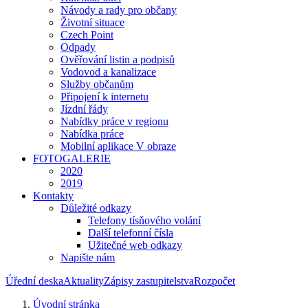
Návody a rady pro občany
Životní situace
Czech Point
Odpady
Ověřování listin a podpisů
Vodovod a kanalizace
Služby občanům
Připojení k internetu
Jízdní řády
Nabídky práce v regionu
Nabídka práce
Mobilní aplikace V obraze
FOTOGALERIE
2020
2019
Kontakty
Důležité odkazy
Telefony tísňového volání
Další telefonní čísla
Užitečné web odkazy
Napište nám
Úřední deska
Aktuality
Zápisy zastupitelstva
Rozpočet
Úvodní stránka