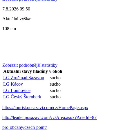
7.8.2026 09:50
Aktuální výška:
108 cm
Zobrazit podrobnější statistiky
Aktuální stavy hladiny v okolí
LG Zruč nad Sázavou
sucho
LG Kácov
sucho
LG Louňovice
sucho
LG Český Šternberk
sucho
https://tourist.posazavi.com/cz/HomePage.aspx
http://leader.posazavi.com/cz/Area.aspx?AreaId=87
pro-obcany/czech-point/