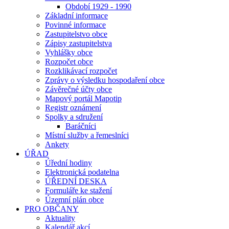
Období 1929 - 1990
Základní informace
Povinné informace
Zastupitelstvo obce
Zápisy zastupitelstva
Vyhlášky obce
Rozpočet obce
Rozklikávací rozpočet
Zprávy o výsledku hospodaření obce
Závěrečné účty obce
Mapový portál Mapotip
Registr oznámení
Spolky a sdružení
Baráčníci
Místní služby a řemeslníci
Ankety
ÚŘAD
Úřední hodiny
Elektronická podatelna
ÚŘEDNÍ DESKA
Formuláře ke stažení
Územní plán obce
PRO OBČANY
Aktuality
Kalendář akcí