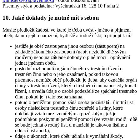
Ministerstvo spravedlnosti
- odbor odškodňování
Písemný styk a podatelna: Vyšehradská 16, 128 10 Praha 2
10. Jaké doklady je nutné mít s sebou
Musíte předložit žádost, ve které je třeba uvést - jméno a příjmení
oběti, datum jejího narození, bydliště a rodné číslo, a připojit k ní:
jestliže je oběť zastoupena jinou osobou (zástupcem) na
základě zákonného zastoupení (např. nezletilé dítě svým
rodičem) nebo na základě dohody o plné moci - oprávnění
jednat jménem oběti,
poslední rozhodnutí orgánu činného v trestním řízení o
trestném činu nebo o jeho oznámení, pokud takovou
písemnost nemůže oběť předložit, je třeba, aby označila orgán
činný v trestním řízení, který o trestném činu naposledy konal
řízení, a uvedla údaje o osobě podezřelé ze spáchání trestného
činu, pokud je jí tato osoba známa,
pokud o peněžitou pomoc žádá osoba pozůstalá - úmrtní list
osoby následkem trestného činu zemřelé a listiny, které
dokládají vztah mezi zemřelým a pozůstalým, jež je
podmínkou poskytnutí peněžité pomoci (ve vztahu rodič - dítě
se bude jednat o rodný list, u manželů je takovou listinou
oddací list apod.),
údaje o úkonech, které oběť učinila k vymáhání škody,