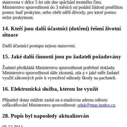
stanovena v délce 5 let ode dne spáchání trestného činu.
Ministerstvo spravedlnosti do 3 měsíců od podání žádosti peněžitou
pomoc buď poskytne, nebo oběti sdělí důvody, pro které pomoc
nelze poskytnout.
14. Kteří jsou další účastníci (dotčení) řešení životní
situace
Další účastníci postupu nejsou stanoveni.
15. Jaké další činnosti jsou po žadateli požadovány
Žadatel předkládá Ministerstvu spravedlnosti potřebné doklady.
Ministerstvo spravedlnosti dále zkoumá, zda a v jaké míře žadatel
využil zákonných práv k vymožení náhrady škody na pachateli.
16. Elektronická služba, kterou lze využít
Případný dotaz můžete zaslat na e-mailovou adresu odboru
odškodňování Ministerstva spravedlnosti:
odsk@msp.justice.cz
.
28. Popis byl naposledy aktualizován
05.12.2014