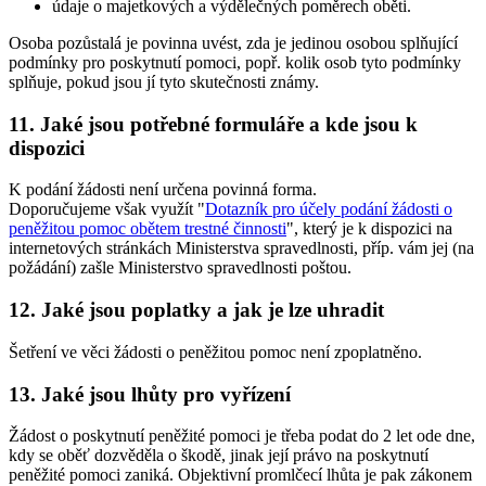
údaje o majetkových a výdělečných poměrech oběti.
Osoba pozůstalá je povinna uvést, zda je jedinou osobou splňující
podmínky pro poskytnutí pomoci, popř. kolik osob tyto podmínky
splňuje, pokud jsou jí tyto skutečnosti známy.
11. Jaké jsou potřebné formuláře a kde jsou k
dispozici
K podání žádosti není určena povinná forma.
Doporučujeme však využít "
Dotazník pro účely podání žádosti o
peněžitou pomoc obětem trestné činnosti
", který je k dispozici na
internetových stránkách Ministerstva spravedlnosti, příp. vám jej (na
požádání) zašle Ministerstvo spravedlnosti poštou.
12. Jaké jsou poplatky a jak je lze uhradit
Šetření ve věci žádosti o peněžitou pomoc není zpoplatněno.
13. Jaké jsou lhůty pro vyřízení
Žádost o poskytnutí peněžité pomoci je třeba podat do 2 let ode dne,
kdy se oběť dozvěděla o škodě, jinak její právo na poskytnutí
peněžité pomoci zaniká. Objektivní promlčecí lhůta je pak zákonem