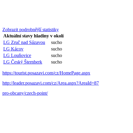
Zobrazit podrobnější statistiky
Aktuální stavy hladiny v okolí
LG Zruč nad Sázavou
sucho
LG Kácov
sucho
LG Louňovice
sucho
LG Český Šternberk
sucho
https://tourist.posazavi.com/cz/HomePage.aspx
http://leader.posazavi.com/cz/Area.aspx?AreaId=87
pro-obcany/czech-point/