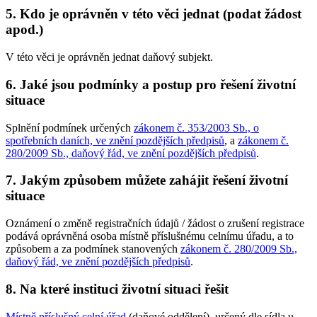
5. Kdo je oprávněn v této věci jednat (podat žádost
apod.)
V této věci je oprávněn jednat daňový subjekt.
6. Jaké jsou podmínky a postup pro řešení životní
situace
Splnění podmínek určených
zákonem č. 353/2003 Sb., o
spotřebních daních, ve znění pozdějších předpisů
, a
zákonem č.
280/2009 Sb., daňový řád, ve znění pozdějších předpisů
.
7. Jakým způsobem můžete zahájit řešení životní
situace
Oznámení o změně registračních údajů / žádost o zrušení registrace
podává oprávněná osoba místně příslušnému celnímu úřadu, a to
způsobem a za podmínek stanovených
zákonem č. 280/2009 Sb.,
daňový řád, ve znění pozdějších předpisů
.
8. Na které instituci životní situaci řešit
Místně příslušný celní úřad
(daňové oddělení), určený dle sídla u