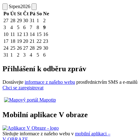
Srpen
2026
Po
Út
St
Čt
Pá
So
Ne
27
28
29
30
31
1
2
3
4
5
6
7
8
9
10
11
12
13
14
15
16
17
18
19
20
21
22
23
24
25
26
27
28
29
30
31
1
2
3
4
5
6
Přihlášení k odběru zpráv
Dostávejte
informace z našeho webu
prostřednictvím SMS a e-mailů
Chci se zaregistrovat
Mobilní aplikace V obraze
Sledujte informace z našeho webu v
mobilní aplikaci –
V OBRAZE.