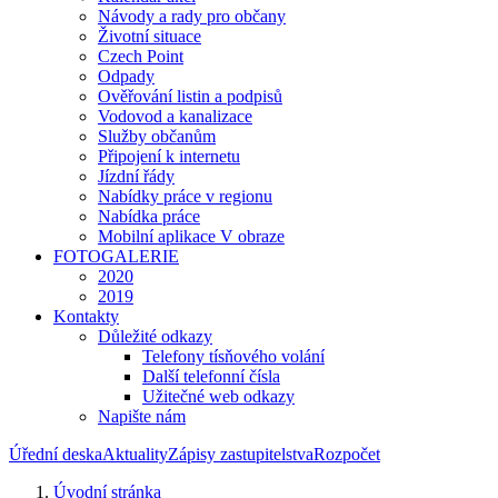
Návody a rady pro občany
Životní situace
Czech Point
Odpady
Ověřování listin a podpisů
Vodovod a kanalizace
Služby občanům
Připojení k internetu
Jízdní řády
Nabídky práce v regionu
Nabídka práce
Mobilní aplikace V obraze
FOTOGALERIE
2020
2019
Kontakty
Důležité odkazy
Telefony tísňového volání
Další telefonní čísla
Užitečné web odkazy
Napište nám
Úřední deska
Aktuality
Zápisy zastupitelstva
Rozpočet
Úvodní stránka