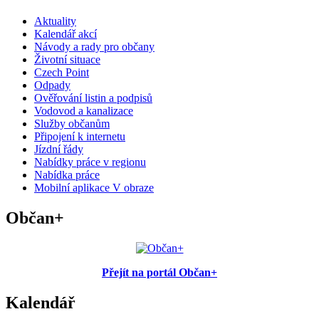
Aktuality
Kalendář akcí
Návody a rady pro občany
Životní situace
Czech Point
Odpady
Ověřování listin a podpisů
Vodovod a kanalizace
Služby občanům
Připojení k internetu
Jízdní řády
Nabídky práce v regionu
Nabídka práce
Mobilní aplikace V obraze
Občan+
Přejít na portál Občan+
Kalendář