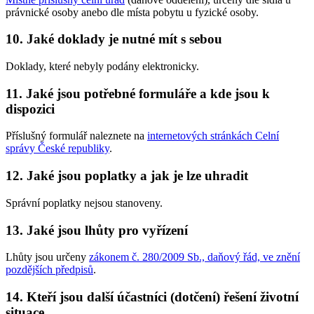
právnické osoby anebo dle místa pobytu u fyzické osoby.
10. Jaké doklady je nutné mít s sebou
Doklady, které nebyly podány elektronicky.
11. Jaké jsou potřebné formuláře a kde jsou k
dispozici
Příslušný formulář naleznete na
internetových stránkách Celní
správy České republiky
.
12. Jaké jsou poplatky a jak je lze uhradit
Správní poplatky nejsou stanoveny.
13. Jaké jsou lhůty pro vyřízení
Lhůty jsou určeny
zákonem č. 280/2009 Sb., daňový řád, ve znění
pozdějších předpisů
.
14. Kteří jsou další účastníci (dotčení) řešení životní
situace