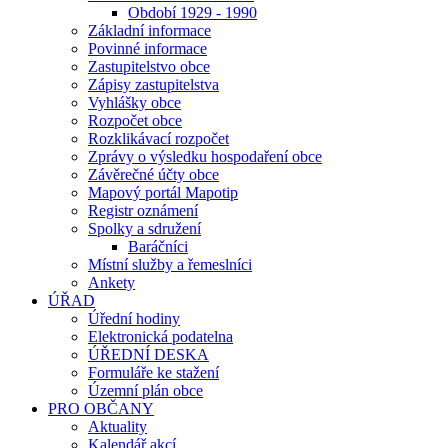
Období 1929 - 1990
Základní informace
Povinné informace
Zastupitelstvo obce
Zápisy zastupitelstva
Vyhlášky obce
Rozpočet obce
Rozklikávací rozpočet
Zprávy o výsledku hospodaření obce
Závěrečné účty obce
Mapový portál Mapotip
Registr oznámení
Spolky a sdružení
Baráčníci
Místní služby a řemeslníci
Ankety
ÚŘAD
Úřední hodiny
Elektronická podatelna
ÚŘEDNÍ DESKA
Formuláře ke stažení
Územní plán obce
PRO OBČANY
Aktuality
Kalendář akcí