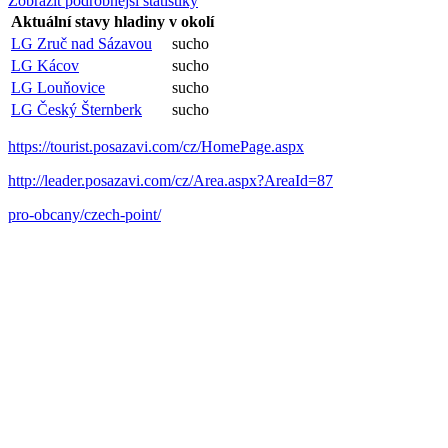
Zobrazit podrobnější statistiky
Aktuální stavy hladiny v okolí
LG Zruč nad Sázavou
sucho
LG Kácov
sucho
LG Louňovice
sucho
LG Český Šternberk
sucho
https://tourist.posazavi.com/cz/HomePage.aspx
http://leader.posazavi.com/cz/Area.aspx?AreaId=87
pro-obcany/czech-point/