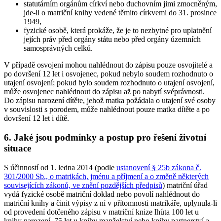
statutárním orgánům církví nebo duchovním jimi zmocněným,
jde-li o matriční knihy vedené těmito církvemi do 31. prosince
1949,
fyzické osobě, která prokáže, že je to nezbytné pro uplatnění
jejích práv před orgány státu nebo před orgány územních
samosprávných celků.
V případě osvojení mohou nahlédnout do zápisu pouze osvojitelé a
po dovršení 12 let i osvojenec, pokud nebylo soudem rozhodnuto o
utajení osvojení; pokud bylo soudem rozhodnuto o utajení osvojení,
může osvojenec nahlédnout do zápisu až po nabytí svéprávnosti.
Do zápisu narození dítěte, jehož matka požádala o utajení své osoby
v souvislosti s porodem, může nahlédnout pouze matka dítěte a po
dovršení 12 let i dítě.
6. Jaké jsou podmínky a postup pro řešení životní
situace
S účinností od 1. ledna 2014 (podle
ustanovení § 25b zákona č.
301/2000 Sb., o matrikách, jménu a příjmení a o změně některých
souvisejících zákonů, ve znění pozdějších předpisů
) matriční úřad
vydá fyzické osobě matriční doklad nebo povolí nahlédnout do
matriční knihy a činit výpisy z ní v přítomnosti matrikáře, uplynula-li
od provedení dotčeného zápisu v matriční knize lhůta 100 let u
knihy narození, 75 let u knihy manželství nebo knihy partnerství a