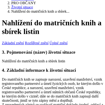
PRO OBČANY
Životní situace
Nahlížení do matričních knih a sbírek...
Nahlížení do matričních knih a
sbírek listin
Základní znění
Rozšířené znění
Úplné znění
3. Pojmenování (název) životní situace
Nahlížení do matričních knih a sbírek listin
4. Základní informace k životní situaci
Do matričních knih se zapisuje narození, uzavření manželství, vznik
registrovaného partnerství a úmrtí fyzických osob, ke kterým došlo v
České republice, a narození, uzavření manželství, vznik
registrovaného partnerství a úmrtí státních občanů České republiky,
ke kterým došlo v cizině; dále se do matričních knih zapisují další
skutečnosti, jimiž se tyto zápisy mění a doplňují.
Z provedených zápisů se vydávají matriční doklady (rodný, oddací a