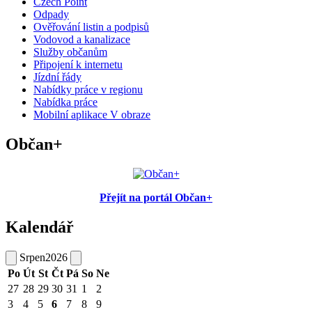
Czech Point
Odpady
Ověřování listin a podpisů
Vodovod a kanalizace
Služby občanům
Připojení k internetu
Jízdní řády
Nabídky práce v regionu
Nabídka práce
Mobilní aplikace V obraze
Občan+
Přejít na portál Občan+
Kalendář
Srpen
2026
Po
Út
St
Čt
Pá
So
Ne
27
28
29
30
31
1
2
3
4
5
6
7
8
9