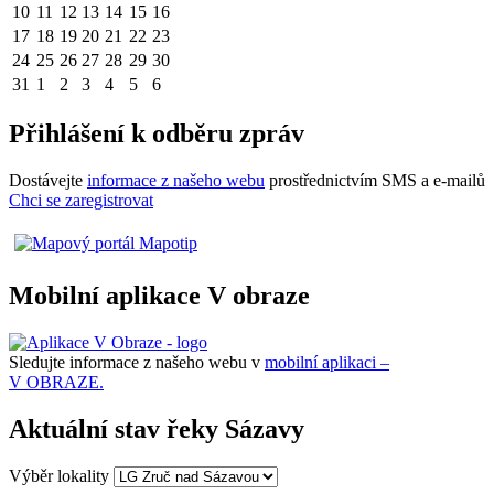
10
11
12
13
14
15
16
17
18
19
20
21
22
23
24
25
26
27
28
29
30
31
1
2
3
4
5
6
Přihlášení k odběru zpráv
Dostávejte
informace z našeho webu
prostřednictvím SMS a e-mailů
Chci se zaregistrovat
Mobilní aplikace V obraze
Sledujte informace z našeho webu v
mobilní aplikaci –
V OBRAZE.
Aktuální stav řeky Sázavy
Výběr lokality