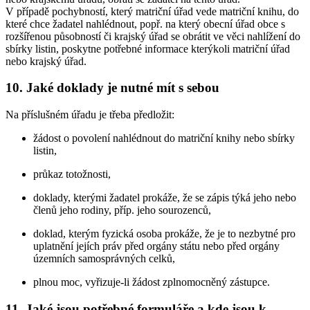
V případě pochybností, který matriční úřad vede matriční knihu, do
které chce žadatel nahlédnout, popř. na který obecní úřad obce s
rozšířenou působností či krajský úřad se obrátit ve věci nahlížení do
sbírky listin, poskytne potřebné informace kterýkoli matriční úřad
nebo krajský úřad.
10. Jaké doklady je nutné mít s sebou
Na příslušném úřadu je třeba předložit:
žádost o povolení nahlédnout do matriční knihy nebo sbírky
listin,
průkaz totožnosti,
doklady, kterými žadatel prokáže, že se zápis týká jeho nebo
členů jeho rodiny, příp. jeho sourozenců,
doklad, kterým fyzická osoba prokáže, že je to nezbytné pro
uplatnění jejích práv před orgány státu nebo před orgány
územních samosprávných celků,
plnou moc, vyřizuje-li žádost zplnomocněný zástupce.
11. Jaké jsou potřebné formuláře a kde jsou k