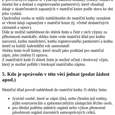
úmrtní list a doklad o registrovaném partnerství), které obsahují
údaje o skutečnostech zapsaných v matriční knize podle stavu ke dni
jeho vydání.
Oprávněná osoba se může nahlédnutím do matriční knihy seznámit
se všemi údaji zapsanými v matriční knize (tj. včetně dodatečných
záznamů a oprav).
Dále je možné nahlédnout do sbírek listin a činit z nich výpisy za
přítomnosti matrikáře; sbírku listin vede matriční úřad pro knihu
narození, knihu manželství, knihu registrovaného partnerství a knihu
úmrtí za každý kalendářní rok samostatně.
Sbírku listin tvoří listiny, které slouží jako podklad pro matriční
zápis, jeho změnu či opravu.
Z matričních knih či sbírek listin je možné učinit i doslovný výpis,
který je možné pořídit i fotokopií matričního zápisu.
5. Kdo je oprávněn v této věci jednat (podat žádost
apod.)
Matriční úřad povolí nahlédnutí do matriční knihy či sbírky listin:
fyzické osobě, které se zápis týká, nebo členům její rodiny,
jejím sourozencům a zplnomocněným zástupcům těchto osob,
pro úřední potřebu státních orgánů nebo výkon přenesené
působnosti orgánů územních samosprávných celků,