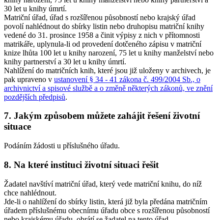
30 let u knihy úmrtí.
Matriční úřad, úřad s rozšířenou působností nebo krajský úřad
povolí nahlédnout do sbírky listin nebo druhopisu matriční knihy
vedené do 31. prosince 1958 a činit výpisy z nich v přítomnosti
matrikáře, uplynula-li od provedení dotčeného zápisu v matriční
knize lhůta 100 let u knihy narození, 75 let u knihy manželství nebo
knihy partnerství a 30 let u knihy úmrtí.
Nahlížení do matričních knih, které jsou již uloženy v archivech, je
pak upraveno v
ustanovení § 34 - 41 zákona č. 499/2004 Sb., o
archivnictví a spisové službě a o změně některých zákonů, ve znění
pozdějších předpisů
.
7. Jakým způsobem můžete zahájit řešení životní
situace
Podáním žádosti u příslušného úřadu.
8. Na které instituci životní situaci řešit
Žadatel navštíví matriční úřad, který vede matriční knihu, do níž
chce nahlédnout.
Jde-li o nahlížení do sbírky listin, která již byla předána matričním
úřadem příslušnému obecnímu úřadu obce s rozšířenou působností
nebo krajskému úřadu, obrátí se žadatel na tento úřad.