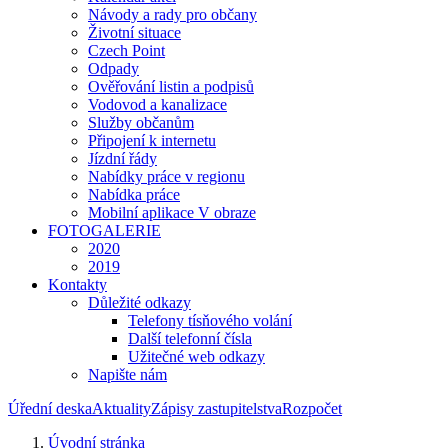
Návody a rady pro občany
Životní situace
Czech Point
Odpady
Ověřování listin a podpisů
Vodovod a kanalizace
Služby občanům
Připojení k internetu
Jízdní řády
Nabídky práce v regionu
Nabídka práce
Mobilní aplikace V obraze
FOTOGALERIE
2020
2019
Kontakty
Důležité odkazy
Telefony tísňového volání
Další telefonní čísla
Užitečné web odkazy
Napište nám
Úřední deska
Aktuality
Zápisy zastupitelstva
Rozpočet
Úvodní stránka