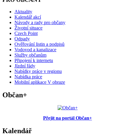
Aktuality
Kalendář akcí
Návody a rady pro občany
Životní situace
Czech Point
Odpady
Ověřování listin a podpisů
Vodovod a kanalizace
Služby občanům
Připojení k internetu
Jízdní řády
Nabídky práce v regionu
Nabídka práce
Mobilní aplikace V obraze
Občan+
Přejít na portál Občan+
Kalendář