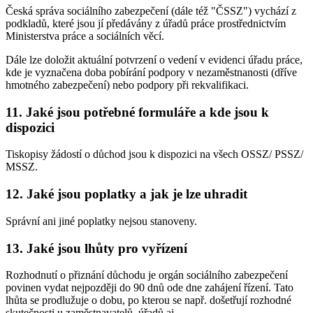
Česká správa sociálního zabezpečení (dále též "ČSSZ") vychází z
podkladů, které jsou jí předávány z úřadů práce prostřednictvím
Ministerstva práce a sociálních věcí.
Dále lze doložit aktuální potvrzení o vedení v evidenci úřadu práce,
kde je vyznačena doba pobírání podpory v nezaměstnanosti (dříve
hmotného zabezpečení) nebo podpory při rekvalifikaci.
11. Jaké jsou potřebné formuláře a kde jsou k
dispozici
Tiskopisy žádostí o důchod jsou k dispozici na všech OSSZ/ PSSZ/
MSSZ.
12. Jaké jsou poplatky a jak je lze uhradit
Správní ani jiné poplatky nejsou stanoveny.
13. Jaké jsou lhůty pro vyřízení
Rozhodnutí o přiznání důchodu je orgán sociálního zabezpečení
povinen vydat nejpozději do 90 dnů ode dne zahájení řízení. Tato
lhůta se prodlužuje o dobu, po kterou se např. došetřují rozhodné
skutečnosti u zaměstnavatelů, úřadů aj.