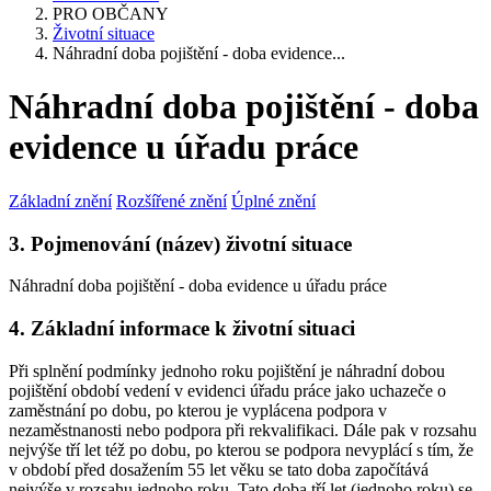
PRO OBČANY
Životní situace
Náhradní doba pojištění - doba evidence...
Náhradní doba pojištění - doba
evidence u úřadu práce
Základní znění
Rozšířené znění
Úplné znění
3. Pojmenování (název) životní situace
Náhradní doba pojištění - doba evidence u úřadu práce
4. Základní informace k životní situaci
Při splnění podmínky jednoho roku pojištění je náhradní dobou
pojištění období vedení v evidenci úřadu práce jako uchazeče o
zaměstnání po dobu, po kterou je vyplácena podpora v
nezaměstnanosti nebo podpora při rekvalifikaci. Dále pak v rozsahu
nejvýše tří let též po dobu, po kterou se podpora nevyplácí s tím, že
v období před dosažením 55 let věku se tato doba započítává
nejvýše v rozsahu jednoho roku. Tato doba tří let (jednoho roku) se