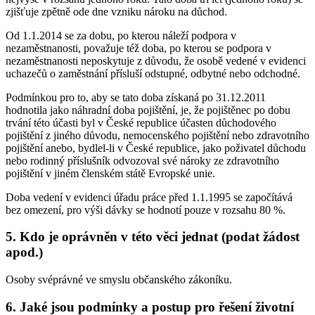
zjišťuje zpětně ode dne vzniku nároku na důchod.
Od 1.1.2014 se za dobu, po kterou náleží podpora v
nezaměstnanosti, považuje též doba, po kterou se podpora v
nezaměstnanosti neposkytuje z důvodu, že osobě vedené v evidenci
uchazečů o zaměstnání přísluší odstupné, odbytné nebo odchodné.
Podmínkou pro to, aby se tato doba získaná po 31.12.2011
hodnotila jako náhradní doba pojištění, je, že pojištěnec po dobu
trvání této účasti byl v České republice účasten důchodového
pojištění z jiného důvodu, nemocenského pojištění nebo zdravotního
pojištění anebo, bydlel-li v České republice, jako poživatel důchodu
nebo rodinný příslušník odvozoval své nároky ze zdravotního
pojištění v jiném členském státě Evropské unie.
Doba vedení v evidenci úřadu práce před 1.1.1995 se započítává
bez omezení, pro výši dávky se hodnotí pouze v rozsahu 80 %.
5. Kdo je oprávněn v této věci jednat (podat žádost
apod.)
Osoby svéprávné ve smyslu občanského zákoníku.
6. Jaké jsou podmínky a postup pro řešení životní