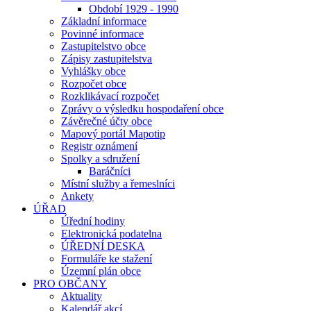
Období 1929 - 1990
Základní informace
Povinné informace
Zastupitelstvo obce
Zápisy zastupitelstva
Vyhlášky obce
Rozpočet obce
Rozklikávací rozpočet
Zprávy o výsledku hospodaření obce
Závěrečné účty obce
Mapový portál Mapotip
Registr oznámení
Spolky a sdružení
Baráčníci
Místní služby a řemeslníci
Ankety
ÚŘAD
Úřední hodiny
Elektronická podatelna
ÚŘEDNÍ DESKA
Formuláře ke stažení
Územní plán obce
PRO OBČANY
Aktuality
Kalendář akcí