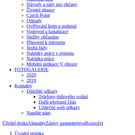
Návody a rady pro občany
Životní situace
Czech Point
Odpady
Ověřování listin a podpisů
Vodovod a kanalizace
Služby občanům
Připojení k internetu
Jízdní řády
Nabídky práce v regionu
Nabídka práce
Mobilní aplikace V obraze
FOTOGALERIE
2020
2019
Kontakty
Důležité odkazy
Telefony tísňového volání
Další telefonní čísla
Užitečné web odkazy
Napište nám
Úřední deska
Aktuality
Zápisy zastupitelstva
Rozpočet
Úvodní stránka