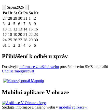
Srpen
2026
Po
Út
St
Čt
Pá
So
Ne
27
28
29
30
31
1
2
3
4
5
6
7
8
9
10
11
12
13
14
15
16
17
18
19
20
21
22
23
24
25
26
27
28
29
30
31
1
2
3
4
5
6
Přihlášení k odběru zpráv
Dostávejte
informace z našeho webu
prostřednictvím SMS a e-mailů
Chci se zaregistrovat
Mobilní aplikace V obraze
Sledujte informace z našeho webu v
mobilní aplikaci –