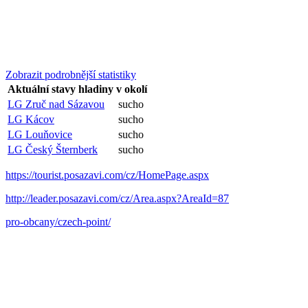
Zobrazit podrobnější statistiky
Aktuální stavy hladiny v okolí
LG Zruč nad Sázavou
sucho
LG Kácov
sucho
LG Louňovice
sucho
LG Český Šternberk
sucho
https://tourist.posazavi.com/cz/HomePage.aspx
http://leader.posazavi.com/cz/Area.aspx?AreaId=87
pro-obcany/czech-point/