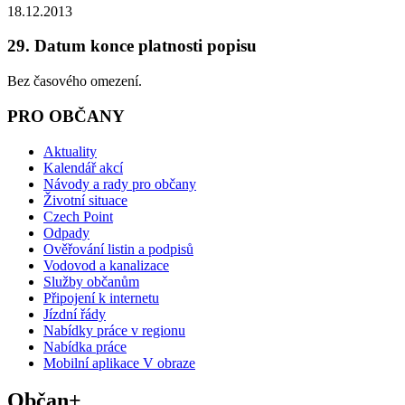
18.12.2013
29. Datum konce platnosti popisu
Bez časového omezení.
PRO OBČANY
Aktuality
Kalendář akcí
Návody a rady pro občany
Životní situace
Czech Point
Odpady
Ověřování listin a podpisů
Vodovod a kanalizace
Služby občanům
Připojení k internetu
Jízdní řády
Nabídky práce v regionu
Nabídka práce
Mobilní aplikace V obraze
Občan+