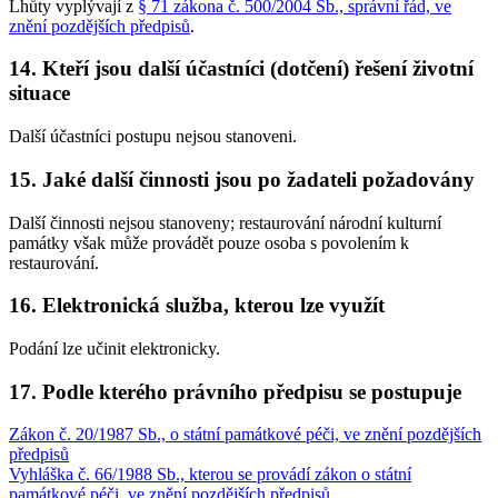
Lhůty vyplývají z
§ 71 zákona č. 500/2004 Sb., správní řád, ve
znění pozdějších předpisů
.
14. Kteří jsou další účastníci (dotčení) řešení životní
situace
Další účastníci postupu nejsou stanoveni.
15. Jaké další činnosti jsou po žadateli požadovány
Další činnosti nejsou stanoveny; restaurování národní kulturní
památky však může provádět pouze osoba s povolením k
restaurování.
16. Elektronická služba, kterou lze využít
Podání lze učinit elektronicky.
17. Podle kterého právního předpisu se postupuje
Zákon č. 20/1987 Sb., o státní památkové péči, ve znění pozdějších
předpisů
Vyhláška č. 66/1988 Sb., kterou se provádí zákon o státní
památkové péči, ve znění pozdějších předpisů