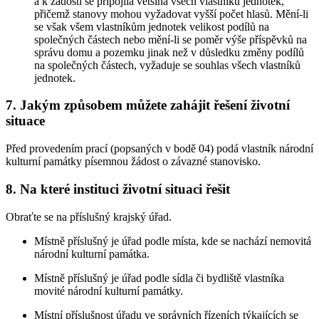
a k žádosti se připojila většina všech vlastníků jednotek,
přičemž stanovy mohou vyžadovat vyšší počet hlasů. Mění-li
se však všem vlastníkům jednotek velikost podílů na
společných částech nebo mění-li se poměr výše příspěvků na
správu domu a pozemku jinak než v důsledku změny podílů
na společných částech, vyžaduje se souhlas všech vlastníků
jednotek.
7. Jakým způsobem můžete zahájit řešení životní
situace
Před provedením prací (popsaných v bodě 04) podá vlastník národní
kulturní památky písemnou žádost o závazné stanovisko.
8. Na které instituci životní situaci řešit
Obraťte se na příslušný krajský úřad.
Místně příslušný je úřad podle místa, kde se nachází nemovitá
národní kulturní památka.
Místně příslušný je úřad podle sídla či bydliště vlastníka
movité národní kulturní památky.
Místní příslušnost úřadu ve správních řízeních týkajících se