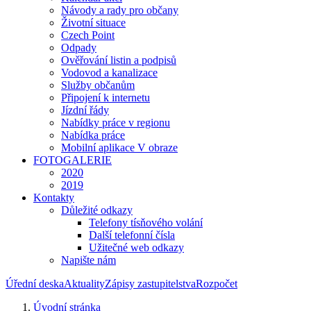
Návody a rady pro občany
Životní situace
Czech Point
Odpady
Ověřování listin a podpisů
Vodovod a kanalizace
Služby občanům
Připojení k internetu
Jízdní řády
Nabídky práce v regionu
Nabídka práce
Mobilní aplikace V obraze
FOTOGALERIE
2020
2019
Kontakty
Důležité odkazy
Telefony tísňového volání
Další telefonní čísla
Užitečné web odkazy
Napište nám
Úřední deska
Aktuality
Zápisy zastupitelstva
Rozpočet
Úvodní stránka