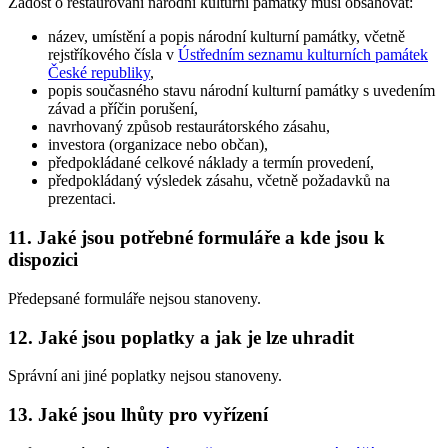
Žádost o restaurování národní kulturní památky musí obsahovat:
název, umístění a popis národní kulturní památky, včetně
rejstříkového čísla v
Ústředním seznamu kulturních památek
České republiky
,
popis současného stavu národní kulturní památky s uvedením
závad a příčin porušení,
navrhovaný způsob restaurátorského zásahu,
investora (organizace nebo občan),
předpokládané celkové náklady a termín provedení,
předpokládaný výsledek zásahu, včetně požadavků na
prezentaci.
11. Jaké jsou potřebné formuláře a kde jsou k
dispozici
Předepsané formuláře nejsou stanoveny.
12. Jaké jsou poplatky a jak je lze uhradit
Správní ani jiné poplatky nejsou stanoveny.
13. Jaké jsou lhůty pro vyřízení