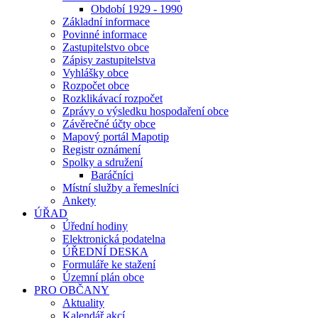
Období 1929 - 1990
Základní informace
Povinné informace
Zastupitelstvo obce
Zápisy zastupitelstva
Vyhlášky obce
Rozpočet obce
Rozklikávací rozpočet
Zprávy o výsledku hospodaření obce
Závěrečné účty obce
Mapový portál Mapotip
Registr oznámení
Spolky a sdružení
Baráčníci
Místní služby a řemeslníci
Ankety
ÚŘAD
Úřední hodiny
Elektronická podatelna
ÚŘEDNÍ DESKA
Formuláře ke stažení
Územní plán obce
PRO OBČANY
Aktuality
Kalendář akcí