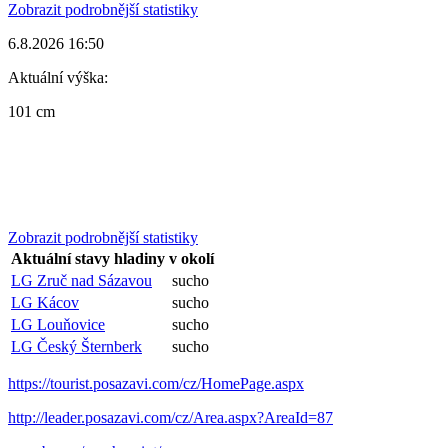
Zobrazit podrobnější statistiky
6.8.2026 16:50
Aktuální výška:
101 cm
Zobrazit podrobnější statistiky
Aktuální stavy hladiny v okolí
LG Zruč nad Sázavou
sucho
LG Kácov
sucho
LG Louňovice
sucho
LG Český Šternberk
sucho
https://tourist.posazavi.com/cz/HomePage.aspx
http://leader.posazavi.com/cz/Area.aspx?AreaId=87