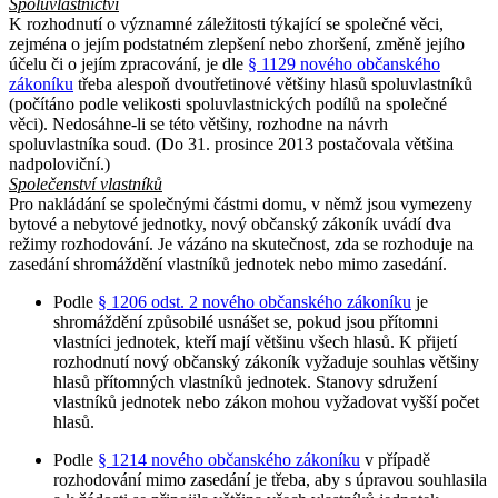
Spoluvlastnictví
K rozhodnutí o významné záležitosti týkající se společné věci,
zejména o jejím podstatném zlepšení nebo zhoršení, změně jejího
účelu či o jejím zpracování, je dle
§ 1129 nového občanského
zákoníku
třeba alespoň dvoutřetinové většiny hlasů spoluvlastníků
(počítáno podle velikosti spoluvlastnických podílů na společné
věci). Nedosáhne-li se této většiny, rozhodne na návrh
spoluvlastníka soud. (Do 31. prosince 2013 postačovala většina
nadpoloviční.)
Společenství vlastníků
Pro nakládání se společnými částmi domu, v němž jsou vymezeny
bytové a nebytové jednotky, nový občanský zákoník uvádí dva
režimy rozhodování. Je vázáno na skutečnost, zda se rozhoduje na
zasedání shromáždění vlastníků jednotek nebo mimo zasedání.
Podle
§ 1206 odst. 2 nového občanského zákoníku
je
shromáždění způsobilé usnášet se, pokud jsou přítomni
vlastníci jednotek, kteří mají většinu všech hlasů. K přijetí
rozhodnutí nový občanský zákoník vyžaduje souhlas většiny
hlasů přítomných vlastníků jednotek. Stanovy sdružení
vlastníků jednotek nebo zákon mohou vyžadovat vyšší počet
hlasů.
Podle
§ 1214 nového občanského zákoníku
v případě
rozhodování mimo zasedání je třeba, aby s úpravou souhlasila