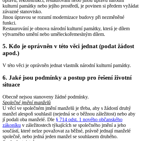
opravu, rekonstrukci, restaurování nebo jinou úpravu národní
kulturní památky nebo jejího prostředí, je povinen si předem vyžádat
závazné stanovisko.
Jinou úpravou se rozumí modernizace budovy při nezměněné
funkci.
Restaurování je obnova národní kulturní památky, která je dílem
výtvarného umění nebo uměleckořemeslným dílem.
5. Kdo je oprávněn v této věci jednat (podat žádost
apod.)
V této věci je oprávněn jednat vlastník národní kulturní památky.
6. Jaké jsou podmínky a postup pro řešení životní
situace
Obecně nejsou stanoveny žádné podmínky.
Společné jmění manželů
U věcí ve společném jmění manželů je třeba, aby s žádostí druhý
manžel alespoň souhlasil (nejedná se o běžnou záležitost) nebo aby
jí podali oba manželé. Dle
§ 714 odst. 1 nového občanského
zákoníku
v záležitostech týkajících se společného jmění a jeho
součástí, které nelze považovat za běžné, právně jednají manželé
společně, nebo jedná jeden manžel se souhlasem druhého.