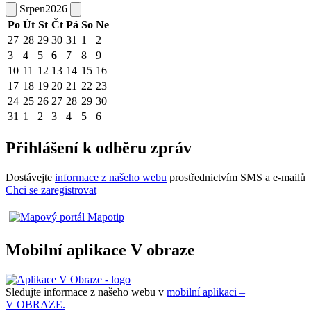
Srpen
2026
Po
Út
St
Čt
Pá
So
Ne
27
28
29
30
31
1
2
3
4
5
6
7
8
9
10
11
12
13
14
15
16
17
18
19
20
21
22
23
24
25
26
27
28
29
30
31
1
2
3
4
5
6
Přihlášení k odběru zpráv
Dostávejte
informace z našeho webu
prostřednictvím SMS a e-mailů
Chci se zaregistrovat
Mobilní aplikace V obraze
Sledujte informace z našeho webu v
mobilní aplikaci –
V OBRAZE.