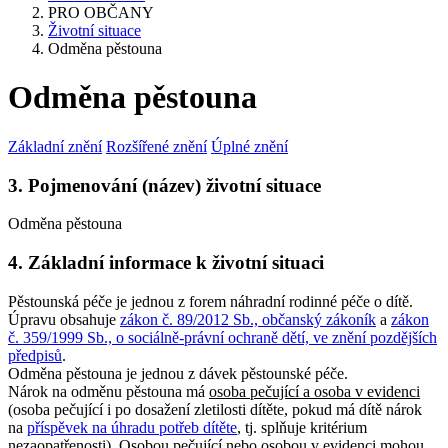
PRO OBČANY
Životní situace
Odměna pěstouna
Odměna pěstouna
Základní znění
Rozšířené znění
Úplné znění
3. Pojmenování (název) životní situace
Odměna pěstouna
4. Základní informace k životní situaci
Pěstounská péče je jednou z forem náhradní rodinné péče o dítě.
Úpravu obsahuje
zákon č. 89/2012 Sb., občanský zákoník
a
zákon
č. 359/1999 Sb., o sociálně-právní ochraně dětí, ve znění pozdějších
předpisů
.
Odměna pěstouna je jednou z dávek pěstounské péče.
Nárok na odměnu pěstouna má
osoba pečující a osoba v evidenci
(osoba pečující i po dosažení zletilosti dítěte, pokud má dítě nárok
na
příspěvek na úhradu potřeb dítěte
, tj. splňuje kritérium
nezaopatřenosti). Osobou pečující nebo osobou v evidenci mohou