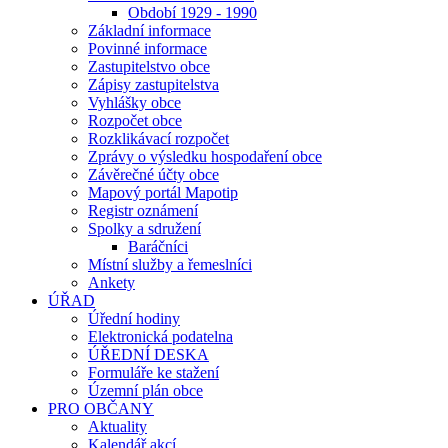
Období 1929 - 1990
Základní informace
Povinné informace
Zastupitelstvo obce
Zápisy zastupitelstva
Vyhlášky obce
Rozpočet obce
Rozklikávací rozpočet
Zprávy o výsledku hospodaření obce
Závěrečné účty obce
Mapový portál Mapotip
Registr oznámení
Spolky a sdružení
Baráčníci
Místní služby a řemeslníci
Ankety
ÚŘAD
Úřední hodiny
Elektronická podatelna
ÚŘEDNÍ DESKA
Formuláře ke stažení
Územní plán obce
PRO OBČANY
Aktuality
Kalendář akcí