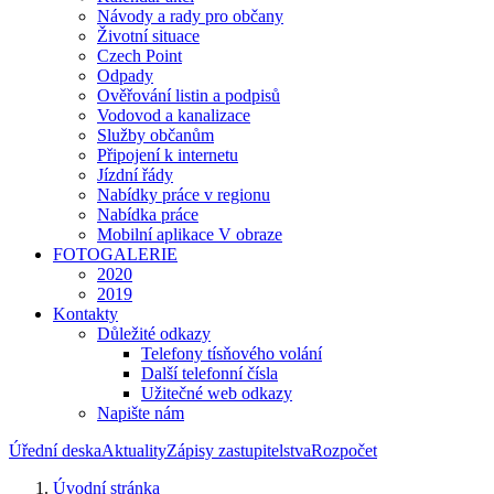
Návody a rady pro občany
Životní situace
Czech Point
Odpady
Ověřování listin a podpisů
Vodovod a kanalizace
Služby občanům
Připojení k internetu
Jízdní řády
Nabídky práce v regionu
Nabídka práce
Mobilní aplikace V obraze
FOTOGALERIE
2020
2019
Kontakty
Důležité odkazy
Telefony tísňového volání
Další telefonní čísla
Užitečné web odkazy
Napište nám
Úřední deska
Aktuality
Zápisy zastupitelstva
Rozpočet
Úvodní stránka