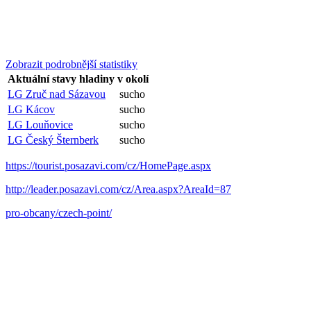
Zobrazit podrobnější statistiky
Aktuální stavy hladiny v okolí
LG Zruč nad Sázavou
sucho
LG Kácov
sucho
LG Louňovice
sucho
LG Český Šternberk
sucho
https://tourist.posazavi.com/cz/HomePage.aspx
http://leader.posazavi.com/cz/Area.aspx?AreaId=87
pro-obcany/czech-point/