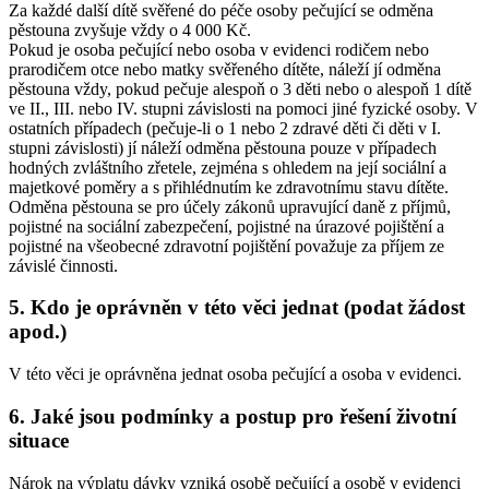
Za každé další dítě svěřené do péče osoby pečující se odměna
pěstouna zvyšuje vždy o 4 000 Kč.
Pokud je osoba pečující nebo osoba v evidenci rodičem nebo
prarodičem otce nebo matky svěřeného dítěte, náleží jí odměna
pěstouna vždy, pokud pečuje alespoň o 3 děti nebo o alespoň 1 dítě
ve II., III. nebo IV. stupni závislosti na pomoci jiné fyzické osoby. V
ostatních případech (pečuje-li o 1 nebo 2 zdravé děti či děti v I.
stupni závislosti) jí náleží odměna pěstouna pouze v případech
hodných zvláštního zřetele, zejména s ohledem na její sociální a
majetkové poměry a s přihlédnutím ke zdravotnímu stavu dítěte.
Odměna pěstouna se pro účely zákonů upravující daně z příjmů,
pojistné na sociální zabezpečení, pojistné na úrazové pojištění a
pojistné na všeobecné zdravotní pojištění považuje za příjem ze
závislé činnosti.
5. Kdo je oprávněn v této věci jednat (podat žádost
apod.)
V této věci je oprávněna jednat osoba pečující a osoba v evidenci.
6. Jaké jsou podmínky a postup pro řešení životní
situace
Nárok na výplatu dávky vzniká osobě pečující a osobě v evidenci