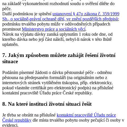
na základě vykonatelnosti rozhodnutí soudu o svěření dítěte do
péče.
Další podmínkou je splnění
ustanovení § 47o zákona č. 359/1999
Sb., o sociálně-právní ochraně dětí, ve znění pozdějších předpisů
;
podmínku trvalého pobytu může v odůvodněných případech
prominout
Ministerstvo práce a sociálních věcí
.
Nárok na výplatu dávky zaniká uplynutím 1 roku ode dne, od
kterého dávka nebo její část náleží, nebyl-li nárok v této lhůtě
uplatněn.
7. Jakým způsobem můžete zahájit řešení životní
situace
Podáním písemné žádosti o dávku pěstounské péče - odměnu
pěstouna na předepsaném formuláři (na originálním nebo z
internetových stránek vytištěném tiskopisu, příp. elektronicky,
pokud vlastníte certifikát pro elektronický podpis) na příslušné
kontaktní pracoviště Úřadu práce České republiky.
8. Na které instituci životní situaci řešit
Je třeba se obrátit na příslušné
kontaktní pracoviště Úřadu práce
České republiky
dle místa trvalého pobytu osoby pečující či osoby v
evidenci.