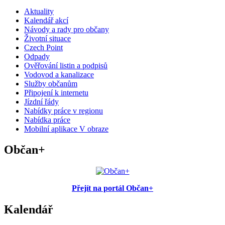
Aktuality
Kalendář akcí
Návody a rady pro občany
Životní situace
Czech Point
Odpady
Ověřování listin a podpisů
Vodovod a kanalizace
Služby občanům
Připojení k internetu
Jízdní řády
Nabídky práce v regionu
Nabídka práce
Mobilní aplikace V obraze
Občan+
Přejít na portál Občan+
Kalendář