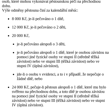
osob, které mohou vykonávat pěstounskou péči na přechodnou
dobu.
Výše odměny pěstouna činí za kalendářní měsíc:
8 000 Kč, je-li pečováno o 1 dítě,
12 000 Kč, je-li pečováno o 2 děti,
20 000 Kč,
je-li pečováno alespoň o 3 děti,
je-li pečováno alespoň o 1 dítě, které je osobou závislou na
pomoci jiné fyzické osoby ve stupni II (středně těžká
závislost) nebo ve stupni III (těžká závislost) nebo ve
stupni IV (úplná závislost),
jde-li o osobu v evidenci, a to i v případě, že nepečuje o
žádné dítě, nebo
24 000 Kč, pečuje-li pěstoun alespoň o 1 dítě, které mu bylo
svěřeno na přechodnou dobu, a toto dítě je osobou závislou
na pomoci jiné fyzické osoby ve stupni II (středně těžká
závislost) nebo ve stupni III (těžká závislost) nebo ve stupni
IV (úplná závislost).