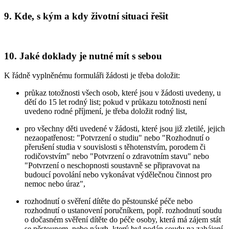
9. Kde, s kým a kdy životní situaci řešit
10. Jaké doklady je nutné mít s sebou
K řádně vyplněnému formuláři žádosti je třeba doložit:
průkaz totožnosti všech osob, které jsou v žádosti uvedeny, u
dětí do 15 let rodný list; pokud v průkazu totožnosti není
uvedeno rodné příjmení, je třeba doložit rodný list,
pro všechny děti uvedené v žádosti, které jsou již zletilé, jejich
nezaopatřenost: "Potvrzení o studiu" nebo "Rozhodnutí o
přerušení studia v souvislosti s těhotenstvím, porodem či
rodičovstvím" nebo "Potvrzení o zdravotním stavu" nebo
"Potvrzení o neschopnosti soustavně se připravovat na
budoucí povolání nebo vykonávat výdělečnou činnost pro
nemoc nebo úraz",
rozhodnutí o svěření dítěte do pěstounské péče nebo
rozhodnutí o ustanovení poručníkem, popř. rozhodnutí soudu
o dočasném svěření dítěte do péče osoby, která má zájem stát
se pěstounem, nebo návrh, který byl podán soudu na zahájení