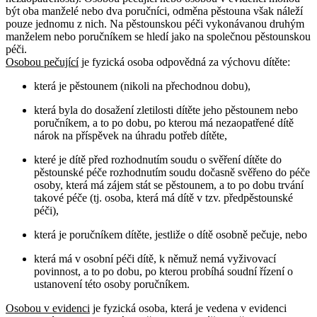
být oba manželé nebo dva poručníci, odměna pěstouna však náleží
pouze jednomu z nich. Na pěstounskou péči vykonávanou druhým
manželem nebo poručníkem se hledí jako na společnou pěstounskou
péči.
Osobou pečující
je fyzická osoba odpovědná za výchovu dítěte:
která je pěstounem (nikoli na přechodnou dobu),
která byla do dosažení zletilosti dítěte jeho pěstounem nebo
poručníkem, a to po dobu, po kterou má nezaopatřené dítě
nárok na příspěvek na úhradu potřeb dítěte,
které je dítě před rozhodnutím soudu o svěření dítěte do
pěstounské péče rozhodnutím soudu dočasně svěřeno do péče
osoby, která má zájem stát se pěstounem, a to po dobu trvání
takové péče (tj. osoba, která má dítě v tzv. předpěstounské
péči),
která je poručníkem dítěte, jestliže o dítě osobně pečuje, nebo
která má v osobní péči dítě, k němuž nemá vyživovací
povinnost, a to po dobu, po kterou probíhá soudní řízení o
ustanovení této osoby poručníkem.
Osobou v evidenci
je fyzická osoba, která je vedena v evidenci