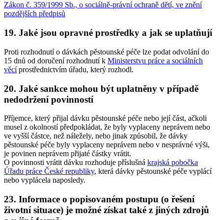
Zákon č. 359/1999 Sb., o sociálně-právní ochraně dětí, ve znění
pozdějších předpisů
19. Jaké jsou opravné prostředky a jak se uplatňují
Proti rozhodnutí o dávkách pěstounské péče lze podat odvolání do
15 dnů od doručení rozhodnutí k
Ministerstvu práce a sociálních
věcí
prostřednictvím úřadu, který rozhodl.
20. Jaké sankce mohou být uplatněny v případě
nedodržení povinností
Příjemce, který přijal dávku pěstounské péče nebo její část, ačkoli
musel z okolností předpokládat, že byly vyplaceny neprávem nebo
ve vyšší částce, než náležely, nebo jinak způsobil, že dávky
pěstounské péče byly vyplaceny neprávem nebo v nesprávné výši,
je povinen neprávem přijaté částky vrátit.
O povinnosti vrátit dávku rozhoduje příslušná
krajská pobočka
Úřadu práce České republiky
, která dávky pěstounské péče vyplácí
nebo vyplácela naposledy.
23. Informace o popisovaném postupu (o řešení
životní situace) je možné získat také z jiných zdrojů