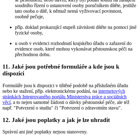
soudního řízení o ustanovení osoby poručníkem dítěte, jestliže
tato osoba o dítě, k němuž nemá vyživovací povinnost,
osobně pečuje,
příp. doklad prokazující stupeň závislosti dítěte na pomoci jiné
fyzické osoby,
u osob v evidenci rozhodnutí krajského úřadu o zařazení do
evidence osob, které mohou vykonávat pěstounskou péči na
přechodnou dobu.
11. Jaké jsou potřebné formuláře a kde jsou k
dispozici
Formuláře jsou k dispozici v tištěné podobě na příslušném úřadu
nebo ke stažení, příp. elektronickému podání, na
internetových
stránkách Integrovaného portálu Ministerstva práce a sociálních
věcí
, a to nejen samotné žádosti o dávky pěstounské péče, ale též
např. "Potvrzení o studiu" či "Potvrzení o zdravotním stavu".
12. Jaké jsou poplatky a jak je lze uhradit
Správní ani jiné poplatky nejsou stanoveny.