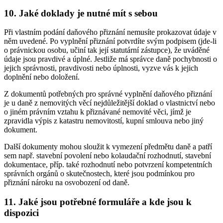
10. Jaké doklady je nutné mít s sebou
Při vlastním podání daňového přiznání nemusíte prokazovat údaje v
něm uvedené. Po vyplnění přiznání potvrdíte svým podpisem (jde-li
o právnickou osobu, učiní tak její statutární zástupce), že uváděné
údaje jsou pravdivé a úplné. Jestliže má správce daně pochybnosti o
jejich správnosti, pravdivosti nebo úplnosti, vyzve vás k jejich
doplnění nebo doložení.
Z dokumentů potřebných pro správné vyplnění daňového přiznání
je u daně z nemovitých věcí nejdůležitější doklad o vlastnictví nebo
o jiném právním vztahu k přiznávané nemovité věci, jímž je
zpravidla výpis z katastru nemovitostí, kupní smlouva nebo jiný
dokument.
Další dokumenty mohou sloužit k vymezení předmětu daně a patří
sem např. stavební povolení nebo kolaudační rozhodnutí, stavební
dokumentace, příp. také rozhodnutí nebo potvrzení kompetentních
správních orgánů o skutečnostech, které jsou podmínkou pro
přiznání nároku na osvobození od daně.
11. Jaké jsou potřebné formuláře a kde jsou k
dispozici