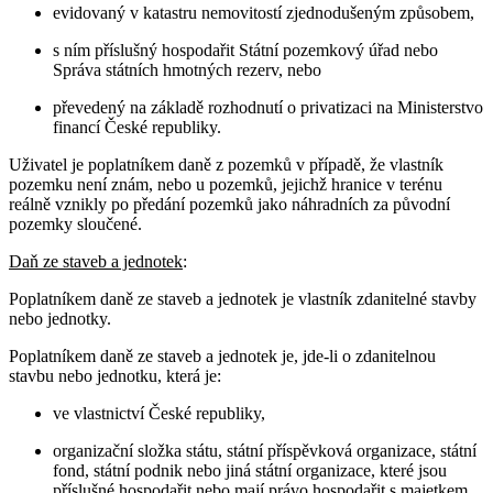
evidovaný v katastru nemovitostí zjednodušeným způsobem,
s ním příslušný hospodařit Státní pozemkový úřad nebo
Správa státních hmotných rezerv, nebo
převedený na základě rozhodnutí o privatizaci na Ministerstvo
financí České republiky.
Uživatel je poplatníkem daně z pozemků v případě, že vlastník
pozemku není znám, nebo u pozemků, jejichž hranice v terénu
reálně vznikly po předání pozemků jako náhradních za původní
pozemky sloučené.
Daň ze staveb a jednotek
:
Poplatníkem daně ze staveb a jednotek je vlastník zdanitelné stavby
nebo jednotky.
Poplatníkem daně ze staveb a jednotek je, jde-li o zdanitelnou
stavbu nebo jednotku, která je:
ve vlastnictví České republiky,
organizační složka státu, státní příspěvková organizace, státní
fond, státní podnik nebo jiná státní organizace, které jsou
příslušné hospodařit nebo mají právo hospodařit s majetkem