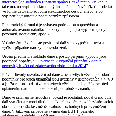
internetových stránkách Finanční správy České republiky
, kde je
také možno vyplnit elektronický formulář a daňové přiznání odeslat
ve formě datového souboru elektronickou cestou, anebo je po
vyplnění vytisknout a podat běžným způsobem.
Elektronický formulář je vybaven podrobnou nápovědou a
automatizovanou nabídkou některých údajů pro vyplnění (ceny
pozemků, koeficienty apod.).
V daňovém přiznání jste povinni si daň sami vypočítat, uvést a
vyčíslit případné nároky na osvobození.
Určení předmětu a základu daně a postup při jejím výpočtu jsou
podrobně popsány v "
Pokynech k vyplnění přiznání k dani z
nemovitých věcí od zdaňovacího období roku 2014
".
Právní důvody osvobození od daně z nemovitých věcí a podrobné
podmínky pro jejich uplatnění jsou uvedeny v ustanoveních § 4, § 9
a § 17a zákona o dani z nemovitých věcí, s nimiž je třeba se před
uplatněním nároku na osvobození podrobně seznámit.
Daňové přiznání se nepodává
, pokud je poplatník podal či mu byla
daň vyměřena z moci úřední v některém z předchozích zdaňovacích
období a nedošlo ke změně okolností rozhodných pro vyměření
daně. V takovém případě se vyměří daň k 31.1. běžného
zdaňovacího období ve výši poslední známé daně.