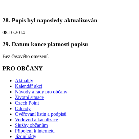
28. Popis byl naposledy aktualizován
08.10.2014
29. Datum konce platnosti popisu
Bez časového omezení.
PRO OBČANY
Aktuality
Kalendář akcí
Návody a rady pro občany
Životní situace
Czech Point
Odpady
Ověřování listin a podpisů
Vodovod a kanalizace
Služby občanům
Připojení k internetu
Jízdní řády