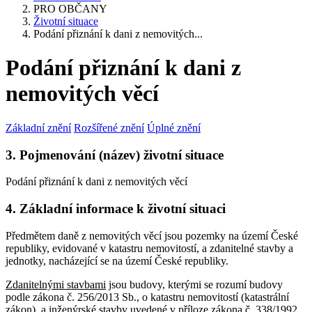
PRO OBČANY
Životní situace
Podání přiznání k dani z nemovitých...
Podání přiznání k dani z
nemovitých věcí
Základní znění
Rozšířené znění
Úplné znění
3. Pojmenování (název) životní situace
Podání přiznání k dani z nemovitých věcí
4. Základní informace k životní situaci
Předmětem daně z nemovitých věcí jsou pozemky na území České
republiky, evidované v katastru nemovitostí, a zdanitelné stavby a
jednotky, nacházející se na území České republiky.
Zdanitelnými stavbami
jsou budovy, kterými se rozumí budovy
podle zákona č. 256/2013 Sb., o katastru nemovitostí (katastrální
zákon), a inženýrské stavby uvedené v příloze zákona č. 338/1992