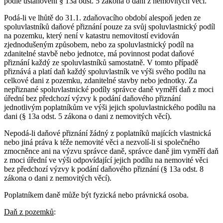
podle ustanovení § 13a odst. 5 zákona o dani z nemovitých věcí.
Podá-li ve lhůtě do 31.1. zdaňovacího období alespoň jeden ze
spoluvlastníků daňové přiznání pouze za svůj spoluvlastnický podíl
na pozemku, který není v katastru nemovitostí evidován
zjednodušeným způsobem, nebo za spoluvlastnický podíl na
zdanitelné stavbě nebo jednotce, má povinnost podat daňové
přiznání každý ze spoluvlastníků samostatně. V tomto případě
přiznává a platí daň každý spoluvlastník ve výši svého podílu na
celkové dani z pozemku, zdanitelné stavby nebo jednotky. Za
nepřiznané spoluvlastnické podíly správce daně vyměří daň z moci
úřední bez předchozí výzvy k podání daňového přiznání
jednotlivým poplatníkům ve výši jejich spoluvlastnického podílu na
dani (§ 13a odst. 5 zákona o dani z nemovitých věcí).
Nepodá-li daňové přiznání žádný z poplatníků majících vlastnická
nebo jiná práva k téže nemovité věci a nezvolí-li si společného
zmocněnce ani na výzvu správce daně, správce daně jim vyměří daň
z moci úřední ve výši odpovídající jejich podílu na nemovité věci
bez předchozí výzvy k podání daňového přiznání (§ 13a odst. 8
zákona o dani z nemovitých věcí).
Poplatníkem daně může být fyzická nebo právnická osoba.
Daň z pozemků
: