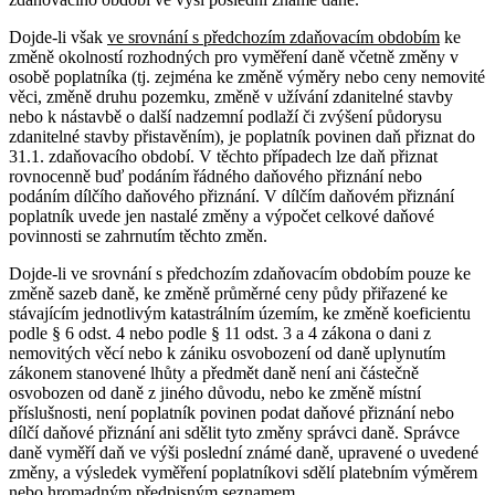
Dojde-li však
ve srovnání s předchozím zdaňovacím obdobím
ke
změně okolností rozhodných pro vyměření daně včetně změny v
osobě poplatníka (tj. zejména ke změně výměry nebo ceny nemovité
věci, změně druhu pozemku, změně v užívání zdanitelné stavby
nebo k nástavbě o další nadzemní podlaží či zvýšení půdorysu
zdanitelné stavby přistavěním), je poplatník povinen daň přiznat do
31.1. zdaňovacího období. V těchto případech lze daň přiznat
rovnocenně buď podáním řádného daňového přiznání nebo
podáním dílčího daňového přiznání. V dílčím daňovém přiznání
poplatník uvede jen nastalé změny a výpočet celkové daňové
povinnosti se zahrnutím těchto změn.
Dojde-li ve srovnání s předchozím zdaňovacím obdobím pouze ke
změně sazeb daně, ke změně průměrné ceny půdy přiřazené ke
stávajícím jednotlivým katastrálním územím, ke změně koeficientu
podle § 6 odst. 4 nebo podle § 11 odst. 3 a 4 zákona o dani z
nemovitých věcí nebo k zániku osvobození od daně uplynutím
zákonem stanovené lhůty a předmět daně není ani částečně
osvobozen od daně z jiného důvodu, nebo ke změně místní
příslušnosti, není poplatník povinen podat daňové přiznání nebo
dílčí daňové přiznání ani sdělit tyto změny správci daně. Správce
daně vyměří daň ve výši poslední známé daně, upravené o uvedené
změny, a výsledek vyměření poplatníkovi sdělí platebním výměrem
nebo hromadným předpisným seznamem.