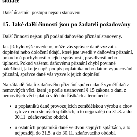
situace
Další účastníci postupu nejsou stanoveni.
15. Jaké další činnosti jsou po žadateli požadovány
Další činnosti nejsou při podání daňového přiznání stanoveny.
Jak již bylo výše uvedeno, může vás správce daně vyzvat k
doplnění nebo doložení údajů, které jste uvedli v daňovém přiznání,
pokud má pochybnosti o jejich správnosti, pravdivosti nebo
úplnosti. Pokud vašemu daňovému přiznání chybí povinné
náležitosti, jako je např. podpis poplatníka nebo datum vypracování
přiznání, správce daně vás vyzve k jejich doplnění.
Na základě údajů z daňového přiznání správce daně vyměří daň z
nemovitých věcí, která je podle ustanovení § 15 zákona o dani z
nemovitých věcí splatná v těchto částkách a termínech:
u poplatníků daně provozujících zemědělskou výrobu a chov
ryb ve dvou stejných splátkách, a to nejpozději do 31.8. a do
30.11. zdaňovacího období,
u ostatních poplatníků daně ve dvou stejných splátkách, a to
nejpozději do 31.5. a do 30.11. zdaňovacího období.