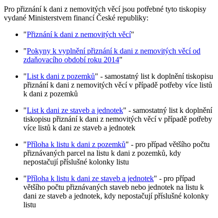
Pro přiznání k dani z nemovitých věcí jsou potřebné tyto tiskopisy
vydané Ministerstvem financí České republiky:
"
Přiznání k dani z nemovitých věcí
"
"
Pokyny k vyplnění přiznání k dani z nemovitých věcí od
zdaňovacího období roku 2014
"
"
List k dani z pozemků
" - samostatný list k doplnění tiskopisu
přiznání k dani z nemovitých věcí v případě potřeby více listů
k dani z pozemků
"
List k dani ze staveb a jednotek
" - samostatný list k doplnění
tiskopisu přiznání k dani z nemovitých věcí v případě potřeby
více listů k dani ze staveb a jednotek
"
Příloha k listu k dani z pozemků
" - pro případ většího počtu
přiznávaných parcel na listu k dani z pozemků, kdy
nepostačují příslušné kolonky listu
"
Příloha k listu k dani ze staveb a jednotek
" - pro případ
většího počtu přiznávaných staveb nebo jednotek na listu k
dani ze staveb a jednotek, kdy nepostačují příslušné kolonky
listu