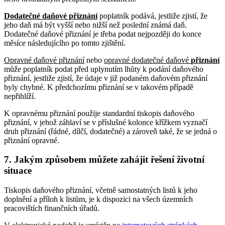
Dodatečné daňové přiznání
poplatník podává, jestliže zjistí, že
jeho daň má být vyšší nebo nižší než poslední známá daň.
Dodatečné daňové přiznání je třeba podat nejpozději do konce
měsíce následujícího po tomto zjištění.
Opravné daňové přiznání
nebo
opravné dodatečné daňové
přiznání
může poplatník podat před uplynutím lhůty k podání daňového
přiznání, jestliže zjistí, že údaje v již podaném daňovém přiznání
byly chybné. K předchozímu přiznání se v takovém případě
nepřihlíží.
K opravnému přiznání použije standardní tiskopis daňového
přiznání, v jehož záhlaví se v příslušné kolonce křížkem vyznačí
druh přiznání (řádné, dílčí, dodatečné) a zároveň také, že se jedná o
přiznání opravné.
7. Jakým způsobem můžete zahájit řešení životní
situace
Tiskopis daňového přiznání, včetně samostatných listů k jeho
doplnění a příloh k listům, je k dispozici na všech územních
pracovištích finančních úřadů.