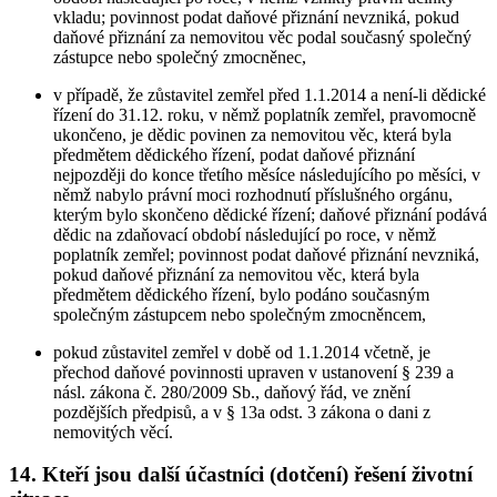
vkladu; povinnost podat daňové přiznání nevzniká, pokud
daňové přiznání za nemovitou věc podal současný společný
zástupce nebo společný zmocněnec,
v případě, že zůstavitel zemřel před 1.1.2014 a není-li dědické
řízení do 31.12. roku, v němž poplatník zemřel, pravomocně
ukončeno, je dědic povinen za nemovitou věc, která byla
předmětem dědického řízení, podat daňové přiznání
nejpozději do konce třetího měsíce následujícího po měsíci, v
němž nabylo právní moci rozhodnutí příslušného orgánu,
kterým bylo skončeno dědické řízení; daňové přiznání podává
dědic na zdaňovací období následující po roce, v němž
poplatník zemřel; povinnost podat daňové přiznání nevzniká,
pokud daňové přiznání za nemovitou věc, která byla
předmětem dědického řízení, bylo podáno současným
společným zástupcem nebo společným zmocněncem,
pokud zůstavitel zemřel v době od 1.1.2014 včetně, je
přechod daňové povinnosti upraven v ustanovení § 239 a
násl. zákona č. 280/2009 Sb., daňový řád, ve znění
pozdějších předpisů, a v § 13a odst. 3 zákona o dani z
nemovitých věcí.
14. Kteří jsou další účastníci (dotčení) řešení životní