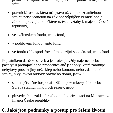
státu,
právnická osoba, která má právo užívat tuto zdanitelnou
stavbu nebo jednotku na základě výpůjčky vzniklé podle
zákona upravujícího některé užívací vztahy k majetku České
republiky,
ve svěřenském fondu, tento fond,
v podílovém fondu, tento fond,
ve fondu obhospodařovaném penzijní společností, tento fond.
Poplatníkem daně ze staveb a jednotek je vždy nájemce nebo
pachtýř u pronajaté nebo propachtované jednotky, která zahrnuje
nebytový prostor jiný než sklep nebo komoru, nebo zdanitelné
stavby, s výjimkou budovy obytného domu, jsou-li:
s nimi příslušné hospodařit Státní pozemkový úřad nebo
Správa státních hmotných rezerv, nebo
převedené na základě rozhodnutí o privatizaci na Ministerstvo
financí České republiky.
6. Jaké jsou podmínky a postup pro řešení životní