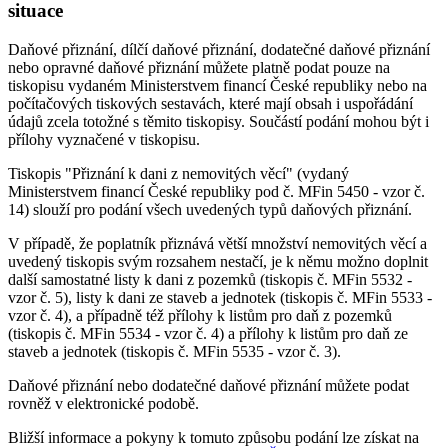
situace
Daňové přiznání, dílčí daňové přiznání, dodatečné daňové přiznání
nebo opravné daňové přiznání můžete platně podat pouze na
tiskopisu vydaném Ministerstvem financí České republiky nebo na
počítačových tiskových sestavách, které mají obsah i uspořádání
údajů zcela totožné s těmito tiskopisy. Součástí podání mohou být i
přílohy vyznačené v tiskopisu.
Tiskopis "Přiznání k dani z nemovitých věcí" (vydaný
Ministerstvem financí České republiky pod č. MFin 5450 - vzor č.
14) slouží pro podání všech uvedených typů daňových přiznání.
V případě, že poplatník přiznává větší množství nemovitých věcí a
uvedený tiskopis svým rozsahem nestačí, je k němu možno doplnit
další samostatné listy k dani z pozemků (tiskopis č. MFin 5532 -
vzor č. 5), listy k dani ze staveb a jednotek (tiskopis č. MFin 5533 -
vzor č. 4), a případně též přílohy k listům pro daň z pozemků
(tiskopis č. MFin 5534 - vzor č. 4) a přílohy k listům pro daň ze
staveb a jednotek (tiskopis č. MFin 5535 - vzor č. 3).
Daňové přiznání nebo dodatečné daňové přiznání můžete podat
rovněž v elektronické podobě.
Bližší informace a pokyny k tomuto způsobu podání lze získat na