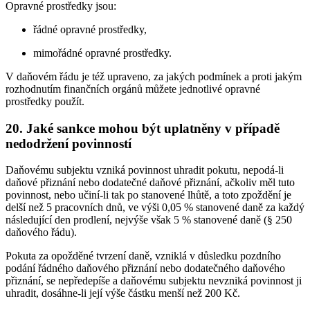
Opravné prostředky jsou:
řádné opravné prostředky,
mimořádné opravné prostředky.
V daňovém řádu je též upraveno, za jakých podmínek a proti jakým
rozhodnutím finančních orgánů můžete jednotlivé opravné
prostředky použít.
20. Jaké sankce mohou být uplatněny v případě
nedodržení povinností
Daňovému subjektu vzniká povinnost uhradit pokutu, nepodá-li
daňové přiznání nebo dodatečné daňové přiznání, ačkoliv měl tuto
povinnost, nebo učiní-li tak po stanovené lhůtě, a toto zpoždění je
delší než 5 pracovních dnů, ve výši 0,05 % stanovené daně za každý
následující den prodlení, nejvýše však 5 % stanovené daně (§ 250
daňového řádu).
Pokuta za opožděné tvrzení daně, vzniklá v důsledku pozdního
podání řádného daňového přiznání nebo dodatečného daňového
přiznání, se nepředepíše a daňovému subjektu nevzniká povinnost ji
uhradit, dosáhne-li její výše částku menší než 200 Kč.