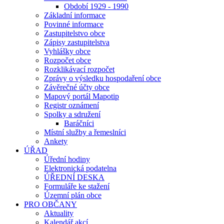
Období 1929 - 1990
Základní informace
Povinné informace
Zastupitelstvo obce
Zápisy zastupitelstva
Vyhlášky obce
Rozpočet obce
Rozklikávací rozpočet
Zprávy o výsledku hospodaření obce
Závěrečné účty obce
Mapový portál Mapotip
Registr oznámení
Spolky a sdružení
Baráčníci
Místní služby a řemeslníci
Ankety
ÚŘAD
Úřední hodiny
Elektronická podatelna
ÚŘEDNÍ DESKA
Formuláře ke stažení
Územní plán obce
PRO OBČANY
Aktuality
Kalendář akcí