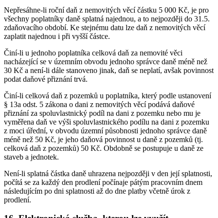
Nepřesáhne-li roční daň z nemovitých věcí částku 5 000 Kč, je pro
všechny poplatníky daně splatná najednou, a to nejpozději do 31.5.
zdaňovacího období. Ke stejnému datu lze daň z nemovitých věcí
zaplatit najednou i při vyšší částce.
Činí-li u jednoho poplatníka celková daň za nemovité věci
nacházející se v územním obvodu jednoho správce daně méně než
30 Kč a není-li dále stanoveno jinak, daň se neplatí, avšak povinnost
podat daňové přiznání trvá.
Činí-li celková daň z pozemků u poplatníka, který podle ustanovení
§ 13a odst. 5 zákona o dani z nemovitých věcí podává daňové
přiznání za spoluvlastnický podíl na dani z pozemku nebo mu je
vyměřena daň ve výši spoluvlastnického podílu na dani z pozemku
z moci úřední, v obvodu územní působnosti jednoho správce daně
méně než 50 Kč, je jeho daňová povinnost u daně z pozemků (tj.
celková daň z pozemků) 50 Kč. Obdobně se postupuje u daně ze
staveb a jednotek.
Není-li splatná částka daně uhrazena nejpozději v den její splatnosti,
počítá se za každý den prodlení počínaje pátým pracovním dnem
následujícím po dni splatnosti až do dne platby včetně úrok z
prodlení.