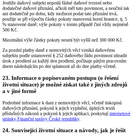
Jestliže daňový subjekt nepodá řádné daňové tvrzení nebo
dodatečné daňové přiznání, ačkoli měl tuto povinnost, a neučiní tak
ani dodatečně po dobu, kdy možnost podat tato přiznání trvá,
použije se při výpočtu částky pokuty stanovená horní hranice, tj. 5
% stanovené daně; výše pokuty v tomto případě činí vždy nejméně
500 Kč.
Maximální výše částky pokuty nesmí být vyšší než 300 000 Kč.
Za pozdní platby daně z nemovitých věcí vzniká daňovému
subjektu podle ustanovení § 252 daňového řádu povinnost uhradit
úrok z prodlení za každý den prodlení, počínaje pátým pracovním
dnem následujícím po dni splatnosti až do dne platby včetně.
23. Informace o popisovaném postupu (o řešení
životní situace) je možné získat také z jiných zdrojů
a v jiné formě
Podrobné informace k dani z nemovitých věcí, včetně tiskopisů
daňových přiznání, pokynů k jejich vyplnění, úplných textů
příslušných zákonů a pokynů k jejich aplikaci, poskytují
internetové
stránky Finanční správy České republiky
.
24. Související životní situace a návody, jak je řešit