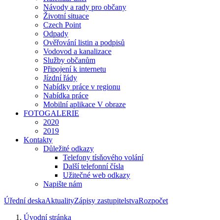
Návody a rady pro občany
Životní situace
Czech Point
Odpady
Ověřování listin a podpisů
Vodovod a kanalizace
Služby občanům
Připojení k internetu
Jízdní řády
Nabídky práce v regionu
Nabídka práce
Mobilní aplikace V obraze
FOTOGALERIE
2020
2019
Kontakty
Důležité odkazy
Telefony tísňového volání
Další telefonní čísla
Užitečné web odkazy
Napište nám
Úřední deska
Aktuality
Zápisy zastupitelstva
Rozpočet
Úvodní stránka