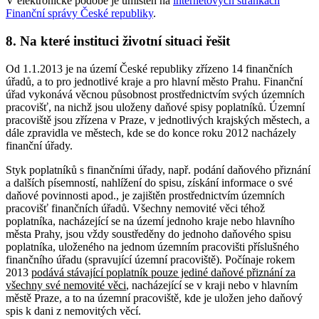
V elektronické podobě je umístěn na
internetových stránkách
Finanční správy České republiky
.
8. Na které instituci životní situaci řešit
Od 1.1.2013 je na území České republiky zřízeno 14 finančních
úřadů, a to pro jednotlivé kraje a pro hlavní město Prahu. Finanční
úřad vykonává věcnou působnost prostřednictvím svých územních
pracovišť, na nichž jsou uloženy daňové spisy poplatníků. Územní
pracoviště jsou zřízena v Praze, v jednotlivých krajských městech, a
dále zpravidla ve městech, kde se do konce roku 2012 nacházely
finanční úřady.
Styk poplatníků s finančními úřady, např. podání daňového přiznání
a dalších písemností, nahlížení do spisu, získání informace o své
daňové povinnosti apod., je zajištěn prostřednictvím územních
pracovišť finančních úřadů. Všechny nemovité věci téhož
poplatníka, nacházející se na území jednoho kraje nebo hlavního
města Prahy, jsou vždy soustředěny do jednoho daňového spisu
poplatníka, uloženého na jednom územním pracovišti příslušného
finančního úřadu (spravující územní pracoviště). Počínaje rokem
2013
podává stávající poplatník pouze jediné daňové přiznání za
všechny své nemovité věci
, nacházející se v kraji nebo v hlavním
městě Praze, a to na územní pracoviště, kde je uložen jeho daňový
spis k dani z nemovitých věcí.