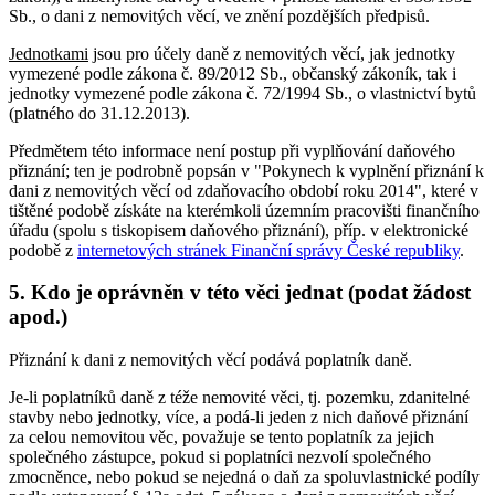
Sb., o dani z nemovitých věcí, ve znění pozdějších předpisů.
Jednotkami
jsou pro účely daně z nemovitých věcí, jak jednotky
vymezené podle zákona č. 89/2012 Sb., občanský zákoník, tak i
jednotky vymezené podle zákona č. 72/1994 Sb., o vlastnictví bytů
(platného do 31.12.2013).
Předmětem této informace není postup při vyplňování daňového
přiznání; ten je podrobně popsán v "Pokynech k vyplnění přiznání k
dani z nemovitých věcí od zdaňovacího období roku 2014", které v
tištěné podobě získáte na kterémkoli územním pracovišti finančního
úřadu (spolu s tiskopisem daňového přiznání), příp. v elektronické
podobě z
internetových stránek Finanční správy České republiky
.
5. Kdo je oprávněn v této věci jednat (podat žádost
apod.)
Přiznání k dani z nemovitých věcí podává poplatník daně.
Je-li poplatníků daně z téže nemovité věci, tj. pozemku, zdanitelné
stavby nebo jednotky, více, a podá-li jeden z nich daňové přiznání
za celou nemovitou věc, považuje se tento poplatník za jejich
společného zástupce, pokud si poplatníci nezvolí společného
zmocněnce, nebo pokud se nejedná o daň za spoluvlastnické podíly