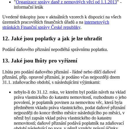
"
Organizace správy daně z nemovitých věcí od 1.1.2013
" -
informační leták
Uvedené tiskopisy jsou v aktuálních vzorech k dispozici na všech
územních pracovištích finančních úřadů a na
internetových
stránkách Finanční správy České republiky
.
12. Jaké jsou poplatky a jak je lze uhradit
Podání daňového přiznání nepodléhá správnímu poplatku.
13. Jaké jsou lhůty pro vyřízení
Lhůta pro podání daňového přiznání - řádné nebo dílčí daňové
přiznání, příp. opravné přiznání, je podáno včas nejpozději dnem
31.1. zdaňovacího období, s následujícími výjimkami:
nebylo-li do 31.12. roku, ve kterém byl podán návrh na vklad
práva vlastnického do katastru nemovitostí, rozhodnuto o jeho
povolení, je poplatník povinen za nemovitou věc, která byla
předmětem vkladu práva vlastnického, podat daňové přiznání
nejpozději do konce třetího měsíce následujícího po měsíci, v
němž byl zapsán vklad práva vlastnického do katastru
nemovitostí; daňové přiznání podává poplatník na zdaňovací
období následující po roce, v němž vznikly právní účinky