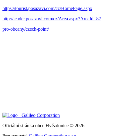
https://tourist.posazavi.com/cz/HomePage.aspx
http://leader.posazavi.com/cz/Area.aspx?AreaId=87
pro-obcany/czech-point/
Oficiální stránka obce Hvězdonice © 2026
Provozovatel
Galileo Corporation s.r.o.