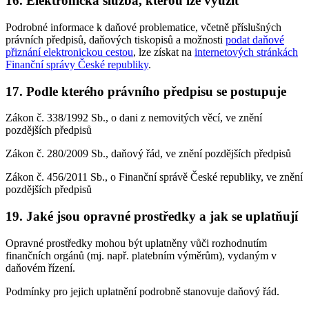
16. Elektronická služba, kterou lze využít
Podrobné informace k daňové problematice, včetně příslušných
právních předpisů, daňových tiskopisů a možnosti
podat daňové
přiznání elektronickou cestou
, lze získat na
internetových stránkách
Finanční správy České republiky
.
17. Podle kterého právního předpisu se postupuje
Zákon č. 338/1992 Sb., o dani z nemovitých věcí, ve znění
pozdějších předpisů
Zákon č. 280/2009 Sb., daňový řád, ve znění pozdějších předpisů
Zákon č. 456/2011 Sb., o Finanční správě České republiky, ve znění
pozdějších předpisů
19. Jaké jsou opravné prostředky a jak se uplatňují
Opravné prostředky mohou být uplatněny vůči rozhodnutím
finančních orgánů (mj. např. platebním výměrům), vydaným v
daňovém řízení.
Podmínky pro jejich uplatnění podrobně stanovuje daňový řád.