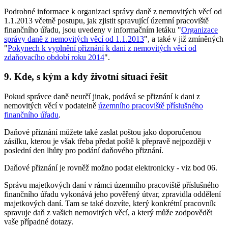
Podrobné informace k organizaci správy daně z nemovitých věcí od
1.1.2013 včetně postupu, jak zjistit spravující územní pracoviště
finančního úřadu, jsou uvedeny v informačním letáku "
Organizace
správy daně z nemovitých věcí od 1.1.2013
", a také v již zmíněných
"
Pokynech k vyplnění přiznání k dani z nemovitých věcí od
zdaňovacího období roku 2014
".
9. Kde, s kým a kdy životní situaci řešit
Pokud správce daně neurčí jinak, podává se přiznání k dani z
nemovitých věcí v podatelně
územního pracoviště příslušného
finančního úřadu
.
Daňové přiznání můžete také zaslat poštou jako doporučenou
zásilku, kterou je však třeba předat poště k přepravě nejpozději v
poslední den lhůty pro podání daňového přiznání.
Daňové přiznání je rovněž možno podat elektronicky - viz bod 06.
Správu majetkových daní v rámci územního pracoviště příslušného
finančního úřadu vykonává jeho pověřený útvar, zpravidla oddělení
majetkových daní. Tam se také dozvíte, který konkrétní pracovník
spravuje daň z vašich nemovitých věcí, a který může zodpovědět
vaše případné dotazy.