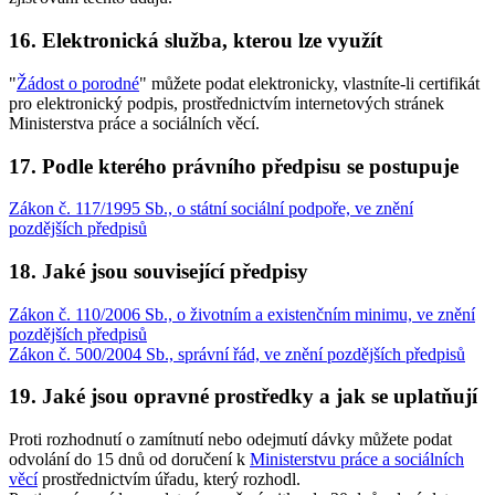
16. Elektronická služba, kterou lze využít
"
Žádost o porodné
" můžete podat elektronicky, vlastníte-li certifikát
pro elektronický podpis, prostřednictvím internetových stránek
Ministerstva práce a sociálních věcí.
17. Podle kterého právního předpisu se postupuje
Zákon č. 117/1995 Sb., o státní sociální podpoře, ve znění
pozdějších předpisů
18. Jaké jsou související předpisy
Zákon č. 110/2006 Sb., o životním a existenčním minimu, ve znění
pozdějších předpisů
Zákon č. 500/2004 Sb., správní řád, ve znění pozdějších předpisů
19. Jaké jsou opravné prostředky a jak se uplatňují
Proti rozhodnutí o zamítnutí nebo odejmutí dávky můžete podat
odvolání do 15 dnů od doručení k
Ministerstvu práce a sociálních
věcí
prostřednictvím úřadu, který rozhodl.