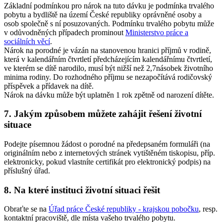
Základní podmínkou pro nárok na tuto dávku je podmínka trvalého
pobytu a bydliště na území České republiky oprávněné osoby a
osob společně s ní posuzovaných. Podmínku trvalého pobytu může
v odůvodněných případech prominout
Ministerstvo práce a
sociálních věcí
.
Nárok na porodné je vázán na stanovenou hranici příjmů v rodině,
která v kalendářním čtvrtletí předcházejícím kalendářnímu čtvrtletí,
ve kterém se dítě narodilo, musí být nižší než 2,7násobek životního
minima rodiny. Do rozhodného příjmu se nezapočítává rodičovský
příspěvek a přídavek na dítě.
Nárok na dávku může být uplatněn 1 rok zpětně od narození dítěte.
7. Jakým způsobem můžete zahájit řešení životní
situace
Podejte písemnou žádost o porodné na předepsaném formuláři (na
originálním nebo z internetových stránek vytištěném tiskopisu, příp.
elektronicky, pokud vlastníte certifikát pro elektronický podpis) na
příslušný úřad.
8. Na které instituci životní situaci řešit
Obraťte se na
Úřad práce České republiky - krajskou pobočku
, resp.
kontaktní pracoviště, dle místa vašeho trvalého pobytu.