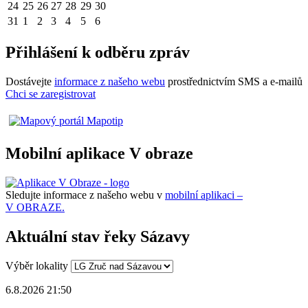
24
25
26
27
28
29
30
31
1
2
3
4
5
6
Přihlášení k odběru zpráv
Dostávejte
informace z našeho webu
prostřednictvím SMS a e-mailů
Chci se zaregistrovat
Mobilní aplikace V obraze
Sledujte informace z našeho webu v
mobilní aplikaci –
V OBRAZE.
Aktuální stav řeky Sázavy
Výběr lokality
6.8.2026 21:50