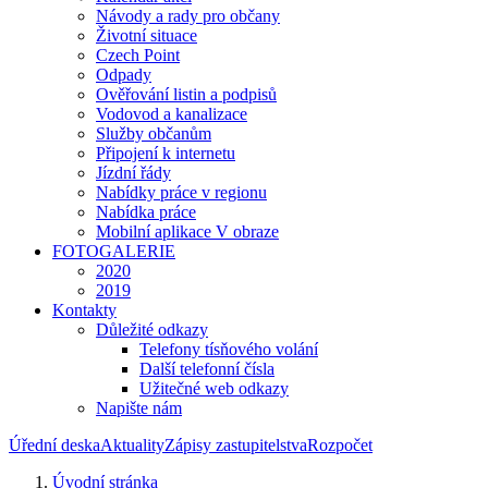
Návody a rady pro občany
Životní situace
Czech Point
Odpady
Ověřování listin a podpisů
Vodovod a kanalizace
Služby občanům
Připojení k internetu
Jízdní řády
Nabídky práce v regionu
Nabídka práce
Mobilní aplikace V obraze
FOTOGALERIE
2020
2019
Kontakty
Důležité odkazy
Telefony tísňového volání
Další telefonní čísla
Užitečné web odkazy
Napište nám
Úřední deska
Aktuality
Zápisy zastupitelstva
Rozpočet
Úvodní stránka