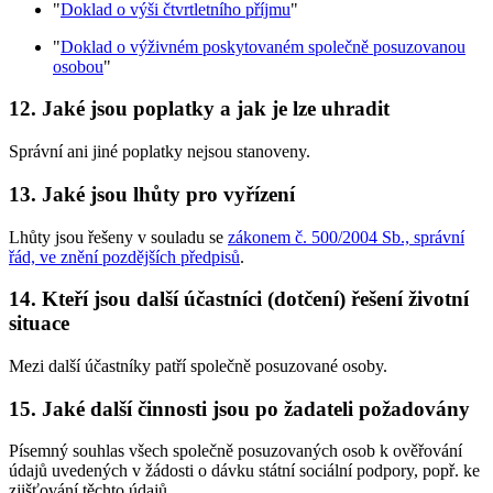
"
Doklad o výši čtvrtletního příjmu
"
"
Doklad o výživném poskytovaném společně posuzovanou
osobou
"
12. Jaké jsou poplatky a jak je lze uhradit
Správní ani jiné poplatky nejsou stanoveny.
13. Jaké jsou lhůty pro vyřízení
Lhůty jsou řešeny v souladu se
zákonem č. 500/2004 Sb., správní
řád, ve znění pozdějších předpisů
.
14. Kteří jsou další účastníci (dotčení) řešení životní
situace
Mezi další účastníky patří společně posuzované osoby.
15. Jaké další činnosti jsou po žadateli požadovány
Písemný souhlas všech společně posuzovaných osob k ověřování
údajů uvedených v žádosti o dávku státní sociální podpory, popř. ke
zjišťování těchto údajů.