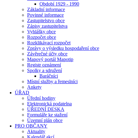
Období 1929 - 1990
Základní informace
Povinné informace
Zastupitelstvo obce
Zápisy zastupitelstva
Vyhlášky obce
Rozpočet obce
Rozklikávací rozpočet
Zprávy o výsledku hospodaření obce
Závěrečné účty obce
Mapový portál Mapotip
Registr oznámení
Spolky a sdružení
Baráčníci
Místní služby a řemeslníci
Ankety
ÚŘAD
Úřední hodiny
Elektronická podatelna
ÚŘEDNÍ DESKA
Formuláře ke stažení
Územní plán obce
PRO OBČANY
Aktuality
Kalendář akcí