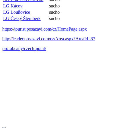
LG Kácov
sucho
LG Louňovice
sucho
LG Český Šternberk
sucho
https://tourist.posazavi.com/cz/HomePage.aspx
http://leader.posazavi.com/cz/Area.aspx?AreaId=87
pro-obcany/czech-point/