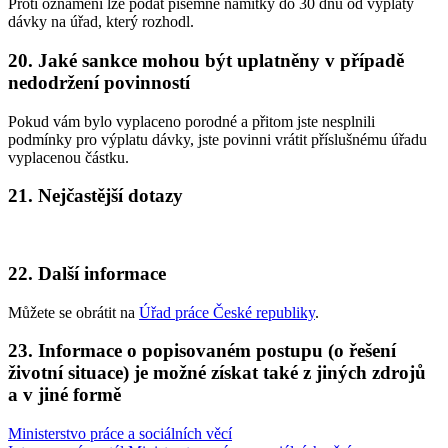
Proti oznámení lze podat písemně námitky do 30 dnů od výplaty
dávky na úřad, který rozhodl.
20. Jaké sankce mohou být uplatněny v případě
nedodržení povinností
Pokud vám bylo vyplaceno porodné a přitom jste nesplnili
podmínky pro výplatu dávky, jste povinni vrátit příslušnému úřadu
vyplacenou částku.
21. Nejčastější dotazy
22. Další informace
Můžete se obrátit na
Úřad práce České republiky
.
23. Informace o popisovaném postupu (o řešení
životní situace) je možné získat také z jiných zdrojů
a v jiné formě
Ministerstvo práce a sociálních věcí