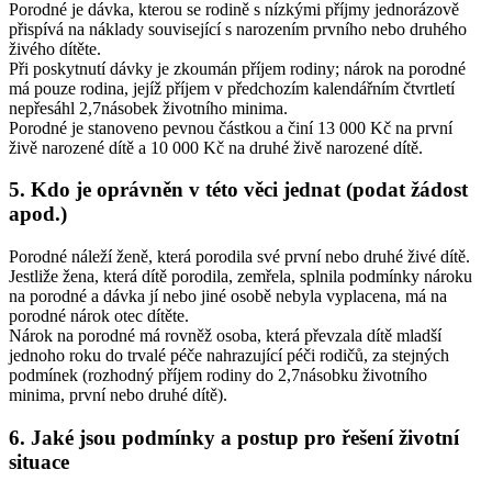
Porodné je dávka, kterou se rodině s nízkými příjmy jednorázově
přispívá na náklady související s narozením prvního nebo druhého
živého dítěte.
Při poskytnutí dávky je zkoumán příjem rodiny; nárok na porodné
má pouze rodina, jejíž příjem v předchozím kalendářním čtvrtletí
nepřesáhl 2,7násobek životního minima.
Porodné je stanoveno pevnou částkou a činí 13 000 Kč na první
živě narozené dítě a 10 000 Kč na druhé živě narozené dítě.
5. Kdo je oprávněn v této věci jednat (podat žádost
apod.)
Porodné náleží ženě, která porodila své první nebo druhé živé dítě.
Jestliže žena, která dítě porodila, zemřela, splnila podmínky nároku
na porodné a dávka jí nebo jiné osobě nebyla vyplacena, má na
porodné nárok otec dítěte.
Nárok na porodné má rovněž osoba, která převzala dítě mladší
jednoho roku do trvalé péče nahrazující péči rodičů, za stejných
podmínek (rozhodný příjem rodiny do 2,7násobku životního
minima, první nebo druhé dítě).
6. Jaké jsou podmínky a postup pro řešení životní
situace