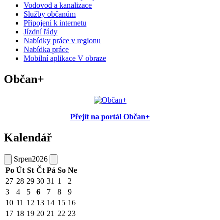
Vodovod a kanalizace
Služby občanům
Připojení k internetu
Jízdní řády
Nabídky práce v regionu
Nabídka práce
Mobilní aplikace V obraze
Občan+
Přejít na portál Občan+
Kalendář
Srpen
2026
Po
Út
St
Čt
Pá
So
Ne
27
28
29
30
31
1
2
3
4
5
6
7
8
9
10
11
12
13
14
15
16
17
18
19
20
21
22
23