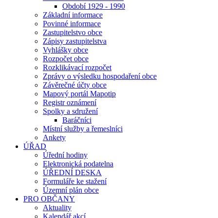
Období 1929 - 1990
Základní informace
Povinné informace
Zastupitelstvo obce
Zápisy zastupitelstva
Vyhlášky obce
Rozpočet obce
Rozklikávací rozpočet
Zprávy o výsledku hospodaření obce
Závěrečné účty obce
Mapový portál Mapotip
Registr oznámení
Spolky a sdružení
Baráčníci
Místní služby a řemeslníci
Ankety
ÚŘAD
Úřední hodiny
Elektronická podatelna
ÚŘEDNÍ DESKA
Formuláře ke stažení
Územní plán obce
PRO OBČANY
Aktuality
Kalendář akcí