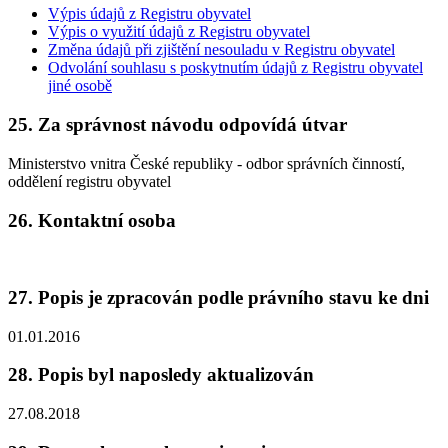
Výpis údajů z Registru obyvatel
Výpis o využití údajů z Registru obyvatel
Změna údajů při zjištění nesouladu v Registru obyvatel
Odvolání souhlasu s poskytnutím údajů z Registru obyvatel
jiné osobě
25. Za správnost návodu odpovídá útvar
Ministerstvo vnitra České republiky - odbor správních činností,
oddělení registru obyvatel
26. Kontaktní osoba
27. Popis je zpracován podle právního stavu ke dni
01.01.2016
28. Popis byl naposledy aktualizován
27.08.2018