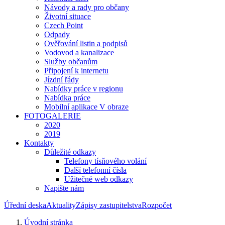
Návody a rady pro občany
Životní situace
Czech Point
Odpady
Ověřování listin a podpisů
Vodovod a kanalizace
Služby občanům
Připojení k internetu
Jízdní řády
Nabídky práce v regionu
Nabídka práce
Mobilní aplikace V obraze
FOTOGALERIE
2020
2019
Kontakty
Důležité odkazy
Telefony tísňového volání
Další telefonní čísla
Užitečné web odkazy
Napište nám
Úřední deska
Aktuality
Zápisy zastupitelstva
Rozpočet
Úvodní stránka