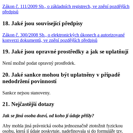
Zákon č. 111/2009 Sb., o základních registrech, ve znění pozdějších
předpisů
18. Jaké jsou související předpisy
Zákon č. 300/2008 Sb., o elektronických úkonech a autorizované
konverzi dokumentů, ve znění pozdějších předpisů
19. Jaké jsou opravné prostředky a jak se uplatňují
Není možné podat opravný prostředek.
20. Jaké sankce mohou být uplatněny v případě
nedodržení povinností
Sankce nejsou stanoveny.
21. Nejčastější dotazy
Jak se jiná osoba dozví, od koho jí údaje přišly?
Aby mohla jiná právnická osoba jednoznačně ztotožnit fyzickou
osobu, která jí údaje poskytuje, nadefinovala si do formuláře tzv.