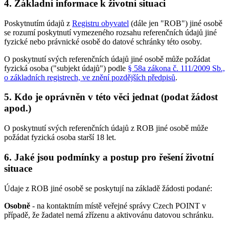
4. Základní informace k životní situaci
Poskytnutím údajů z
Registru obyvatel
(dále jen "ROB") jiné osobě
se rozumí poskytnutí vymezeného rozsahu referenčních údajů jiné
fyzické nebo právnické osobě do datové schránky této osoby.
O poskytnutí svých referenčních údajů jiné osobě může požádat
fyzická osoba ("subjekt údajů") podle
§ 58a zákona č. 111/2009 Sb.,
o základních registrech, ve znění pozdějších předpisů
.
5. Kdo je oprávněn v této věci jednat (podat žádost
apod.)
O poskytnutí svých referenčních údajů z ROB jiné osobě může
požádat fyzická osoba starší 18 let.
6. Jaké jsou podmínky a postup pro řešení životní
situace
Údaje z ROB jiné osobě se poskytují na základě žádosti podané:
Osobně
- na kontaktním místě veřejné správy Czech POINT v
případě, že žadatel nemá zřízenu a aktivovánu datovou schránku.