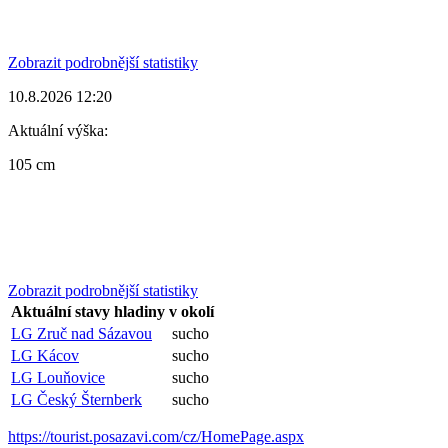
Zobrazit podrobnější statistiky
10.8.2026 12:20
Aktuální výška:
105 cm
Zobrazit podrobnější statistiky
Aktuální stavy hladiny v okolí
LG Zruč nad Sázavou
sucho
LG Kácov
sucho
LG Louňovice
sucho
LG Český Šternberk
sucho
https://tourist.posazavi.com/cz/HomePage.aspx